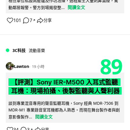
租住單位私設高壓爐及作坊冶煉，過程產生大量刺鼻濃煙，驚
閱讀全文
動鄰居報警。警方到場揭發整...
101
7
分享
↗
3C科技
流動音樂
89
Lawton
19 小時
【評測】Sony IER-M500 入耳式監聽
耳機：現場拍攝、後製監聽與人聲利器
談到專業混音專用的聲音監聽耳機，Sony 經典 MDR-7506 到
MDR-M1 專業錄音室耳機都為人熟悉。而現在舞台製作者與創
閱讀全文
意影像製作...
34
3
分享
↗