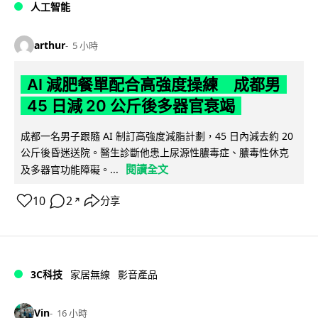
人工智能
arthur
5 小時
AI 減肥餐單配合高強度操練 成都男
45 日減 20 公斤後多器官衰竭
成都一名男子跟隨 AI 制訂高強度減脂計劃，45 日內減去約 20
公斤後昏迷送院。醫生診斷他患上尿源性膿毒症、膿毒性休克
閱讀全文
及多器官功能障礙。...
10
2
分享
↗
3C科技
家居無線
影音產品
Vin
16 小時