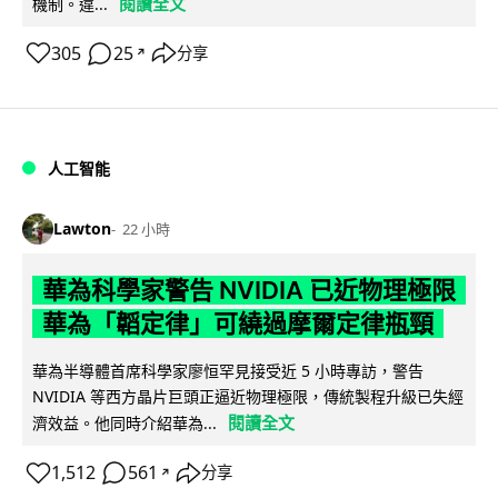
閱讀全文
機制。違...
305
25
分享
↗
人工智能
Lawton
22 小時
華為科學家警告 NVIDIA 已近物理極限
華為「韜定律」可繞過摩爾定律瓶頸
華為半導體首席科學家廖恒罕見接受近 5 小時專訪，警告
NVIDIA 等西方晶片巨頭正逼近物理極限，傳統製程升級已失經
閱讀全文
濟效益。他同時介紹華為...
1,512
561
分享
↗