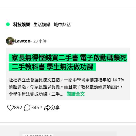
科技娛樂
生活娛樂
城中熱話
Lawton
23 小時
家長無得慳錢買二手書 電子啟動碼鎖死
二手教科書 學生無法做功課
社福界立法會議員陳文宜指，一間中學書單價錢按年加 14.7%
遠超通漲，令家長難以負擔。而且電子教材啟動碼這項設計，
閱讀全文
令學生無法完成功課，二手...
892
346
分享
↗