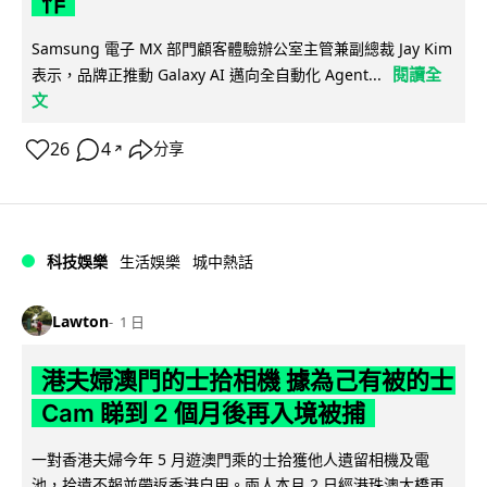
作
Samsung 電子 MX 部門顧客體驗辦公室主管兼副總裁 Jay Kim
閱讀全
表示，品牌正推動 Galaxy AI 邁向全自動化 Agent...
文
26
4
分享
↗
科技娛樂
生活娛樂
城中熱話
Lawton
1 日
港夫婦澳門的士拾相機 據為己有被的士
Cam 睇到 2 個月後再入境被捕
一對香港夫婦今年 5 月遊澳門乘的士拾獲他人遺留相機及電
池，拾遺不報並帶返香港自用。兩人本月 2 日經港珠澳大橋再