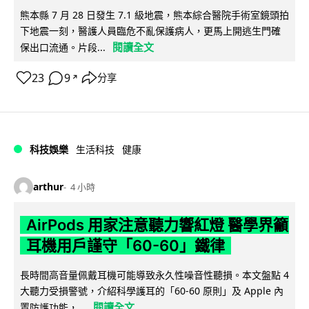
熊本縣 7 月 28 日發生 7.1 級地震，熊本綜合醫院手術室鏡頭拍
下地震一刻，醫護人員臨危不亂保護病人，更馬上開逃生門確
閱讀全文
保出口流通。片段...
23
9
分享
↗
科技娛樂
生活科技
健康
arthur
4 小時
AirPods 用家注意聽力響紅燈 醫學界籲
耳機用戶謹守「60-60」鐵律
長時間高音量佩戴耳機可能導致永久性噪音性聽損。本文盤點 4
大聽力受損警號，介紹科學護耳的「60-60 原則」及 Apple 內
閱讀全文
置防護功能，...