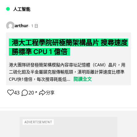
人工智能
arthur
1 日
港大工程學院研極簡架構晶片 搜尋速度
勝標準 CPU 1 億倍
港大團隊研發極簡架構模擬內容尋址記憶體（CAM）晶片，用
二硫化鉬及半金屬銻克服傳輸瓶頸，漢明距離計算速度比標準
閱讀全文
CPU快1億倍，每次搜尋耗能低...
43
20
分享
↗
ADVERTISEMENT