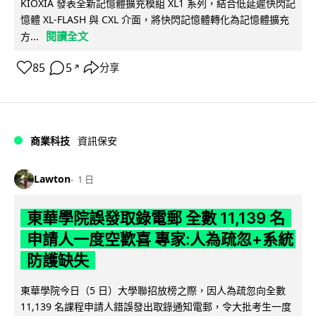
KIOXIA 發表全新記憶體擴充模組 XL1 系列，結合低延遲快閃記
憶體 XL-FLASH 與 CXL 介面，將快閃記憶體轉化為記憶體擴充
閱讀全文
方...
85
5
分享
↗
商業科技
資訊保安
Lawton
1 日
東華學院誤發取錄電郵 全數 11,139 名
申請人一度空歡喜 專家:人為疏忽+系統
防護缺失
東華學院今日（5 日）大學聯招放榜之際，因人為疏忽向全數
11,139 名課程申請人錯誤發出取錄通知電郵，令大批考生一度