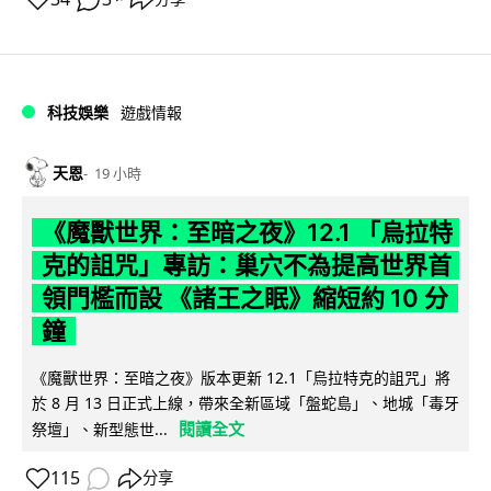
科技娛樂
遊戲情報
天恩
19 小時
《魔獸世界：至暗之夜》12.1 「烏拉特
克的詛咒」專訪：巢穴不為提高世界首
領門檻而設 《諸王之眠》縮短約 10 分
鐘
《魔獸世界：至暗之夜》版本更新 12.1「烏拉特克的詛咒」將
於 8 月 13 日正式上線，帶來全新區域「盤蛇島」、地城「毒牙
閱讀全文
祭壇」、新型態世...
115
分享