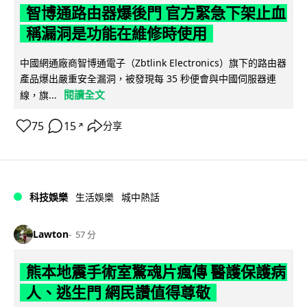
智博通路由器爆後門 官方緊急下架止血
稱漏洞是功能在維修時使用
中國網通廠商智博通電子（Zbtlink Electronics）旗下的路由器
產品爆出嚴重安全漏洞，被發現每 35 秒便會與中國伺服器連
閱讀全文
線，旗...
75
15
分享
↗
科技娛樂
生活娛樂
城中熱話
Lawton
57 分
熊本地震手術室驚魂片瘋傳 醫護保護病
人、逃生門 網民讚值得尊敬