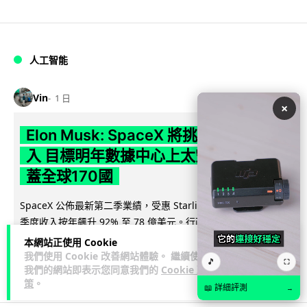
人工智能
Vin
1 日
×
Elon Musk: SpaceX 將挑戰萬億年收
入 目標明年數據中心上太空 Starlink 覆
蓋全球170國
SpaceX 公佈最新第二季業績，受惠 Starlink 與 AI 業務帶動，
閱讀
季度收入按年飆升 92% 至 78 億美元。行政總裁 Elon...
全文
本網站正使用 Cookie
我們使用 Cookie 改善網站體驗。 繼續使用
🎵
⛶
142
19
分享
我們的網站即表示您同意我們的
Cookie 政
↗
策
。
📖 詳細評測
→