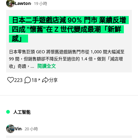
Lawton
19 小時
日本二手遊戲店減 90% 門市 業績反增
四成 "懷舊"在 Z 世代變成最潮「新鮮
感」
日本零售巨頭 GEO 將懷舊遊戲銷售門市從 1,000 間大幅減至
99 間，但銷售額卻不降反升至過往的 1.4 倍。做到「減店增
閱讀全文
收」奇蹟，...
223
18
分享
↗
人工智能
Vin
20 小時