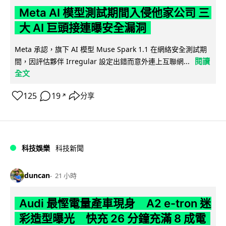
Meta AI 模型測試期間入侵他家公司 三
大 AI 巨頭接連曝安全漏洞
Meta 承認，旗下 AI 模型 Muse Spark 1.1 在網絡安全測試期
閱讀
間，因評估夥伴 Irregular 設定出錯而意外連上互聯網...
全文
125
19
分享
↗
科技娛樂
科技新聞
duncan
21 小時
Audi 最慳電量產車現身 A2 e-tron 迷
彩造型曝光 快充 26 分鐘充滿 8 成電