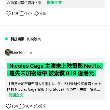
閱讀全文
以為獲得學位取錄，事...
149
17
分享
↗
科技娛樂
影視娛樂
Lawton
1 日
Nicolas Cage 主演未上映電影 Netflix
遺失未加密母帶 被索償 8.19 億港元
【唔見未加密母帶咁大件事】Netflix 洛杉磯辦公室被竊，未上
映的 Nicolas Cage 電影《Fortitude》母帶亦告失蹤。電影...
閱讀全文
184
10
分享
↗