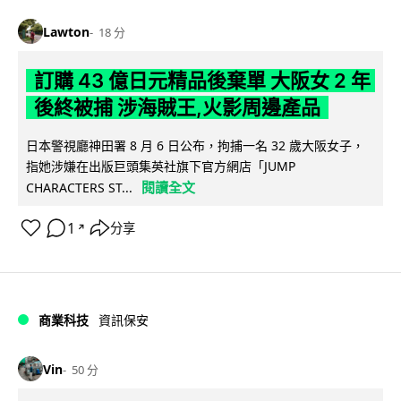
Lawton
18 分
訂購 43 億日元精品後棄單 大阪女 2 年
後終被捕 涉海賊王,火影周邊產品
日本警視廳神田署 8 月 6 日公布，拘捕一名 32 歲大阪女子，
指她涉嫌在出版巨頭集英社旗下官方網店「JUMP
閱讀全文
CHARACTERS ST...
1
分享
↗
商業科技
資訊保安
Vin
50 分