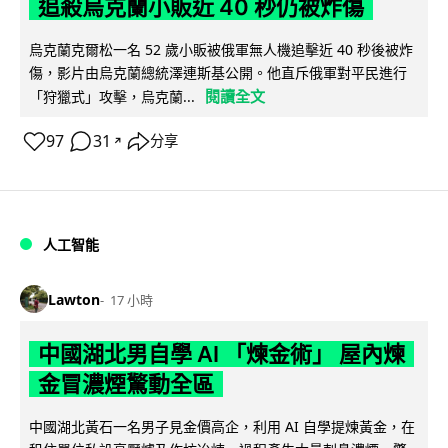
追殺烏克蘭小販近 40 秒仍被炸傷
烏克蘭克爾松一名 52 歲小販被俄軍無人機追擊近 40 秒後被炸
傷，影片由烏克蘭總統澤連斯基公開。他直斥俄軍對平民進行
閱讀全文
「狩獵式」攻擊，烏克蘭...
97
31
分享
↗
人工智能
Lawton
17 小時
中國湖北男自學 AI 「煉金術」 屋內煉
金冒濃煙驚動全區
中國湖北黃石一名男子見金價高企，利用 AI 自學提煉黃金，在