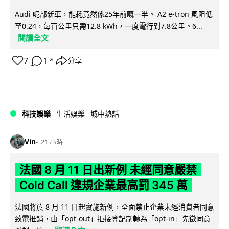
Audi 呢部新車，能耗竟然係25年前嘅一半。 A2 e-tron 風阻低
至0.24，每百公里只需12.8 kWh，一度電行到7.8公里。6...
閱讀全文
7
1
分享
↗
科技娛樂
生活娛樂
城中熱話
Vin
21 小時
法國 8 月 11 日出新例 未經同意嚴禁
Cold Call 違規企業最高罰 345 萬
法國將於 8 月 11 日起實施新例，全面禁止企業未經消費者同意
致電推銷，由「opt-out」拒接登記制轉為「opt-in」先徵同意