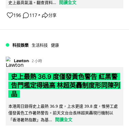
閱讀全文
史上最高氣溫。翻查資料...
196
117
分享
↗
科技娛樂
生活科技
健康
Lawton
2 小時
史上最熱 36.9 度僅發黃色警告 紅黑警
告門檻定得過高 林超英轟制度形同陳列
品
本港周日錄得史上最熱 36.9 度，上水更達 39.8 度，惟勞工處
僅發黃色工作暑熱警告。前天文台台長林超英轟現行機制以
閱讀全文
「香港暑熱指數」為基...