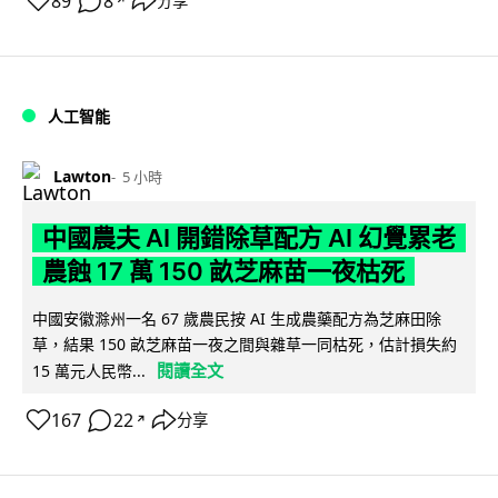
89
8
分享
↗
人工智能
Lawton
5 小時
中國農夫 AI 開錯除草配方 AI 幻覺累老
農蝕 17 萬 150 畝芝麻苗一夜枯死
中國安徽滁州一名 67 歲農民按 AI 生成農藥配方為芝麻田除
草，結果 150 畝芝麻苗一夜之間與雜草一同枯死，估計損失約
閱讀全文
15 萬元人民幣...
167
22
分享
↗