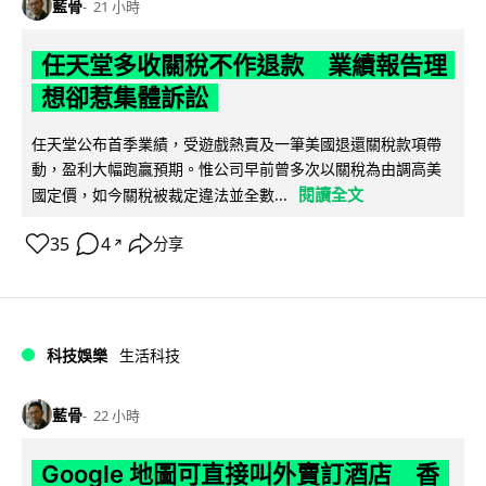
藍骨
21 小時
任天堂多收關稅不作退款 業績報告理
想卻惹集體訴訟
任天堂公布首季業績，受遊戲熱賣及一筆美國退還關稅款項帶
動，盈利大幅跑贏預期。惟公司早前曾多次以關稅為由調高美
閱讀全文
國定價，如今關稅被裁定違法並全數...
35
4
分享
↗
科技娛樂
生活科技
藍骨
22 小時
Google 地圖可直接叫外賣訂酒店 香