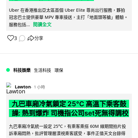
Uber 在香港推出亞太區首個 Uber Elite 尊尚出行服務，夥拍
冠忠巴士提供豪華 MPV 專車接送，主打「地面頭等艙」體驗。
閱讀全文
服務包括...
3
分享
科技娛樂
生活科技
環保
Lawton
1 小時
九巴車廂冷氣鎖定 25°C 高溫下乘客鼓
譟: 熱到爆炸 司機指公司set死無得調校
九巴車廂冷氣統一設定 25°C，有乘客乘搭 60M 線期間拍片投
訴車廂悶熱，批評管理層漠視乘客感受，事件正值天文台錄得