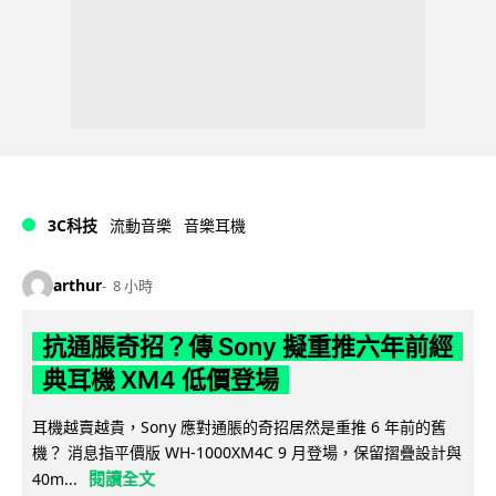
3C科技
流動音樂
音樂耳機
arthur
8 小時
抗通脹奇招？傳 Sony 擬重推六年前經
典耳機 XM4 低價登場
耳機越賣越貴，Sony 應對通脹的奇招居然是重推 6 年前的舊
機？ 消息指平價版 WH-1000XM4C 9 月登場，保留摺疊設計與
閱讀全文
40m...