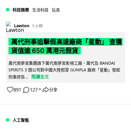
科技娛樂
生活科技
玩具
Lawton
5 小時
萬代刑事追擊假高達廠商「星動」 查獲
貨值逾 650 萬港元假貨
萬代南夢宮集團旗下萬代南夢宮影視工廠、萬代及 BANDAI
SPIRITS 3 間公司對中國大陸假冒 GUNPLA 廠商「星動」發起
閱讀全文
刑事控告...
891
127
分享
↗
人工智能