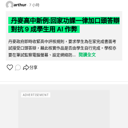
arthur
7 小時
丹麥高中新例:回家功課一律加口頭答辯
對抗 9 成學生用 AI 作弊
丹麥政府即時收緊高中評核規則，要求學生為在家完成書面考
試接受口頭答辯，藉此核實作品是否由學生自行完成。學校亦
閱讀全文
要在筆試監察電腦螢幕、設定網絡防...
分享
ADVERTISEMENT