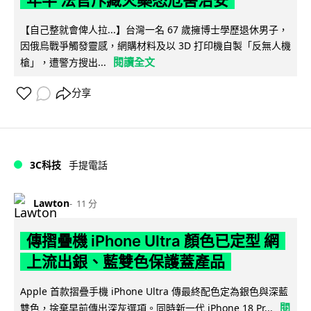
年半 法官斥藏火藥恐危害治安
【自己整就會俾人拉...】台灣一名 67 歲擁博士學歷退休男子，
因俄烏戰爭觸發靈感，網購材料及以 3D 打印機自製「反無人機
閱讀全文
槍」，遭警方搜出...
分享
3C科技
手提電話
Lawton
11 分
傳摺疊機 iPhone Ultra 顏色已定型 網
上流出銀、藍雙色保護蓋產品
Apple 首款摺疊手機 iPhone Ultra 傳最終配色定為銀色與深藍
閱
雙色，捨棄早前傳出深灰選項。同時新一代 iPhone 18 Pr...