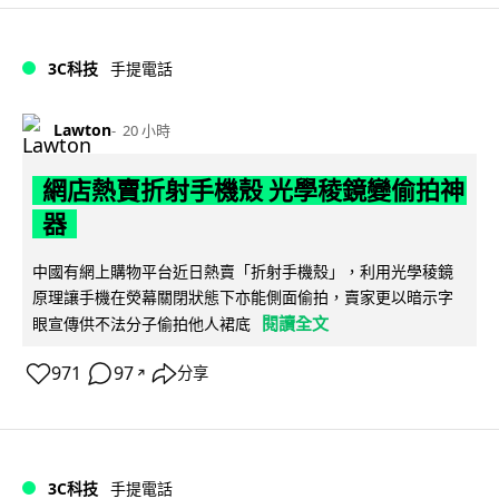
3C科技
手提電話
Lawton
20 小時
網店熱賣折射手機殼 光學稜鏡變偷拍神
器
中國有網上購物平台近日熱賣「折射手機殼」，利用光學稜鏡
原理讓手機在熒幕關閉狀態下亦能側面偷拍，賣家更以暗示字
閱讀全文
眼宣傳供不法分子偷拍他人裙底
971
97
分享
↗
3C科技
手提電話