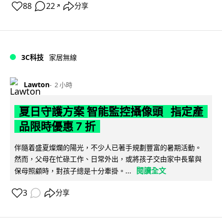
88
22
分享
↗
3C科技
家居無線
Lawton
2 小時
夏日守護方案 智能監控攝像頭 指定產
品限時優惠 7 折
伴隨着盛夏燦爛的陽光，不少人已著手規劃豐富的暑期活動。
然而，父母在忙碌工作、日常外出，或將孩子交由家中長輩與
閱讀全文
保母照顧時，對孩子總是十分牽掛。...
3
分享