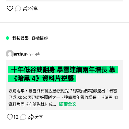
分享
科技娛樂
遊戲情報
arthur
9 小時
十年低谷終翻身 暴雪連續兩年增長 靠
《暗黑 4》資料片逆襲
收購兩年，暴雪終於擺脫動視魔咒？總裁內部電郵流出：暴雪
已成 Xbox 表現最好團隊之一，連續兩年營收增長。《暗黑 4》
閱讀全文
資料片同《守望先鋒》成...
12
分享