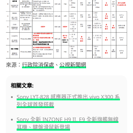
來源：
行政院消保處
、
公視新聞網
相關文章:
Sony LYT-828 感應器正式推出 vivo X300 系
列全球首發搭載
Sony 全新 INZONE H9 II, E9 全新旗艦無線
耳機、鍵盤滑鼠新登場