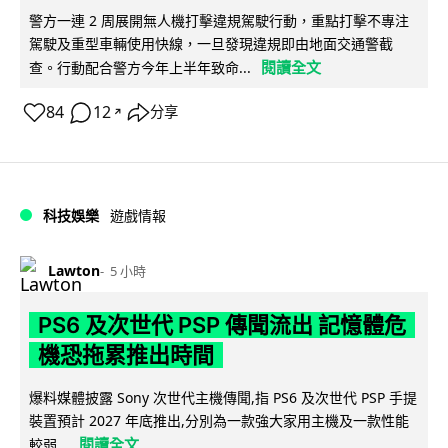
警方一連 2 周展開無人機打擊違規駕駛行動，重點打擊不專注
駕駛及重型車輛使用快線，一旦發現違規即由地面交通警截
閱讀全文
查。行動配合警方今年上半年致命...
84
12
分享
↗
科技娛樂
遊戲情報
Lawton
5 小時
PS6 及次世代 PSP 傳聞流出 記憶體危
機恐拖累推出時間
爆料媒體披露 Sony 次世代主機傳聞,指 PS6 及次世代 PSP 手提
裝置預計 2027 年底推出,分別為一款強大家用主機及一款性能
閱讀全文
較弱...