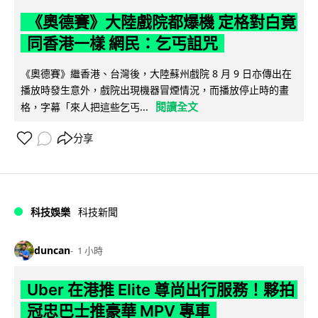
《奧德賽》大陸戲院都爆機 定格對白竟
同香港一樣 網民：乞丐詛咒
《奧德賽》繼香港、台灣後，大陸蘇州戲院 8 月 9 日亦傳出在
播放時發生意外，戲院出現機器冒煙情況，而播放停止時的畫
閱讀全文
格，字幕「來人把這些乞丐...
分享
科技娛樂
科技新聞
duncan
1 小時
Uber 在港推 Elite 尊尚出行服務！夥拍
冠忠巴士推豪華 MPV 專車