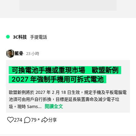
3C科技
手提電話
藍骨
23 小時
可換電池手機或重現市場 歐盟新例
2027 年強制手機用可拆式電池
歐盟新例將於 2027 年 2 月 18 日生效，規定手機及平板電腦電
池須可由用戶自行拆換，目標是延長裝置壽命及減少電子垃
閱讀全文
圾。現時 Sams...
274
79
分享
↗