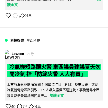
讀全文
分享
科技娛樂
生活科技
Lawton
21 分
冷氣機短路釀火警 東區議員建議夏天勿
開冷氣 指「防範火警 人人有責」
太古城海景花園海棠閣 1 個單位昨日（9 日）發生火警，懷疑
冷氣機電線短路引致，15 人吸入濃煙不適送院。事後港島東區
閱讀全文
議員郭浩景建議居民夏天...
40
7
分享
↗