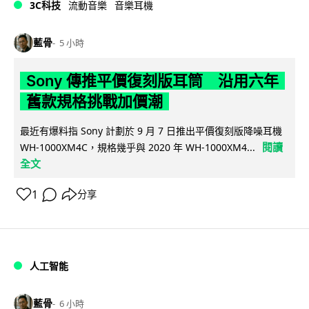
3C科技
流動音樂
音樂耳機
藍骨
5 小時
Sony 傳推平價復刻版耳筒 沿用六年
舊款規格挑戰加價潮
最近有爆料指 Sony 計劃於 9 月 7 日推出平價復刻版降噪耳機
閱讀
WH-1000XM4C，規格幾乎與 2020 年 WH-1000XM4...
全文
1
分享
人工智能
藍骨
6 小時