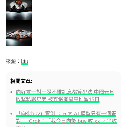
來源：
i4u
相關文章:
向好友一對一發不雅訊息都算犯法 中國元旦
收緊私聊尺度 被查獲者最高拘留15日
「向後buy」實測 ： 6 大 AI 模型只有一個答
對 ｜ Grok：「我今日向後 buy 咗 xx ，平咗