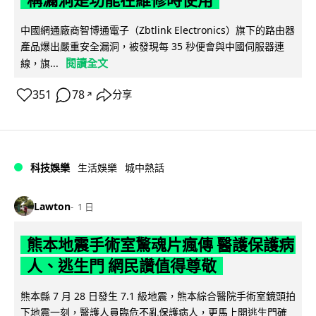
稱漏洞是功能在維修時使用
中國網通廠商智博通電子（Zbtlink Electronics）旗下的路由器
產品爆出嚴重安全漏洞，被發現每 35 秒便會與中國伺服器連
閱讀全文
線，旗...
351
78
分享
↗
科技娛樂
生活娛樂
城中熱話
Lawton
1 日
熊本地震手術室驚魂片瘋傳 醫護保護病
人、逃生門 網民讚值得尊敬
熊本縣 7 月 28 日發生 7.1 級地震，熊本綜合醫院手術室鏡頭拍
下地震一刻，醫護人員臨危不亂保護病人，更馬上開逃生門確