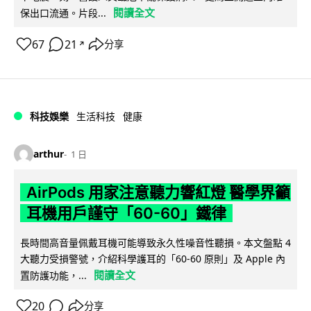
閱讀全文
保出口流通。片段...
67
21
分享
↗
科技娛樂
生活科技
健康
arthur
1 日
AirPods 用家注意聽力響紅燈 醫學界籲
耳機用戶謹守「60-60」鐵律
長時間高音量佩戴耳機可能導致永久性噪音性聽損。本文盤點 4
大聽力受損警號，介紹科學護耳的「60-60 原則」及 Apple 內
閱讀全文
置防護功能，...
20
分享