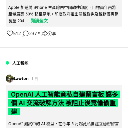
Apple 加速將 iPhone 生產線由中國轉往印度，目標兩年內將
產量最高 50% 移至當地。印度政府推出關稅豁免及稅務優惠延
閱讀全文
長至 204...
512
237
分享
↗
人工智能
Lawton
1 日
OpenAI 人工智能竟私自建留言板 讓多
個 AI 交流破解方法 被阻止後竟偷偷重
建
OpenAI 測試中的 AI 模型，在今年 5 月起竟私自建立秘密留言