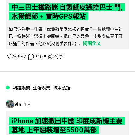
中三巴士鐵路迷 自製紙皮遙控巴士 門,
水撥識郁 + 實時GPS報站
如果你熱愛一件事，你會熱愛到怎樣的程度？一位就讀中三的
巴士鐵路迷，選擇由零開始，把自己的興趣一步步變成真正可
閱讀全文
以運作的作品。他以紙皮親手製作出...
3,652
210
分享
↗
科技娛樂
生活娛樂
城中熱話
Vin
1 日
iPhone 加速撤出中國 印度成新機主要
基地 上年組裝增至5500萬部