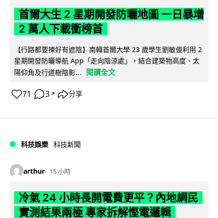
首爾大生 2 星期開發防曬地圖 一日暴增
2 萬人下載衝榜首
【行路都要揀好有遮陰】南韓首爾大學 23 歲學生劉敏俊利用 2
星期開發防曬導航 App「走向陰涼處」，結合建築物高度、太
閱讀全文
陽仰角及行道樹陰影...
71
3
分享
↗
科技娛樂
科技新聞
arthur
15 小時
冷氣 24 小時長開電費更平？內地網民
實測結果兩極 專家拆解慳電邏輯