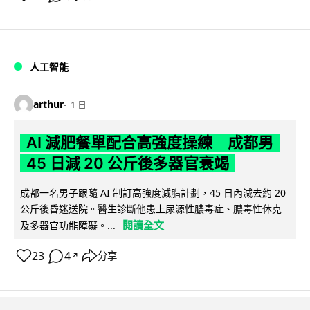
人工智能
arthur
1 日
AI 減肥餐單配合高強度操練 成都男
45 日減 20 公斤後多器官衰竭
成都一名男子跟隨 AI 制訂高強度減脂計劃，45 日內減去約 20
公斤後昏迷送院。醫生診斷他患上尿源性膿毒症、膿毒性休克
閱讀全文
及多器官功能障礙。...
23
4
分享
↗