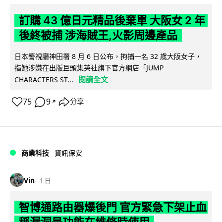
訂購 43 億日元精品後棄單 大阪女 2 年
後終被捕 涉海賊王,火影周邊產品
日本警視廳神田署 8 月 6 日公布，拘捕一名 32 歲大阪女子，
指她涉嫌在出版巨頭集英社旗下官方網店「JUMP
閱讀全文
CHARACTERS ST...
75
9
分享
↗
商業科技
資訊保安
Vin
1 日
智博通路由器爆後門 官方緊急下架止血