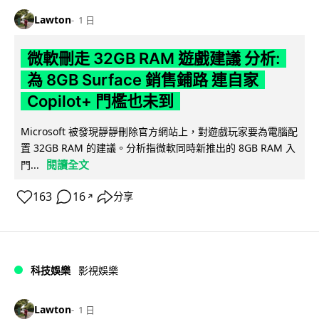
Lawton
1 日
微軟刪走 32GB RAM 遊戲建議 分析:
為 8GB Surface 銷售鋪路 連自家
Copilot+ 門檻也未到
Microsoft 被發現靜靜刪除官方網站上，對遊戲玩家要為電腦配
置 32GB RAM 的建議。分析指微軟同時新推出的 8GB RAM 入
閱讀全文
門...
163
16
分享
↗
科技娛樂
影視娛樂
Lawton
1 日