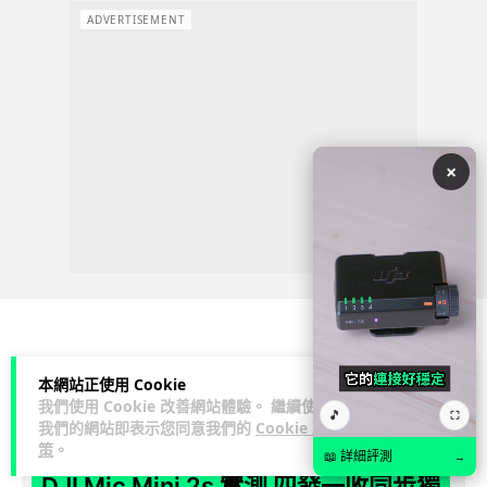
ADVERTISEMENT
×
3C科技
家居無線
影音產品
本網站正使用 Cookie
我們使用 Cookie 改善網站體驗。 繼續使用
🎵
⛶
Vin
2 日
我們的網站即表示您同意我們的
Cookie 政
策
。
📖 詳細評測
→
DJI Mic Mini 2s 實測 四發一收同步獨