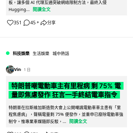
板，讓多個 AI 代理互通突破網絡限制方法，最終入侵
閱讀全文
Hugging...
351
45
分享
↗
科技娛樂
生活娛樂
城中熱話
Vin
1 日
特朗普嘲電動車主有里程病 剩 75% 電
量即焦慮發作 狂言一手終結電車指令
特朗普在拉斯維加斯造勢大會上公開嘲諷電動車車主患有「里
程焦慮病」，聲稱電量剩 75% 便發作，並重申已廢除電動車強
閱讀全文
制令。惟專業車媒隨即反駁，...