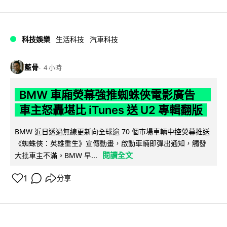
科技娛樂
生活科技
汽車科技
藍骨
4 小時
BMW 車廂熒幕強推蜘蛛俠電影廣告
車主怒轟堪比 iTunes 送 U2 專輯翻版
BMW 近日透過無線更新向全球逾 70 個市場車輛中控熒幕推送
《蜘蛛俠：英雄重生》宣傳動畫，啟動車輛即彈出通知，觸發
閱讀全文
大批車主不滿。BMW 早...
1
分享