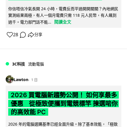
你信唔信冷氣長開 24 小時，電費反而平過開開關關？內地網民
實測結果兩極，有人一個月電費只需 118 元人民幣，有人飆到
閱讀全文
過千。電力部門話不能...
28
分享
3C科技
流動電腦
Lawton
1 日
2026 買電腦新趨勢公開！ 如何享最多
優惠 從極致便攜到電競標竿 揀選啱你
的高效能 PC
2026 年的電腦選購基準已經全面升級。除了基本效能，「極致