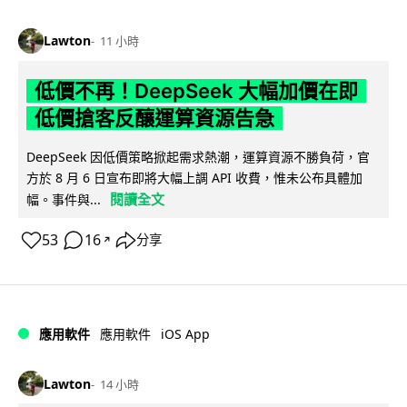
Lawton
11 小時
低價不再！DeepSeek 大幅加價在即
低價搶客反釀運算資源告急
DeepSeek 因低價策略掀起需求熱潮，運算資源不勝負荷，官
方於 8 月 6 日宣布即將大幅上調 API 收費，惟未公布具體加
閱讀全文
幅。事件與...
53
16
分享
↗
iOS App
應用軟件
應用軟件
Lawton
14 小時