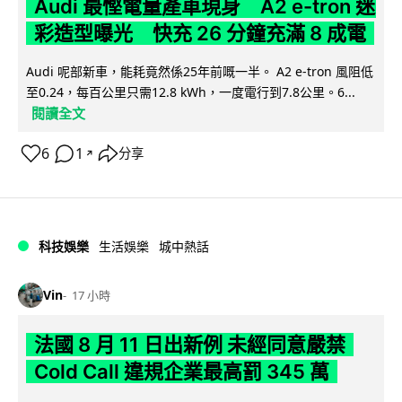
Audi 最慳電量產車現身 A2 e-tron 迷
彩造型曝光 快充 26 分鐘充滿 8 成電
Audi 呢部新車，能耗竟然係25年前嘅一半。 A2 e-tron 風阻低
至0.24，每百公里只需12.8 kWh，一度電行到7.8公里。6...
閱讀全文
6
1
分享
↗
科技娛樂
生活娛樂
城中熱話
Vin
17 小時
法國 8 月 11 日出新例 未經同意嚴禁
Cold Call 違規企業最高罰 345 萬