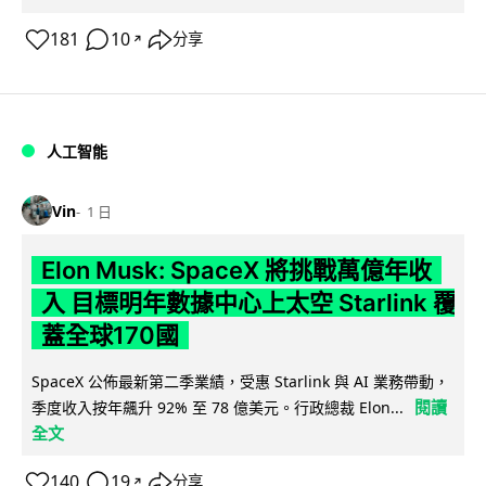
181
10
分享
↗
人工智能
Vin
1 日
Elon Musk: SpaceX 將挑戰萬億年收
入 目標明年數據中心上太空 Starlink 覆
蓋全球170國
SpaceX 公佈最新第二季業績，受惠 Starlink 與 AI 業務帶動，
閱讀
季度收入按年飆升 92% 至 78 億美元。行政總裁 Elon...
全文
140
19
分享
↗