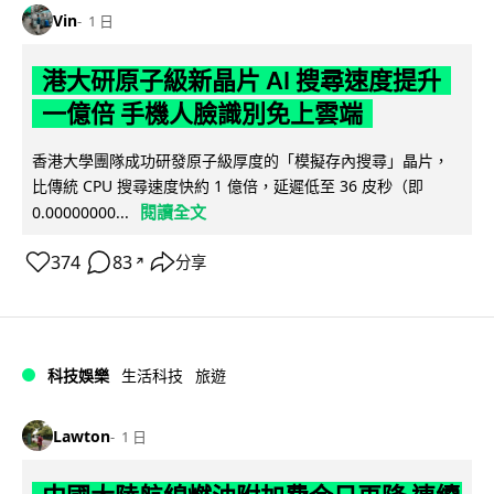
Vin
1 日
港大研原子級新晶片 AI 搜尋速度提升
一億倍 手機人臉識別免上雲端
香港大學團隊成功研發原子級厚度的「模擬存內搜尋」晶片，
比傳統 CPU 搜尋速度快約 1 億倍，延遲低至 36 皮秒（即
閱讀全文
0.00000000...
374
83
分享
↗
科技娛樂
生活科技
旅遊
Lawton
1 日