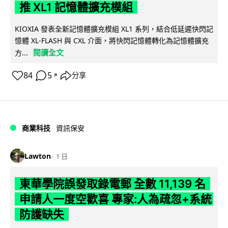
推 XL1 記憶體擴充模組
KIOXIA 發表全新記憶體擴充模組 XL1 系列，結合低延遲快閃記
憶體 XL-FLASH 與 CXL 介面，將快閃記憶體轉化為記憶體擴充
閱讀全文
方...
84
5
分享
↗
商業科技
資訊保安
Lawton
1 日
東華學院誤發取錄電郵 全數 11,139 名
申請人一度空歡喜 專家:人為疏忽+系統
防護缺失