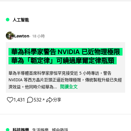
人工智能
Lawton
18 小時
華為科學家警告 NVIDIA 已近物理極限
華為「韜定律」可繞過摩爾定律瓶頸
華為半導體首席科學家廖恒罕見接受近 5 小時專訪，警告
NVIDIA 等西方晶片巨頭正逼近物理極限，傳統製程升級已失經
閱讀全文
濟效益。他同時介紹華為...
1,431
532
分享
↗
科技娛樂
生活娛樂
城中熱話