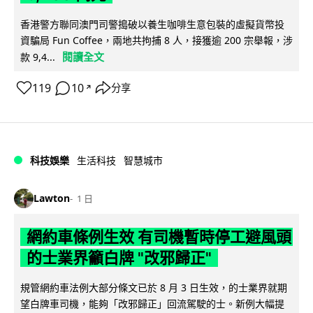
香港警方聯同澳門司警搗破以養生咖啡生意包裝的虛擬貨幣投
資騙局 Fun Coffee，兩地共拘捕 8 人，接獲逾 200 宗舉報，涉
閱讀全文
款 9,4...
119
10
分享
↗
科技娛樂
生活科技
智慧城市
Lawton
1 日
網約車條例生效 有司機暫時停工避風頭
的士業界籲白牌 "改邪歸正"
規管網約車法例大部分條文已於 8 月 3 日生效，的士業界就期
望白牌車司機，能夠「改邪歸正」回流駕駛的士。新例大幅提