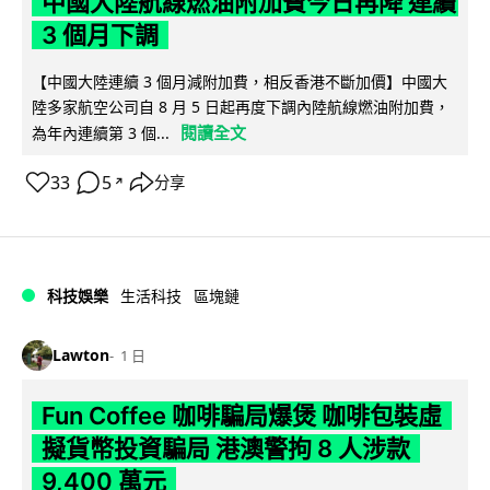
中國大陸航線燃油附加費今日再降 連續
3 個月下調
【中國大陸連續 3 個月減附加費，相反香港不斷加價】中國大
陸多家航空公司自 8 月 5 日起再度下調內陸航線燃油附加費，
閱讀全文
為年內連續第 3 個...
33
5
分享
↗
科技娛樂
生活科技
區塊鏈
Lawton
1 日
Fun Coffee 咖啡騙局爆煲 咖啡包裝虛
擬貨幣投資騙局 港澳警拘 8 人涉款
9,400 萬元