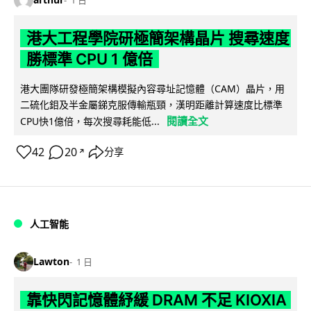
1 日
港大工程學院研極簡架構晶片 搜尋速度
勝標準 CPU 1 億倍
港大團隊研發極簡架構模擬內容尋址記憶體（CAM）晶片，用
二硫化鉬及半金屬銻克服傳輸瓶頸，漢明距離計算速度比標準
閱讀全文
CPU快1億倍，每次搜尋耗能低...
42
20
分享
↗
人工智能
Lawton
1 日
靠快閃記憶體紓緩 DRAM 不足 KIOXIA