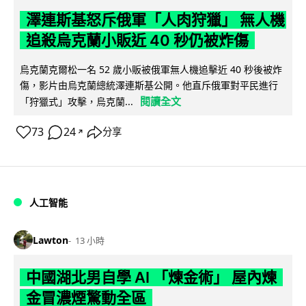
澤連斯基怒斥俄軍「人肉狩獵」 無人機
追殺烏克蘭小販近 40 秒仍被炸傷
烏克蘭克爾松一名 52 歲小販被俄軍無人機追擊近 40 秒後被炸
傷，影片由烏克蘭總統澤連斯基公開。他直斥俄軍對平民進行
閱讀全文
「狩獵式」攻擊，烏克蘭...
73
24
分享
↗
人工智能
Lawton
13 小時
中國湖北男自學 AI 「煉金術」 屋內煉
金冒濃煙驚動全區