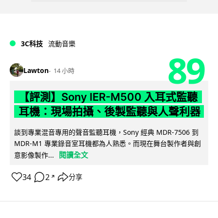
3C科技
流動音樂
89
Lawton
14 小時
【評測】Sony IER-M500 入耳式監聽
耳機：現場拍攝、後製監聽與人聲利器
談到專業混音專用的聲音監聽耳機，Sony 經典 MDR-7506 到
MDR-M1 專業錄音室耳機都為人熟悉。而現在舞台製作者與創
閱讀全文
意影像製作...
34
2
分享
↗