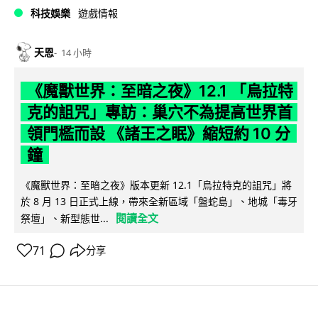
科技娛樂
遊戲情報
天恩
14 小時
《魔獸世界：至暗之夜》12.1 「烏拉特
克的詛咒」專訪：巢穴不為提高世界首
領門檻而設 《諸王之眠》縮短約 10 分
鐘
《魔獸世界：至暗之夜》版本更新 12.1「烏拉特克的詛咒」將
於 8 月 13 日正式上線，帶來全新區域「盤蛇島」、地城「毒牙
閱讀全文
祭壇」、新型態世...
71
分享