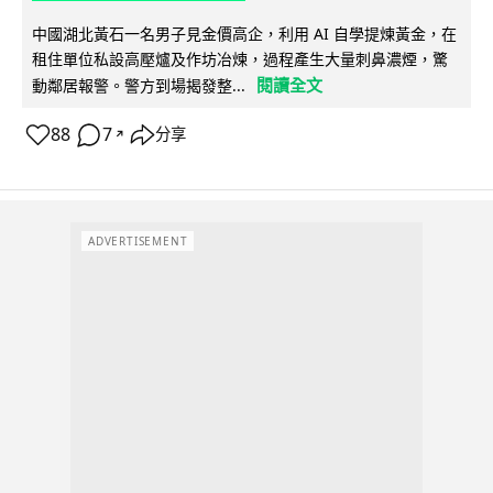
中國湖北黃石一名男子見金價高企，利用 AI 自學提煉黃金，在
租住單位私設高壓爐及作坊冶煉，過程產生大量刺鼻濃煙，驚
閱讀全文
動鄰居報警。警方到場揭發整...
88
7
分享
↗
ADVERTISEMENT