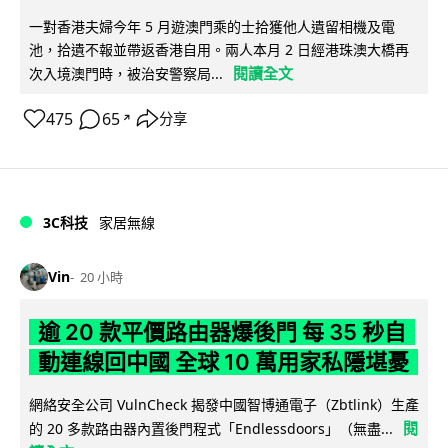
一對香港夫婦今年 5 月遊澳門乘的士拾獲他人遺留相機及電
池，拾遺不報並帶返香港自用。兩人本月 2 日經港珠澳大橋再
閱讀全文
次入境澳門時，被治安警察局...
475
65
分享
↗
3C科技
家居無線
Vin
20 小時
逾 20 款平價路由器爆後門 每 35 秒自
動連線回中國 全球 10 萬用家私隱堪憂
網絡安全公司 VulnCheck 揭發中國智博通電子（Zbtlink）生產
閱
的 20 多款路由器內置後門程式「Endlessdoors」（無盡...