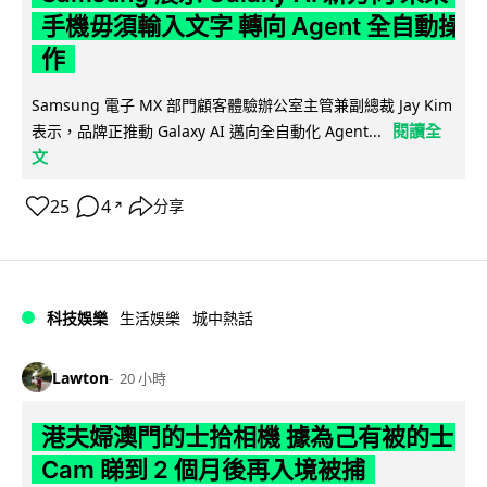
手機毋須輸入文字 轉向 Agent 全自動操
作
Samsung 電子 MX 部門顧客體驗辦公室主管兼副總裁 Jay Kim
閱讀全
表示，品牌正推動 Galaxy AI 邁向全自動化 Agent...
文
25
4
分享
↗
科技娛樂
生活娛樂
城中熱話
Lawton
20 小時
港夫婦澳門的士拾相機 據為己有被的士
Cam 睇到 2 個月後再入境被捕