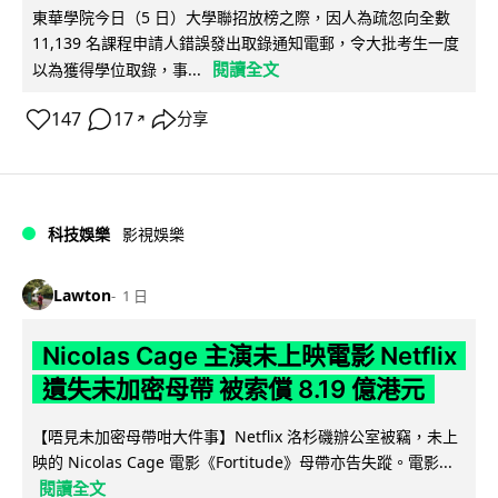
東華學院今日（5 日）大學聯招放榜之際，因人為疏忽向全數
11,139 名課程申請人錯誤發出取錄通知電郵，令大批考生一度
閱讀全文
以為獲得學位取錄，事...
147
17
分享
↗
科技娛樂
影視娛樂
Lawton
1 日
Nicolas Cage 主演未上映電影 Netflix
遺失未加密母帶 被索償 8.19 億港元
【唔見未加密母帶咁大件事】Netflix 洛杉磯辦公室被竊，未上
映的 Nicolas Cage 電影《Fortitude》母帶亦告失蹤。電影...
閱讀全文