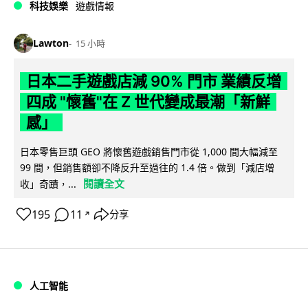
科技娛樂
遊戲情報
Lawton
15 小時
日本二手遊戲店減 90% 門市 業績反增
四成 "懷舊"在 Z 世代變成最潮「新鮮
感」
日本零售巨頭 GEO 將懷舊遊戲銷售門市從 1,000 間大幅減至
99 間，但銷售額卻不降反升至過往的 1.4 倍。做到「減店增
閱讀全文
收」奇蹟，...
195
11
分享
↗
人工智能