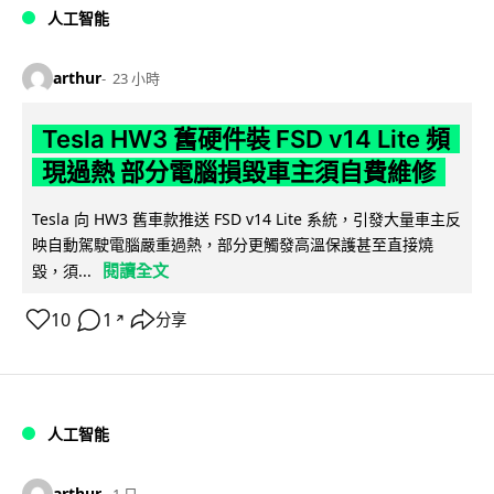
人工智能
arthur
23 小時
Tesla HW3 舊硬件裝 FSD v14 Lite 頻
現過熱 部分電腦損毀車主須自費維修
Tesla 向 HW3 舊車款推送 FSD v14 Lite 系統，引發大量車主反
映自動駕駛電腦嚴重過熱，部分更觸發高溫保護甚至直接燒
閱讀全文
毀，須...
10
1
分享
↗
人工智能
arthur