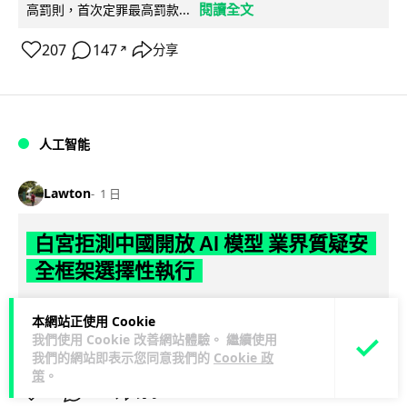
閱讀全文
高罰則，首次定罪最高罰款...
207
147
分享
↗
人工智能
Lawton
1 日
白宮拒測中國開放 AI 模型 業界質疑安
全框架選擇性執行
彭博社報道，白宮通知美國頂尖 AI 公司，中國開發的開放權重
本網站正使用 Cookie
模型將不納入特朗普政府新 AI 安全框架的測試範圍。美國業界
我們使用 Cookie 改善網站體驗。 繼續使用
閱讀全文
則聯署呼籲政府不要限...
我們的網站即表示您同意我們的
Cookie 政
策
。
44
21
分享
↗