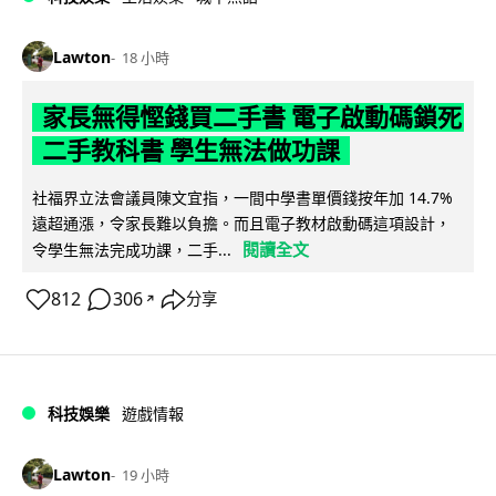
Lawton
18 小時
家長無得慳錢買二手書 電子啟動碼鎖死
二手教科書 學生無法做功課
社福界立法會議員陳文宜指，一間中學書單價錢按年加 14.7%
遠超通漲，令家長難以負擔。而且電子教材啟動碼這項設計，
閱讀全文
令學生無法完成功課，二手...
812
306
分享
↗
科技娛樂
遊戲情報
Lawton
19 小時