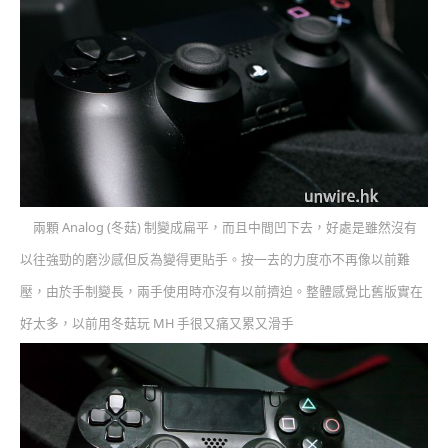
兩顆 Analog (冬菇) 制變成扁平，而且中間凹下去，好處是雖然沒有
以往強勁的磨沙感但反為變得更貼手。按一去的力度亦不再像以前難
壓，由於手制變長，兩手使用時亦沒有以前擠迫。整體感覺比舊版實在
好太多，以前用冬菇玩 MH 手很又痛又累又滑手