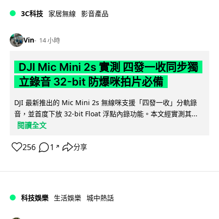
3C科技
家居無線
影音產品
Vin
14 小時
DJI Mic Mini 2s 實測 四發一收同步獨
立錄音 32-bit 防爆咪拍片必備
DJI 最新推出的 Mic Mini 2s 無線咪支援「四發一收」分軌錄
音，並首度下放 32-bit Float 浮點內錄功能。本文經實測其...
閱讀全文
256
1
分享
↗
科技娛樂
生活娛樂
城中熱話