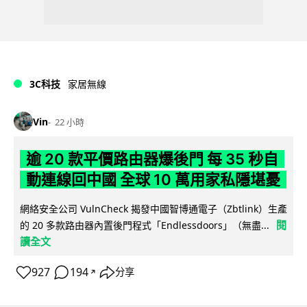
3C科技
家居無線
Vin
22 小時
逾 20 款平價路由器爆後門 每 35 秒自
動連線回中國 全球 10 萬用家私隱堪憂
網絡安全公司 VulnCheck 揭發中國智博通電子（Zbtlink）生產
閱
的 20 多款路由器內置後門程式「Endlessdoors」（無盡...
讀全文
927
194
分享
↗