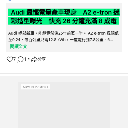
Audi 最慳電量產車現身 A2 e-tron 迷
彩造型曝光 快充 26 分鐘充滿 8 成電
Audi 呢部新車，能耗竟然係25年前嘅一半。 A2 e-tron 風阻低
至0.24，每百公里只需12.8 kWh，一度電行到7.8公里。6...
閱讀全文
7
1
分享
↗
ADVERTISEMENT