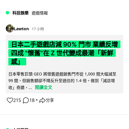
科技娛樂
遊戲情報
Lawton
17 小時
日本二手遊戲店減 90% 門市 業績反增
四成 "懷舊"在 Z 世代變成最潮「新鮮
感」
日本零售巨頭 GEO 將懷舊遊戲銷售門市從 1,000 間大幅減至
99 間，但銷售額卻不降反升至過往的 1.4 倍。做到「減店增
閱讀全文
收」奇蹟，...
215
18
分享
↗