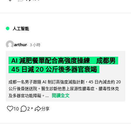
人工智能
arthur
3 小時
AI 減肥餐單配合高強度操練 成都男
45 日減 20 公斤後多器官衰竭
成都一名男子跟隨 AI 制訂高強度減脂計劃，45 日內減去約 20
公斤後昏迷送院。醫生診斷他患上尿源性膿毒症、膿毒性休克
閱讀全文
及多器官功能障礙。...
10
2
分享
↗