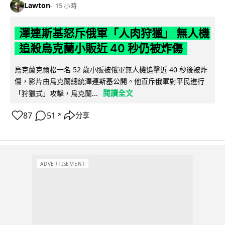
Lawton
15 小時
澤連斯基怒斥俄軍「人肉狩獵」 無人機
追殺烏克蘭小販近 40 秒仍被炸傷
烏克蘭克爾松一名 52 歲小販被俄軍無人機追擊近 40 秒後被炸
傷，影片由烏克蘭總統澤連斯基公開。他直斥俄軍對平民進行
閱讀全文
「狩獵式」攻擊，烏克蘭...
87
51
分享
↗
ADVERTISEMENT