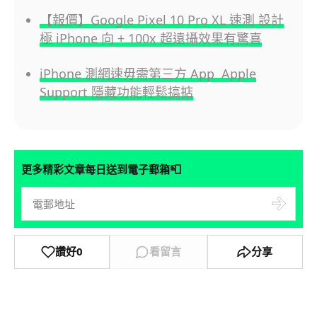
【報價】Google Pixel 10 Pro XL 速測 設計
極 iPhone 向 + 100x 超遠攝效果有驚喜
iPhone 測網速毋需第三方 App Apple
Support 隱藏功能輕鬆搞掂
📮
更多精彩文章每日送到電子郵箱
讚好
0
看留言
分享