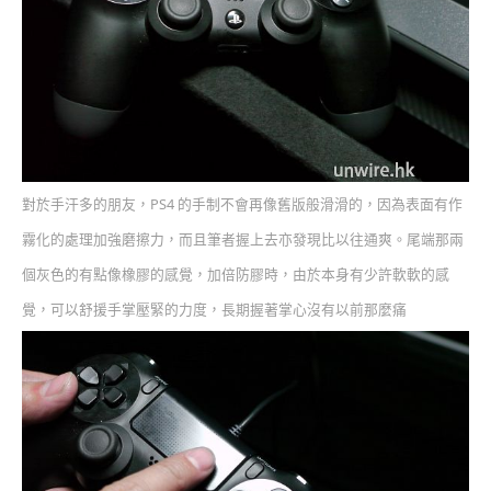
對於手汗多的朋友，PS4 的手制不會再像舊版般滑滑的，因為表面有作
霧化的處理加強磨擦力，而且筆者握上去亦發現比以往通爽。尾端那兩
個灰色的有點像橡膠的感覺，加倍防膠時，由於本身有少許軟軟的感
覺，可以舒援手掌壓緊的力度，長期握著掌心沒有以前那麼痛