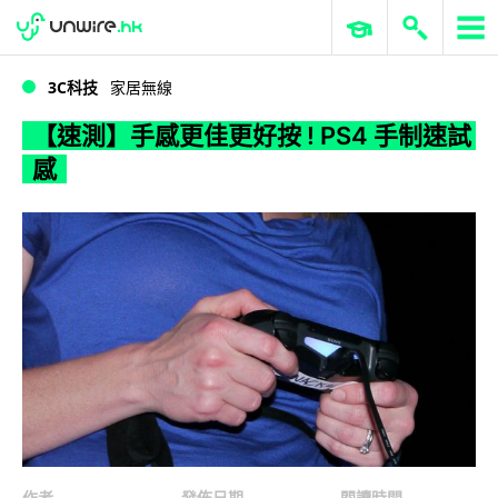
WWDC 2026
GenAI 與雲端科技專區
ERP 與商業 AI
【速測】手感更佳更好按 ! PS4 手制速試感
3C科技
家居無線
【速測】手感更佳更好按 ! PS4 手制速試
感
作者
發佈日期
閱讀時間