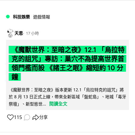
科技娛樂
遊戲情報
天恩
17 小時
《魔獸世界：至暗之夜》12.1 「烏拉特
克的詛咒」專訪：巢穴不為提高世界首
領門檻而設 《諸王之眠》縮短約 10 分
鐘
《魔獸世界：至暗之夜》版本更新 12.1「烏拉特克的詛咒」將
於 8 月 13 日正式上線，帶來全新區域「盤蛇島」、地城「毒牙
閱讀全文
祭壇」、新型態世...
115
分享