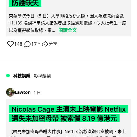
防護缺失
東華學院今日（5 日）大學聯招放榜之際，因人為疏忽向全數
11,139 名課程申請人錯誤發出取錄通知電郵，令大批考生一度
閱讀全文
以為獲得學位取錄，事...
148
17
分享
↗
科技娛樂
影視娛樂
Lawton
1 日
Nicolas Cage 主演未上映電影 Netflix
遺失未加密母帶 被索償 8.19 億港元
【唔見未加密母帶咁大件事】Netflix 洛杉磯辦公室被竊，未上