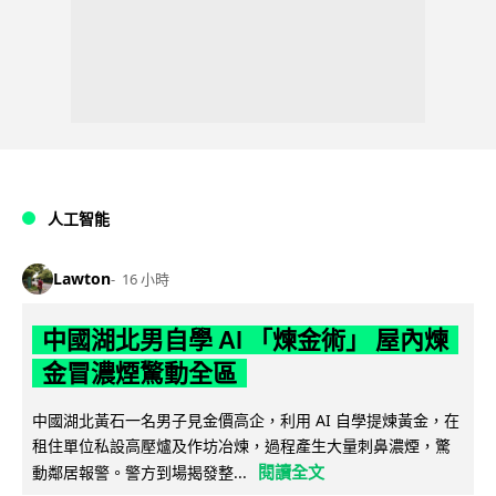
人工智能
Lawton
16 小時
中國湖北男自學 AI 「煉金術」 屋內煉
金冒濃煙驚動全區
中國湖北黃石一名男子見金價高企，利用 AI 自學提煉黃金，在
租住單位私設高壓爐及作坊冶煉，過程產生大量刺鼻濃煙，驚
閱讀全文
動鄰居報警。警方到場揭發整...