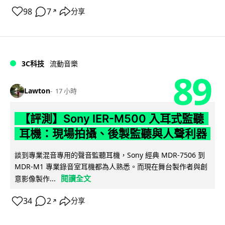
98
7
分享
↗
3C科技
流動音樂
89
Lawton
17 小時
【評測】Sony IER-M500 入耳式監聽
耳機：現場拍攝、後製監聽與人聲利器
談到專業混音專用的聲音監聽耳機，Sony 經典 MDR-7506 到
MDR-M1 專業錄音室耳機都為人熟悉。而現在舞台製作者與創
閱讀全文
意影像製作...
34
2
分享
↗