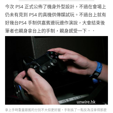
今次 PS4 正式公佈了機身外型設計，不過在會場上
仍未有見到 PS4 的真機供傳媒試玩。不過台上就有
好幾台PS4 手制供嘉賓邊玩邊作演說，大會結束後
筆者也親身拿台上的手制，親身感受一下．．
拿上手時重量跟舊的分別不大但更好握，手制長了一點反為沒拿得那麼