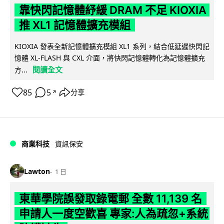
靠快閃記憶體紓緩 DRAM 不足 KIOXIA
推 XL1 記憶體擴充模組
KIOXIA 發表全新記憶體擴充模組 XL1 系列，結合低延遲快閃記
憶體 XL-FLASH 與 CXL 介面，將快閃記憶體轉化為記憶體擴充
閱讀全文
方...
85
5
分享
↗
商業科技
資訊保安
Lawton
1 日
東華學院誤發取錄電郵 全數 11,139 名
申請人一度空歡喜 專家:人為疏忽+系統