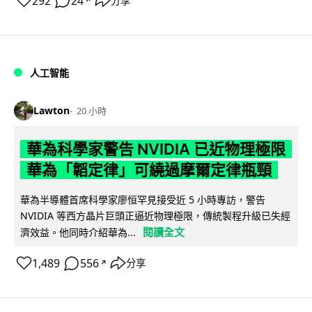
292
24
分享
↗
人工智能
Lawton
20 小時
華為科學家警告 NVIDIA 已近物理極限
華為「韜定律」可繞過摩爾定律瓶頸
華為半導體首席科學家廖恒罕見接受近 5 小時專訪，警告
NVIDIA 等西方晶片巨頭正逼近物理極限，傳統製程升級已失經
閱讀全文
濟效益。他同時介紹華為...
1,489
556
分享
↗