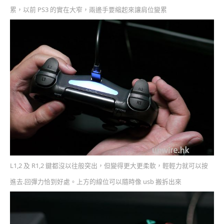
累，以前 PS3 的實在大窄，兩邊手要縮起來讓肩位變累
L1,2 及 R1,2 鍵都沒以往般突出，但變得更大更柔軟，輕輕力就可以按
進去.回彈力恰到好處。上方的線位可以隨時像 usb 搬拆出來