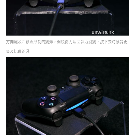
方向鍵及四顆圖形制的變薄，但緩衝力及回彈力沒變，按下去時感覺更
爽及比舊的淺