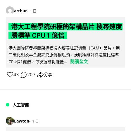
arthur
1 日
港大工程學院研極簡架構晶片 搜尋速度
勝標準 CPU 1 億倍
港大團隊研發極簡架構模擬內容尋址記憶體（CAM）晶片，用
二硫化鉬及半金屬銻克服傳輸瓶頸，漢明距離計算速度比標準
閱讀全文
CPU快1億倍，每次搜尋耗能低...
43
20
分享
↗
人工智能
Lawton
1 日