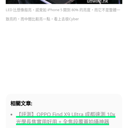
LED 比想像般亮，感覺如 iPhone 5 開到 80% 的亮度，而它不是整體一
致亮的，而中間比較亮一點，看上去很Cyber
相關文章:
【評測】OPPO Find X9 Ultra 成都速測 10x
光學長焦實用好用 + 全焦段覆蓋拍攝神器