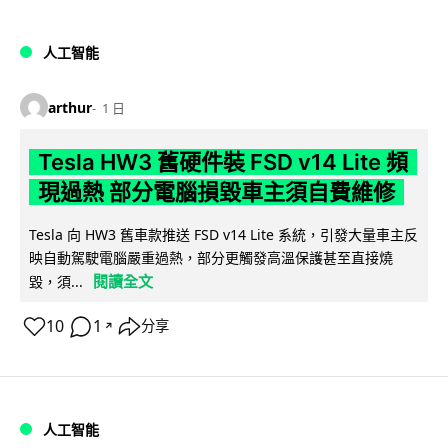
人工智能
arthur
1 日
Tesla HW3 舊硬件裝 FSD v14 Lite 頻
現過熱 部分電腦損毀車主須自費維修
Tesla 向 HW3 舊車款推送 FSD v14 Lite 系統，引發大量車主反
映自動駕駛電腦嚴重過熱，部分更觸發高溫保護甚至直接燒
閱讀全文
毀，須...
10
1
分享
↗
人工智能