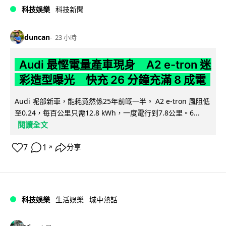
科技娛樂
科技新聞
duncan
23 小時
Audi 最慳電量產車現身 A2 e-tron 迷
彩造型曝光 快充 26 分鐘充滿 8 成電
Audi 呢部新車，能耗竟然係25年前嘅一半。 A2 e-tron 風阻低
至0.24，每百公里只需12.8 kWh，一度電行到7.8公里。6...
閱讀全文
7
1
分享
↗
科技娛樂
生活娛樂
城中熱話