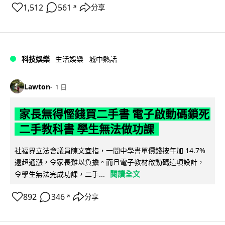
1,512
561
分享
↗
科技娛樂
生活娛樂
城中熱話
Lawton
1 日
家長無得慳錢買二手書 電子啟動碼鎖死
二手教科書 學生無法做功課
社福界立法會議員陳文宜指，一間中學書單價錢按年加 14.7%
遠超通漲，令家長難以負擔。而且電子教材啟動碼這項設計，
閱讀全文
令學生無法完成功課，二手...
892
346
分享
↗