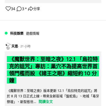
34
3
分享
↗
科技娛樂
遊戲情報
天恩
21 小時
《魔獸世界：至暗之夜》12.1 「烏拉特
克的詛咒」專訪：巢穴不為提高世界首
領門檻而設 《諸王之眠》縮短約 10 分
鐘
《魔獸世界：至暗之夜》版本更新 12.1「烏拉特克的詛咒」將
於 8 月 13 日正式上線，帶來全新區域「盤蛇島」、地城「毒牙
閱讀全文
祭壇」、新型態世...