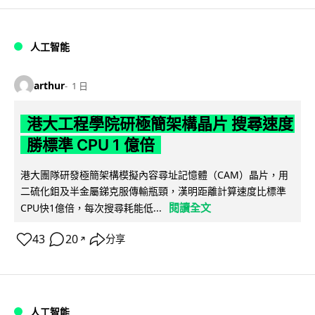
人工智能
arthur
1 日
港大工程學院研極簡架構晶片 搜尋速度
勝標準 CPU 1 億倍
港大團隊研發極簡架構模擬內容尋址記憶體（CAM）晶片，用
二硫化鉬及半金屬銻克服傳輸瓶頸，漢明距離計算速度比標準
閱讀全文
CPU快1億倍，每次搜尋耗能低...
43
20
分享
↗
人工智能