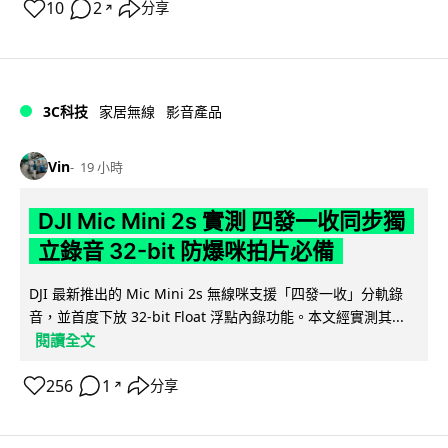
10
2
分享
↗
3C科技
家居無線
影音產品
Vin
19 小時
DJI Mic Mini 2s 實測 四發一收同步獨
立錄音 32-bit 防爆咪拍片必備
DJI 最新推出的 Mic Mini 2s 無線咪支援「四發一收」分軌錄
音，並首度下放 32-bit Float 浮點內錄功能。本文經實測其...
閱讀全文
256
1
分享
↗