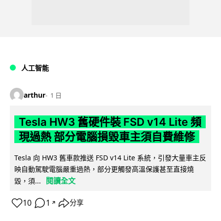
人工智能
arthur
1 日
Tesla HW3 舊硬件裝 FSD v14 Lite 頻
現過熱 部分電腦損毀車主須自費維修
Tesla 向 HW3 舊車款推送 FSD v14 Lite 系統，引發大量車主反
映自動駕駛電腦嚴重過熱，部分更觸發高溫保護甚至直接燒
閱讀全文
毀，須...
10
1
分享
↗