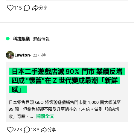
115
分享
科技娛樂
遊戲情報
Lawton
22 小時
日本二手遊戲店減 90% 門市 業績反增
四成 "懷舊"在 Z 世代變成最潮「新鮮
感」
日本零售巨頭 GEO 將懷舊遊戲銷售門市從 1,000 間大幅減至
99 間，但銷售額卻不降反升至過往的 1.4 倍。做到「減店增
閱讀全文
收」奇蹟，...
223
18
分享
↗