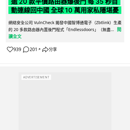
逾 20 款平價路由器爆後門 每 35 秒自
動連線回中國 全球 10 萬用家私隱堪憂
網絡安全公司 VulnCheck 揭發中國智博通電子（Zbtlink）生產
閱
的 20 多款路由器內置後門程式「Endlessdoors」（無盡...
讀全文
939
201
分享
↗
ADVERTISEMENT