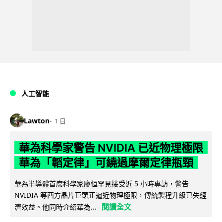
人工智能
Lawton
1 日
華為科學家警告 NVIDIA 已近物理極限
華為「韜定律」可繞過摩爾定律瓶頸
華為半導體首席科學家廖恒罕見接受近 5 小時專訪，警告
NVIDIA 等西方晶片巨頭正逼近物理極限，傳統製程升級已失經
閱讀全文
濟效益。他同時介紹華為...