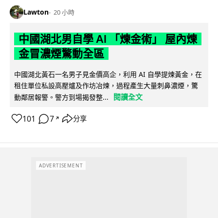
Lawton
20 小時
中國湖北男自學 AI 「煉金術」 屋內煉
金冒濃煙驚動全區
中國湖北黃石一名男子見金價高企，利用 AI 自學提煉黃金，在
租住單位私設高壓爐及作坊冶煉，過程產生大量刺鼻濃煙，驚
閱讀全文
動鄰居報警。警方到場揭發整...
101
7
分享
↗
ADVERTISEMENT