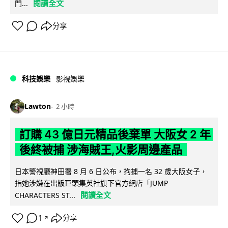
閱讀全文
門...
分享
科技娛樂
影視娛樂
Lawton
2 小時
訂購 43 億日元精品後棄單 大阪女 2 年
後終被捕 涉海賊王,火影周邊產品
日本警視廳神田署 8 月 6 日公布，拘捕一名 32 歲大阪女子，
指她涉嫌在出版巨頭集英社旗下官方網店「JUMP
閱讀全文
CHARACTERS ST...
1
分享
↗