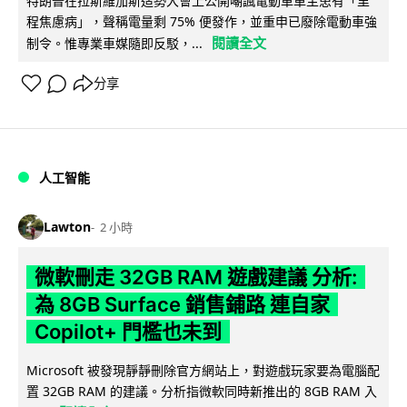
特朗普在拉斯維加斯造勢大會上公開嘲諷電動車車主患有「里
程焦慮病」，聲稱電量剩 75% 便發作，並重申已廢除電動車強
閱讀全文
制令。惟專業車媒隨即反駁，...
分享
人工智能
Lawton
2 小時
微軟刪走 32GB RAM 遊戲建議 分析:
為 8GB Surface 銷售鋪路 連自家
Copilot+ 門檻也未到
Microsoft 被發現靜靜刪除官方網站上，對遊戲玩家要為電腦配
置 32GB RAM 的建議。分析指微軟同時新推出的 8GB RAM 入