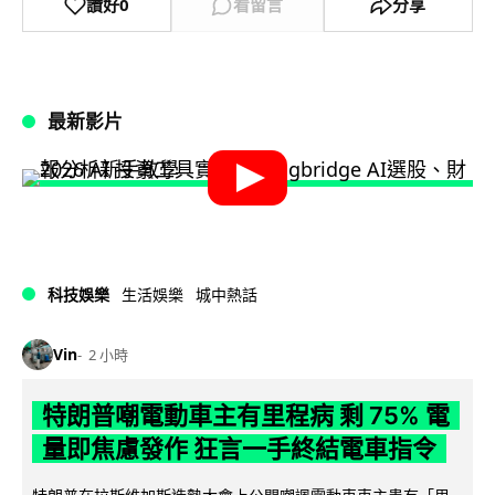
讚好
0
看留言
分享
最新影片
科技娛樂
生活娛樂
城中熱話
Vin
2 小時
特朗普嘲電動車主有里程病 剩 75% 電
量即焦慮發作 狂言一手終結電車指令