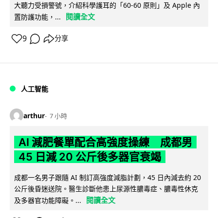
大聽力受損警號，介紹科學護耳的「60-60 原則」及 Apple 內
閱讀全文
置防護功能，...
9
分享
人工智能
arthur
7 小時
AI 減肥餐單配合高強度操練 成都男
45 日減 20 公斤後多器官衰竭
成都一名男子跟隨 AI 制訂高強度減脂計劃，45 日內減去約 20
公斤後昏迷送院。醫生診斷他患上尿源性膿毒症、膿毒性休克
閱讀全文
及多器官功能障礙。...