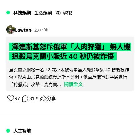
科技娛樂
生活娛樂
城中熱話
Lawton
20 小時
澤連斯基怒斥俄軍「人肉狩獵」 無人機
追殺烏克蘭小販近 40 秒仍被炸傷
烏克蘭克爾松一名 52 歲小販被俄軍無人機追擊近 40 秒後被炸
傷，影片由烏克蘭總統澤連斯基公開。他直斥俄軍對平民進行
閱讀全文
「狩獵式」攻擊，烏克蘭...
97
31
分享
↗
人工智能