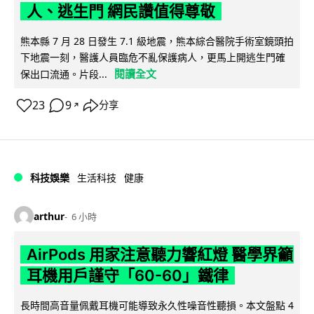
人、逃生門 網民讚值得尊敬
熊本縣 7 月 28 日發生 7.1 級地震，熊本綜合醫院手術室鏡頭拍
下地震一刻，醫護人員臨危不亂保護病人，更馬上開逃生門確
閱讀全文
保出口流通。片段...
23
9
分享
↗
科技娛樂
生活科技
健康
arthur
6 小時
AirPods 用家注意聽力響紅燈 醫學界籲
耳機用戶謹守「60-60」鐵律
長時間高音量佩戴耳機可能導致永久性噪音性聽損。本文盤點 4