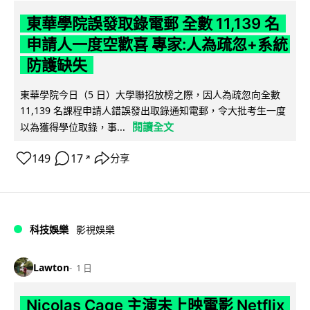
東華學院誤發取錄電郵 全數 11,139 名
申請人一度空歡喜 專家:人為疏忽+系統
防護缺失
東華學院今日（5 日）大學聯招放榜之際，因人為疏忽向全數
11,139 名課程申請人錯誤發出取錄通知電郵，令大批考生一度
閱讀全文
以為獲得學位取錄，事...
149
17
分享
↗
科技娛樂
影視娛樂
Lawton
1 日
Nicolas Cage 主演未上映電影 Netflix