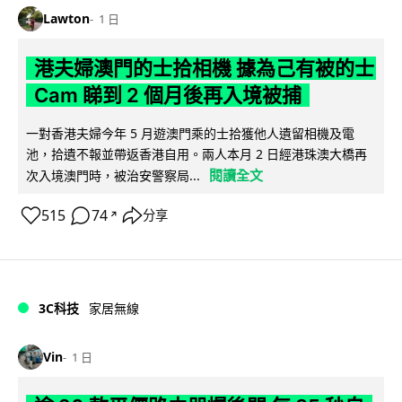
Lawton
1 日
港夫婦澳門的士拾相機 據為己有被的士
Cam 睇到 2 個月後再入境被捕
一對香港夫婦今年 5 月遊澳門乘的士拾獲他人遺留相機及電
池，拾遺不報並帶返香港自用。兩人本月 2 日經港珠澳大橋再
閱讀全文
次入境澳門時，被治安警察局...
515
74
分享
↗
3C科技
家居無線
Vin
1 日