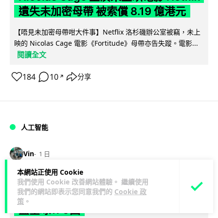
遺失未加密母帶 被索償 8.19 億港元
【唔見未加密母帶咁大件事】Netflix 洛杉磯辦公室被竊，未上
映的 Nicolas Cage 電影《Fortitude》母帶亦告失蹤。電影...
閱讀全文
184
10
分享
↗
人工智能
Vin
1 日
本網站正使用 Cookie
Elon Musk: SpaceX 將挑戰萬億年收
我們使用 Cookie 改善網站體驗。 繼續使用
我們的網站即表示您同意我們的
Cookie 政
入 目標明年數據中心上太空 Starlink 覆
策
。
蓋全球170國