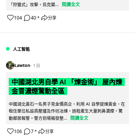
閱讀全文
「狩獵式」攻擊，烏克蘭...
104
40
分享
↗
人工智能
Lawton
1 日
中國湖北男自學 AI 「煉金術」 屋內煉
金冒濃煙驚動全區
中國湖北黃石一名男子見金價高企，利用 AI 自學提煉黃金，在
租住單位私設高壓爐及作坊冶煉，過程產生大量刺鼻濃煙，驚
閱讀全文
動鄰居報警。警方到場揭發整...
106
7
分享
↗