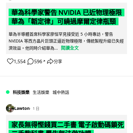
華為科學家警告 NVIDIA 已近物理極限
華為「韜定律」可繞過摩爾定律瓶頸
華為半導體首席科學家廖恒罕見接受近 5 小時專訪，警告
NVIDIA 等西方晶片巨頭正逼近物理極限，傳統製程升級已失經
閱讀全文
濟效益。他同時介紹華為...
1,554
596
分享
↗
科技娛樂
生活娛樂
城中熱話
Lawton
1 日
家長無得慳錢買二手書 電子啟動碼鎖死