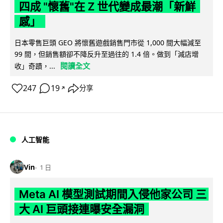
四成 "懷舊"在 Z 世代變成最潮「新鮮
感」
日本零售巨頭 GEO 將懷舊遊戲銷售門市從 1,000 間大幅減至
99 間，但銷售額卻不降反升至過往的 1.4 倍。做到「減店增
閱讀全文
收」奇蹟，...
247
19
分享
↗
人工智能
Vin
1 日
Meta AI 模型測試期間入侵他家公司 三
大 AI 巨頭接連曝安全漏洞