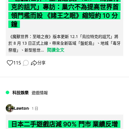
克的詛咒」專訪：巢穴不為提高世界首
領門檻而設 《諸王之眠》縮短約 10 分
鐘
《魔獸世界：至暗之夜》版本更新 12.1「烏拉特克的詛咒」將
於 8 月 13 日正式上線，帶來全新區域「盤蛇島」、地城「毒牙
閱讀全文
祭壇」、新型態世...
115
分享
科技娛樂
遊戲情報
Lawton
1 日
日本二手遊戲店減 90% 門市 業績反增