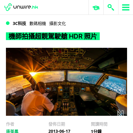
WWDC 2026
GenAI 與雲端科技專區
ERP 與商業 AI
機師拍攝超靚駕駛艙 HDR 照片
3C科技
數碼相機
攝影文化
機師拍攝超靚駕駛艙 HDR 照片
作者
發佈日期
閱讀時間
2013-06-17
唐美鳳
1分鐘