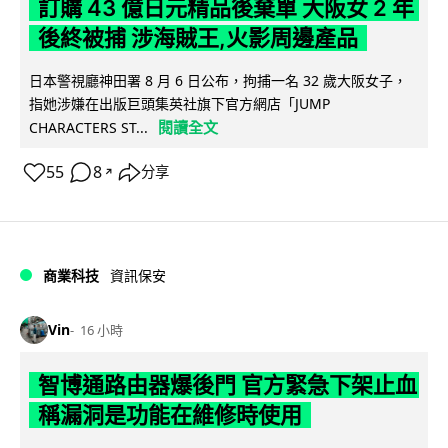
訂購 43 億日元精品後棄單 大阪女 2 年
後終被捕 涉海賊王,火影周邊產品
日本警視廳神田署 8 月 6 日公布，拘捕一名 32 歲大阪女子，
指她涉嫌在出版巨頭集英社旗下官方網店「JUMP
閱讀全文
CHARACTERS ST...
55
8
分享
↗
商業科技
資訊保安
Vin
16 小時
智博通路由器爆後門 官方緊急下架止血
稱漏洞是功能在維修時使用