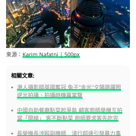
來源：
Karim Nafatni | 500px
相關文章:
港人攝影師英國奪冠 兔子"金光"夕陽跳躍照
逆光拍攝、拍攝時機贏掌聲
中國自助餐廳點菜起爭執 顧客廚師舉機互拍
當「開槍」 客不斷點菜 廚師要求客先吃完
長榮機長涉毆副機師 滑行超速引發暴力事