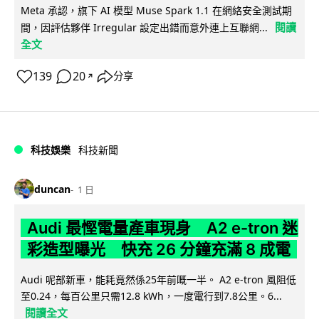
Meta 承認，旗下 AI 模型 Muse Spark 1.1 在網絡安全測試期
閱讀
間，因評估夥伴 Irregular 設定出錯而意外連上互聯網...
全文
139
20
分享
↗
科技娛樂
科技新聞
duncan
1 日
Audi 最慳電量產車現身 A2 e-tron 迷
彩造型曝光 快充 26 分鐘充滿 8 成電
Audi 呢部新車，能耗竟然係25年前嘅一半。 A2 e-tron 風阻低
至0.24，每百公里只需12.8 kWh，一度電行到7.8公里。6...
閱讀全文