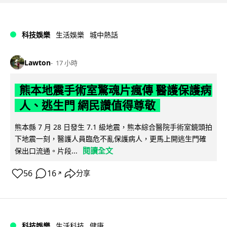
科技娛樂
生活娛樂
城中熱話
Lawton
17 小時
熊本地震手術室驚魂片瘋傳 醫護保護病
人、逃生門 網民讚值得尊敬
熊本縣 7 月 28 日發生 7.1 級地震，熊本綜合醫院手術室鏡頭拍
下地震一刻，醫護人員臨危不亂保護病人，更馬上開逃生門確
閱讀全文
保出口流通。片段...
56
16
分享
↗
科技娛樂
生活科技
健康