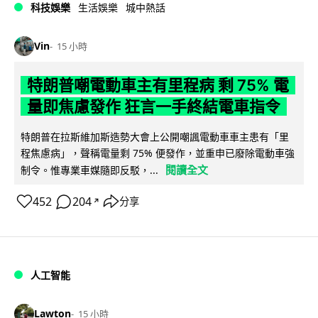
科技娛樂
生活娛樂
城中熱話
Vin
15 小時
特朗普嘲電動車主有里程病 剩 75% 電
量即焦慮發作 狂言一手終結電車指令
特朗普在拉斯維加斯造勢大會上公開嘲諷電動車車主患有「里
程焦慮病」，聲稱電量剩 75% 便發作，並重申已廢除電動車強
閱讀全文
制令。惟專業車媒隨即反駁，...
452
204
分享
↗
人工智能
Lawton
15 小時