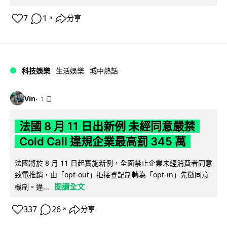
7
1
分享
↗
科技娛樂
生活娛樂
城中熱話
Vin
1 日
法國 8 月 11 日出新例 未經同意嚴禁
Cold Call 違規企業最高罰 345 萬
法國將於 8 月 11 日起實施新例，全面禁止企業未經消費者同意
致電推銷，由「opt-out」拒接登記制轉為「opt-in」先徵同意
閱讀全文
機制。違...
337
26
分享
↗