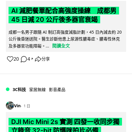
AI 減肥餐單配合高強度操練 成都男
45 日減 20 公斤後多器官衰竭
成都一名男子跟隨 AI 制訂高強度減脂計劃，45 日內減去約 20
公斤後昏迷送院。醫生診斷他患上尿源性膿毒症、膿毒性休克
閱讀全文
及多器官功能障礙。...
20
4
分享
↗
3C科技
家居無線
影音產品
Vin
1 日
DJI Mic Mini 2s 實測 四發一收同步獨
立錄音 32-bit 防爆咪拍片必備