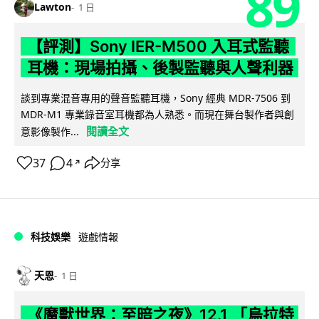
89
Lawton
1 日
【評測】Sony IER-M500 入耳式監聽
耳機：現場拍攝、後製監聽與人聲利器
談到專業混音專用的聲音監聽耳機，Sony 經典 MDR-7506 到
MDR-M1 專業錄音室耳機都為人熟悉。而現在舞台製作者與創
閱讀全文
意影像製作...
37
4
分享
↗
科技娛樂
遊戲情報
天恩
1 日
《魔獸世界：至暗之夜》12.1 「烏拉特