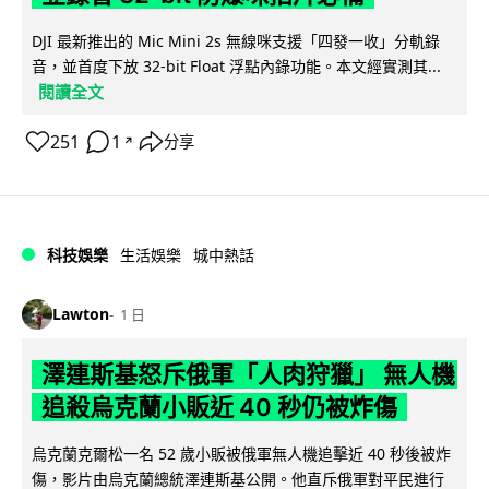
DJI 最新推出的 Mic Mini 2s 無線咪支援「四發一收」分軌錄
音，並首度下放 32-bit Float 浮點內錄功能。本文經實測其...
閱讀全文
251
1
分享
↗
科技娛樂
生活娛樂
城中熱話
Lawton
1 日
澤連斯基怒斥俄軍「人肉狩獵」 無人機
追殺烏克蘭小販近 40 秒仍被炸傷
烏克蘭克爾松一名 52 歲小販被俄軍無人機追擊近 40 秒後被炸
傷，影片由烏克蘭總統澤連斯基公開。他直斥俄軍對平民進行