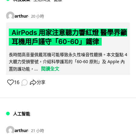
arthur
20 小時
AirPods 用家注意聽力響紅燈 醫學界籲
耳機用戶謹守「60-60」鐵律
長時間高音量佩戴耳機可能導致永久性噪音性聽損。本文盤點 4
大聽力受損警號，介紹科學護耳的「60-60 原則」及 Apple 內
閱讀全文
置防護功能，...
16
分享
人工智能
arthur
21 小時