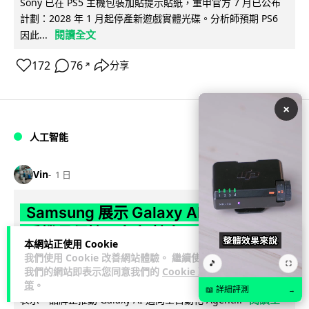
Sony 已在 PS5 主機包裝加貼提示貼紙，重申官方 7 月已公布
計劃：2028 年 1 月起停產新遊戲實體光碟。分析師預期 PS6
閱讀全文
因此...
172
76
分享
↗
×
人工智能
Vin
1 日
Samsung 展示 Galaxy AI 新方向 未來
手機毋須輸入文字 轉向 Agent 全自動操
本網站正使用 Cookie
作
我們使用 Cookie 改善網站體驗。 繼續使用
🎵
⛶
我們的網站即表示您同意我們的
Cookie 政
Samsung 電子 MX 部門顧客體驗辦公室主管兼副總裁 Jay Kim
策
。
📖 詳細評測
→
閱讀全
表示，品牌正推動 Galaxy AI 邁向全自動化 Agent...