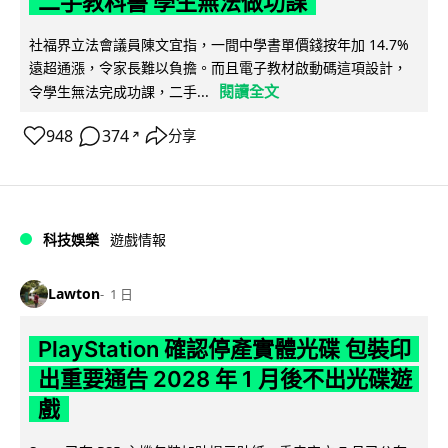
二手教科書 學生無法做功課
社福界立法會議員陳文宜指，一間中學書單價錢按年加 14.7%
遠超通漲，令家長難以負擔。而且電子教材啟動碼這項設計，
閱讀全文
令學生無法完成功課，二手...
948
374
分享
↗
科技娛樂
遊戲情報
Lawton
1 日
PlayStation 確認停產實體光碟 包裝印
出重要通告 2028 年 1 月後不出光碟遊
戲