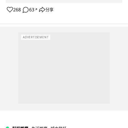
268
63
分享
↗
ADVERTISEMENT