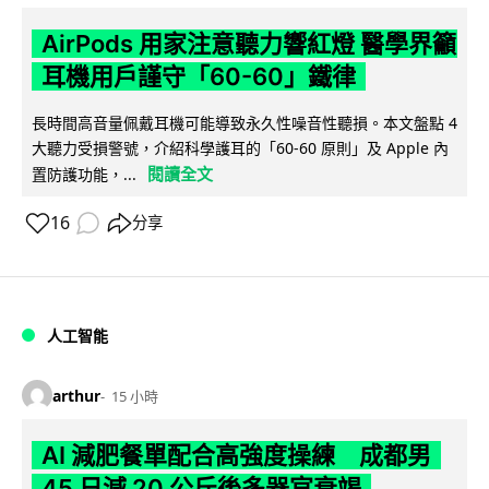
AirPods 用家注意聽力響紅燈 醫學界籲
耳機用戶謹守「60-60」鐵律
長時間高音量佩戴耳機可能導致永久性噪音性聽損。本文盤點 4
大聽力受損警號，介紹科學護耳的「60-60 原則」及 Apple 內
閱讀全文
置防護功能，...
16
分享
人工智能
arthur
15 小時
AI 減肥餐單配合高強度操練 成都男
45 日減 20 公斤後多器官衰竭