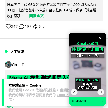
日本零售巨頭 GEO 將懷舊遊戲銷售門市從 1,000 間大幅減至
99 間，但銷售額卻不降反升至過往的 1.4 倍。做到「減店增
閱讀全文
收」奇蹟，...
247
19
分享
↗
×
人工智能
Vin
1 日
Meta AI 模型測試期間入侵他家公司 三
大 AI 巨頭接連曝安全漏洞
本網站正使用 Cookie
我們使用 Cookie 改善網站體驗。 繼續使用
🎵
⛶
我們的網站即表示您同意我們的
Cookie 政
Meta 承認，旗下 AI 模型 Muse Spark 1.1 在網絡安全測試期
策
。
閱讀
間，因評估夥伴 Irregular 設定出錯而意外連上互聯網...
📖 詳細評測
→
全文