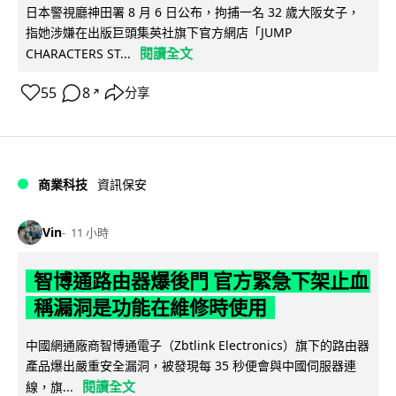
日本警視廳神田署 8 月 6 日公布，拘捕一名 32 歲大阪女子，
指她涉嫌在出版巨頭集英社旗下官方網店「JUMP
閱讀全文
CHARACTERS ST...
55
8
分享
↗
商業科技
資訊保安
Vin
11 小時
智博通路由器爆後門 官方緊急下架止血
稱漏洞是功能在維修時使用
中國網通廠商智博通電子（Zbtlink Electronics）旗下的路由器
產品爆出嚴重安全漏洞，被發現每 35 秒便會與中國伺服器連
閱讀全文
線，旗...