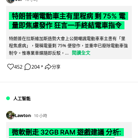
特朗普嘲電動車主有里程病 剩 75% 電
量即焦慮發作 狂言一手終結電車指令
特朗普在拉斯維加斯造勢大會上公開嘲諷電動車車主患有「里
程焦慮病」，聲稱電量剩 75% 便發作，並重申已廢除電動車強
閱讀全文
制令。惟專業車媒隨即反駁，...
452
204
分享
↗
人工智能
Lawton
10 小時
微軟刪走 32GB RAM 遊戲建議 分析: