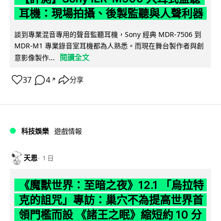
耳機：現場拍攝、後製監聽與人聲利器
談到專業混音專用的聲音監聽耳機，Sony 經典 MDR-7506 到
MDR-M1 專業錄音室耳機都為人熟悉。而現在舞台製作者與創
閱讀全文
意影像製作...
37
4
分享
↗
科技娛樂
遊戲情報
天恩
1 日
《魔獸世界：至暗之夜》12.1 「烏拉特
克的詛咒」專訪：巢穴不為提高世界首
領門檻而設 《諸王之眠》縮短約 10 分