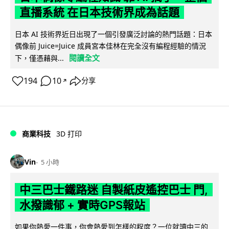
直播系統 在日本技術界成為話題
日本 AI 技術界近日出現了一個引發廣泛討論的熱門話題：日本
偶像前 Juice=Juice 成員宮本佳林在完全沒有編程經驗的情況
閱讀全文
下，僅憑藉與...
194
10
分享
↗
商業科技
3D 打印
Vin
5 小時
中三巴士鐵路迷 自製紙皮遙控巴士 門,
水撥識郁 + 實時GPS報站
如果你熱愛一件事，你會熱愛到怎樣的程度？一位就讀中三的