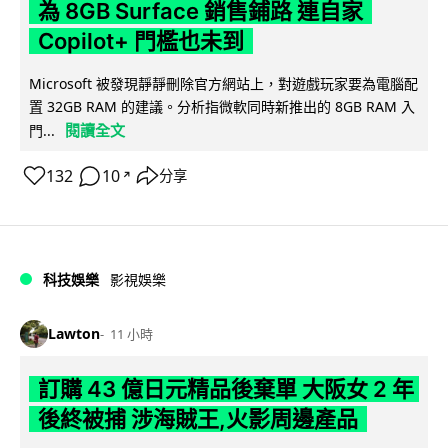
為 8GB Surface 銷售鋪路 連自家
Copilot+ 門檻也未到
Microsoft 被發現靜靜刪除官方網站上，對遊戲玩家要為電腦配
置 32GB RAM 的建議。分析指微軟同時新推出的 8GB RAM 入
閱讀全文
門...
132
10
分享
↗
科技娛樂
影視娛樂
Lawton
11 小時
訂購 43 億日元精品後棄單 大阪女 2 年
後終被捕 涉海賊王,火影周邊產品