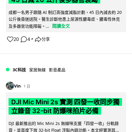
成都一名男子跟隨 AI 制訂高強度減脂計劃，45 日內減去約 20
公斤後昏迷送院。醫生診斷他患上尿源性膿毒症、膿毒性休克
閱讀全文
及多器官功能障礙。...
20
4
分享
↗
3C科技
家居無線
影音產品
Vin
1 日
DJI Mic Mini 2s 實測 四發一收同步獨
立錄音 32-bit 防爆咪拍片必備
DJI 最新推出的 Mic Mini 2s 無線咪支援「四發一收」分軌錄
音，並首度下放 32-bit Float 浮點內錄功能。本文經實測其...