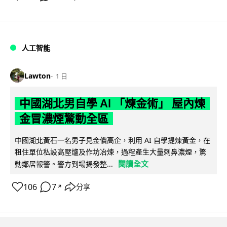
人工智能
Lawton
1 日
中國湖北男自學 AI 「煉金術」 屋內煉
金冒濃煙驚動全區
中國湖北黃石一名男子見金價高企，利用 AI 自學提煉黃金，在
租住單位私設高壓爐及作坊冶煉，過程產生大量刺鼻濃煙，驚
閱讀全文
動鄰居報警。警方到場揭發整...
106
7
分享
↗