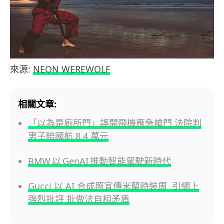
來源:
NEON WEREWOLF
相關文章:
「以為是廁所門」誤開飛機應急艙門 法院判
男子賠國航 8.4 萬元
BMW 以 GenAI 推動智能駕駛新時代
Gucci 以 AI 合成照宣傳米蘭時裝周 引網上
強烈批評 批做法自相矛盾