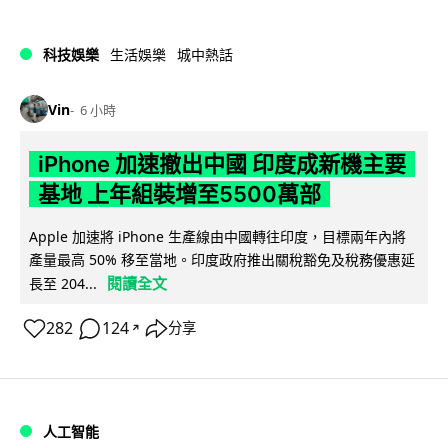
科技娛樂
生活娛樂
城中熱話
Vin
6 小時
iPhone 加速撤出中國 印度成新機主要
基地 上年組裝增至5500萬部
Apple 加速將 iPhone 生產線由中國轉往印度，目標兩年內將
產量最高 50% 移至當地。印度政府推出關稅豁免及稅務優惠延
閱讀全文
長至 204...
282
124
分享
↗
人工智能