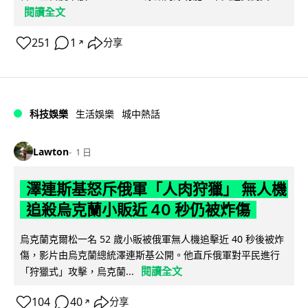
閱讀全文
251
1
分享
↗
科技娛樂
生活娛樂
城中熱話
Lawton
1 日
澤連斯基怒斥俄軍「人肉狩獵」 無人機
追殺烏克蘭小販近 40 秒仍被炸傷
烏克蘭克爾松一名 52 歲小販被俄軍無人機追擊近 40 秒後被炸
傷，影片由烏克蘭總統澤連斯基公開。他直斥俄軍對平民進行
閱讀全文
「狩獵式」攻擊，烏克蘭...
104
40
分享
↗