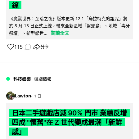
鐘
《魔獸世界：至暗之夜》版本更新 12.1「烏拉特克的詛咒」將
於 8 月 13 日正式上線，帶來全新區域「盤蛇島」、地城「毒牙
閱讀全文
祭壇」、新型態世...
115
分享
科技娛樂
遊戲情報
Lawton
1 日
日本二手遊戲店減 90% 門市 業績反增
四成 "懷舊"在 Z 世代變成最潮「新鮮
感」