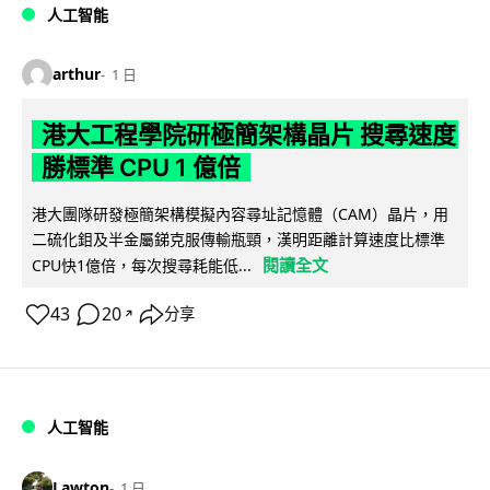
人工智能
arthur
1 日
港大工程學院研極簡架構晶片 搜尋速度
勝標準 CPU 1 億倍
港大團隊研發極簡架構模擬內容尋址記憶體（CAM）晶片，用
二硫化鉬及半金屬銻克服傳輸瓶頸，漢明距離計算速度比標準
閱讀全文
CPU快1億倍，每次搜尋耗能低...
43
20
分享
↗
人工智能
Lawton
1 日