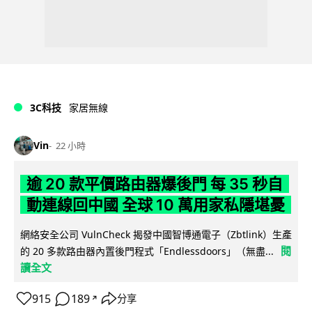
3C科技
家居無線
Vin
22 小時
逾 20 款平價路由器爆後門 每 35 秒自
動連線回中國 全球 10 萬用家私隱堪憂
網絡安全公司 VulnCheck 揭發中國智博通電子（Zbtlink）生產
閱
的 20 多款路由器內置後門程式「Endlessdoors」（無盡...
讀全文
915
189
分享
↗