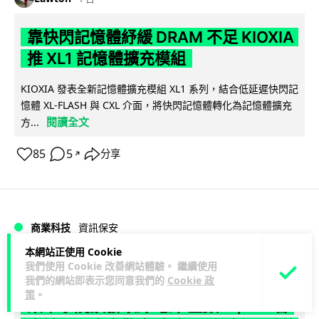
靠快閃記憶體紓緩 DRAM 不足 KIOXIA
推 XL1 記憶體擴充模組
KIOXIA 發表全新記憶體擴充模組 XL1 系列，結合低延遲快閃記
憶體 XL-FLASH 與 CXL 介面，將快閃記憶體轉化為記憶體擴充
閱讀全文
方...
85
5
分享
↗
商業科技
資訊保安
本網站正使用 Cookie
我們使用 Cookie 改善網站體驗。 繼續使用
Lawton
1 日
我們的網站即表示您同意我們的
Cookie 政
策
。
東華學院誤發取錄電郵 全數 11,139 名