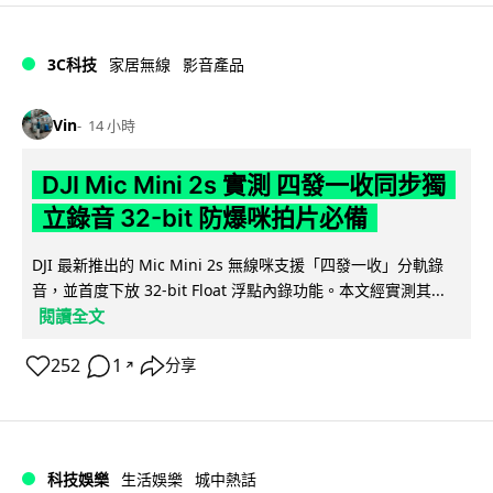
3C科技
家居無線
影音產品
Vin
14 小時
DJI Mic Mini 2s 實測 四發一收同步獨
立錄音 32-bit 防爆咪拍片必備
DJI 最新推出的 Mic Mini 2s 無線咪支援「四發一收」分軌錄
音，並首度下放 32-bit Float 浮點內錄功能。本文經實測其...
閱讀全文
252
1
分享
↗
科技娛樂
生活娛樂
城中熱話