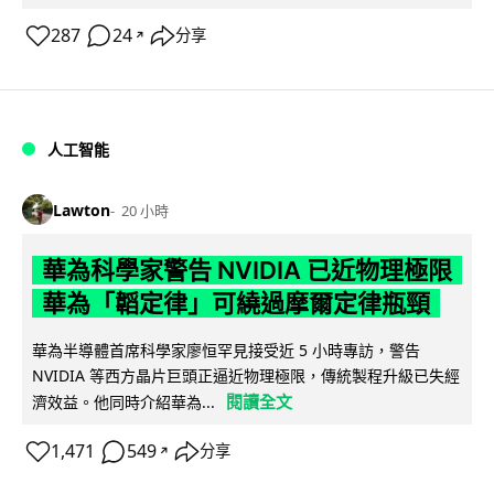
287
24
分享
↗
人工智能
Lawton
20 小時
華為科學家警告 NVIDIA 已近物理極限
華為「韜定律」可繞過摩爾定律瓶頸
華為半導體首席科學家廖恒罕見接受近 5 小時專訪，警告
NVIDIA 等西方晶片巨頭正逼近物理極限，傳統製程升級已失經
閱讀全文
濟效益。他同時介紹華為...
1,471
549
分享
↗