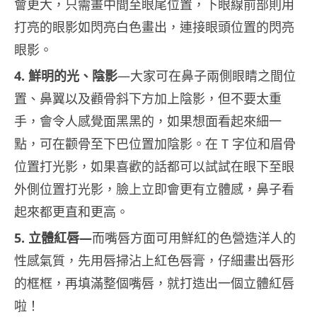
會更大，只需畫中間至眼尾位置，下眼線前部則用
打亮的眼影如閃亮白色畫出，連接眼頭位置的閃亮
眼影。
4. 鮮明的光、陰影
—大家可在鼻子兩側眼睛之間位
置、鼻翼以及顴骨斜下方加上陰影，但不要太重
手，會令人感覺面黑黑的，如果想面看起來細一
點，可在颧骨至下巴位置加陰影。在 T 字位和眉骨
位置打光影，如果喜歡的話都可以試試在眼下至眼
外側位置打光影，臉上立即會更有立體感，鼻子看
起來都更直和更高。
5. 立體紅唇—
而嘴唇方面可用鮮紅的色營造洋人的
性感氣質，先用唇掃沾上紅色唇膏，仔細畫出唇形
的框框，再填滿整個嘴唇，就打造出一個立體紅唇
啦！