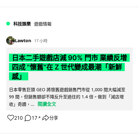
科技娛樂
遊戲情報
Lawton
17 小時
日本二手遊戲店減 90% 門市 業績反增
四成 "懷舊"在 Z 世代變成最潮「新鮮
感」
日本零售巨頭 GEO 將懷舊遊戲銷售門市從 1,000 間大幅減至
99 間，但銷售額卻不降反升至過往的 1.4 倍。做到「減店增
閱讀全文
收」奇蹟，...
210
17
分享
↗