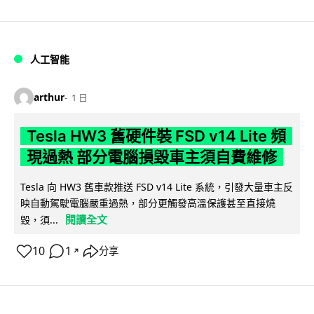
人工智能
arthur
1 日
Tesla HW3 舊硬件裝 FSD v14 Lite 頻
現過熱 部分電腦損毀車主須自費維修
Tesla 向 HW3 舊車款推送 FSD v14 Lite 系統，引發大量車主反
映自動駕駛電腦嚴重過熱，部分更觸發高溫保護甚至直接燒
閱讀全文
毀，須...
10
1
分享
↗