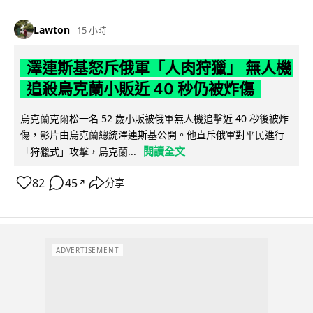
Lawton
15 小時
澤連斯基怒斥俄軍「人肉狩獵」 無人機
追殺烏克蘭小販近 40 秒仍被炸傷
烏克蘭克爾松一名 52 歲小販被俄軍無人機追擊近 40 秒後被炸
傷，影片由烏克蘭總統澤連斯基公開。他直斥俄軍對平民進行
閱讀全文
「狩獵式」攻擊，烏克蘭...
82
45
分享
↗
ADVERTISEMENT