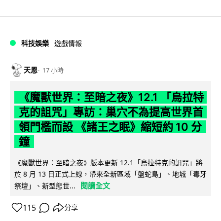
科技娛樂
遊戲情報
天恩
17 小時
《魔獸世界：至暗之夜》12.1 「烏拉特
克的詛咒」專訪：巢穴不為提高世界首
領門檻而設 《諸王之眠》縮短約 10 分
鐘
《魔獸世界：至暗之夜》版本更新 12.1「烏拉特克的詛咒」將
於 8 月 13 日正式上線，帶來全新區域「盤蛇島」、地城「毒牙
閱讀全文
祭壇」、新型態世...
115
分享