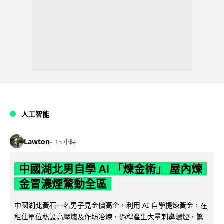
人工智能
Lawton
15 小時
中國湖北男自學 AI 「煉金術」 屋內煉
金冒濃煙驚動全區
中國湖北黃石一名男子見金價高企，利用 AI 自學提煉黃金，在
租住單位私設高壓爐及作坊冶煉，過程產生大量刺鼻濃煙，驚