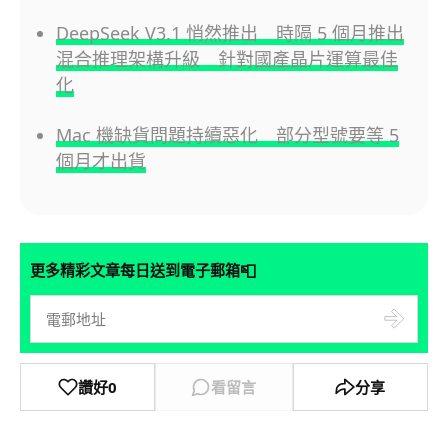
DeepSeek V3.1 悄然推出 時隔 5 個月推出
混合推理架構升級 針對國產晶片運算最佳
化
Mac 機缺貨問題持續惡化 部分型號要等 5
個月才出貨
📮
更多精彩文章每日送到電子郵箱
讚好
0
看留言
分享