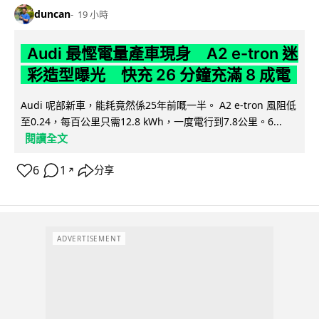
duncan
19 小時
Audi 最慳電量產車現身 A2 e-tron 迷
彩造型曝光 快充 26 分鐘充滿 8 成電
Audi 呢部新車，能耗竟然係25年前嘅一半。 A2 e-tron 風阻低
至0.24，每百公里只需12.8 kWh，一度電行到7.8公里。6...
閱讀全文
6
1
分享
↗
ADVERTISEMENT