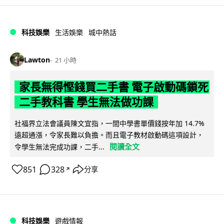
科技娛樂
生活娛樂
城中熱話
Lawton
21 小時
家長無得慳錢買二手書 電子啟動碼鎖死
二手教科書 學生無法做功課
社福界立法會議員陳文宜指，一間中學書單價錢按年加 14.7%
遠超通漲，令家長難以負擔。而且電子教材啟動碼這項設計，
閱讀全文
令學生無法完成功課，二手...
851
328
分享
↗
科技娛樂
遊戲情報