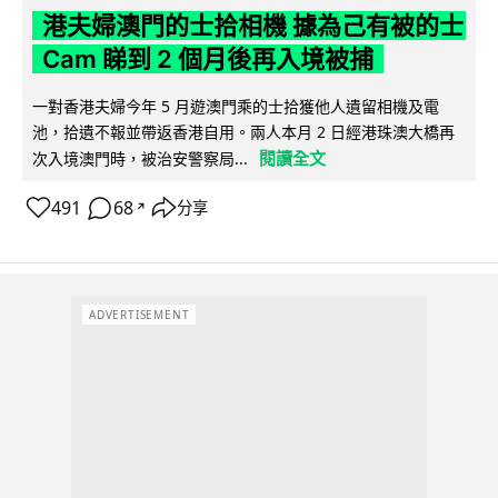
港夫婦澳門的士拾相機 據為己有被的士
Cam 睇到 2 個月後再入境被捕
一對香港夫婦今年 5 月遊澳門乘的士拾獲他人遺留相機及電
池，拾遺不報並帶返香港自用。兩人本月 2 日經港珠澳大橋再
閱讀全文
次入境澳門時，被治安警察局...
491
68
分享
↗
ADVERTISEMENT