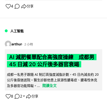
4
分享
人工智能
arthur
2 小時
AI 減肥餐單配合高強度操練 成都男
45 日減 20 公斤後多器官衰竭
成都一名男子跟隨 AI 制訂高強度減脂計劃，45 日內減去約 20
公斤後昏迷送院。醫生診斷他患上尿源性膿毒症、膿毒性休克
閱讀全文
及多器官功能障礙。...
8
2
分享
↗