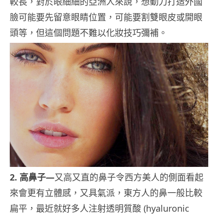
較長，對於眼細細的亞洲人來說，想動刀打造外國
臉可能要先留意眼睛位置，可能要割雙眼皮或開眼
頭等，但這個問題不難以化妝技巧彌補。
2. 高鼻子—
又高又直的鼻子令西方美人的側面看起
來會更有立體感，又具氣派，東方人的鼻一般比較
扁平，最近就好多人注射透明質酸 (hyaluronic