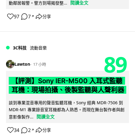
閱讀全文
動鄰居報警。警方到場揭發整...
97
7
分享
↗
3C科技
流動音樂
89
Lawton
17 小時
【評測】Sony IER-M500 入耳式監聽
耳機：現場拍攝、後製監聽與人聲利器
談到專業混音專用的聲音監聽耳機，Sony 經典 MDR-7506 到
MDR-M1 專業錄音室耳機都為人熟悉。而現在舞台製作者與創
閱讀全文
意影像製作...
34
2
分享
↗