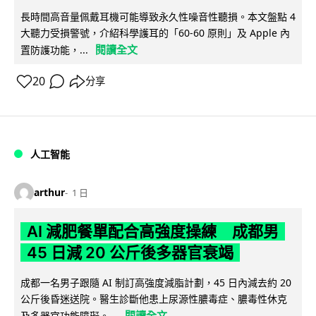
長時間高音量佩戴耳機可能導致永久性噪音性聽損。本文盤點 4
大聽力受損警號，介紹科學護耳的「60-60 原則」及 Apple 內
閱讀全文
置防護功能，...
20
分享
人工智能
arthur
1 日
AI 減肥餐單配合高強度操練 成都男
45 日減 20 公斤後多器官衰竭
成都一名男子跟隨 AI 制訂高強度減脂計劃，45 日內減去約 20
公斤後昏迷送院。醫生診斷他患上尿源性膿毒症、膿毒性休克
閱讀全文
及多器官功能障礙。...