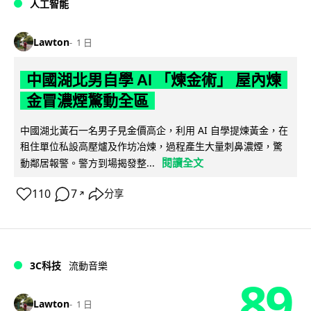
人工智能
Lawton
1 日
中國湖北男自學 AI 「煉金術」 屋內煉
金冒濃煙驚動全區
中國湖北黃石一名男子見金價高企，利用 AI 自學提煉黃金，在
租住單位私設高壓爐及作坊冶煉，過程產生大量刺鼻濃煙，驚
閱讀全文
動鄰居報警。警方到場揭發整...
110
7
分享
↗
3C科技
流動音樂
89
Lawton
1 日