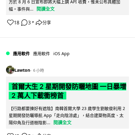
方於 8 月 6 日宣布即將大幅上調 API 收費，惟未公布具體加
閱讀全文
幅。事件與...
18
3
分享
↗
iOS App
應用軟件
應用軟件
Lawton
6 小時
首爾大生 2 星期開發防曬地圖 一日暴增
2 萬人下載衝榜首
【行路都要揀好有遮陰】南韓首爾大學 23 歲學生劉敏俊利用 2
星期開發防曬導航 App「走向陰涼處」，結合建築物高度、太
閱讀全文
陽仰角及行道樹陰影...