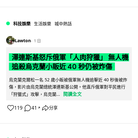
科技娛樂
生活娛樂
城中熱話
Lawton
1 日
澤連斯基怒斥俄軍「人肉狩獵」 無人機
追殺烏克蘭小販近 40 秒仍被炸傷
烏克蘭克爾松一名 52 歲小販被俄軍無人機追擊近 40 秒後被炸
傷，影片由烏克蘭總統澤連斯基公開。他直斥俄軍對平民進行
閱讀全文
「狩獵式」攻擊，烏克蘭...
119
41
分享
↗