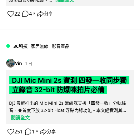
22
4
分享
↗
3C科技
家居無線
影音產品
Vin
1 日
DJI Mic Mini 2s 實測 四發一收同步獨
立錄音 32-bit 防爆咪拍片必備
DJI 最新推出的 Mic Mini 2s 無線咪支援「四發一收」分軌錄
音，並首度下放 32-bit Float 浮點內錄功能。本文經實測其...
閱讀全文
251
1
分享
↗