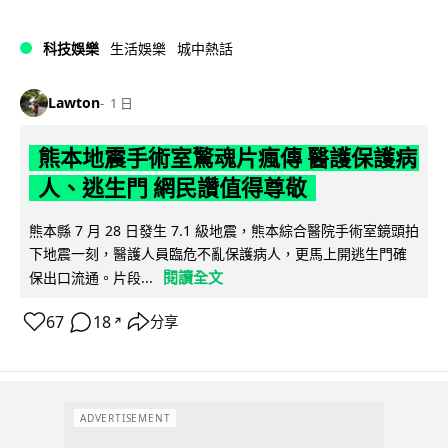
科技娛樂
生活娛樂
城中熱話
Lawton
1 日
熊本地震手術室驚魂片瘋傳 醫護保護病
人、逃生門 網民讚值得尊敬
熊本縣 7 月 28 日發生 7.1 級地震，熊本綜合醫院手術室鏡頭拍
下地震一刻，醫護人員臨危不亂保護病人，更馬上開逃生門確
閱讀全文
保出口流通。片段...
67
18
分享
↗
ADVERTISEMENT