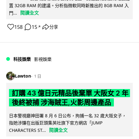
置 32GB RAM 的建議。分析指微軟同時新推出的 8GB RAM 入
閱讀全文
門...
158
15
分享
↗
科技娛樂
影視娛樂
Lawton
1 日
訂購 43 億日元精品後棄單 大阪女 2 年
後終被捕 涉海賊王,火影周邊產品
日本警視廳神田署 8 月 6 日公布，拘捕一名 32 歲大阪女子，
指她涉嫌在出版巨頭集英社旗下官方網店「JUMP
閱讀全文
CHARACTERS ST...