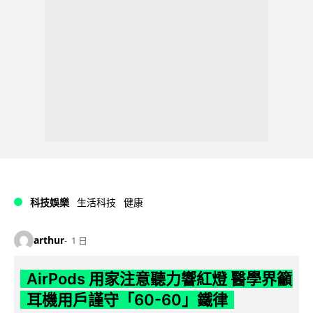
科技娛樂
生活科技
健康
arthur
1 日
AirPods 用家注意聽力響紅燈 醫學界籲
耳機用戶謹守「60-60」鐵律