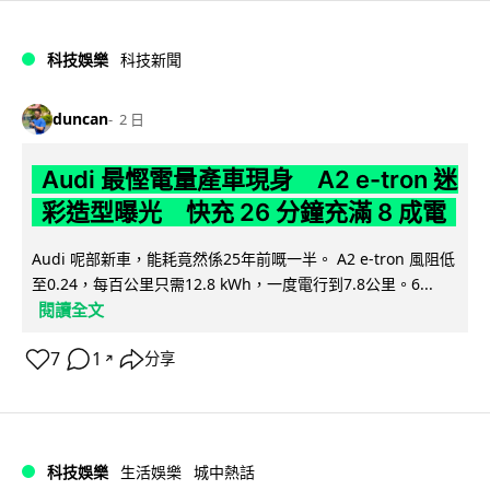
科技娛樂
科技新聞
duncan
2 日
Audi 最慳電量產車現身 A2 e-tron 迷
彩造型曝光 快充 26 分鐘充滿 8 成電
Audi 呢部新車，能耗竟然係25年前嘅一半。 A2 e-tron 風阻低
至0.24，每百公里只需12.8 kWh，一度電行到7.8公里。6...
閱讀全文
7
1
分享
↗
科技娛樂
生活娛樂
城中熱話