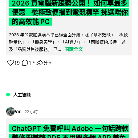
2026 買電腦新趨勢公開！ 如何享最多
優惠 從極致便攜到電競標竿 揀選啱你
的高效能 PC
2026 年的電腦選購基準已經全面升級。除了基本效能，「極致
輕量化」、「機身美學」、「AI算力」、「前瞻技術加持」以
閱讀全文
及「品質與售後服務」 已...
19
1
分享
↗
人工智能
Vin
22 小時
ChatGPT 免費呼叫 Adobe 一句話跨軟
體修圖兼整 PDF 不用開多個 APP 兼免