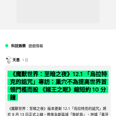
科技娛樂
遊戲情報
天恩
1 日
《魔獸世界：至暗之夜》12.1 「烏拉特
克的詛咒」專訪：巢穴不為提高世界首
領門檻而設 《諸王之眠》縮短約 10 分
鐘
《魔獸世界：至暗之夜》版本更新 12.1「烏拉特克的詛咒」將
於 8 月 13 日正式上線，帶來全新區域「盤蛇島」、地城「毒牙