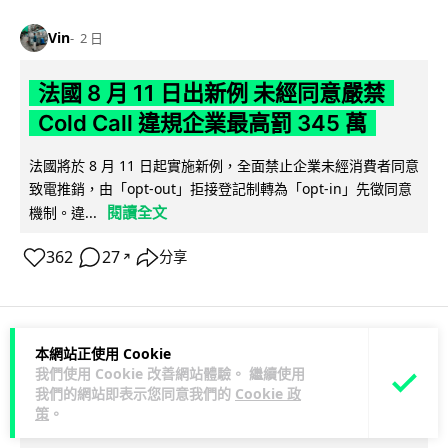
Vin
2 日
法國 8 月 11 日出新例 未經同意嚴禁
Cold Call 違規企業最高罰 345 萬
法國將於 8 月 11 日起實施新例，全面禁止企業未經消費者同意
致電推銷，由「opt-out」拒接登記制轉為「opt-in」先徵同意
閱讀全文
機制。違...
362
27
分享
↗
本網站正使用 Cookie
人工智能
我們使用 Cookie 改善網站體驗。 繼續使用
我們的網站即表示您同意我們的
Cookie 政
策
。
Lawton
2 日