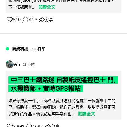
偶像前 Juice=Juice 成員宮本佳林在完全沒有編程經驗的情況
閱讀全文
下，僅憑藉與...
510
41
分享
↗
商業科技
3D 打印
Vin
23 小時
中三巴士鐵路迷 自製紙皮遙控巴士 門,
水撥識郁 + 實時GPS報站
如果你熱愛一件事，你會熱愛到怎樣的程度？一位就讀中三的
巴士鐵路迷，選擇由零開始，把自己的興趣一步步變成真正可
閱讀全文
以運作的作品。他以紙皮親手製作出...
2,891
169
分享
↗