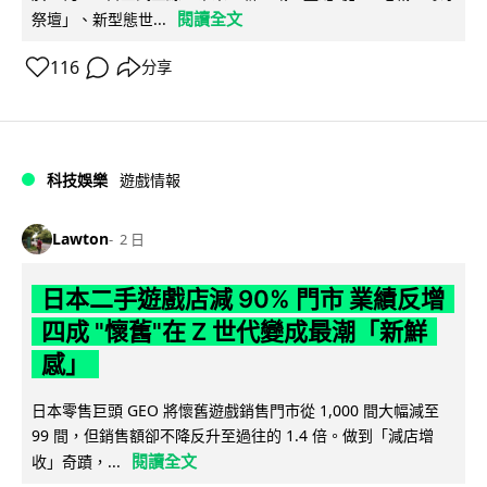
閱讀全文
祭壇」、新型態世...
116
分享
科技娛樂
遊戲情報
Lawton
2 日
日本二手遊戲店減 90% 門市 業績反增
四成 "懷舊"在 Z 世代變成最潮「新鮮
感」
日本零售巨頭 GEO 將懷舊遊戲銷售門市從 1,000 間大幅減至
99 間，但銷售額卻不降反升至過往的 1.4 倍。做到「減店增
閱讀全文
收」奇蹟，...