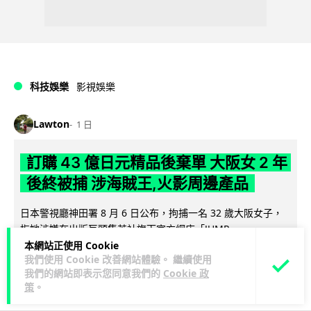
科技娛樂
影視娛樂
Lawton
1 日
訂購 43 億日元精品後棄單 大阪女 2 年
後終被捕 涉海賊王,火影周邊產品
日本警視廳神田署 8 月 6 日公布，拘捕一名 32 歲大阪女子，
指她涉嫌在出版巨頭集英社旗下官方網店「JUMP
閱讀全文
CHARACTERS ST...
本網站正使用 Cookie
我們使用 Cookie 改善網站體驗。 繼續使用
我們的網站即表示您同意我們的
Cookie 政
72
9
分享
↗
策
。