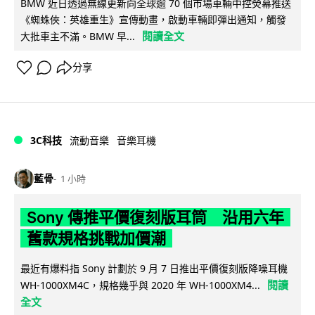
BMW 近日透過無線更新向全球逾 70 個市場車輛中控熒幕推送
《蜘蛛俠：英雄重生》宣傳動畫，啟動車輛即彈出通知，觸發
閱讀全文
大批車主不滿。BMW 早...
分享
3C科技
流動音樂
音樂耳機
藍骨
1 小時
Sony 傳推平價復刻版耳筒 沿用六年
舊款規格挑戰加價潮
最近有爆料指 Sony 計劃於 9 月 7 日推出平價復刻版降噪耳機
閱讀
WH-1000XM4C，規格幾乎與 2020 年 WH-1000XM4...
全文