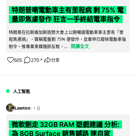
特朗普嘲電動車主有里程病 剩 75% 電
量即焦慮發作 狂言一手終結電車指令
特朗普在拉斯維加斯造勢大會上公開嘲諷電動車車主患有「里
程焦慮病」，聲稱電量剩 75% 便發作，並重申已廢除電動車強
閱讀全文
制令。惟專業車媒隨即反駁，...
605
270
分享
↗
人工智能
Lawton
1 日
微軟刪走 32GB RAM 遊戲建議 分析:
為 8GB Surface 銷售鋪路 連自家