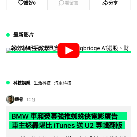
讚好
0
看留言
分享
最新影片
科技娛樂
生活科技
汽車科技
藍骨
12 分
BMW 車廂熒幕強推蜘蛛俠電影廣告
車主怒轟堪比 iTunes 送 U2 專輯翻版