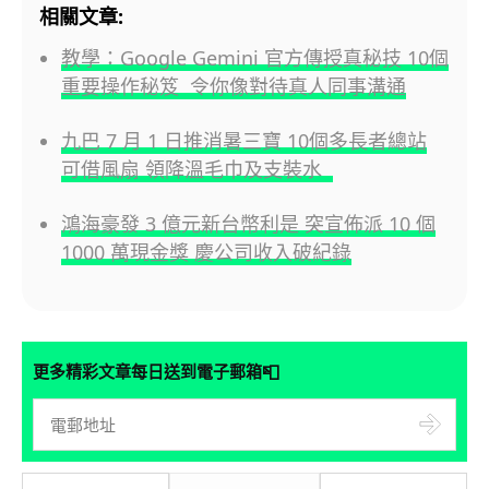
相關文章:
教學：Google Gemini 官方傳授真秘技 10個
重要操作秘笈 令你像對待真人同事溝通
九巴 7 月 1 日推消暑三寶 10個多長者總站
可借風扇 領降溫毛巾及支裝水
鴻海豪發 3 億元新台幣利是 突宣佈派 10 個
1000 萬現金獎 慶公司收入破紀錄
📮
更多精彩文章每日送到電子郵箱