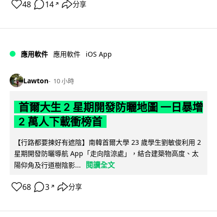
48
14
分享
↗
iOS App
應用軟件
應用軟件
Lawton
10 小時
首爾大生 2 星期開發防曬地圖 一日暴增
2 萬人下載衝榜首
【行路都要揀好有遮陰】南韓首爾大學 23 歲學生劉敏俊利用 2
星期開發防曬導航 App「走向陰涼處」，結合建築物高度、太
閱讀全文
陽仰角及行道樹陰影...
68
3
分享
↗