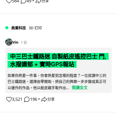
564
49
分享
↗
商業科技
3D 打印
Vin
1 日
中三巴士鐵路迷 自製紙皮遙控巴士 門,
水撥識郁 + 實時GPS報站
如果你熱愛一件事，你會熱愛到怎樣的程度？一位就讀中三的
巴士鐵路迷，選擇由零開始，把自己的興趣一步步變成真正可
閱讀全文
以運作的作品。他以紙皮親手製作出...
3,521
196
分享
↗