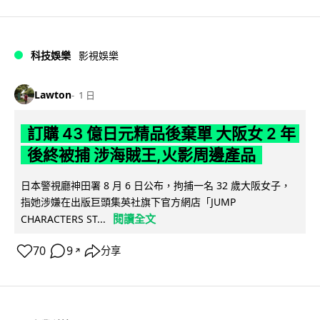
科技娛樂
影視娛樂
Lawton
1 日
訂購 43 億日元精品後棄單 大阪女 2 年
後終被捕 涉海賊王,火影周邊產品
日本警視廳神田署 8 月 6 日公布，拘捕一名 32 歲大阪女子，
指她涉嫌在出版巨頭集英社旗下官方網店「JUMP
閱讀全文
CHARACTERS ST...
70
9
分享
↗