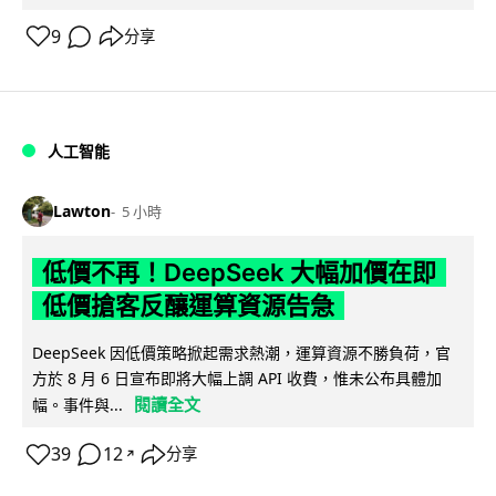
9
分享
人工智能
Lawton
5 小時
低價不再！DeepSeek 大幅加價在即
低價搶客反釀運算資源告急
DeepSeek 因低價策略掀起需求熱潮，運算資源不勝負荷，官
方於 8 月 6 日宣布即將大幅上調 API 收費，惟未公布具體加
閱讀全文
幅。事件與...
39
12
分享
↗