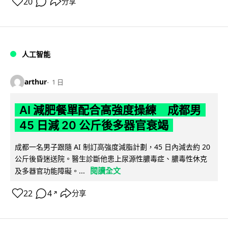
20
分享
人工智能
arthur
1 日
AI 減肥餐單配合高強度操練 成都男
45 日減 20 公斤後多器官衰竭
成都一名男子跟隨 AI 制訂高強度減脂計劃，45 日內減去約 20
公斤後昏迷送院。醫生診斷他患上尿源性膿毒症、膿毒性休克
閱讀全文
及多器官功能障礙。...
22
4
分享
↗