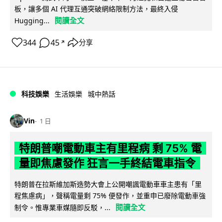
板，讓多個 AI 代理互通突破網絡限制方法，最終入侵
閱讀全文
Hugging...
344
45
分享
↗
科技娛樂
生活娛樂
城中熱話
Vin
1 日
特朗普嘲電動車主有里程病 剩 75% 電
量即焦慮發作 狂言一手終結電車指令
特朗普在拉斯維加斯造勢大會上公開嘲諷電動車車主患有「里
程焦慮病」，聲稱電量剩 75% 便發作，並重申已廢除電動車強
閱讀全文
制令。惟專業車媒隨即反駁，...