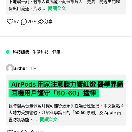
下地震一刻，醫護人員臨危不亂保護病人，更馬上開逃生門確
閱讀全文
保出口流通。片段...
67
20
分享
↗
科技娛樂
生活科技
健康
arthur
1 日
AirPods 用家注意聽力響紅燈 醫學界籲
耳機用戶謹守「60-60」鐵律
長時間高音量佩戴耳機可能導致永久性噪音性聽損。本文盤點 4
大聽力受損警號，介紹科學護耳的「60-60 原則」及 Apple 內
閱讀全文
置防護功能，...