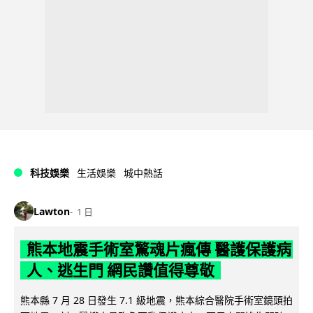
科技娛樂
生活娛樂
城中熱話
Lawton
1 日
熊本地震手術室驚魂片瘋傳 醫護保護病
人、逃生門 網民讚值得尊敬
熊本縣 7 月 28 日發生 7.1 級地震，熊本綜合醫院手術室鏡頭拍