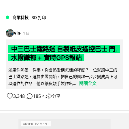
商業科技
3D 打印
Vin
1 日
中三巴士鐵路迷 自製紙皮遙控巴士 門,
水撥識郁 + 實時GPS報站
如果你熱愛一件事，你會熱愛到怎樣的程度？一位就讀中三的
巴士鐵路迷，選擇由零開始，把自己的興趣一步步變成真正可
閱讀全文
以運作的作品。他以紙皮親手製作出...
3,348
185
分享
↗
ADVERTISEMENT