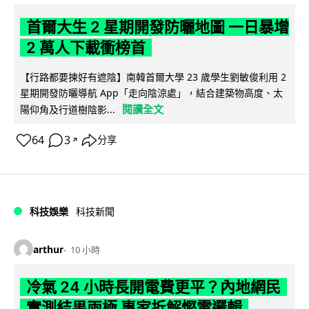
首爾大生 2 星期開發防曬地圖 一日暴增
2 萬人下載衝榜首
【行路都要揀好有遮陰】南韓首爾大學 23 歲學生劉敏俊利用 2
星期開發防曬導航 App「走向陰涼處」，結合建築物高度、太
閱讀全文
陽仰角及行道樹陰影...
64
3
分享
↗
科技娛樂
科技新聞
arthur
10 小時
冷氣 24 小時長開電費更平？內地網民
實測結果兩極 專家拆解慳電邏輯