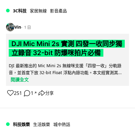
3C科技
家居無線
影音產品
Vin
1 日
DJI Mic Mini 2s 實測 四發一收同步獨
立錄音 32-bit 防爆咪拍片必備
DJI 最新推出的 Mic Mini 2s 無線咪支援「四發一收」分軌錄
音，並首度下放 32-bit Float 浮點內錄功能。本文經實測其...
閱讀全文
251
1
分享
↗
科技娛樂
生活娛樂
城中熱話