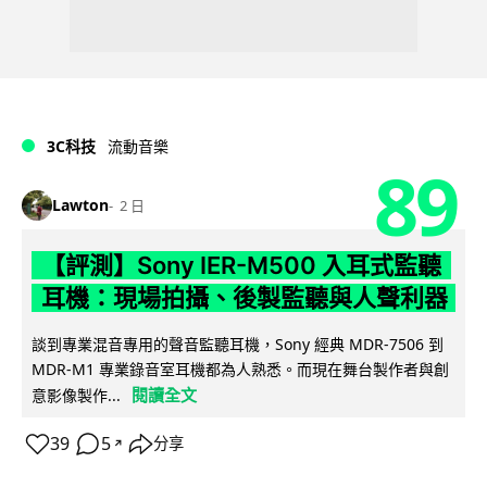
3C科技
流動音樂
89
Lawton
2 日
【評測】Sony IER-M500 入耳式監聽
耳機：現場拍攝、後製監聽與人聲利器
談到專業混音專用的聲音監聽耳機，Sony 經典 MDR-7506 到
MDR-M1 專業錄音室耳機都為人熟悉。而現在舞台製作者與創
閱讀全文
意影像製作...
39
5
分享
↗