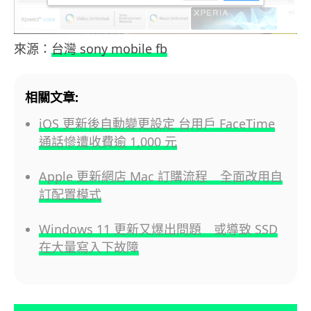
來源：
台灣 sony mobile fb
相關文章:
iOS 更新後自動變更設定 台用戶 FaceTime
通話慘遭收費逾 1,000 元
Apple 更新網店 Mac 訂購流程 全面改用自
訂配置模式
Windows 11 更新又爆出問題 或導致 SSD
在大量寫入下故障