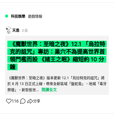
科技娛樂
遊戲情報
天恩
2 日
《魔獸世界：至暗之夜》12.1 「烏拉特
克的詛咒」專訪：巢穴不為提高世界首
領門檻而設 《諸王之眠》縮短約 10 分
鐘
《魔獸世界：至暗之夜》版本更新 12.1「烏拉特克的詛咒」將
於 8 月 13 日正式上線，帶來全新區域「盤蛇島」、地城「毒牙
閱讀全文
祭壇」、新型態世...
116
分享