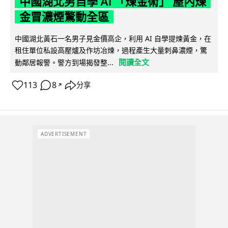
中國湖北男自學 AI 「煉金術」 屋內煉
金冒濃煙驚動全區
中國湖北黃石一名男子見金價高企，利用 AI 自學提煉黃金，在
租住單位私設高壓爐及作坊冶煉，過程產生大量刺鼻濃煙，驚
閱讀全文
動鄰居報警。警方到場揭發整...
113
8
分享
↗
ADVERTISEMENT