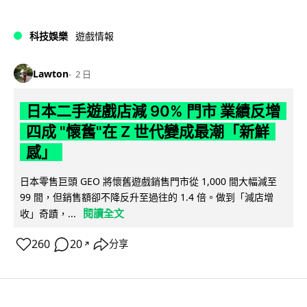
科技娛樂
遊戲情報
Lawton
2 日
日本二手遊戲店減 90% 門市 業績反增
四成 "懷舊"在 Z 世代變成最潮「新鮮
感」
日本零售巨頭 GEO 將懷舊遊戲銷售門市從 1,000 間大幅減至
99 間，但銷售額卻不降反升至過往的 1.4 倍。做到「減店增
閱讀全文
收」奇蹟，...
260
20
分享
↗