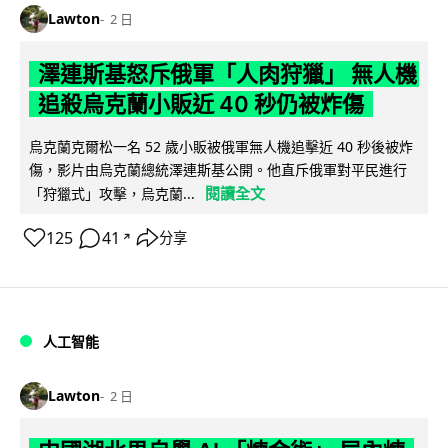
Lawton
2 日
澤連斯基怒斥俄軍「人肉狩獵」 無人機
追殺烏克蘭小販近 40 秒仍被炸傷
烏克蘭克爾松一名 52 歲小販被俄軍無人機追擊近 40 秒後被炸
傷，影片由烏克蘭總統澤連斯基公開。他直斥俄軍對平民進行
閱讀全文
「狩獵式」攻擊，烏克蘭...
125
41
分享
↗
人工智能
Lawton
2 日