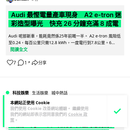
Audi 最慳電量產車現身 A2 e-tron 迷
彩造型曝光 快充 26 分鐘充滿 8 成電
Audi 呢部新車，能耗竟然係25年前嘅一半。 A2 e-tron 風阻低
至0.24，每百公里只需12.8 kWh，一度電行到7.8公里。6...
閱讀全文
7
1
分享
↗
科技娛樂
生活娛樂
城中熱話
本網站正使用 Cookie
我們使用 Cookie 改善網站體驗。 繼續使用
Vin
2 日
我們的網站即表示您同意我們的
Cookie 政
策
。
法國 8 月 11 日出新例 未經同意嚴禁