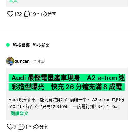
全文
122
19
分享
↗
科技娛樂
科技新聞
duncan
21 小時
Audi 最慳電量產車現身 A2 e-tron 迷
彩造型曝光 快充 26 分鐘充滿 8 成電
Audi 呢部新車，能耗竟然係25年前嘅一半。 A2 e-tron 風阻低
至0.24，每百公里只需12.8 kWh，一度電行到7.8公里。6...
閱讀全文
7
1
分享
↗