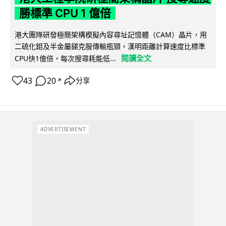
勝標準 CPU 1 億倍
港大團隊研發極簡架構模擬內容尋址記憶體（CAM）晶片，用
二硫化鉬及半金屬銻克服傳輸瓶頸，漢明距離計算速度比標準
閱讀全文
CPU快1億倍，每次搜尋耗能低...
43
20
分享
↗
ADVERTISEMENT