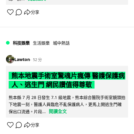
分享
科技娛樂
生活娛樂
城中熱話
Lawton
52 分
熊本地震手術室驚魂片瘋傳 醫護保護病
人、逃生門 網民讚值得尊敬
熊本縣 7 月 28 日發生 7.1 級地震，熊本綜合醫院手術室鏡頭拍
下地震一刻，醫護人員臨危不亂保護病人，更馬上開逃生門確
閱讀全文
保出口流通。片段...
分享