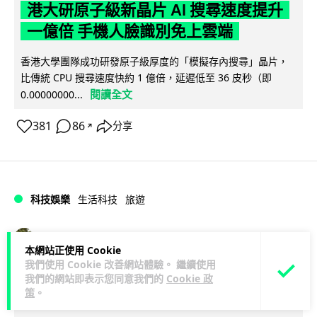
港大研原子級新晶片 AI 搜尋速度提升
一億倍 手機人臉識別免上雲端
香港大學團隊成功研發原子級厚度的「模擬存內搜尋」晶片，
比傳統 CPU 搜尋速度快約 1 億倍，延遲低至 36 皮秒（即
閱讀全文
0.00000000...
381
86
分享
↗
科技娛樂
生活科技
旅遊
Lawton
1 日
本網站正使用 Cookie
我們使用 Cookie 改善網站體驗。 繼續使用
中國大陸航線燃油附加費今日再降 連續
我們的網站即表示您同意我們的
Cookie 政
策
。
3 個月下調