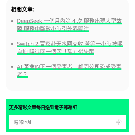
相關文章:
DeepSeek 一個月內第 4 次 服務出現大型故
障 服務中斷數小時引外界關注
Switch 2 買家赴天水圍交收 苦等一小時被呃
自拍 騙徒回一個字「靚」後失蹤
AI 革命的下一個受害者 顧問公司恐成受害
者？
📮
更多精彩文章每日送到電子郵箱