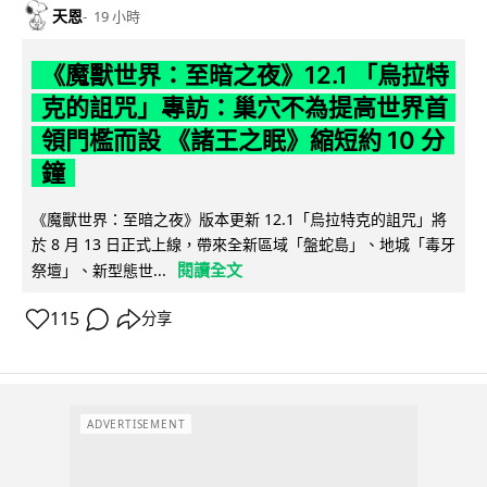
天恩
19 小時
《魔獸世界：至暗之夜》12.1 「烏拉特
克的詛咒」專訪：巢穴不為提高世界首
領門檻而設 《諸王之眠》縮短約 10 分
鐘
《魔獸世界：至暗之夜》版本更新 12.1「烏拉特克的詛咒」將
於 8 月 13 日正式上線，帶來全新區域「盤蛇島」、地城「毒牙
閱讀全文
祭壇」、新型態世...
115
分享
ADVERTISEMENT