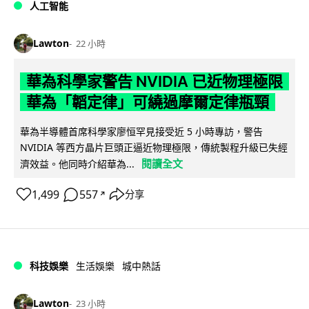
人工智能
Lawton
22 小時
華為科學家警告 NVIDIA 已近物理極限
華為「韜定律」可繞過摩爾定律瓶頸
華為半導體首席科學家廖恒罕見接受近 5 小時專訪，警告
NVIDIA 等西方晶片巨頭正逼近物理極限，傳統製程升級已失經
閱讀全文
濟效益。他同時介紹華為...
1,499
557
分享
↗
科技娛樂
生活娛樂
城中熱話
Lawton
23 小時