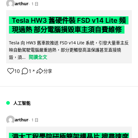
arthur
1 日
Tesla HW3 舊硬件裝 FSD v14 Lite 頻
現過熱 部分電腦損毀車主須自費維修
Tesla 向 HW3 舊車款推送 FSD v14 Lite 系統，引發大量車主反
映自動駕駛電腦嚴重過熱，部分更觸發高溫保護甚至直接燒
閱讀全文
毀，須...
10
1
分享
↗
人工智能
arthur
1 日
港大工程學院研極簡架構晶片 搜尋速度