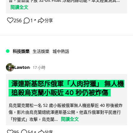
音，並首度下放 32-bit Float 浮點內錄功能。本文經實測其...
閱讀全文
256
1
分享
↗
科技娛樂
生活娛樂
城中熱話
Lawton
17 小時
澤連斯基怒斥俄軍「人肉狩獵」 無人機
追殺烏克蘭小販近 40 秒仍被炸傷
烏克蘭克爾松一名 52 歲小販被俄軍無人機追擊近 40 秒後被炸
傷，影片由烏克蘭總統澤連斯基公開。他直斥俄軍對平民進行
閱讀全文
「狩獵式」攻擊，烏克蘭...
95
54
分享
↗