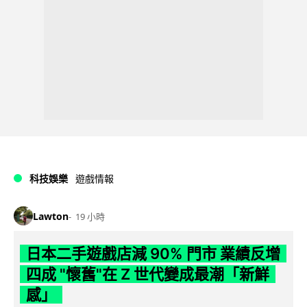
科技娛樂
遊戲情報
Lawton
19 小時
日本二手遊戲店減 90% 門市 業績反增
四成 "懷舊"在 Z 世代變成最潮「新鮮
感」