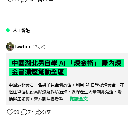
人工智能
Lawton
17 小時
中國湖北男自學 AI 「煉金術」 屋內煉
金冒濃煙驚動全區
中國湖北黃石一名男子見金價高企，利用 AI 自學提煉黃金，在
租住單位私設高壓爐及作坊冶煉，過程產生大量刺鼻濃煙，驚
閱讀全文
動鄰居報警。警方到場揭發整...
99
7
分享
↗