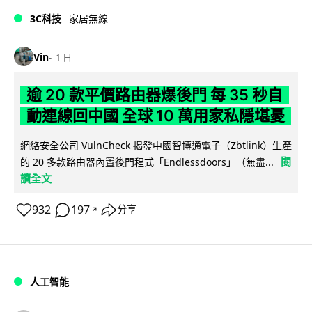
3C科技
家居無線
Vin
1 日
逾 20 款平價路由器爆後門 每 35 秒自
動連線回中國 全球 10 萬用家私隱堪憂
網絡安全公司 VulnCheck 揭發中國智博通電子（Zbtlink）生產
閱
的 20 多款路由器內置後門程式「Endlessdoors」（無盡...
讀全文
932
197
分享
↗
人工智能