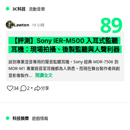
3C科技
流動音樂
89
Lawton
19 小時
【評測】Sony IER-M500 入耳式監聽
耳機：現場拍攝、後製監聽與人聲利器
談到專業混音專用的聲音監聽耳機，Sony 經典 MDR-7506 到
MDR-M1 專業錄音室耳機都為人熟悉。而現在舞台製作者與創
閱讀全文
意影像製作...
34
2
分享
↗
科技娛樂
遊戲情報