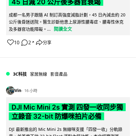
45 日減 20 公斤後多器官衰竭
成都一名男子跟隨 AI 制訂高強度減脂計劃，45 日內減去約 20
公斤後昏迷送院。醫生診斷他患上尿源性膿毒症、膿毒性休克
閱讀全文
及多器官功能障礙。...
10
2
分享
↗
3C科技
家居無線
影音產品
Vin
16 小時
DJI Mic Mini 2s 實測 四發一收同步獨
立錄音 32-bit 防爆咪拍片必備
DJI 最新推出的 Mic Mini 2s 無線咪支援「四發一收」分軌錄