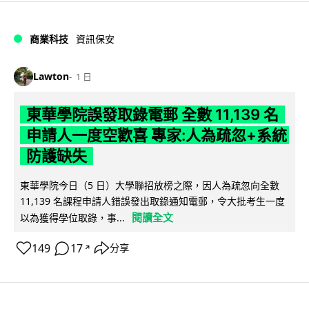
商業科技
資訊保安
Lawton
1 日
東華學院誤發取錄電郵 全數 11,139 名
申請人一度空歡喜 專家:人為疏忽+系統
防護缺失
東華學院今日（5 日）大學聯招放榜之際，因人為疏忽向全數
11,139 名課程申請人錯誤發出取錄通知電郵，令大批考生一度
閱讀全文
以為獲得學位取錄，事...
149
17
分享
↗