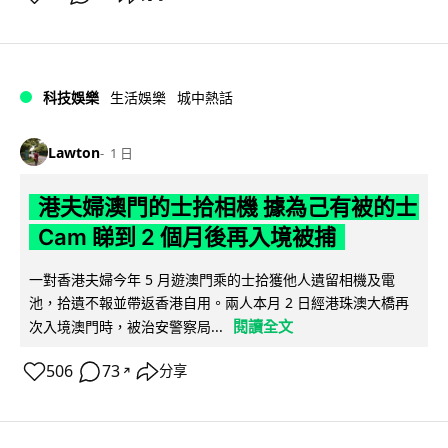
科技娛樂
生活娛樂
城中熱話
Lawton
1 日
港夫婦澳門的士拾相機 據為己有被的士
Cam 睇到 2 個月後再入境被捕
一對香港夫婦今年 5 月遊澳門乘的士拾獲他人遺留相機及電
池，拾遺不報並帶返香港自用。兩人本月 2 日經港珠澳大橋再
閱讀全文
次入境澳門時，被治安警察局...
506
73
分享
↗