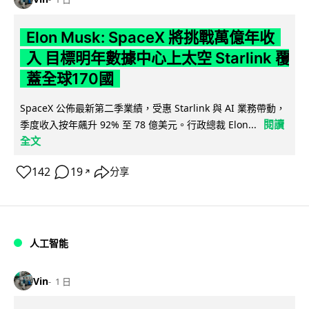
Elon Musk: SpaceX 將挑戰萬億年收
入 目標明年數據中心上太空 Starlink 覆
蓋全球170國
SpaceX 公佈最新第二季業績，受惠 Starlink 與 AI 業務帶動，
閱讀
季度收入按年飆升 92% 至 78 億美元。行政總裁 Elon...
全文
142
19
分享
↗
人工智能
Vin
1 日