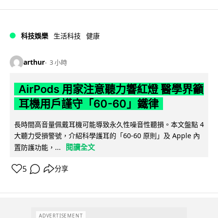
科技娛樂
生活科技
健康
arthur
3 小時
AirPods 用家注意聽力響紅燈 醫學界籲
耳機用戶謹守「60-60」鐵律
長時間高音量佩戴耳機可能導致永久性噪音性聽損。本文盤點 4
大聽力受損警號，介紹科學護耳的「60-60 原則」及 Apple 內
閱讀全文
置防護功能，...
5
分享
ADVERTISEMENT