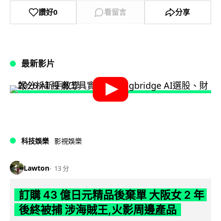
讚好
0
看留言
分享
最新影片
科技娛樂
影視娛樂
Lawton
13 分
訂購 43 億日元精品後棄單 大阪女 2 年
後終被捕 涉海賊王,火影周邊產品