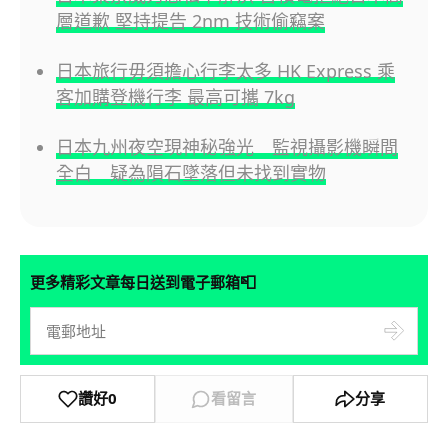
層道歉 堅持提告 2nm 技術偷竊案
日本旅行毋須擔心行李太多 HK Express 乘
客加購登機行李 最高可攜 7kg
日本九州夜空現神秘強光 監視攝影機瞬間
全白 疑為隕石墜落但未找到實物
📮
更多精彩文章每日送到電子郵箱
讚好
0
看留言
分享