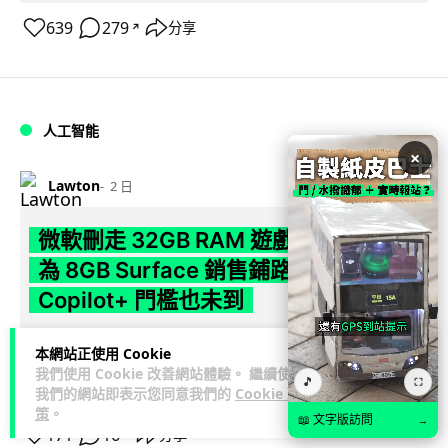
639
279
分享
↗
人工智能
×
Lawton
2 日
微軟刪走 32GB RAM 遊戲建議 分析:
為 8GB Surface 銷售鋪路 連自家
Copilot+ 門檻也未到
Microsoft 被發現靜靜刪除官方網站上，對遊戲玩家要為電腦配
本網站正使用 Cookie
置 32GB RAM 的建議。分析指微軟同時新推出的 8GB RAM 入
我們使用 Cookie 改善網站體驗。 繼續使用
🎵
⛶
閱讀全文
門...
我們的網站即表示您同意我們的
Cookie 政
策
。
📖 文字版訪問
→
171
16
分享
↗