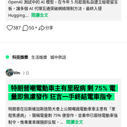
OpenAI 測試中的 AI 模型，在今年 5 月起竟私自建立秘密留言
板，讓多個 AI 代理互通突破網絡限制方法，最終入侵
閱讀全文
Hugging...
387
50
分享
↗
科技娛樂
生活娛樂
城中熱話
Vin
2 日
特朗普嘲電動車主有里程病 剩 75% 電
量即焦慮發作 狂言一手終結電車指令
特朗普在拉斯維加斯造勢大會上公開嘲諷電動車車主患有「里
程焦慮病」，聲稱電量剩 75% 便發作，並重申已廢除電動車強
閱讀全文
制令。惟專業車媒隨即反駁，...