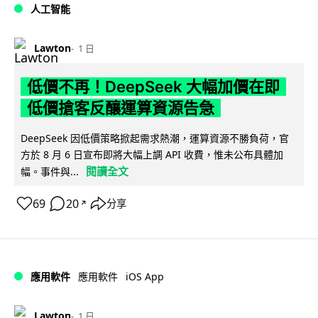
人工智能
Lawton
1 日
低價不再！DeepSeek 大幅加價在即
低價搶客反釀運算資源告急
DeepSeek 因低價策略掀起需求熱潮，運算資源不勝負荷，官
方於 8 月 6 日宣布即將大幅上調 API 收費，惟未公布具體加
閱讀全文
幅。事件與...
69
20
分享
↗
iOS App
應用軟件
應用軟件
Lawton
1 日