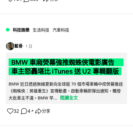
科技娛樂
生活科技
汽車科技
藍骨
1 日
BMW 車廂熒幕強推蜘蛛俠電影廣告
車主怒轟堪比 iTunes 送 U2 專輯翻版
BMW 近日透過無線更新向全球逾 70 個市場車輛中控熒幕推送
《蜘蛛俠：英雄重生》宣傳動畫，啟動車輛即彈出通知，觸發
閱讀全文
大批車主不滿。BMW 早...
32
4
分享
↗