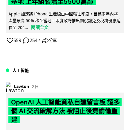
基地 上年組裝增至5500萬部
Apple 加速將 iPhone 生產線由中國轉往印度，目標兩年內將
產量最高 50% 移至當地。印度政府推出關稅豁免及稅務優惠延
閱讀全文
長至 204...
559
254
分享
↗
人工智能
Lawton
2 日
OpenAI 人工智能竟私自建留言板 讓多
個 AI 交流破解方法 被阻止後竟偷偷重
建