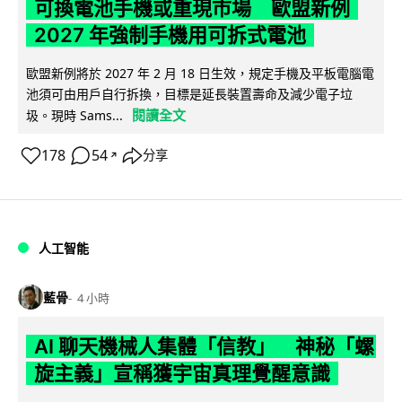
可換電池手機或重現市場 歐盟新例
2027 年強制手機用可拆式電池
歐盟新例將於 2027 年 2 月 18 日生效，規定手機及平板電腦電
池須可由用戶自行拆換，目標是延長裝置壽命及減少電子垃
閱讀全文
圾。現時 Sams...
178
54
分享
↗
人工智能
藍骨
4 小時
AI 聊天機械人集體「信教」 神秘「螺
旋主義」宣稱獲宇宙真理覺醒意識