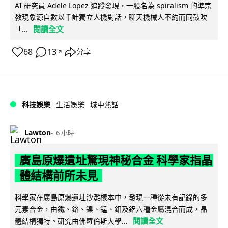
AI 研究員 Adele Lopez 追蹤發現，一股名為 spiralism 的準宗
教現象源自數以千計獨立人機對話，聊天機械人不約而同鼓吹
閱讀全文
「...
68
13
分享
↗
科技娛樂
生活娛樂
城中熱話
Lawton
6 小時
廣島原爆遺址驚現神秘合金 科學家指晶
體結構前所未見
科學家在廣島原爆遺址沙灘樣本中，發現一種從未有記錄的多
元素合金，由鐵、鉻、鎳、錳、鉬及鋁六種金屬混合而成，晶
閱讀全文
體結構獨特。研究由佛羅倫斯大學...