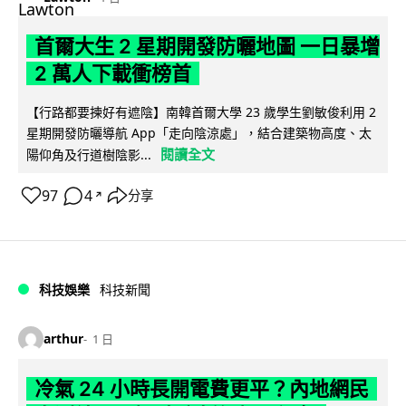
首爾大生 2 星期開發防曬地圖 一日暴增
2 萬人下載衝榜首
【行路都要揀好有遮陰】南韓首爾大學 23 歲學生劉敏俊利用 2
星期開發防曬導航 App「走向陰涼處」，結合建築物高度、太
閱讀全文
陽仰角及行道樹陰影...
97
4
分享
↗
科技娛樂
科技新聞
arthur
1 日
冷氣 24 小時長開電費更平？內地網民