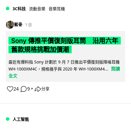
3C科技
流動音樂
音樂耳機
藍骨
1 日
Sony 傳推平價復刻版耳筒 沿用六年
舊款規格挑戰加價潮
最近有爆料指 Sony 計劃於 9 月 7 日推出平價復刻版降噪耳機
閱讀
WH-1000XM4C，規格幾乎與 2020 年 WH-1000XM4...
全文
24
9
分享
↗
人工智能