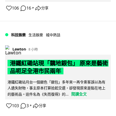
106
16
分享
↗
科技娛樂
生活娛樂
城中熱話
Lawton
8 小時
港鐵紅磡站現「黐地銀包」 原來是藝術
品呃足全港市民兩年
港鐵紅磡站月台一個銀色「銀包」多年來一再令乘客誤以為有
人遺失財物，事主原本打算拾起交還，卻發現原來是黏在地上
閱讀全文
的藝術品。這件名為《失而復得》的...
103
3
分享
↗