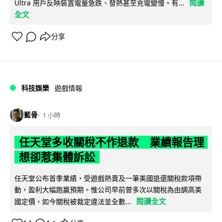
閱讀
Ultra 用戶反映裝置電量急跌、發熱甚至充電變慢。有...
全文
分享
科技娛樂
遊戲情報
藍骨
1 小時
任天堂多收關稅不作退款 業績報告理
想卻惹集體訴訟
任天堂公布首季業績，受遊戲熱賣及一筆美國退還關稅款項帶
動，盈利大幅跑贏預期。惟公司早前曾多次以關稅為由調高美
閱讀全文
國定價，如今關稅被裁定違法並全數...