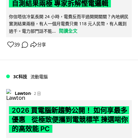
自測結果兩極 專家拆解慳電邏輯
你信唔信冷氣長開 24 小時，電費反而平過開開關關？內地網民
實測結果兩極，有人一個月電費只需 118 元人民幣，有人飆到
閱讀全文
過千。電力部門話不能...
39
分享
3C科技
流動電腦
Lawton
2 日
2026 買電腦新趨勢公開！ 如何享最多
優惠 從極致便攜到電競標竿 揀選啱你
的高效能 PC