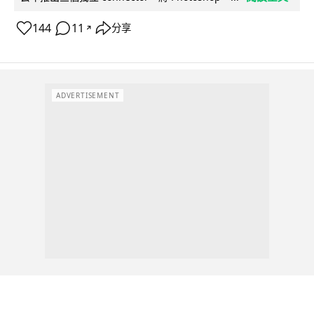
144
11
分享
↗
ADVERTISEMENT