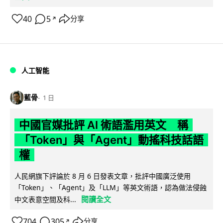
40
5
分享
↗
人工智能
藍骨
1 日
中國官媒批評 AI 術語濫用英文 稱
「Token」與「Agent」動搖科技話語
權
人民網旗下評論於 8 月 6 日發表文章，批評中國廣泛使用
「Token」、「Agent」及「LLM」等英文術語，認為做法侵蝕
閱讀全文
中文表意空間及科...
704
305
分享
↗