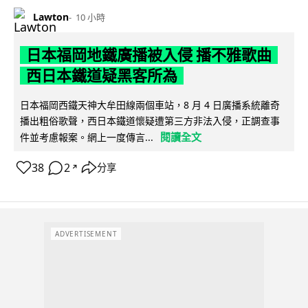
Lawton
10 小時
日本福岡地鐵廣播被入侵 播不雅歌曲
西日本鐵道疑黑客所為
日本福岡西鐵天神大牟田線兩個車站，8 月 4 日廣播系統離奇
播出粗俗歌聲，西日本鐵道懷疑遭第三方非法入侵，正調查事
閱讀全文
件並考慮報案。網上一度傳言...
38
2
分享
↗
ADVERTISEMENT