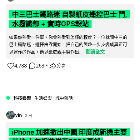
中三巴士鐵路迷 自製紙皮遙控巴士 門,
水撥識郁 + 實時GPS報站
如果你熱愛一件事，你會熱愛到怎樣的程度？一位就讀中三的
巴士鐵路迷，選擇由零開始，把自己的興趣一步步變成真正可
閱讀全文
以運作的作品。他以紙皮親手製作出...
4,788
263
分享
↗
科技娛樂
生活娛樂
城中熱話
Vin
2 日
iPhone 加速撤出中國 印度成新機主要