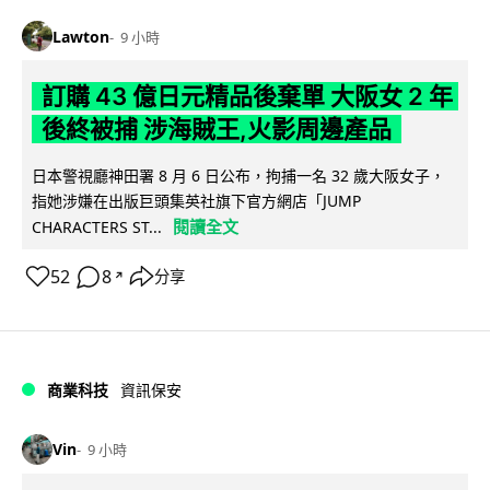
Lawton
9 小時
訂購 43 億日元精品後棄單 大阪女 2 年
後終被捕 涉海賊王,火影周邊產品
日本警視廳神田署 8 月 6 日公布，拘捕一名 32 歲大阪女子，
指她涉嫌在出版巨頭集英社旗下官方網店「JUMP
閱讀全文
CHARACTERS ST...
52
8
分享
↗
商業科技
資訊保安
Vin
9 小時