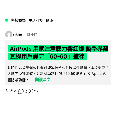
科技娛樂
生活科技
健康
arthur
13 小時
AirPods 用家注意聽力響紅燈 醫學界籲
耳機用戶謹守「60-60」鐵律
長時間高音量佩戴耳機可能導致永久性噪音性聽損。本文盤點 4
大聽力受損警號，介紹科學護耳的「60-60 原則」及 Apple 內
閱讀全文
置防護功能，...
14
分享