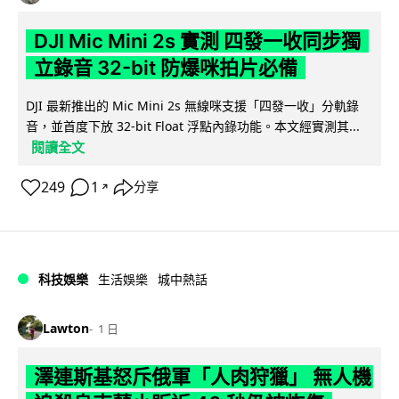
DJI Mic Mini 2s 實測 四發一收同步獨
立錄音 32-bit 防爆咪拍片必備
DJI 最新推出的 Mic Mini 2s 無線咪支援「四發一收」分軌錄
音，並首度下放 32-bit Float 浮點內錄功能。本文經實測其...
閱讀全文
249
1
分享
↗
科技娛樂
生活娛樂
城中熱話
Lawton
1 日
澤連斯基怒斥俄軍「人肉狩獵」 無人機