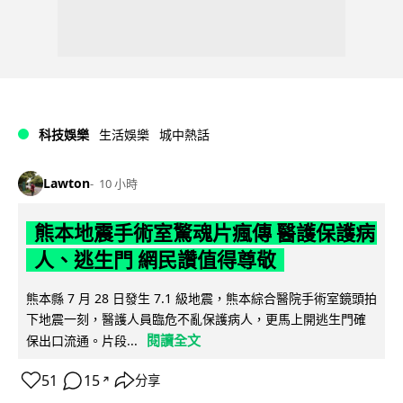
科技娛樂
生活娛樂
城中熱話
Lawton
10 小時
熊本地震手術室驚魂片瘋傳 醫護保護病
人、逃生門 網民讚值得尊敬
熊本縣 7 月 28 日發生 7.1 級地震，熊本綜合醫院手術室鏡頭拍
下地震一刻，醫護人員臨危不亂保護病人，更馬上開逃生門確
閱讀全文
保出口流通。片段...
51
15
分享
↗