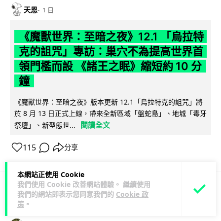
天恩
1 日
《魔獸世界：至暗之夜》12.1 「烏拉特
克的詛咒」專訪：巢穴不為提高世界首
領門檻而設 《諸王之眠》縮短約 10 分
鐘
《魔獸世界：至暗之夜》版本更新 12.1「烏拉特克的詛咒」將
於 8 月 13 日正式上線，帶來全新區域「盤蛇島」、地城「毒牙
閱讀全文
祭壇」、新型態世...
115
分享
本網站正使用 Cookie
我們使用 Cookie 改善網站體驗。 繼續使用
我們的網站即表示您同意我們的
Cookie 政
科技娛樂
遊戲情報
策
。