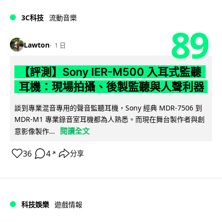
3C科技
流動音樂
89
Lawton
1 日
【評測】Sony IER-M500 入耳式監聽
耳機：現場拍攝、後製監聽與人聲利器
談到專業混音專用的聲音監聽耳機，Sony 經典 MDR-7506 到
MDR-M1 專業錄音室耳機都為人熟悉。而現在舞台製作者與創
閱讀全文
意影像製作...
36
4
分享
↗
科技娛樂
遊戲情報