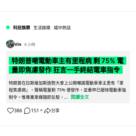
科技娛樂
生活娛樂
城中熱話
Vin
8 小時
特朗普嘲電動車主有里程病 剩 75% 電
量即焦慮發作 狂言一手終結電車指令
特朗普在拉斯維加斯造勢大會上公開嘲諷電動車車主患有「里
程焦慮病」，聲稱電量剩 75% 便發作，並重申已廢除電動車強
閱讀全文
制令。惟專業車媒隨即反駁，...
386
151
分享
↗