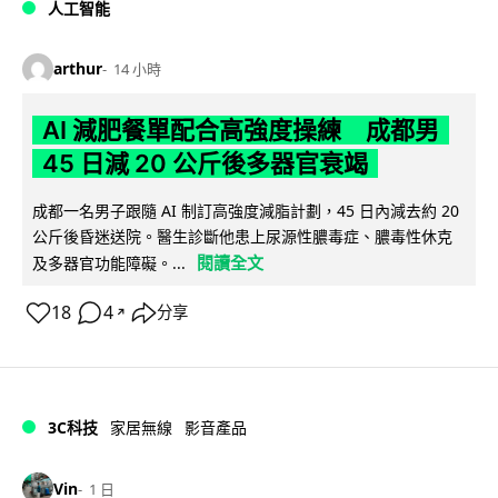
人工智能
arthur
14 小時
AI 減肥餐單配合高強度操練 成都男
45 日減 20 公斤後多器官衰竭
成都一名男子跟隨 AI 制訂高強度減脂計劃，45 日內減去約 20
公斤後昏迷送院。醫生診斷他患上尿源性膿毒症、膿毒性休克
閱讀全文
及多器官功能障礙。...
18
4
分享
↗
3C科技
家居無線
影音產品
Vin
1 日