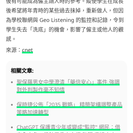
後有可能成為僱主請人時的參考。縱使學生在成長
後希望將年青時的某些過去抹掉，重新做人，但因
為學校聯網與 Geo Listening 的監控和記錄，令到
學生失去「洗底」的機會，影響了僱主或他人的觀
感。
來源：
cnet
相關文章:
聖保羅男女中學澄清「藥倍安心」事件 強調
對外判製作毫不知情
保時捷公佈「2035 戰略」 精簡架構調整產品
策略加速轉型
ChatGPT 保護青少年或變成"監控" 網民：借