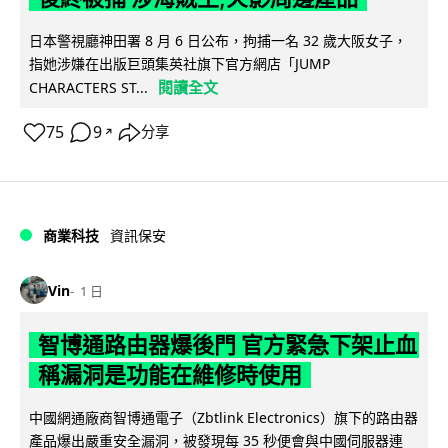
日本警視廳神田署 8 月 6 日公布，拘捕一名 32 歲大阪女子，
指她涉嫌在出版巨頭集英社旗下官方網店「JUMP
閱讀全文
CHARACTERS ST...
75
9
分享
↗
商業科技
資訊保安
Vin
1 日
智博通路由器爆後門 官方緊急下架止血
稱漏洞是功能在維修時使用
中國網通廠商智博通電子（Zbtlink Electronics）旗下的路由器
產品爆出嚴重安全漏洞，被發現每 35 秒便會與中國伺服器連