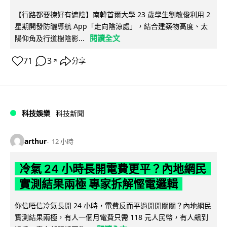
【行路都要揀好有遮陰】南韓首爾大學 23 歲學生劉敏俊利用 2
星期開發防曬導航 App「走向陰涼處」，結合建築物高度、太
閱讀全文
陽仰角及行道樹陰影...
71
3
分享
↗
科技娛樂
科技新聞
arthur
12 小時
冷氣 24 小時長開電費更平？內地網民
實測結果兩極 專家拆解慳電邏輯
你信唔信冷氣長開 24 小時，電費反而平過開開關關？內地網民
實測結果兩極，有人一個月電費只需 118 元人民幣，有人飆到