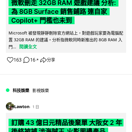
微軟刪走 32GB RAM 遊戲建議 分析:
為 8GB Surface 銷售鋪路 連自家
Copilot+ 門檻也未到
Microsoft 被發現靜靜刪除官方網站上，對遊戲玩家要為電腦配
置 32GB RAM 的建議。分析指微軟同時新推出的 8GB RAM 入
閱讀全文
門...
163
16
分享
↗
科技娛樂
影視娛樂
Lawton
1 日
訂購 43 億日元精品後棄單 大阪女 2 年
後終被捕 涉海賊王,火影周邊產品