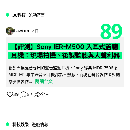
3C科技
流動音樂
89
Lawton
2 日
【評測】Sony IER-M500 入耳式監聽
耳機：現場拍攝、後製監聽與人聲利器
談到專業混音專用的聲音監聽耳機，Sony 經典 MDR-7506 到
MDR-M1 專業錄音室耳機都為人熟悉。而現在舞台製作者與創
閱讀全文
意影像製作...
39
5
分享
↗
科技娛樂
遊戲情報