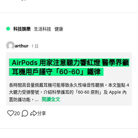
科技娛樂
生活科技
健康
arthur
1 日
AirPods 用家注意聽力響紅燈 醫學界籲
耳機用戶謹守「60-60」鐵律
長時間高音量佩戴耳機可能導致永久性噪音性聽損。本文盤點 4
大聽力受損警號，介紹科學護耳的「60-60 原則」及 Apple 內
閱讀全文
置防護功能，...
20
分享