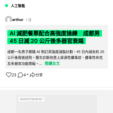
人工智能
arthur
1 日
AI 減肥餐單配合高強度操練 成都男
45 日減 20 公斤後多器官衰竭
成都一名男子跟隨 AI 制訂高強度減脂計劃，45 日內減去約 20
公斤後昏迷送院。醫生診斷他患上尿源性膿毒症、膿毒性休克
閱讀全文
及多器官功能障礙。...
23
4
分享
↗
ADVERTISEMENT