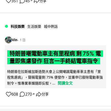
351
45
分享
↗
科技娛樂
生活娛樂
城中熱話
Vin
1 日
特朗普嘲電動車主有里程病 剩 75% 電
量即焦慮發作 狂言一手終結電車指令
特朗普在拉斯維加斯造勢大會上公開嘲諷電動車車主患有「里
程焦慮病」，聲稱電量剩 75% 便發作，並重申已廢除電動車強
閱讀全文
制令。惟專業車媒隨即反駁，...
608
270
分享
↗