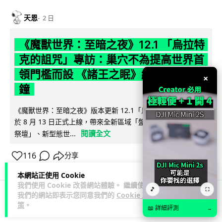
天恩
2 日
《魔獸世界：至暗之夜》12.1 「烏拉特
克的詛咒」專訪：巢穴不為提高世界首
領門檻而設 《諸王之眠》縮短約 10 分
×
鐘
《魔獸世界：至暗之夜》版本更新 12.1「烏拉特克的詛咒」將
於 8 月 13 日正式上線，帶來全新區域「盤蛇島」、地城「毒牙
閱讀全文
祭壇」、新型態世...
116
分享
本網站正使用 Cookie
我們使用 Cookie 改善網站體驗。 繼續使用
🎵
⛶
我們的網站即表示您同意我們的
Cookie 政
策
。
科技娛樂
遊戲情報
📖 詳細評測
→