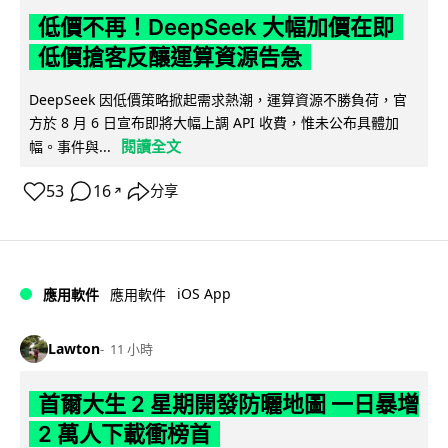
低價不再！DeepSeek 大幅加價在即
低價搶客反釀運算資源告急
DeepSeek 因低價策略掀起需求熱潮，運算資源不勝負荷，官
方於 8 月 6 日宣布即將大幅上調 API 收費，惟未公布具體加
閱讀全文
幅。事件與...
53
16
分享
↗
iOS App
應用軟件
應用軟件
Lawton
11 小時
首爾大生 2 星期開發防曬地圖 一日暴增
2 萬人下載衝榜首