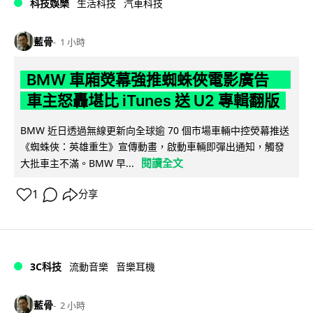
科技娛樂
生活科技
汽車科技
藍骨
1 小時
BMW 車廂熒幕強推蜘蛛俠電影廣告
車主怒轟堪比 iTunes 送 U2 專輯翻版
BMW 近日透過無線更新向全球逾 70 個市場車輛中控熒幕推送
《蜘蛛俠：英雄重生》宣傳動畫，啟動車輛即彈出通知，觸發
閱讀全文
大批車主不滿。BMW 早...
1
分享
3C科技
流動音樂
音樂耳機
藍骨
2 小時