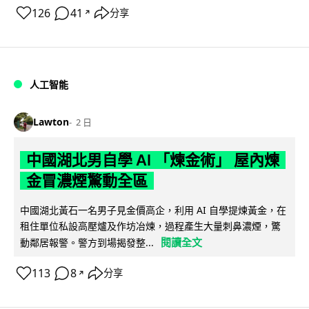
126
41
分享
↗
人工智能
Lawton
2 日
中國湖北男自學 AI 「煉金術」 屋內煉
金冒濃煙驚動全區
中國湖北黃石一名男子見金價高企，利用 AI 自學提煉黃金，在
租住單位私設高壓爐及作坊冶煉，過程產生大量刺鼻濃煙，驚
閱讀全文
動鄰居報警。警方到場揭發整...
113
8
分享
↗