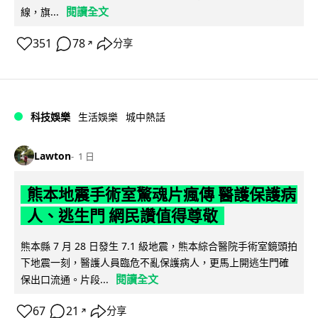
閱讀全文
線，旗...
351
78
分享
↗
科技娛樂
生活娛樂
城中熱話
Lawton
1 日
熊本地震手術室驚魂片瘋傳 醫護保護病
人、逃生門 網民讚值得尊敬
熊本縣 7 月 28 日發生 7.1 級地震，熊本綜合醫院手術室鏡頭拍
下地震一刻，醫護人員臨危不亂保護病人，更馬上開逃生門確
閱讀全文
保出口流通。片段...
67
21
分享
↗