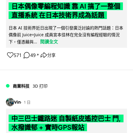
日本偶像零編程知識 靠 AI 搞了一整個
直播系統 在日本技術界成為話題
日本 AI 技術界近日出現了一個引發廣泛討論的熱門話題：日本
偶像前 Juice=Juice 成員宮本佳林在完全沒有編程經驗的情況
閱讀全文
下，僅憑藉與...
571
49
分享
↗
商業科技
3D 打印
Vin
1 日
中三巴士鐵路迷 自製紙皮遙控巴士 門,
水撥識郁 + 實時GPS報站