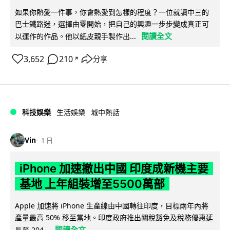
如果你熱愛一件事，你會熱愛到怎樣的程度？一位就讀中三的
巴士鐵路迷，選擇由零開始，把自己的興趣一步步變成真正可
閱讀全文
以運作的作品。他以紙皮親手製作出...
3,652
210
分享
↗
科技娛樂
生活娛樂
城中熱話
Vin
1 日
iPhone 加速撤出中國 印度成新機主要
基地 上年組裝增至5500萬部
Apple 加速將 iPhone 生產線由中國轉往印度，目標兩年內將
產量最高 50% 移至當地。印度政府推出關稅豁免及稅務優惠延
閱讀全文
長至 204...