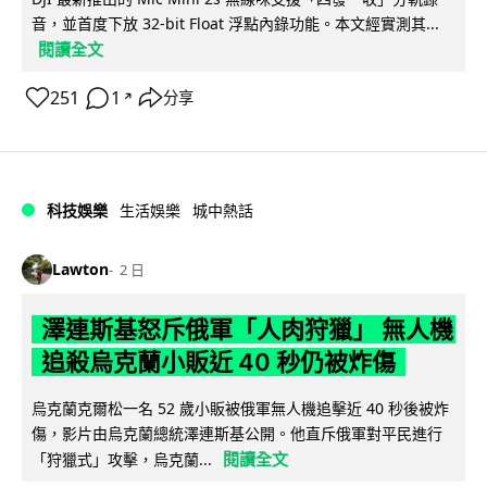
音，並首度下放 32-bit Float 浮點內錄功能。本文經實測其...
閱讀全文
251
1
分享
↗
科技娛樂
生活娛樂
城中熱話
Lawton
2 日
澤連斯基怒斥俄軍「人肉狩獵」 無人機
追殺烏克蘭小販近 40 秒仍被炸傷
烏克蘭克爾松一名 52 歲小販被俄軍無人機追擊近 40 秒後被炸
傷，影片由烏克蘭總統澤連斯基公開。他直斥俄軍對平民進行
閱讀全文
「狩獵式」攻擊，烏克蘭...