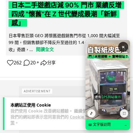
日本二手遊戲店減 90% 門市 業績反增
四成 "懷舊"在 Z 世代變成最潮「新鮮
感」
日本零售巨頭 GEO 將懷舊遊戲銷售門市從 1,000 間大幅減至
99 間，但銷售額卻不降反升至過往的 1.4 倍。做到「減店增
×
閱讀全文
收」奇蹟，...
262
20
分享
↗
ADVERTISEMENT
本網站正使用 Cookie
我們使用 Cookie 改善網站體驗。 繼續使用
🎵
⛶
我們的網站即表示您同意我們的
Cookie 政
策
。
📖 文字版訪問
→