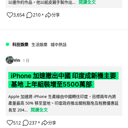
閱讀全文
以運作的作品。他以紙皮親手製作出...
3,654
210
分享
↗
科技娛樂
生活娛樂
城中熱話
Vin
1 日
iPhone 加速撤出中國 印度成新機主要
基地 上年組裝增至5500萬部
Apple 加速將 iPhone 生產線由中國轉往印度，目標兩年內將
產量最高 50% 移至當地。印度政府推出關稅豁免及稅務優惠延
閱讀全文
長至 204...
512
237
分享
↗