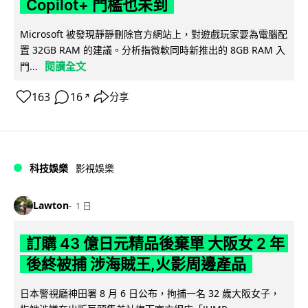
Copilot+ 門檻也未到
Microsoft 被發現靜靜刪除官方網站上，對遊戲玩家要為電腦配
置 32GB RAM 的建議。分析指微軟同時新推出的 8GB RAM 入
閱讀全文
門...
163
16
分享
↗
科技娛樂
影視娛樂
Lawton
1 日
訂購 43 億日元精品後棄單 大阪女 2 年
後終被捕 涉海賊王,火影周邊產品
日本警視廳神田署 8 月 6 日公布，拘捕一名 32 歲大阪女子，