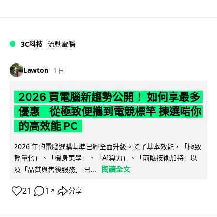
3C科技
流動電腦
Lawton
1 日
2026 買電腦新趨勢公開！ 如何享最多
優惠 從極致便攜到電競標竿 揀選啱你
的高效能 PC
2026 年的電腦選購基準已經全面升級。除了基本效能，「極致
輕量化」、「機身美學」、「AI算力」、「前瞻技術加持」以
閱讀全文
及「品質與售後服務」 已...
21
1
分享
↗