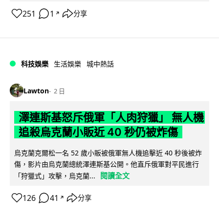
251
1
分享
↗
科技娛樂
生活娛樂
城中熱話
Lawton
2 日
澤連斯基怒斥俄軍「人肉狩獵」 無人機
追殺烏克蘭小販近 40 秒仍被炸傷
烏克蘭克爾松一名 52 歲小販被俄軍無人機追擊近 40 秒後被炸
傷，影片由烏克蘭總統澤連斯基公開。他直斥俄軍對平民進行
閱讀全文
「狩獵式」攻擊，烏克蘭...
126
41
分享
↗