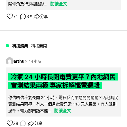
閱讀全文
陽仰角及行道樹陰影...
71
3
分享
↗
科技娛樂
科技新聞
arthur
14 小時
冷氣 24 小時長開電費更平？內地網民
實測結果兩極 專家拆解慳電邏輯
你信唔信冷氣長開 24 小時，電費反而平過開開關關？內地網民
實測結果兩極，有人一個月電費只需 118 元人民幣，有人飆到
閱讀全文
過千。電力部門話不能...
28
分享