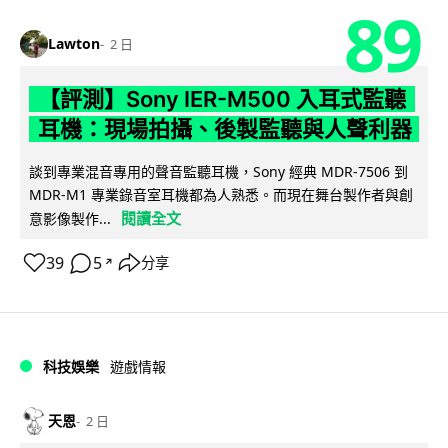
89
Lawton
2 日
【評測】Sony IER-M500 入耳式監聽
耳機：現場拍攝、後製監聽與人聲利器
談到專業混音專用的聲音監聽耳機，Sony 經典 MDR-7506 到
MDR-M1 專業錄音室耳機都為人熟悉。而現在舞台製作者與創
閱讀全文
意影像製作...
39
5
分享
↗
科技娛樂
遊戲情報
天恩
2 日