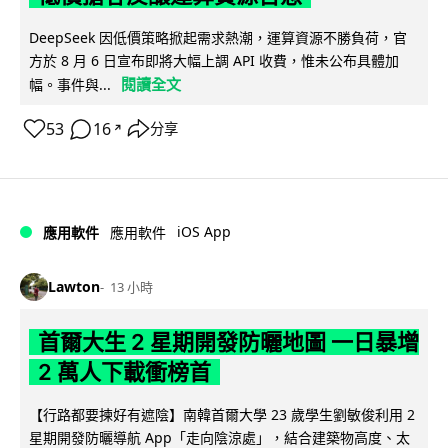
DeepSeek 因低價策略掀起需求熱潮，運算資源不勝負荷，官
方於 8 月 6 日宣布即將大幅上調 API 收費，惟未公布具體加
閱讀全文
幅。事件與...
53
16
分享
↗
iOS App
應用軟件
應用軟件
Lawton
13 小時
首爾大生 2 星期開發防曬地圖 一日暴增
2 萬人下載衝榜首
【行路都要揀好有遮陰】南韓首爾大學 23 歲學生劉敏俊利用 2
星期開發防曬導航 App「走向陰涼處」，結合建築物高度、太