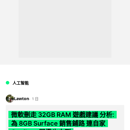
人工智能
Lawton
1 日
微軟刪走 32GB RAM 遊戲建議 分析:
為 8GB Surface 銷售鋪路 連自家