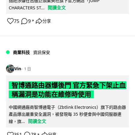
指她涉嫌在出版巨頭集英社旗下官方網店「JUMP
閱讀全文
CHARACTERS ST...
75
9
分享
↗
商業科技
資訊保安
Vin
1 日
智博通路由器爆後門 官方緊急下架止血
稱漏洞是功能在維修時使用
中國網通廠商智博通電子（Zbtlink Electronics）旗下的路由器
產品爆出嚴重安全漏洞，被發現每 35 秒便會與中國伺服器連
閱讀全文
線，旗...
351
78
分享
↗