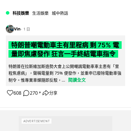
科技娛樂
生活娛樂
城中熱話
Vin
1 日
特朗普嘲電動車主有里程病 剩 75% 電
量即焦慮發作 狂言一手終結電車指令
特朗普在拉斯維加斯造勢大會上公開嘲諷電動車車主患有「里
程焦慮病」，聲稱電量剩 75% 便發作，並重申已廢除電動車強
閱讀全文
制令。惟專業車媒隨即反駁，...
608
270
分享
↗
ADVERTISEMENT