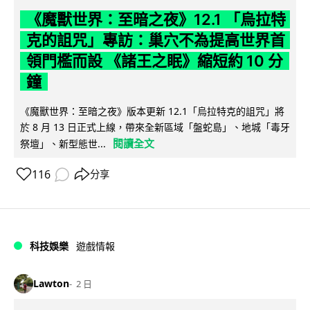
《魔獸世界：至暗之夜》12.1 「烏拉特
克的詛咒」專訪：巢穴不為提高世界首
領門檻而設 《諸王之眠》縮短約 10 分
鐘
《魔獸世界：至暗之夜》版本更新 12.1「烏拉特克的詛咒」將
於 8 月 13 日正式上線，帶來全新區域「盤蛇島」、地城「毒牙
閱讀全文
祭壇」、新型態世...
116
分享
科技娛樂
遊戲情報
Lawton
2 日