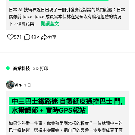
日本 AI 技術界近日出現了一個引發廣泛討論的熱門話題：日本
偶像前 Juice=Juice 成員宮本佳林在完全沒有編程經驗的情況
閱讀全文
下，僅憑藉與...
571
49
分享
↗
商業科技
3D 打印
Vin
1 日
中三巴士鐵路迷 自製紙皮遙控巴士 門,
水撥識郁 + 實時GPS報站
如果你熱愛一件事，你會熱愛到怎樣的程度？一位就讀中三的
巴士鐵路迷，選擇由零開始，把自己的興趣一步步變成真正可