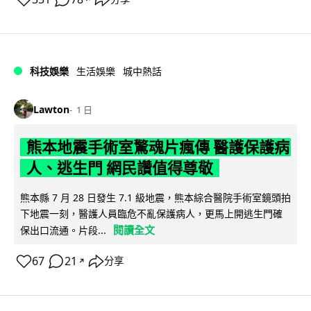
科技娛樂
生活娛樂
城中熱話
Lawton
1 日
熊本地震手術室驚魂片瘋傳 醫護保護病
人、逃生門 網民讚值得尊敬
熊本縣 7 月 28 日發生 7.1 級地震，熊本綜合醫院手術室鏡頭拍
下地震一刻，醫護人員臨危不亂保護病人，更馬上開逃生門確
閱讀全文
保出口流通。片段...
67
21
分享
↗