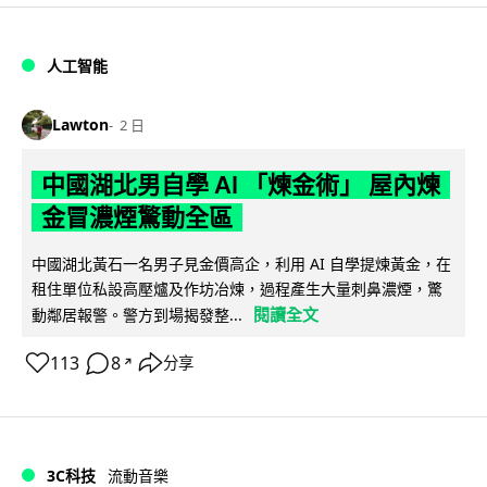
人工智能
Lawton
2 日
中國湖北男自學 AI 「煉金術」 屋內煉
金冒濃煙驚動全區
中國湖北黃石一名男子見金價高企，利用 AI 自學提煉黃金，在
租住單位私設高壓爐及作坊冶煉，過程產生大量刺鼻濃煙，驚
閱讀全文
動鄰居報警。警方到場揭發整...
113
8
分享
↗
3C科技
流動音樂