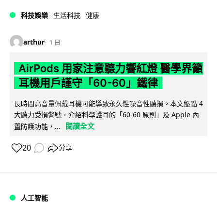
科技娛樂
生活科技
健康
arthur
1 日
AirPods 用家注意聽力響紅燈 醫學界籲
耳機用戶謹守「60-60」鐵律
長時間高音量佩戴耳機可能導致永久性噪音性聽損。本文盤點 4
大聽力受損警號，介紹科學護耳的「60-60 原則」及 Apple 內
閱讀全文
置防護功能，...
20
分享
人工智能