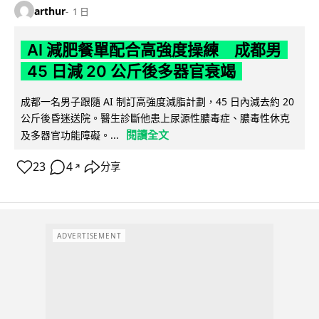
arthur
1 日
AI 減肥餐單配合高強度操練 成都男
45 日減 20 公斤後多器官衰竭
成都一名男子跟隨 AI 制訂高強度減脂計劃，45 日內減去約 20
公斤後昏迷送院。醫生診斷他患上尿源性膿毒症、膿毒性休克
閱讀全文
及多器官功能障礙。...
23
4
分享
↗
ADVERTISEMENT