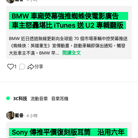
BMW 車廂熒幕強推蜘蛛俠電影廣告
車主怒轟堪比 iTunes 送 U2 專輯翻版
BMW 近日透過無線更新向全球逾 70 個市場車輛中控熒幕推送
《蜘蛛俠：英雄重生》宣傳動畫，啟動車輛即彈出通知，觸發
閱讀全文
大批車主不滿。BMW 早...
1
分享
3C科技
流動音樂
音樂耳機
藍骨
4 小時
Sony 傳推平價復刻版耳筒 沿用六年