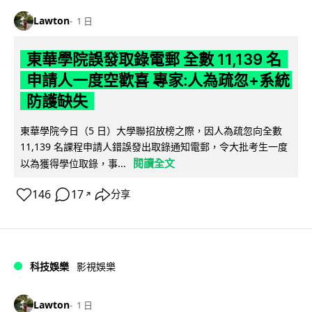
Lawton
1 日
東華學院誤發取錄電郵 全數 11,139 名
申請人一度空歡喜 專家:人為疏忽+系統
防護缺失
東華學院今日（5 日）大學聯招放榜之際，因人為疏忽向全數
11,139 名課程申請人錯誤發出取錄通知電郵，令大批考生一度
閱讀全文
以為獲得學位取錄，事...
146
17
分享
↗
科技娛樂
影視娛樂
Lawton
1 日