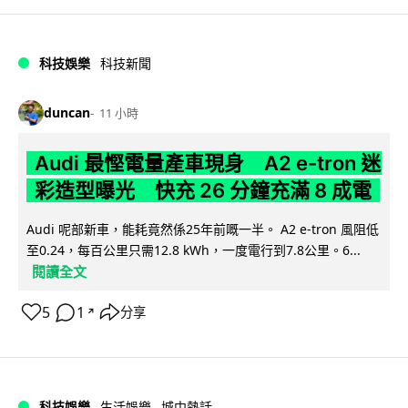
科技娛樂
科技新聞
duncan
11 小時
Audi 最慳電量產車現身 A2 e-tron 迷
彩造型曝光 快充 26 分鐘充滿 8 成電
Audi 呢部新車，能耗竟然係25年前嘅一半。 A2 e-tron 風阻低
至0.24，每百公里只需12.8 kWh，一度電行到7.8公里。6...
閱讀全文
5
1
分享
↗
科技娛樂
生活娛樂
城中熱話