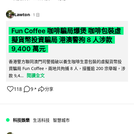
Lawton
1 日
Fun Coffee 咖啡騙局爆煲 咖啡包裝虛
擬貨幣投資騙局 港澳警拘 8 人涉款
9,400 萬元
香港警方聯同澳門司警搗破以養生咖啡生意包裝的虛擬貨幣投
資騙局 Fun Coffee，兩地共拘捕 8 人，接獲逾 200 宗舉報，涉
閱讀全文
款 9,4...
118
9
分享
↗
科技娛樂
生活科技
智慧城市