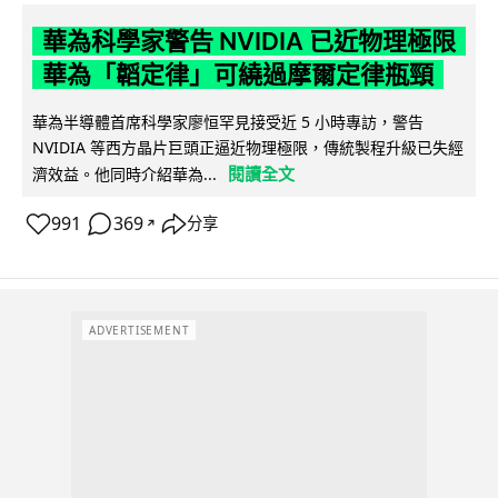
華為科學家警告 NVIDIA 已近物理極限
華為「韜定律」可繞過摩爾定律瓶頸
華為半導體首席科學家廖恒罕見接受近 5 小時專訪，警告
NVIDIA 等西方晶片巨頭正逼近物理極限，傳統製程升級已失經
閱讀全文
濟效益。他同時介紹華為...
991
369
分享
↗
ADVERTISEMENT