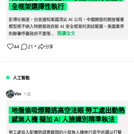
全框架選擇性執行
彭博社報道，白宮通知美國頂尖 AI 公司，中國開發的開放權重
模型將不納入特朗普政府新 AI 安全框架的測試範圍。美國業界
閱讀全文
則聯署呼籲政府不要限...
44
21
分享
↗
人工智能
Vin
1 日
地盤偷吸煙難逃高空法眼 勞工處出動熱
感無人機 擬加 AI 人臉識別精準執法
勞工處投入配備熱感應鏡頭的小型無人機進行高空巡邏以打擊