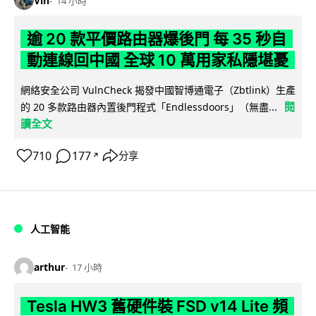
Vin
14 小時
逾 20 款平價路由器爆後門 每 35 秒自
動連線回中國 全球 10 萬用家私隱堪憂
網絡安全公司 VulnCheck 揭發中國智博通電子（Zbtlink）生產
閱
的 20 多款路由器內置後門程式「Endlessdoors」（無盡...
讀全文
710
177
分享
↗
人工智能
arthur
17 小時
Tesla HW3 舊硬件裝 FSD v14 Lite 頻