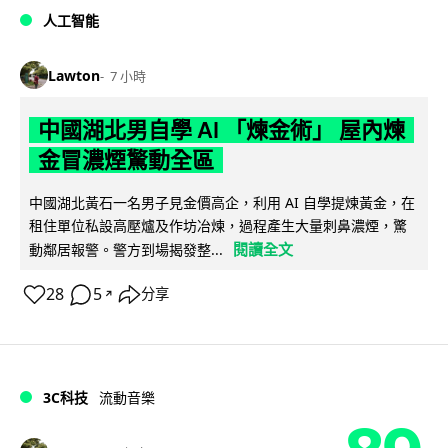
人工智能
Lawton
7 小時
中國湖北男自學 AI 「煉金術」 屋內煉
金冒濃煙驚動全區
中國湖北黃石一名男子見金價高企，利用 AI 自學提煉黃金，在
租住單位私設高壓爐及作坊冶煉，過程產生大量刺鼻濃煙，驚
閱讀全文
動鄰居報警。警方到場揭發整...
28
5
分享
↗
3C科技
流動音樂