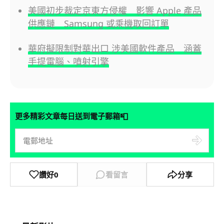
美國初步裁定京東方侵權 影響 Apple 產品
供應鏈 Samsung 或乘機取回訂單
華府擬限制對華出口 涉美國軟件產品 涵蓋
手提電腦、噴射引擎
📮
更多精彩文章每日送到電子郵箱
讚好
0
看留言
分享