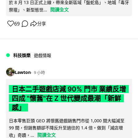
於 8 月 13 日正式上線，帶來全新區域「盤蛇島」、地城「毒牙
閱讀全文
祭壇」、新型態世...
69
分享
科技娛樂
遊戲情報
Lawton
9 小時
日本二手遊戲店減 90% 門市 業績反增
四成 "懷舊"在 Z 世代變成最潮「新鮮
感」
日本零售巨頭 GEO 將懷舊遊戲銷售門市從 1,000 間大幅減至
99 間，但銷售額卻不降反升至過往的 1.4 倍。做到「減店增
閱讀全文
收」奇蹟，...