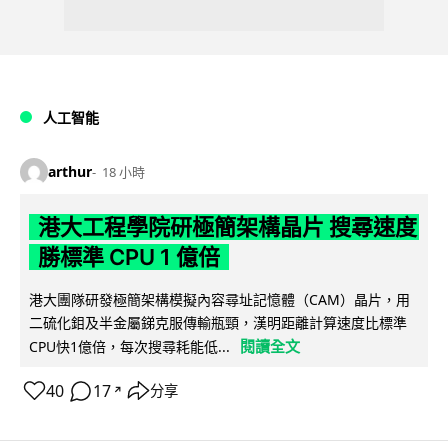
人工智能
arthur
18 小時
港大工程學院研極簡架構晶片 搜尋速度
勝標準 CPU 1 億倍
港大團隊研發極簡架構模擬內容尋址記憶體（CAM）晶片，用
二硫化鉬及半金屬銻克服傳輸瓶頸，漢明距離計算速度比標準
閱讀全文
CPU快1億倍，每次搜尋耗能低...
40
17
分享
↗