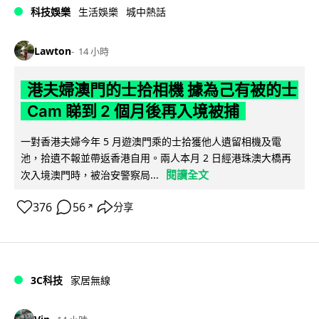
科技娛樂
生活娛樂
城中熱話
Lawton
14 小時
港夫婦澳門的士拾相機 據為己有被的士
Cam 睇到 2 個月後再入境被捕
一對香港夫婦今年 5 月遊澳門乘的士拾獲他人遺留相機及電
池，拾遺不報並帶返香港自用。兩人本月 2 日經港珠澳大橋再
閱讀全文
次入境澳門時，被治安警察局...
376
56
分享
↗
3C科技
家居無線