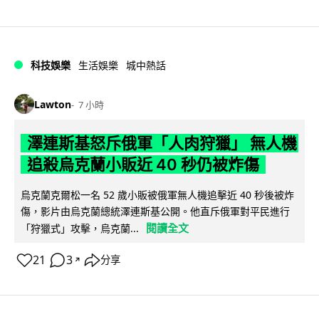
科技娛樂
生活娛樂
城中熱話
Lawton
7 小時
澤連斯基怒斥俄軍「人肉狩獵」 無人機
追殺烏克蘭小販近 40 秒仍被炸傷
烏克蘭克爾松一名 52 歲小販被俄軍無人機追擊近 40 秒後被炸
傷，影片由烏克蘭總統澤連斯基公開。他直斥俄軍對平民進行
閱讀全文
「狩獵式」攻擊，烏克蘭...
21
3
分享
↗