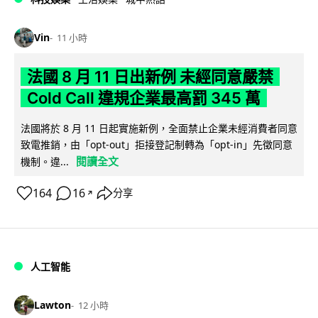
Vin
11 小時
法國 8 月 11 日出新例 未經同意嚴禁
Cold Call 違規企業最高罰 345 萬
法國將於 8 月 11 日起實施新例，全面禁止企業未經消費者同意
致電推銷，由「opt-out」拒接登記制轉為「opt-in」先徵同意
閱讀全文
機制。違...
164
16
分享
↗
人工智能
Lawton
12 小時