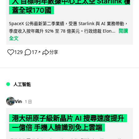
入 目標明年數據中心上太空 Starlink 覆
蓋全球170國
SpaceX 公佈最新第二季業績，受惠 Starlink 與 AI 業務帶動，
閱讀
季度收入按年飆升 92% 至 78 億美元。行政總裁 Elon...
全文
129
17
分享
↗
人工智能
Vin
1 日
港大研原子級新晶片 AI 搜尋速度提升
一億倍 手機人臉識別免上雲端