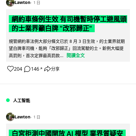
Lawton
1 日
網約車條例生效 有司機暫時停工避風頭
的士業界籲白牌 "改邪歸正"
規管網約車法例大部分條文已於 8 月 3 日生效，的士業界就期
望白牌車司機，能夠「改邪歸正」回流駕駛的士。新例大幅提
閱讀全文
高罰則，首次定罪最高罰款...
204
146
分享
↗
人工智能
Lawton
1 日
白宮拒測中國開放 AI 模型 業界質疑安