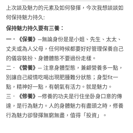
上次談及魅力的元素及如何發揮，今次我想談談如
何保持魅力持久:
保持魅力持久要有三養：
一．《保養》
─
無論身份是是小姐、先生、太太、
丈夫或為人父母，任何時候都要好好管理保養自己
的儀容裝扮、身體體態不要過份走樣。
二．
《營養》
─
注意身體型態，兼顧營養多一點，
別讓自己縱情吃喝出現肥腫難分狀態；身型fit一
點，精神好一點，有朝氣有活力。就是魅力。
三．
《修養》
─
修養的功夫是行住坐卧身口意的傳
達，是行為魅力。人的身體魅力有盡頭之時，修養
行為魅力卻發揮無窮無盡，值得「投資」。