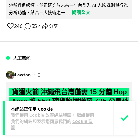
地盤違例吸煙，並正研究於未來一年內引入 AI 人臉識別與行為
閱讀全文
分析功能，結合三大技術進一...
246
55
分享
↗
人工智能
Lawton
1 日
貨運火箭 沖繩飛台灣僅需 15 分鐘 Hop
Aero 將 550 磅貨物運送至 725 公里外
本網站正使用 Cookie
【真正用火箭送貨】美國初創 Hop Aero 公開自動駕駛貨運火
我們使用 Cookie 改善網站體驗。 繼續使用
箭，聲稱可在 15 分鐘內將 250 公斤物資投送 750 公里外，並
我們的網站即表示您同意我們的
Cookie 政
策
。
閱讀全文
以沖繩...