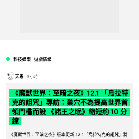
科技娛樂
遊戲情報
天恩
9 小時
《魔獸世界：至暗之夜》12.1 「烏拉特
克的詛咒」專訪：巢穴不為提高世界首
領門檻而設 《諸王之眠》縮短約 10 分
鐘
《魔獸世界：至暗之夜》版本更新 12.1「烏拉特克的詛咒」將