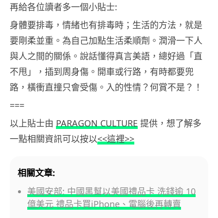
再給各位讀者多一個小貼士:
身體要排毒，情緒也有排毒時；生活的方法，就是
要剛柔並重。為自己加點生活柔順劑。潤滑一下人
與人之間的關係。說話懂得真言美語，總好過「直
不甩」，插到周身傷。開車或行路，有時都要兜
路，橫衝直撞只會受傷。入的性情？何賞不是？！
===
以上貼士由
PARAGON CULTURE
提供，想了解多
一點相關資訊可以按以
<<這裡>>
相關文章:
美國安部: 中國黑幫以美國禮品卡 洗錢逾 10
億美元 禮品卡買iPhone、電腦後再轉賣