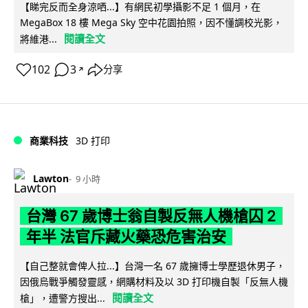
【睇完反而全身涼哂...】有網民初學攝影不足 1 個月，在
MegaBox 18 樓 Mega Sky 空中花園拍照，因不懂調校光影，
閱讀全文
將維港...
102
3
分享
↗
商業科技
3D 打印
Lawton
9 小時
台灣 67 歲博士翁自製反無人機槍囚 2
年半 法官斥藏火藥恐危害治安
【自己整就會俾人拉...】台灣一名 67 歲擁博士學歷退休男子，
因俄烏戰爭觸發靈感，網購材料及以 3D 打印機自製「反無人機
閱讀全文
槍」，遭警方搜出...