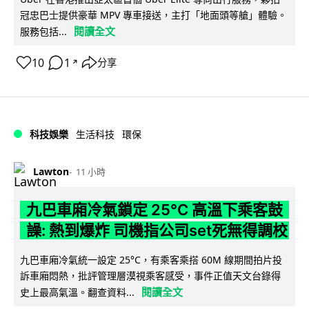
冠忠巴士提供豪華 MPV 專車接送，主打「地面頭等艙」體驗。
閱讀全文
服務包括...
10
1
分享
↗
科技娛樂
生活科技
環保
Lawton
11 小時
九巴車廂冷氣鎖定 25°C 高溫下乘客鼓
譟: 熱到爆炸 司機指公司set死無得調校
九巴車廂冷氣統一設定 25°C，有乘客乘搭 60M 線期間拍片投
訴車廂悶熱，批評管理層漠視乘客感受，事件正值天文台錄得
閱讀全文
史上最高氣溫。翻查資料...