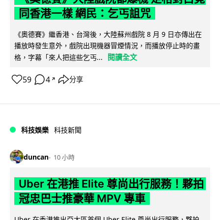
同香港一樣 網民：乞丐詛咒
《奧德賽》繼香港、台灣後，大陸蘇州戲院 8 月 9 日亦傳出在
播放時發生意外，戲院出現機器冒煙情況，而播放停止時的畫
閱讀全文
格，字幕「來人把這些乞丐...
59
4
分享
↗
科技娛樂
科技新聞
duncan
10 小時
Uber 在港推 Elite 尊尚出行服務！夥拍
冠忠巴士推豪華 MPV 專車
Uber 在香港推出亞太區首個 Uber Elite 尊尚出行服務，夥拍