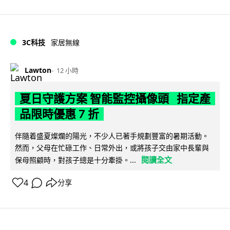
3C科技
家居無線
Lawton
12 小時
夏日守護方案 智能監控攝像頭 指定產
品限時優惠 7 折
伴隨着盛夏燦爛的陽光，不少人已著手規劃豐富的暑期活動。
然而，父母在忙碌工作、日常外出，或將孩子交由家中長輩與
閱讀全文
保母照顧時，對孩子總是十分牽掛。...
4
分享