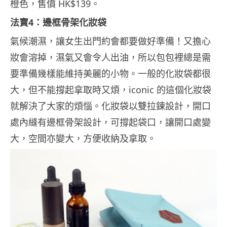
橙色，售價 HK$139。
法寶4：邊框骨架化妝袋
氣候潮濕，讓女生出門約會都要做好準備！又擔心
妝會溶掉，濕氣又會令人出油，所以包包裡總是需
要準備幾樣能維持美麗的小物。一般的化妝袋都很
大，但不能撐起拿取時又煩，iconic 的這個化妝袋
就解決了大家的煩惱。化妝袋以雙拉鍊設計，開口
處內縫有邊框骨架設計，可撐起袋口，讓開口處變
大，空間亦變大，方便收納及拿取。