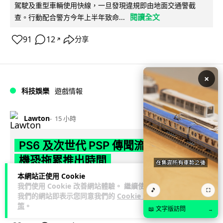
駕駛及重型車輛使用快線，一旦發現違規即由地面交通警截
閱讀全文
查。行動配合警方今年上半年致命...
91
12
分享
↗
×
科技娛樂
遊戲情報
Lawton
15 小時
PS6 及次世代 PSP 傳聞流出 記憶體危
機恐拖累推出時間
本網站正使用 Cookie
爆料媒體披露 Sony 次世代主機傳聞,指 PS6 及次世代 PSP 手提
我們使用 Cookie 改善網站體驗。 繼續使用
🎵
⛶
裝置預計 2027 年底推出,分別為一款強大家用主機及一款性能
我們的網站即表示您同意我們的
Cookie 政
閱讀全文
較弱...
策
。
📖 文字版訪問
→