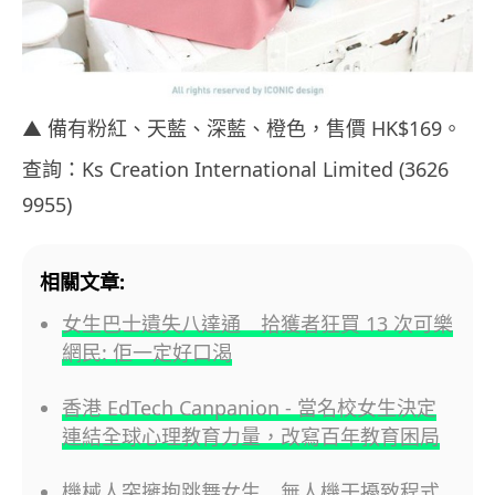
▲ 備有粉紅、天藍、深藍、橙色，售價 HK$169。
查詢：Ks Creation International Limited (3626
9955)
相關文章:
女生巴士遺失八達通 拾獲者狂買 13 次可樂
網民: 佢一定好口渴
香港 EdTech Canpanion - 當名校女生決定
連結全球心理教育力量，改寫百年教育困局
機械人突擁抱跳舞女生 無人機干擾致程式