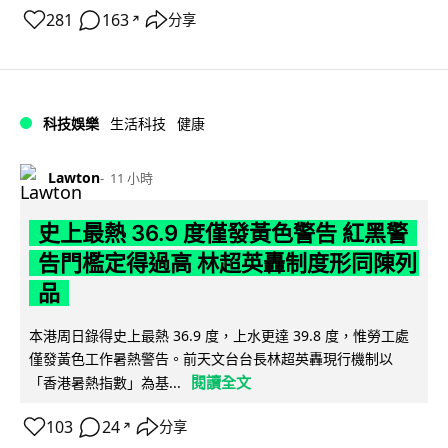
281
163
分享
↗
科技娛樂
生活科技
健康
Lawton
11 小時
史上最熱 36.9 度僅發黃色警告 紅黑警
告門檻定得過高 林超英轟制度形同陳列
品
本港周日錄得史上最熱 36.9 度，上水更達 39.8 度，惟勞工處
僅發黃色工作暑熱警告。前天文台台長林超英轟現行機制以
閱讀全文
「香港暑熱指數」為基...
103
24
分享
↗