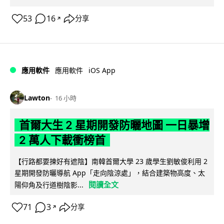
53
16
分享
↗
iOS App
應用軟件
應用軟件
Lawton
16 小時
首爾大生 2 星期開發防曬地圖 一日暴增
2 萬人下載衝榜首
【行路都要揀好有遮陰】南韓首爾大學 23 歲學生劉敏俊利用 2
星期開發防曬導航 App「走向陰涼處」，結合建築物高度、太
閱讀全文
陽仰角及行道樹陰影...
71
3
分享
↗