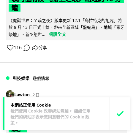
鐘
《魔獸世界：至暗之夜》版本更新 12.1「烏拉特克的詛咒」將
於 8 月 13 日正式上線，帶來全新區域「盤蛇島」、地城「毒牙
閱讀全文
祭壇」、新型態世...
116
分享
科技娛樂
遊戲情報
Lawton
2 日
本網站正使用 Cookie
日本二手遊戲店減 90% 門市 業績反增
我們使用 Cookie 改善網站體驗。 繼續使用
我們的網站即表示您同意我們的
Cookie 政
四成 "懷舊"在 Z 世代變成最潮「新鮮
策
。
感」