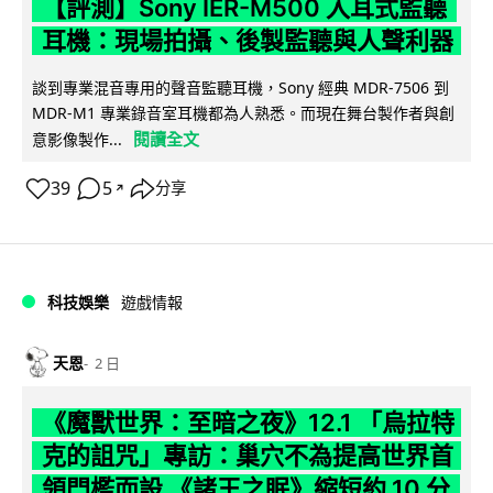
【評測】Sony IER-M500 入耳式監聽
耳機：現場拍攝、後製監聽與人聲利器
談到專業混音專用的聲音監聽耳機，Sony 經典 MDR-7506 到
MDR-M1 專業錄音室耳機都為人熟悉。而現在舞台製作者與創
閱讀全文
意影像製作...
39
5
分享
↗
科技娛樂
遊戲情報
天恩
2 日
《魔獸世界：至暗之夜》12.1 「烏拉特
克的詛咒」專訪：巢穴不為提高世界首
領門檻而設 《諸王之眠》縮短約 10 分