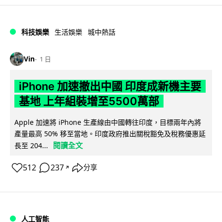
科技娛樂
生活娛樂
城中熱話
Vin
1 日
iPhone 加速撤出中國 印度成新機主要
基地 上年組裝增至5500萬部
Apple 加速將 iPhone 生產線由中國轉往印度，目標兩年內將
產量最高 50% 移至當地。印度政府推出關稅豁免及稅務優惠延
閱讀全文
長至 204...
512
237
分享
↗
人工智能