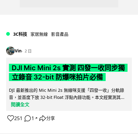
3C科技
家居無線
影音產品
Vin
2 日
DJI Mic Mini 2s 實測 四發一收同步獨
立錄音 32-bit 防爆咪拍片必備
DJI 最新推出的 Mic Mini 2s 無線咪支援「四發一收」分軌錄
音，並首度下放 32-bit Float 浮點內錄功能。本文經實測其...
閱讀全文
251
1
分享
↗