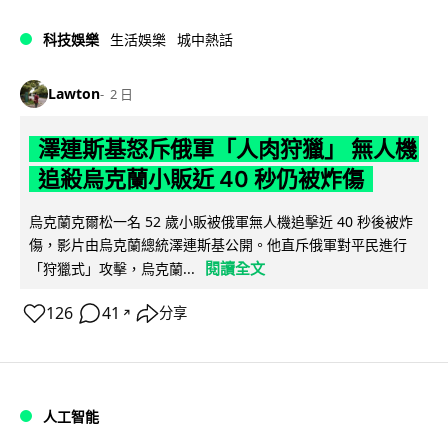
科技娛樂
生活娛樂
城中熱話
Lawton
2 日
澤連斯基怒斥俄軍「人肉狩獵」 無人機
追殺烏克蘭小販近 40 秒仍被炸傷
烏克蘭克爾松一名 52 歲小販被俄軍無人機追擊近 40 秒後被炸
傷，影片由烏克蘭總統澤連斯基公開。他直斥俄軍對平民進行
閱讀全文
「狩獵式」攻擊，烏克蘭...
126
41
分享
↗
人工智能