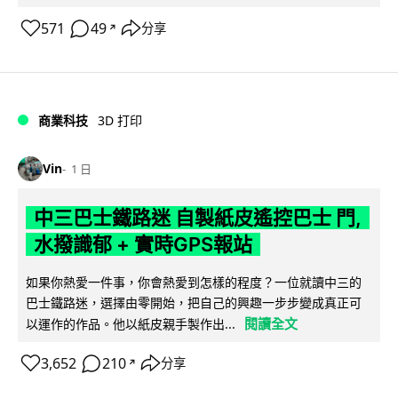
571
49
分享
↗
商業科技
3D 打印
Vin
1 日
中三巴士鐵路迷 自製紙皮遙控巴士 門,
水撥識郁 + 實時GPS報站
如果你熱愛一件事，你會熱愛到怎樣的程度？一位就讀中三的
巴士鐵路迷，選擇由零開始，把自己的興趣一步步變成真正可
閱讀全文
以運作的作品。他以紙皮親手製作出...
3,652
210
分享
↗