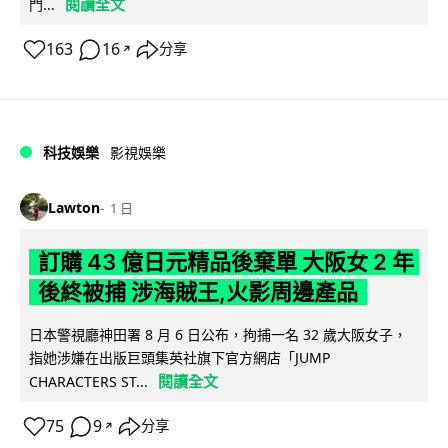
閱讀全文
門...
163
16
分享
↗
科技娛樂
影視娛樂
Lawton
1 日
訂購 43 億日元精品後棄單 大阪女 2 年
後終被捕 涉海賊王,火影周邊產品
日本警視廳神田署 8 月 6 日公布，拘捕一名 32 歲大阪女子，
指她涉嫌在出版巨頭集英社旗下官方網店「JUMP
閱讀全文
CHARACTERS ST...
75
9
分享
↗