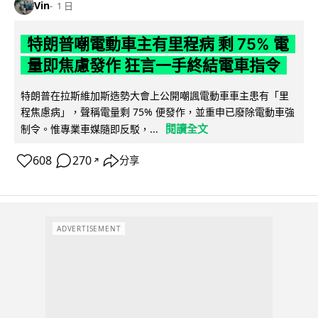
Vin
1 日
特朗普嘲電動車主有里程病 剩 75% 電
量即焦慮發作 狂言一手終結電車指令
特朗普在拉斯維加斯造勢大會上公開嘲諷電動車車主患有「里
程焦慮病」，聲稱電量剩 75% 便發作，並重申已廢除電動車強
閱讀全文
制令。惟專業車媒隨即反駁，...
608
270
分享
↗
ADVERTISEMENT