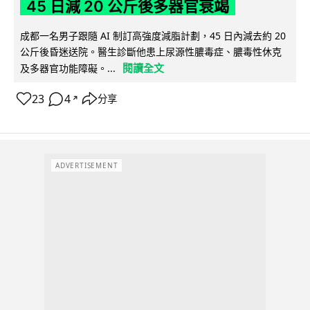
45 日減 20 公斤後多器官衰竭
成都一名男子跟隨 AI 制訂高強度減脂計劃，45 日內減去約 20
公斤後昏迷送院。醫生診斷他患上尿源性膿毒症、膿毒性休克
閱讀全文
及多器官功能障礙。...
23
4
分享
↗
ADVERTISEMENT