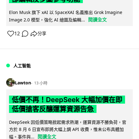
Elon Musk 旗下 xAI 以 SpaceXAI 名義推出 Grok Imagine
閱讀全文
Image 2.0 模型，強化 AI 繪圖及編輯...
12
分享
人工智能
Lawton
13 小時
低價不再！DeepSeek 大幅加價在即
低價搶客反釀運算資源告急
DeepSeek 因低價策略掀起需求熱潮，運算資源不勝負荷，官
方於 8 月 6 日宣布即將大幅上調 API 收費，惟未公布具體加
閱讀全文
幅。事件與...