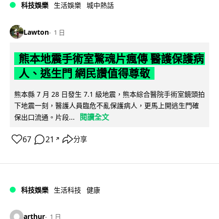
科技娛樂
生活娛樂
城中熱話
Lawton
1 日
熊本地震手術室驚魂片瘋傳 醫護保護病
人、逃生門 網民讚值得尊敬
熊本縣 7 月 28 日發生 7.1 級地震，熊本綜合醫院手術室鏡頭拍
下地震一刻，醫護人員臨危不亂保護病人，更馬上開逃生門確
閱讀全文
保出口流通。片段...
67
21
分享
↗
科技娛樂
生活科技
健康
arthur
1 日