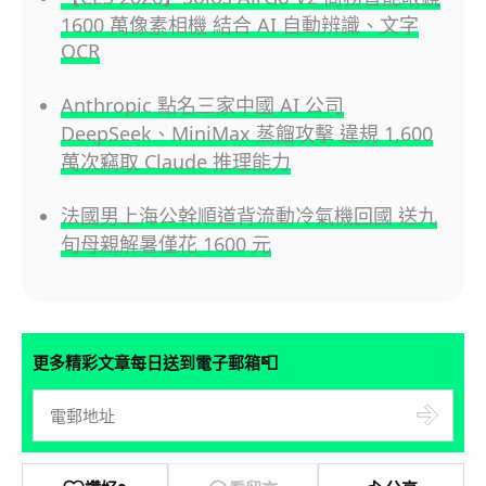
1600 萬像素相機 結合 AI 自動辨識、文字
OCR
Anthropic 點名三家中國 AI 公司
DeepSeek、MiniMax 蒸餾攻擊 違規 1,600
萬次竊取 Claude 推理能力
法國男上海公幹順道背流動冷氣機回國 送九
旬母親解暑僅花 1600 元
📮
更多精彩文章每日送到電子郵箱