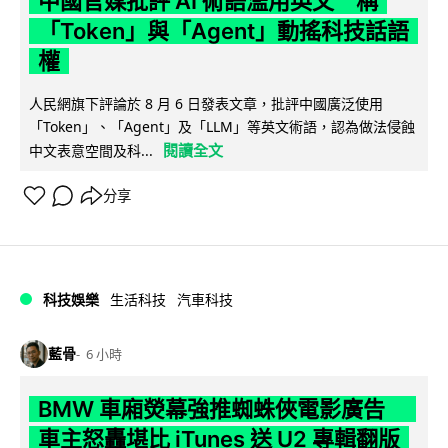
中國官媒批評 AI 術語濫用英文 稱
「Token」與「Agent」動搖科技話語
權
人民網旗下評論於 8 月 6 日發表文章，批評中國廣泛使用
「Token」、「Agent」及「LLM」等英文術語，認為做法侵蝕
閱讀全文
中文表意空間及科...
分享
科技娛樂
生活科技
汽車科技
藍骨
6 小時
BMW 車廂熒幕強推蜘蛛俠電影廣告
車主怒轟堪比 iTunes 送 U2 專輯翻版