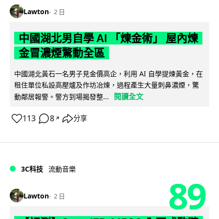
Lawton
2 日
中國湖北男自學 AI 「煉金術」 屋內煉
金冒濃煙驚動全區
中國湖北黃石一名男子見金價高企，利用 AI 自學提煉黃金，在
租住單位私設高壓爐及作坊冶煉，過程產生大量刺鼻濃煙，驚
閱讀全文
動鄰居報警。警方到場揭發整...
113
8
分享
↗
3C科技
流動音樂
89
Lawton
2 日