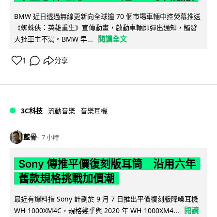
BMW 近日透過無線更新向全球逾 70 個市場車輛中控熒幕推送
《蜘蛛俠：英雄重生》宣傳動畫，啟動車輛即彈出通知，觸發
閱讀全文
大批車主不滿。BMW 早...
1
分享
3C科技
流動音樂
音樂耳機
藍骨
7 小時
Sony 傳推平價復刻版耳筒 沿用六年
舊款規格挑戰加價潮
最近有爆料指 Sony 計劃於 9 月 7 日推出平價復刻版降噪耳機
閱讀
WH-1000XM4C，規格幾乎與 2020 年 WH-1000XM4...