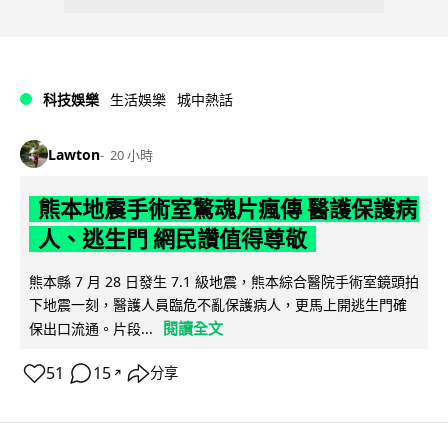
科技娛樂
生活娛樂
城中熱話
Lawton
20 小時
熊本地震手術室驚魂片瘋傳 醫護保護病
人、逃生門 網民讚值得尊敬
熊本縣 7 月 28 日發生 7.1 級地震，熊本綜合醫院手術室鏡頭拍
下地震一刻，醫護人員臨危不亂保護病人，更馬上開逃生門確
閱讀全文
保出口流通。片段...
51
15
分享
↗