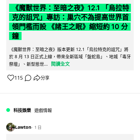
《魔獸世界：至暗之夜》12.1 「烏拉特
克的詛咒」專訪：巢穴不為提高世界首
領門檻而設 《諸王之眠》縮短約 10 分
鐘
《魔獸世界：至暗之夜》版本更新 12.1「烏拉特克的詛咒」將
於 8 月 13 日正式上線，帶來全新區域「盤蛇島」、地城「毒牙
閱讀全文
祭壇」、新型態世...
115
分享
科技娛樂
遊戲情報
Lawton
1 日