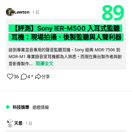
89
Lawton
1 日
【評測】Sony IER-M500 入耳式監聽
耳機：現場拍攝、後製監聽與人聲利器
談到專業混音專用的聲音監聽耳機，Sony 經典 MDR-7506 到
MDR-M1 專業錄音室耳機都為人熟悉。而現在舞台製作者與創
閱讀全文
意影像製作...
36
4
分享
↗
科技娛樂
遊戲情報
天恩
1 日