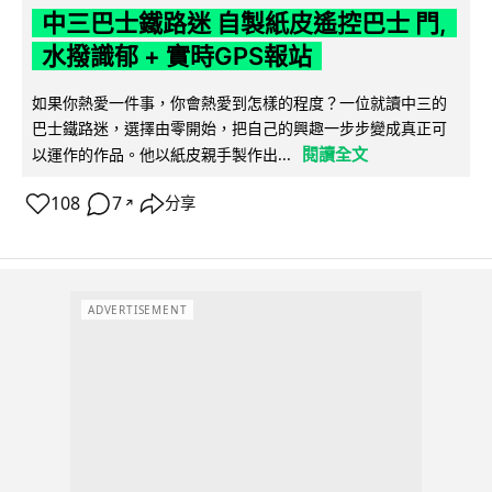
中三巴士鐵路迷 自製紙皮遙控巴士 門,
水撥識郁 + 實時GPS報站
如果你熱愛一件事，你會熱愛到怎樣的程度？一位就讀中三的
巴士鐵路迷，選擇由零開始，把自己的興趣一步步變成真正可
閱讀全文
以運作的作品。他以紙皮親手製作出...
108
7
分享
↗
ADVERTISEMENT