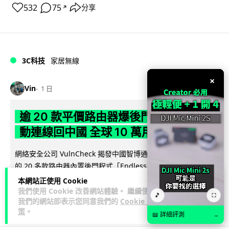
532
75
分享
↗
3C科技
家居無線
×
Vin
1 日
逾 20 款平價路由器爆後門 每 35 秒自
動連線回中國 全球 10 萬用家私隱堪憂
網絡安全公司 VulnCheck 揭發中國智博通電子（Zbtlink）生產
閱
的 20 多款路由器內置後門程式「Endlessdoors」（無盡...
讀全文
本網站正使用 Cookie
我們使用 Cookie 改善網站體驗。 繼續使用
🎵
⛶
964
221
分享
我們的網站即表示您同意我們的
Cookie 政
↗
策
。
📖 詳細評測
→