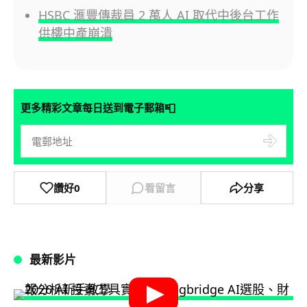
HSBC 滙豐傳裁員 2 萬人 AI 取代中後台工作
供樓中產崩潰
📮
更多精彩文章每日送到電子郵箱
讚好
0
看留言
分享
最新影片