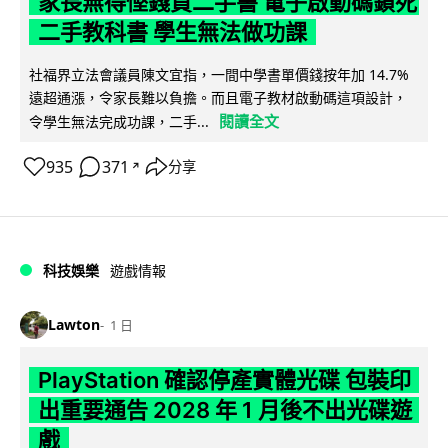
家長無得慳錢買二手書 電子啟動碼鎖死
二手教科書 學生無法做功課
社福界立法會議員陳文宜指，一間中學書單價錢按年加 14.7%
遠超通漲，令家長難以負擔。而且電子教材啟動碼這項設計，
閱讀全文
令學生無法完成功課，二手...
935
371
分享
↗
科技娛樂
遊戲情報
Lawton
1 日
PlayStation 確認停產實體光碟 包裝印
出重要通告 2028 年 1 月後不出光碟遊
戲