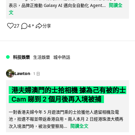
閱讀全
表示，品牌正推動 Galaxy AI 邁向全自動化 Agent...
文
27
4
分享
↗
科技娛樂
生活娛樂
城中熱話
Lawton
1 日
港夫婦澳門的士拾相機 據為己有被的士
Cam 睇到 2 個月後再入境被捕
一對香港夫婦今年 5 月遊澳門乘的士拾獲他人遺留相機及電
池，拾遺不報並帶返香港自用。兩人本月 2 日經港珠澳大橋再
閱讀全文
次入境澳門時，被治安警察局...