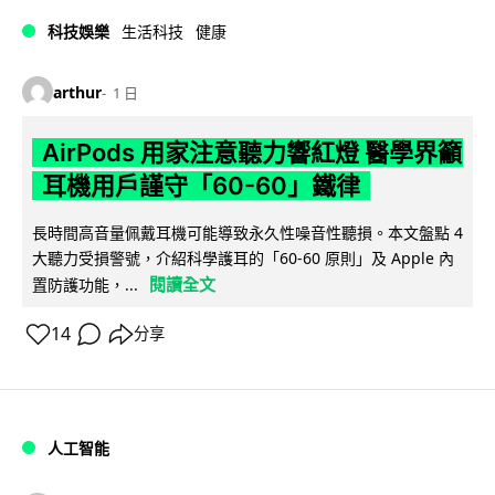
科技娛樂
生活科技
健康
arthur
1 日
AirPods 用家注意聽力響紅燈 醫學界籲
耳機用戶謹守「60-60」鐵律
長時間高音量佩戴耳機可能導致永久性噪音性聽損。本文盤點 4
大聽力受損警號，介紹科學護耳的「60-60 原則」及 Apple 內
閱讀全文
置防護功能，...
14
分享
人工智能