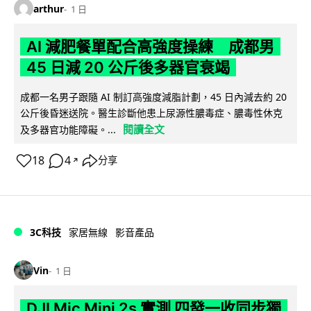
arthur
1 日
AI 減肥餐單配合高強度操練 成都男
45 日減 20 公斤後多器官衰竭
成都一名男子跟隨 AI 制訂高強度減脂計劃，45 日內減去約 20
公斤後昏迷送院。醫生診斷他患上尿源性膿毒症、膿毒性休克
閱讀全文
及多器官功能障礙。...
18
4
分享
↗
3C科技
家居無線
影音產品
Vin
1 日
DJI Mic Mini 2s 實測 四發一收同步獨