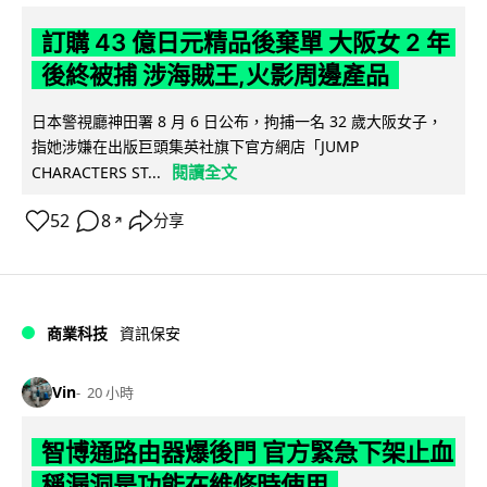
訂購 43 億日元精品後棄單 大阪女 2 年
後終被捕 涉海賊王,火影周邊產品
日本警視廳神田署 8 月 6 日公布，拘捕一名 32 歲大阪女子，
指她涉嫌在出版巨頭集英社旗下官方網店「JUMP
閱讀全文
CHARACTERS ST...
52
8
分享
↗
商業科技
資訊保安
Vin
20 小時
智博通路由器爆後門 官方緊急下架止血
稱漏洞是功能在維修時使用