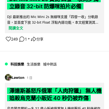
立錄音 32-bit 防爆咪拍片必備
DJI 最新推出的 Mic Mini 2s 無線咪支援「四發一收」分軌錄
音，並首度下放 32-bit Float 浮點內錄功能。本文經實測其...
閱讀全文
249
1
分享
↗
科技娛樂
生活娛樂
城中熱話
Lawton
1 日
澤連斯基怒斥俄軍「人肉狩獵」 無人機
追殺烏克蘭小販近 40 秒仍被炸傷
烏克蘭克爾松一名 52 歲小販被俄軍無人機追擊近 40 秒後被炸