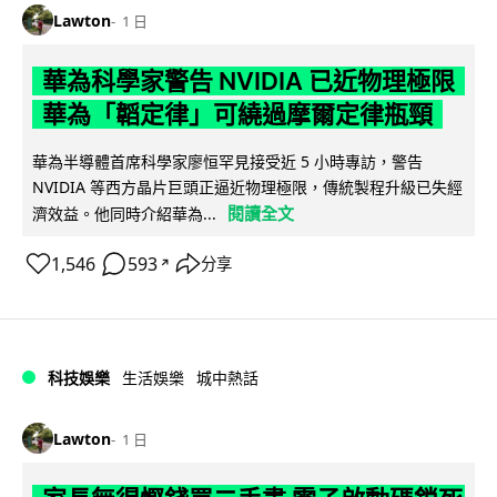
Lawton
1 日
華為科學家警告 NVIDIA 已近物理極限
華為「韜定律」可繞過摩爾定律瓶頸
華為半導體首席科學家廖恒罕見接受近 5 小時專訪，警告
NVIDIA 等西方晶片巨頭正逼近物理極限，傳統製程升級已失經
閱讀全文
濟效益。他同時介紹華為...
1,546
593
分享
↗
科技娛樂
生活娛樂
城中熱話
Lawton
1 日