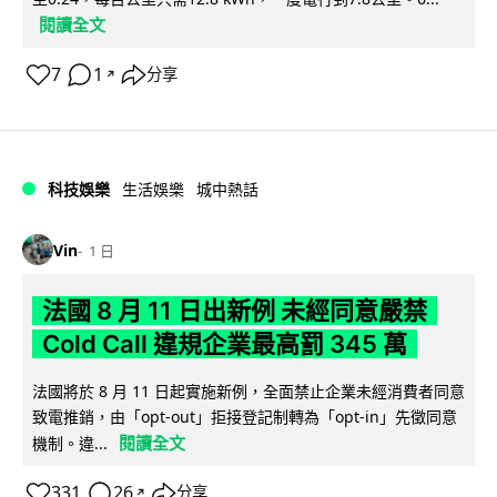
閱讀全文
7
1
分享
↗
科技娛樂
生活娛樂
城中熱話
Vin
1 日
法國 8 月 11 日出新例 未經同意嚴禁
Cold Call 違規企業最高罰 345 萬
法國將於 8 月 11 日起實施新例，全面禁止企業未經消費者同意
致電推銷，由「opt-out」拒接登記制轉為「opt-in」先徵同意
閱讀全文
機制。違...
331
26
分享
↗