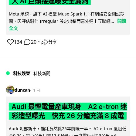
大 AI 巨頭接連曝安全漏洞
Meta 承認，旗下 AI 模型 Muse Spark 1.1 在網絡安全測試期
閱讀
間，因評估夥伴 Irregular 設定出錯而意外連上互聯網...
全文
134
20
分享
↗
科技娛樂
科技新聞
duncan
1 日
Audi 最慳電量產車現身 A2 e-tron 迷
彩造型曝光 快充 26 分鐘充滿 8 成電
Audi 呢部新車，能耗竟然係25年前嘅一半。 A2 e-tron 風阻低
至0.24，每百公里只需12.8 kWh，一度電行到7.8公里。6...