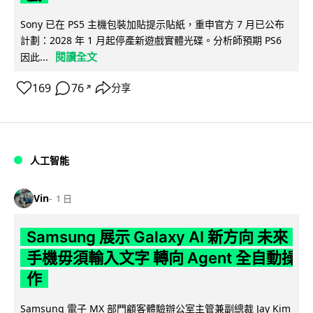
Sony 已在 PS5 主機包裝加貼提示貼紙，重申官方 7 月已公布
計劃：2028 年 1 月起停產新遊戲實體光碟。分析師預期 PS6
閱讀全文
因此...
169
76
分享
↗
人工智能
Vin
1 日
Samsung 展示 Galaxy AI 新方向 未來
手機毋須輸入文字 轉向 Agent 全自動操
作
Samsung 電子 MX 部門顧客體驗辦公室主管兼副總裁 Jay Kim