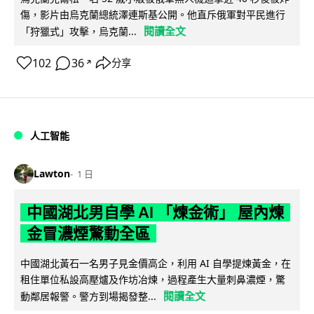
傷，影片由烏克蘭總統澤連斯基公開。他直斥俄軍對平民進行
閱讀全文
「狩獵式」攻擊，烏克蘭...
102
36
分享
↗
人工智能
Lawton
1 日
中國湖北男自學 AI 「煉金術」 屋內煉
金冒濃煙驚動全區
中國湖北黃石一名男子見金價高企，利用 AI 自學提煉黃金，在
租住單位私設高壓爐及作坊冶煉，過程產生大量刺鼻濃煙，驚
閱讀全文
動鄰居報警。警方到場揭發整...