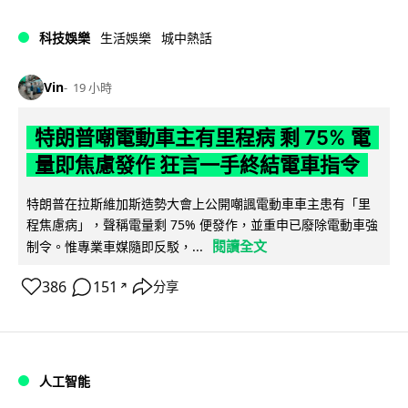
科技娛樂
生活娛樂
城中熱話
Vin
19 小時
特朗普嘲電動車主有里程病 剩 75% 電
量即焦慮發作 狂言一手終結電車指令
特朗普在拉斯維加斯造勢大會上公開嘲諷電動車車主患有「里
程焦慮病」，聲稱電量剩 75% 便發作，並重申已廢除電動車強
閱讀全文
制令。惟專業車媒隨即反駁，...
386
151
分享
↗
人工智能