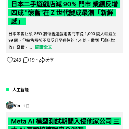
日本二手遊戲店減 90% 門市 業績反增
四成 "懷舊"在 Z 世代變成最潮「新鮮
感」
日本零售巨頭 GEO 將懷舊遊戲銷售門市從 1,000 間大幅減至
99 間，但銷售額卻不降反升至過往的 1.4 倍。做到「減店增
閱讀全文
收」奇蹟，...
243
19
分享
↗
人工智能
Vin
1 日
Meta AI 模型測試期間入侵他家公司 三