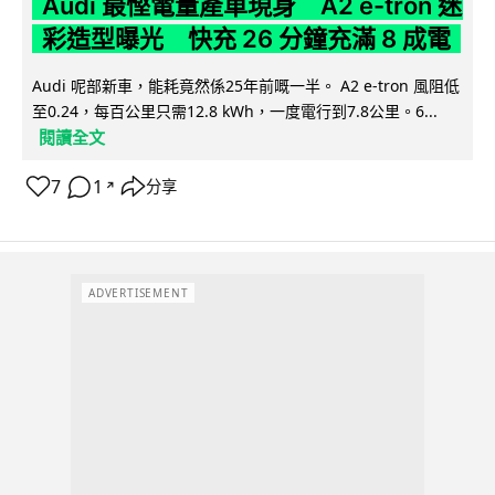
Audi 最慳電量產車現身 A2 e-tron 迷
彩造型曝光 快充 26 分鐘充滿 8 成電
Audi 呢部新車，能耗竟然係25年前嘅一半。 A2 e-tron 風阻低
至0.24，每百公里只需12.8 kWh，一度電行到7.8公里。6...
閱讀全文
7
1
分享
↗
ADVERTISEMENT