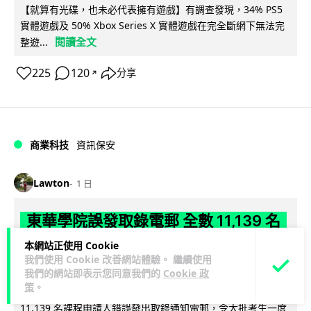
【就算有光碟，也未必代表擁有遊戲】有調查發現，34% PS5
實體遊戲及 50% Xbox Series X 實體遊戲在完全斷網下無法完
閱讀全文
整遊...
225
120
分享
↗
商業科技
資訊保安
Lawton
1 日
東華學院誤發取錄電郵 全數 11,139 名
申請人一度空歡喜 專家:人為疏忽+系統
本網站正使用 Cookie
我們使用 Cookie 改善網站體驗。 繼續使用
防護缺失
我們的網站即表示您同意我們的
Cookie 政
策
。
東華學院今日（5 日）大學聯招放榜之際，因人為疏忽向全數
11,139 名課程申請人錯誤發出取錄通知電郵，令大批考生一度