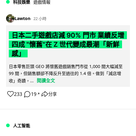
科技娛樂
遊戲情報
Lawton
22 小時
日本二手遊戲店減 90% 門市 業績反增
四成 "懷舊"在 Z 世代變成最潮「新鮮
感」
日本零售巨頭 GEO 將懷舊遊戲銷售門市從 1,000 間大幅減至
99 間，但銷售額卻不降反升至過往的 1.4 倍。做到「減店增
閱讀全文
收」奇蹟，...
233
19
分享
↗
人工智能