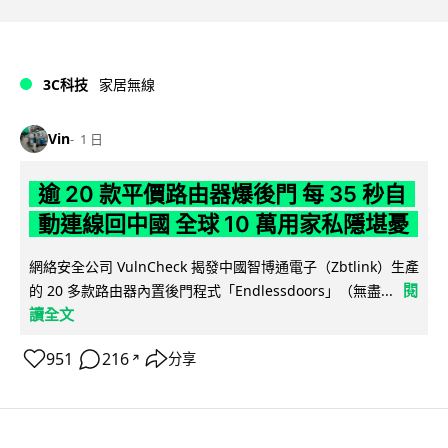
3C科技
家居無線
Vin
1 日
逾 20 款平價路由器爆後門 每 35 秒自
動連線回中國 全球 10 萬用家私隱堪憂
網絡安全公司 VulnCheck 揭發中國智博通電子（Zbtlink）生產
閱
的 20 多款路由器內置後門程式「Endlessdoors」（無盡...
讀全文
951
216
分享
↗