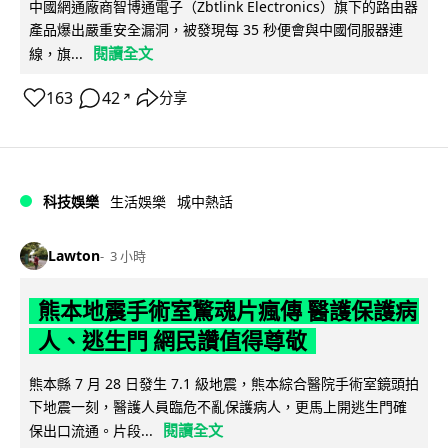
中國網通廠商智博通電子（Zbtlink Electronics）旗下的路由器
產品爆出嚴重安全漏洞，被發現每 35 秒便會與中國伺服器連
閱讀全文
線，旗...
163
42
分享
↗
科技娛樂
生活娛樂
城中熱話
Lawton
3 小時
熊本地震手術室驚魂片瘋傳 醫護保護病
人、逃生門 網民讚值得尊敬
熊本縣 7 月 28 日發生 7.1 級地震，熊本綜合醫院手術室鏡頭拍
下地震一刻，醫護人員臨危不亂保護病人，更馬上開逃生門確
閱讀全文
保出口流通。片段...