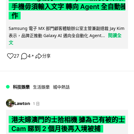
手機毋須輸入文字 轉向 Agent 全自動操
作
Samsung 電子 MX 部門顧客體驗辦公室主管兼副總裁 Jay Kim
閱讀全
表示，品牌正推動 Galaxy AI 邁向全自動化 Agent...
文
27
4
分享
↗
科技娛樂
生活娛樂
城中熱話
Lawton
1 日
港夫婦澳門的士拾相機 據為己有被的士
Cam 睇到 2 個月後再入境被捕