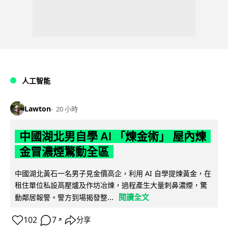
人工智能
Lawton
20 小時
中國湖北男自學 AI 「煉金術」 屋內煉
金冒濃煙驚動全區
中國湖北黃石一名男子見金價高企，利用 AI 自學提煉黃金，在
租住單位私設高壓爐及作坊冶煉，過程產生大量刺鼻濃煙，驚
閱讀全文
動鄰居報警。警方到場揭發整...
102
7
分享
↗