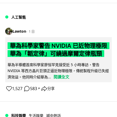
人工智能
Lawton
1 日
華為科學家警告 NVIDIA 已近物理極限
華為「韜定律」可繞過摩爾定律瓶頸
華為半導體首席科學家廖恒罕見接受近 5 小時專訪，警告
NVIDIA 等西方晶片巨頭正逼近物理極限，傳統製程升級已失經
閱讀全文
濟效益。他同時介紹華為...
1,527
583
分享
↗
科技娛樂
生活娛樂
城中熱話