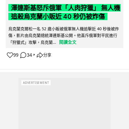
澤連斯基怒斥俄軍「人肉狩獵」 無人機
追殺烏克蘭小販近 40 秒仍被炸傷
烏克蘭克爾松一名 52 歲小販被俄軍無人機追擊近 40 秒後被炸
傷，影片由烏克蘭總統澤連斯基公開。他直斥俄軍對平民進行
閱讀全文
「狩獵式」攻擊，烏克蘭...
99
34
分享
↗
ADVERTISEMENT