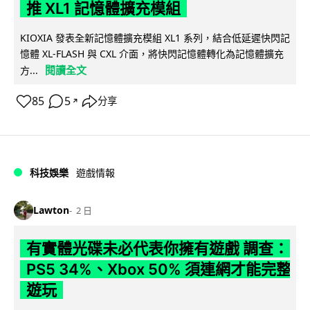
推 XL1 記憶體擴充模組
KIOXIA 發表全新記憶體擴充模組 XL1 系列，結合低延遲快閃記
憶體 XL-FLASH 與 CXL 介面，將快閃記憶體轉化為記憶體擴充
閱讀全文
方...
85
5
分享
↗
科技娛樂
遊戲情報
Lawton
2 日
有實體光碟未必代表你擁有遊戲 調查：
PS5 34%、Xbox 50% 須連網才能完整
遊玩