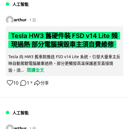
人工智能
arthur
1 日
Tesla HW3 舊硬件裝 FSD v14 Lite 頻
現過熱 部分電腦損毀車主須自費維修
Tesla 向 HW3 舊車款推送 FSD v14 Lite 系統，引發大量車主反
映自動駕駛電腦嚴重過熱，部分更觸發高溫保護甚至直接燒
閱讀全文
毀，須...
10
1
分享
↗
人工智能
arthur
1 日