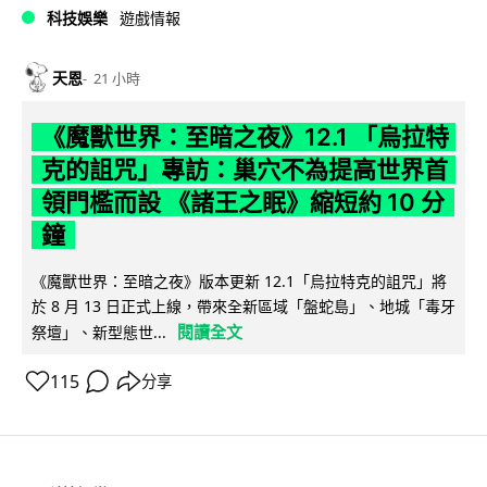
科技娛樂
遊戲情報
天恩
21 小時
《魔獸世界：至暗之夜》12.1 「烏拉特
克的詛咒」專訪：巢穴不為提高世界首
領門檻而設 《諸王之眠》縮短約 10 分
鐘
《魔獸世界：至暗之夜》版本更新 12.1「烏拉特克的詛咒」將
於 8 月 13 日正式上線，帶來全新區域「盤蛇島」、地城「毒牙
閱讀全文
祭壇」、新型態世...
115
分享