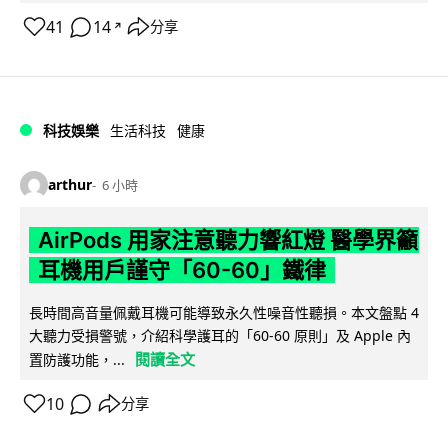
41
14
分享
↗
科技娛樂
生活科技
健康
arthur
6 小時
AirPods 用家注意聽力響紅燈 醫學界籲
耳機用戶謹守「60-60」鐵律
長時間高音量佩戴耳機可能導致永久性噪音性聽損。本文盤點 4
大聽力受損警號，介紹科學護耳的「60-60 原則」及 Apple 內
閱讀全文
置防護功能，...
10
分享