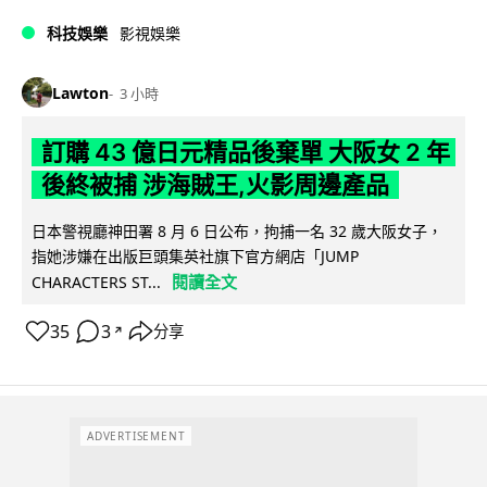
科技娛樂
影視娛樂
Lawton
3 小時
訂購 43 億日元精品後棄單 大阪女 2 年
後終被捕 涉海賊王,火影周邊產品
日本警視廳神田署 8 月 6 日公布，拘捕一名 32 歲大阪女子，
指她涉嫌在出版巨頭集英社旗下官方網店「JUMP
閱讀全文
CHARACTERS ST...
35
3
分享
↗
ADVERTISEMENT