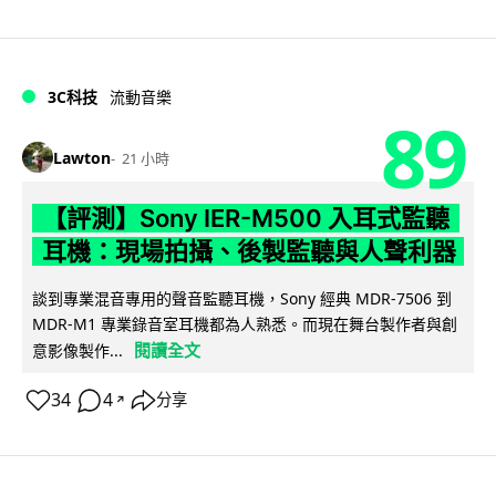
3C科技
流動音樂
89
Lawton
21 小時
【評測】Sony IER-M500 入耳式監聽
耳機：現場拍攝、後製監聽與人聲利器
談到專業混音專用的聲音監聽耳機，Sony 經典 MDR-7506 到
MDR-M1 專業錄音室耳機都為人熟悉。而現在舞台製作者與創
閱讀全文
意影像製作...
34
4
分享
↗