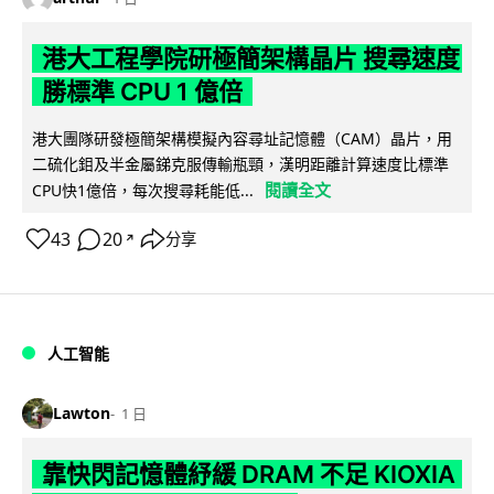
港大工程學院研極簡架構晶片 搜尋速度
勝標準 CPU 1 億倍
港大團隊研發極簡架構模擬內容尋址記憶體（CAM）晶片，用
二硫化鉬及半金屬銻克服傳輸瓶頸，漢明距離計算速度比標準
閱讀全文
CPU快1億倍，每次搜尋耗能低...
43
20
分享
↗
人工智能
Lawton
1 日
靠快閃記憶體紓緩 DRAM 不足 KIOXIA