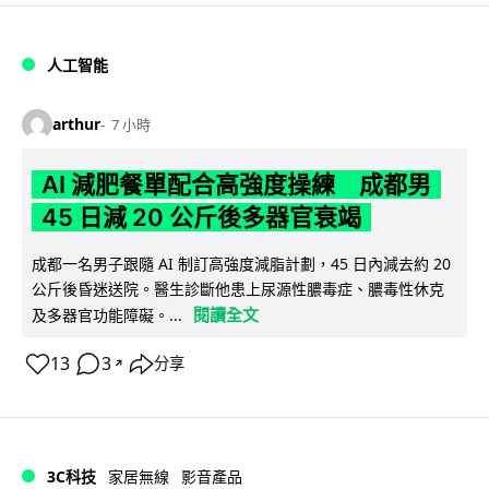
人工智能
arthur
7 小時
AI 減肥餐單配合高強度操練 成都男
45 日減 20 公斤後多器官衰竭
成都一名男子跟隨 AI 制訂高強度減脂計劃，45 日內減去約 20
公斤後昏迷送院。醫生診斷他患上尿源性膿毒症、膿毒性休克
閱讀全文
及多器官功能障礙。...
13
3
分享
↗
3C科技
家居無線
影音產品