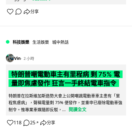
分享
科技娛樂
生活娛樂
城中熱話
Vin
2 小時
特朗普嘲電動車主有里程病 剩 75% 電
量即焦慮發作 狂言一手終結電車指令
特朗普在拉斯維加斯造勢大會上公開嘲諷電動車車主患有「里
程焦慮病」，聲稱電量剩 75% 便發作，並重申已廢除電動車強
閱讀全文
制令。惟專業車媒隨即反駁，...
118
25
分享
↗