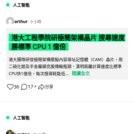
人工智能
arthur
9 小時
港大工程學院研極簡架構晶片 搜尋速度
勝標準 CPU 1 億倍
港大團隊研發極簡架構模擬內容尋址記憶體（CAM）晶片，用
二硫化鉬及半金屬銻克服傳輸瓶頸，漢明距離計算速度比標準
閱讀全文
CPU快1億倍，每次搜尋耗能低...
36
17
分享
↗
人工智能