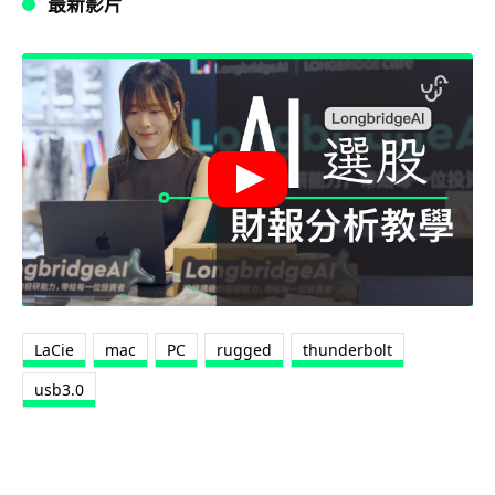
最新影片
LaCie
mac
PC
rugged
thunderbolt
usb3.0