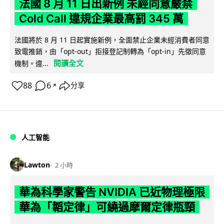
法國 8 月 11 日出新例 未經同意嚴禁
Cold Call 違規企業最高罰 345 萬
法國將於 8 月 11 日起實施新例，全面禁止企業未經消費者同意
致電推銷，由「opt-out」拒接登記制轉為「opt-in」先徵同意
閱讀全文
機制。違...
88
6
分享
↗
人工智能
Lawton
2 小時
華為科學家警告 NVIDIA 已近物理極限
華為「韜定律」可繞過摩爾定律瓶頸