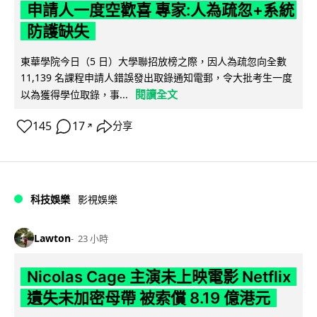
申請人一度空歡喜 專家:人為疏忽+系統
防護缺失
東華學院今日（5 日）大學聯招放榜之際，因人為疏忽向全數
11,139 名課程申請人錯誤發出取錄通知電郵，令大批考生一度
閱讀全文
以為獲得學位取錄，事...
145
17
分享
↗
科技娛樂
影視娛樂
Lawton
23 小時
Nicolas Cage 主演未上映電影 Netflix
遺失未加密母帶 被索償 8.19 億港元