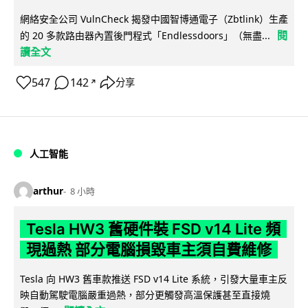
網絡安全公司 VulnCheck 揭發中國智博通電子（Zbtlink）生產
閱
的 20 多款路由器內置後門程式「Endlessdoors」（無盡...
讀全文
547
142
分享
↗
人工智能
arthur
8 小時
Tesla HW3 舊硬件裝 FSD v14 Lite 頻
現過熱 部分電腦損毀車主須自費維修
Tesla 向 HW3 舊車款推送 FSD v14 Lite 系統，引發大量車主反
映自動駕駛電腦嚴重過熱，部分更觸發高溫保護甚至直接燒