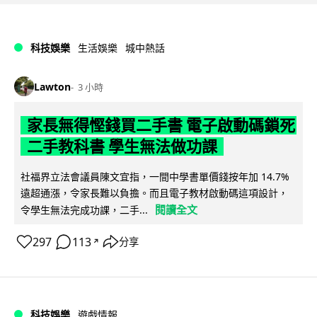
科技娛樂
生活娛樂
城中熱話
Lawton
3 小時
家長無得慳錢買二手書 電子啟動碼鎖死
二手教科書 學生無法做功課
社福界立法會議員陳文宜指，一間中學書單價錢按年加 14.7%
遠超通漲，令家長難以負擔。而且電子教材啟動碼這項設計，
閱讀全文
令學生無法完成功課，二手...
297
113
分享
↗
科技娛樂
遊戲情報