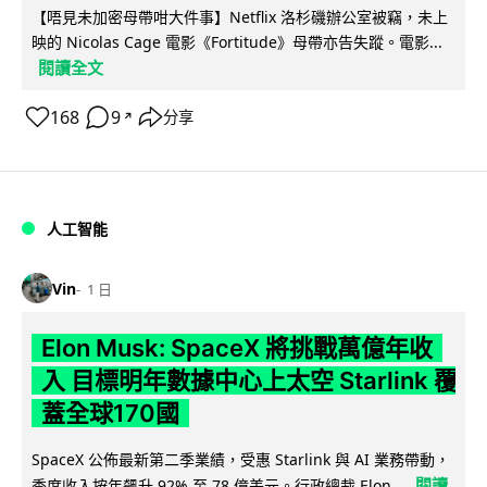
【唔見未加密母帶咁大件事】Netflix 洛杉磯辦公室被竊，未上
映的 Nicolas Cage 電影《Fortitude》母帶亦告失蹤。電影...
閱讀全文
168
9
分享
↗
人工智能
Vin
1 日
Elon Musk: SpaceX 將挑戰萬億年收
入 目標明年數據中心上太空 Starlink 覆
蓋全球170國
SpaceX 公佈最新第二季業績，受惠 Starlink 與 AI 業務帶動，
閱讀
季度收入按年飆升 92% 至 78 億美元。行政總裁 Elon...