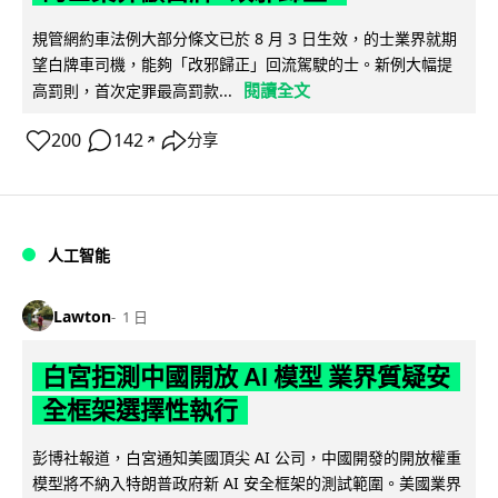
規管網約車法例大部分條文已於 8 月 3 日生效，的士業界就期
望白牌車司機，能夠「改邪歸正」回流駕駛的士。新例大幅提
閱讀全文
高罰則，首次定罪最高罰款...
200
142
分享
↗
人工智能
Lawton
1 日
白宮拒測中國開放 AI 模型 業界質疑安
全框架選擇性執行
彭博社報道，白宮通知美國頂尖 AI 公司，中國開發的開放權重
模型將不納入特朗普政府新 AI 安全框架的測試範圍。美國業界