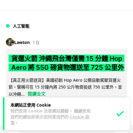
人工智能
Lawton
1 日
貨運火箭 沖繩飛台灣僅需 15 分鐘 Hop
Aero 將 550 磅貨物運送至 725 公里外
【真正用火箭送貨】美國初創 Hop Aero 公開自動駕駛貨運火
箭，聲稱可在 15 分鐘內將 250 公斤物資投送 750 公里外，並
閱讀全文
以沖繩...
本網站正使用 Cookie
51
6
分享
↗
我們使用 Cookie 改善網站體驗。 繼續使用
我們的網站即表示您同意我們的
Cookie 政
策
。