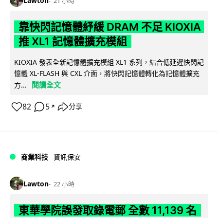
Lawton
21 小時
靠快閃記憶體紓緩 DRAM 不足 KIOXIA
推 XL1 記憶體擴充模組
KIOXIA 發表全新記憶體擴充模組 XL1 系列，結合低延遲快閃記
憶體 XL-FLASH 與 CXL 介面，將快閃記憶體轉化為記憶體擴充
閱讀全文
方...
82
5
分享
↗
商業科技
資訊保安
Lawton
22 小時
東華學院誤發取錄電郵 全數 11,139 名