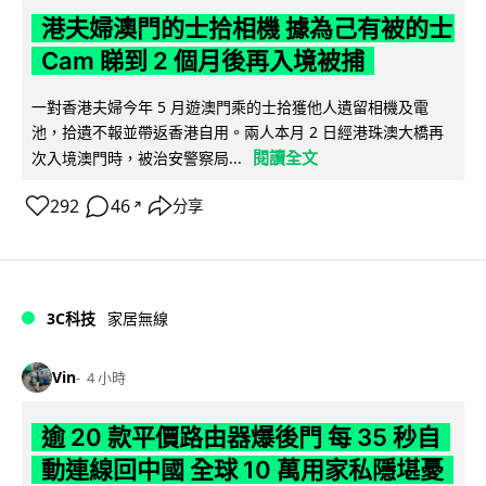
港夫婦澳門的士拾相機 據為己有被的士
Cam 睇到 2 個月後再入境被捕
一對香港夫婦今年 5 月遊澳門乘的士拾獲他人遺留相機及電
池，拾遺不報並帶返香港自用。兩人本月 2 日經港珠澳大橋再
閱讀全文
次入境澳門時，被治安警察局...
292
46
分享
↗
3C科技
家居無線
Vin
4 小時
逾 20 款平價路由器爆後門 每 35 秒自
動連線回中國 全球 10 萬用家私隱堪憂