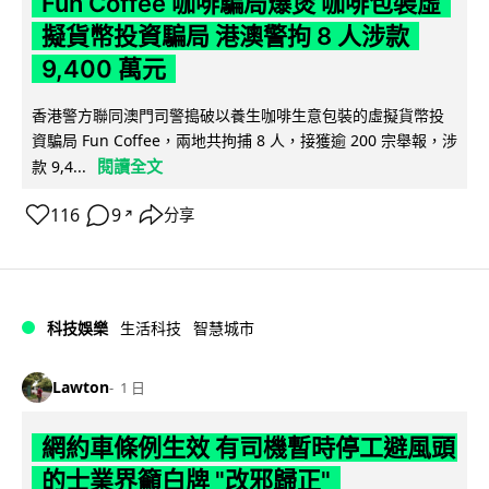
Fun Coffee 咖啡騙局爆煲 咖啡包裝虛
擬貨幣投資騙局 港澳警拘 8 人涉款
9,400 萬元
香港警方聯同澳門司警搗破以養生咖啡生意包裝的虛擬貨幣投
資騙局 Fun Coffee，兩地共拘捕 8 人，接獲逾 200 宗舉報，涉
閱讀全文
款 9,4...
116
9
分享
↗
科技娛樂
生活科技
智慧城市
Lawton
1 日
網約車條例生效 有司機暫時停工避風頭
的士業界籲白牌 "改邪歸正"