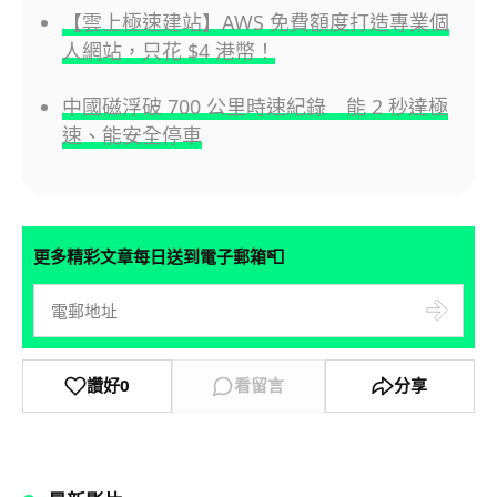
【雲上極速建站】AWS 免費額度打造專業個
人網站，只花 $4 港幣！
中國磁浮破 700 公里時速紀錄 能 2 秒達極
速、能安全停車
📮
更多精彩文章每日送到電子郵箱
讚好
0
看留言
分享