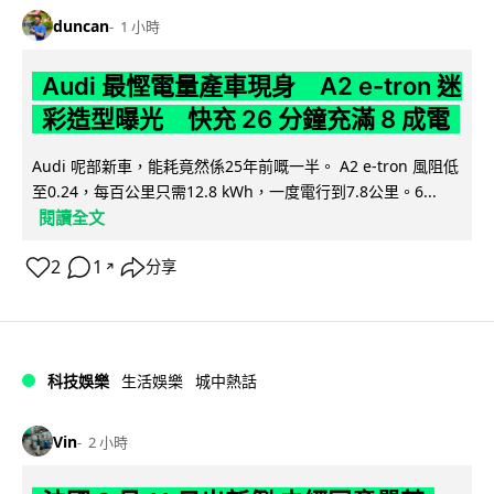
duncan
1 小時
Audi 最慳電量產車現身 A2 e-tron 迷
彩造型曝光 快充 26 分鐘充滿 8 成電
Audi 呢部新車，能耗竟然係25年前嘅一半。 A2 e-tron 風阻低
至0.24，每百公里只需12.8 kWh，一度電行到7.8公里。6...
閱讀全文
2
1
分享
↗
科技娛樂
生活娛樂
城中熱話
Vin
2 小時