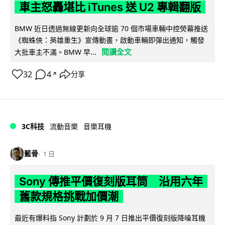
車主怒轟堪比 iTunes 送 U2 專輯翻版
BMW 近日透過無線更新向全球逾 70 個市場車輛中控熒幕推送
《蜘蛛俠：英雄重生》宣傳動畫，啟動車輛即彈出通知，觸發
閱讀全文
大批車主不滿。BMW 早...
32
4
分享
↗
3C科技
流動音樂
音樂耳機
藍骨
1 日
Sony 傳推平價復刻版耳筒 沿用六年
舊款規格挑戰加價潮
最近有爆料指 Sony 計劃於 9 月 7 日推出平價復刻版降噪耳機