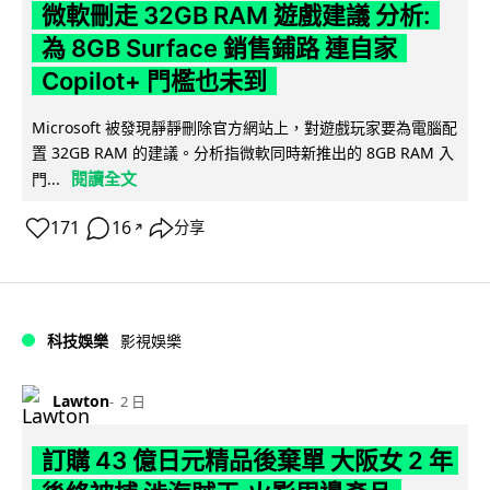
微軟刪走 32GB RAM 遊戲建議 分析:
為 8GB Surface 銷售鋪路 連自家
Copilot+ 門檻也未到
Microsoft 被發現靜靜刪除官方網站上，對遊戲玩家要為電腦配
置 32GB RAM 的建議。分析指微軟同時新推出的 8GB RAM 入
閱讀全文
門...
171
16
分享
↗
科技娛樂
影視娛樂
Lawton
2 日
訂購 43 億日元精品後棄單 大阪女 2 年