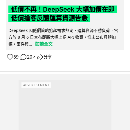
低價不再！DeepSeek 大幅加價在即
低價搶客反釀運算資源告急
DeepSeek 因低價策略掀起需求熱潮，運算資源不勝負荷，官
方於 8 月 6 日宣布即將大幅上調 API 收費，惟未公布具體加
閱讀全文
幅。事件與...
69
20
分享
↗
ADVERTISEMENT