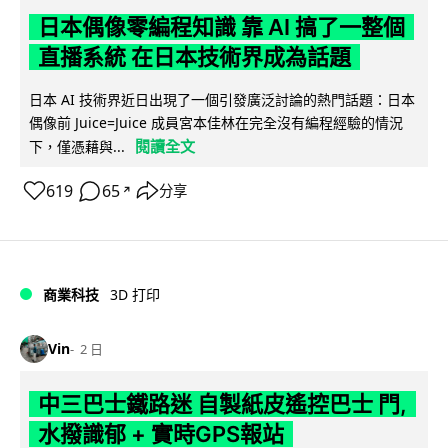
日本偶像零編程知識 靠 AI 搞了一整個
直播系統 在日本技術界成為話題
日本 AI 技術界近日出現了一個引發廣泛討論的熱門話題：日本
偶像前 Juice=Juice 成員宮本佳林在完全沒有編程經驗的情況
閱讀全文
下，僅憑藉與...
619
65
分享
↗
商業科技
3D 打印
Vin
2 日
中三巴士鐵路迷 自製紙皮遙控巴士 門,
水撥識郁 + 實時GPS報站