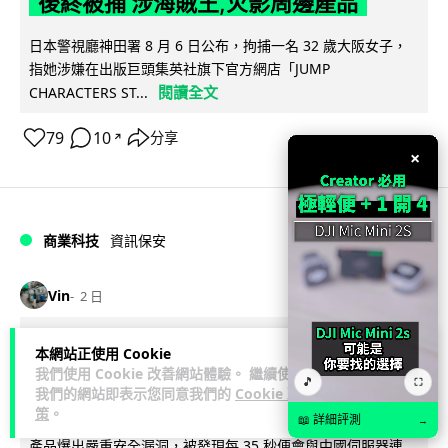
後終被捕 涉海賊王,火影周邊產品
日本警視廳神田署 8 月 6 日公布，拘捕一名 32 歲大阪女子，
指她涉嫌在出版巨頭集英社旗下官方網店「JUMP
閱讀全文
CHARACTERS ST...
79
10
分享
↗
×
商業科技
資訊保安
Vin
2 日
智博通路由器爆後門 官方緊急下架止血
本網站正使用 Cookie
我們使用 Cookie 改善網站體驗。 繼續使用
稱漏洞是功能在維修時使用
🎵
⛶
我們的網站即表示您同意我們的
Cookie 政
策
。
📖 詳細評測
中國網通廠商智博通電子（Zbtlink Electronics）旗下的路由器
→
產品爆出嚴重安全漏洞，被發現每 35 秒便會與中國伺服器連