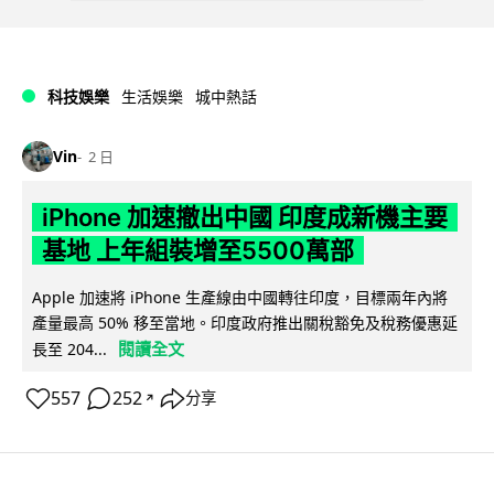
科技娛樂
生活娛樂
城中熱話
Vin
2 日
iPhone 加速撤出中國 印度成新機主要
基地 上年組裝增至5500萬部
Apple 加速將 iPhone 生產線由中國轉往印度，目標兩年內將
產量最高 50% 移至當地。印度政府推出關稅豁免及稅務優惠延
閱讀全文
長至 204...
557
252
分享
↗