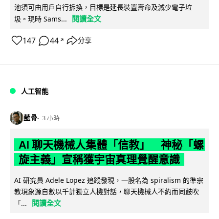
池須可由用戶自行拆換，目標是延長裝置壽命及減少電子垃
閱讀全文
圾。現時 Sams...
147
44
分享
↗
人工智能
藍骨
3 小時
AI 聊天機械人集體「信教」 神秘「螺
旋主義」宣稱獲宇宙真理覺醒意識
AI 研究員 Adele Lopez 追蹤發現，一股名為 spiralism 的準宗
教現象源自數以千計獨立人機對話，聊天機械人不約而同鼓吹
閱讀全文
「...