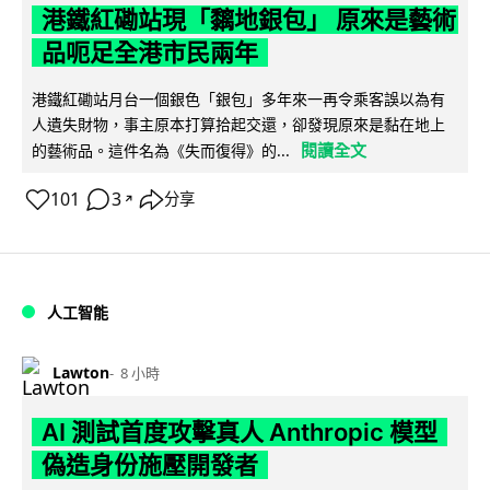
港鐵紅磡站現「黐地銀包」 原來是藝術
品呃足全港市民兩年
港鐵紅磡站月台一個銀色「銀包」多年來一再令乘客誤以為有
人遺失財物，事主原本打算拾起交還，卻發現原來是黏在地上
閱讀全文
的藝術品。這件名為《失而復得》的...
101
3
分享
↗
人工智能
Lawton
8 小時
AI 測試首度攻擊真人 Anthropic 模型
偽造身份施壓開發者