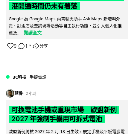
港開通時間仍未有着落
Google 為 Google Maps 內置聊天助手 Ask Maps 新增叫外
賣、訂酒店及查詢現場活動等自主執行功能，並引入個人化推
閱讀全文
薦及...
9
1
分享
↗
3C科技
手提電話
藍骨
2 小時
可換電池手機或重現市場 歐盟新例
2027 年強制手機用可拆式電池
歐盟新例將於 2027 年 2 月 18 日生效，規定手機及平板電腦電