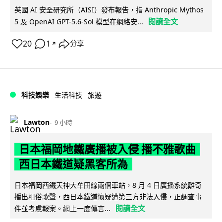
英國 AI 安全研究所（AISI）發布報告，指 Anthropic Mythos
閱讀全文
5 及 OpenAI GPT-5.6-Sol 模型在網絡安...
20
1
分享
↗
科技娛樂
生活科技
旅遊
Lawton
9 小時
日本福岡地鐵廣播被入侵 播不雅歌曲
西日本鐵道疑黑客所為
日本福岡西鐵天神大牟田線兩個車站，8 月 4 日廣播系統離奇
播出粗俗歌聲，西日本鐵道懷疑遭第三方非法入侵，正調查事
閱讀全文
件並考慮報案。網上一度傳言...