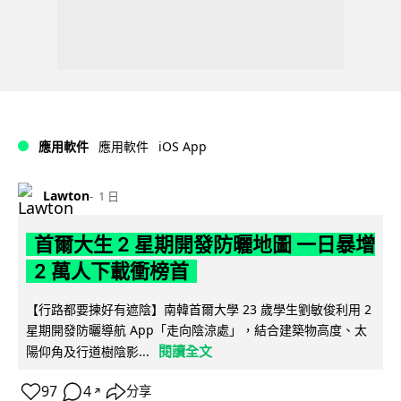
iOS App
應用軟件
應用軟件
Lawton
1 日
首爾大生 2 星期開發防曬地圖 一日暴增
2 萬人下載衝榜首
【行路都要揀好有遮陰】南韓首爾大學 23 歲學生劉敏俊利用 2
星期開發防曬導航 App「走向陰涼處」，結合建築物高度、太
閱讀全文
陽仰角及行道樹陰影...
97
4
分享
↗