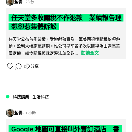
藍骨
23 分
任天堂多收關稅不作退款 業績報告理
想卻惹集體訴訟
任天堂公布首季業績，受遊戲熱賣及一筆美國退還關稅款項帶
動，盈利大幅跑贏預期。惟公司早前曾多次以關稅為由調高美
閱讀全文
國定價，如今關稅被裁定違法並全數...
分享
科技娛樂
生活科技
藍骨
1 小時
Google 地圖可直接叫外賣訂酒店 香