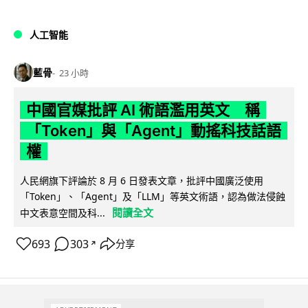
人工智能
藍骨
23 小時
中國官媒批評 AI 術語濫用英文 稱
「Token」與「Agent」動搖科技話語
權
人民網旗下評論於 8 月 6 日發表文章，批評中國廣泛使用
「Token」、「Agent」及「LLM」等英文術語，認為做法侵蝕
閱讀全文
中文表意空間及科...
693
303
分享
↗