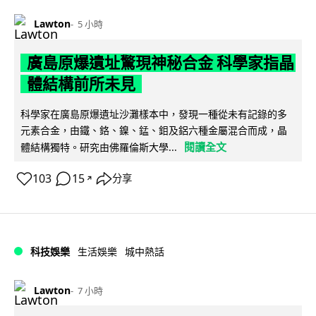
Lawton
5 小時
廣島原爆遺址驚現神秘合金 科學家指晶
體結構前所未見
科學家在廣島原爆遺址沙灘樣本中，發現一種從未有記錄的多
元素合金，由鐵、鉻、鎳、錳、鉬及鋁六種金屬混合而成，晶
閱讀全文
體結構獨特。研究由佛羅倫斯大學...
103
15
分享
↗
科技娛樂
生活娛樂
城中熱話
Lawton
7 小時