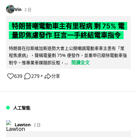
Vin
2 日
特朗普嘲電動車主有里程病 剩 75% 電
量即焦慮發作 狂言一手終結電車指令
特朗普在拉斯維加斯造勢大會上公開嘲諷電動車車主患有「里
程焦慮病」，聲稱電量剩 75% 便發作，並重申已廢除電動車強
閱讀全文
制令。惟專業車媒隨即反駁，...
639
279
分享
↗
人工智能
Lawton
2 日