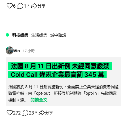
6
1
分享
↗
科技娛樂
生活娛樂
城中熱話
Vin
17 小時
法國 8 月 11 日出新例 未經同意嚴禁
Cold Call 違規企業最高罰 345 萬
法國將於 8 月 11 日起實施新例，全面禁止企業未經消費者同意
致電推銷，由「opt-out」拒接登記制轉為「opt-in」先徵同意
閱讀全文
機制。違...
272
23
分享
↗