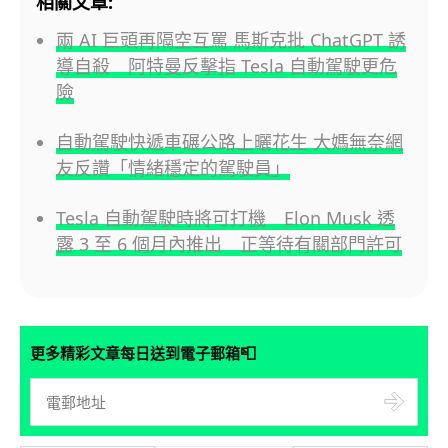
相關文章:
兩 AI 巨頭再隔空互罵 馬斯克批 ChatGPT 誘
導自殺 阿特曼反擊指 Tesla 自動駕駛更危
險
自動駕駛快遞車碾公路上曬花生 大媽無奈網
友反讚「情緒穩定的駕駛員」
Tesla 自動駕駛時將可打機 Elon Musk 透
露 3 至 6 個月內推出 正等待有關部門許可
📮
更多精彩文章每日送到電子郵箱