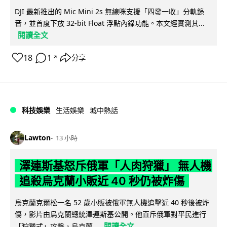
DJI 最新推出的 Mic Mini 2s 無線咪支援「四發一收」分軌錄
音，並首度下放 32-bit Float 浮點內錄功能。本文經實測其...
閱讀全文
18
1
分享
↗
科技娛樂
生活娛樂
城中熱話
Lawton
13 小時
澤連斯基怒斥俄軍「人肉狩獵」 無人機
追殺烏克蘭小販近 40 秒仍被炸傷
烏克蘭克爾松一名 52 歲小販被俄軍無人機追擊近 40 秒後被炸
傷，影片由烏克蘭總統澤連斯基公開。他直斥俄軍對平民進行
閱讀全文
「狩獵式」攻擊，烏克蘭...