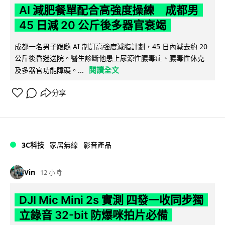
AI 減肥餐單配合高強度操練 成都男
45 日減 20 公斤後多器官衰竭
成都一名男子跟隨 AI 制訂高強度減脂計劃，45 日內減去約 20
公斤後昏迷送院。醫生診斷他患上尿源性膿毒症、膿毒性休克
閱讀全文
及多器官功能障礙。...
分享
3C科技
家居無線
影音產品
Vin
12 小時
DJI Mic Mini 2s 實測 四發一收同步獨
立錄音 32-bit 防爆咪拍片必備