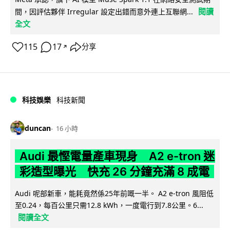
閱讀
間，因評估夥伴 Irregular 設定出錯而意外連上互聯網...
全文
115
17
分享
↗
科技娛樂
科技新聞
duncan
16 小時
Audi 最慳電量產車現身 A2 e-tron 迷
彩造型曝光 快充 26 分鐘充滿 8 成電
Audi 呢部新車，能耗竟然係25年前嘅一半。 A2 e-tron 風阻低
至0.24，每百公里只需12.8 kWh，一度電行到7.8公里。6...
閱讀全文