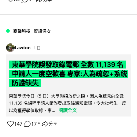
商業科技
資訊保安
Lawton
1 日
東華學院誤發取錄電郵 全數 11,139 名
申請人一度空歡喜 專家:人為疏忽+系統
防護缺失
東華學院今日（5 日）大學聯招放榜之際，因人為疏忽向全數
11,139 名課程申請人錯誤發出取錄通知電郵，令大批考生一度
閱讀全文
以為獲得學位取錄，事...
147
17
分享
↗