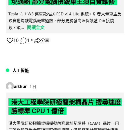
現過熱 部分電腦損毀車主須自費維修
Tesla 向 HW3 舊車款推送 FSD v14 Lite 系統，引發大量車主反
映自動駕駛電腦嚴重過熱，部分更觸發高溫保護甚至直接燒
閱讀全文
毀，須...
10
1
分享
↗
人工智能
arthur
1 日
港大工程學院研極簡架構晶片 搜尋速度
勝標準 CPU 1 億倍
港大團隊研發極簡架構模擬內容尋址記憶體（CAM）晶片，用
二硫化鉬及半金屬銻克服傳輸瓶頸，漢明距離計算速度比標準