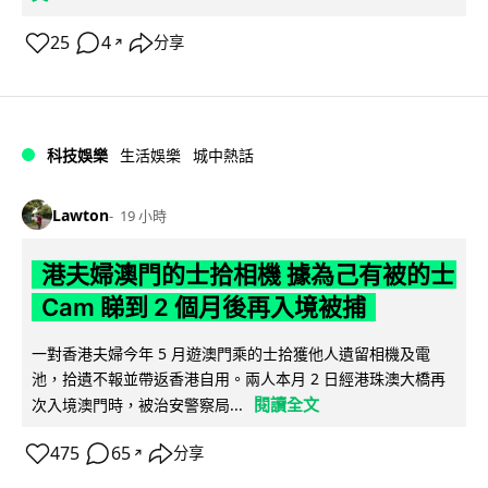
25
4
分享
↗
科技娛樂
生活娛樂
城中熱話
Lawton
19 小時
港夫婦澳門的士拾相機 據為己有被的士
Cam 睇到 2 個月後再入境被捕
一對香港夫婦今年 5 月遊澳門乘的士拾獲他人遺留相機及電
池，拾遺不報並帶返香港自用。兩人本月 2 日經港珠澳大橋再
閱讀全文
次入境澳門時，被治安警察局...
475
65
分享
↗