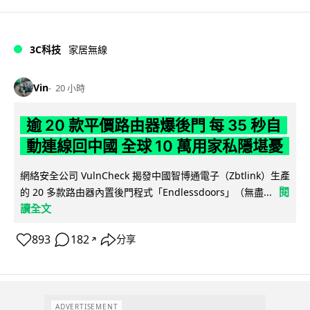
3C科技
家居無線
Vin
20 小時
逾 20 款平價路由器爆後門 每 35 秒自
動連線回中國 全球 10 萬用家私隱堪憂
網絡安全公司 VulnCheck 揭發中國智博通電子（Zbtlink）生產
閱
的 20 多款路由器內置後門程式「Endlessdoors」（無盡...
讀全文
893
182
分享
↗
ADVERTISEMENT