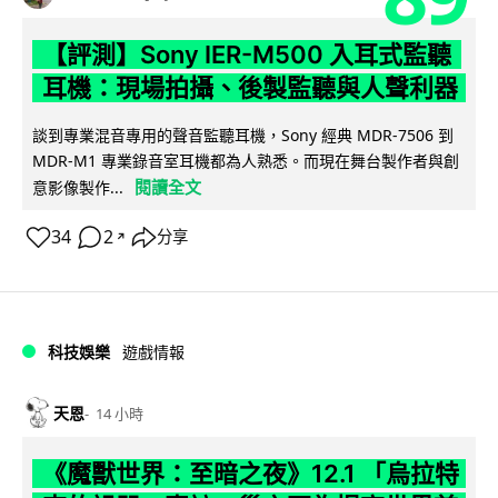
【評測】Sony IER-M500 入耳式監聽
耳機：現場拍攝、後製監聽與人聲利器
談到專業混音專用的聲音監聽耳機，Sony 經典 MDR-7506 到
MDR-M1 專業錄音室耳機都為人熟悉。而現在舞台製作者與創
閱讀全文
意影像製作...
34
2
分享
↗
科技娛樂
遊戲情報
天恩
14 小時
《魔獸世界：至暗之夜》12.1 「烏拉特