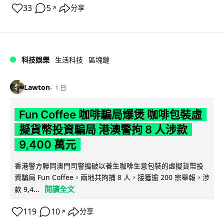
33
5
分享
↗
科技娛樂
生活科技
區塊鏈
Lawton
1 日
Fun Coffee 咖啡騙局爆煲 咖啡包裝虛
擬貨幣投資騙局 港澳警拘 8 人涉款
9,400 萬元
香港警方聯同澳門司警搗破以養生咖啡生意包裝的虛擬貨幣投
資騙局 Fun Coffee，兩地共拘捕 8 人，接獲逾 200 宗舉報，涉
閱讀全文
款 9,4...
119
10
分享
↗