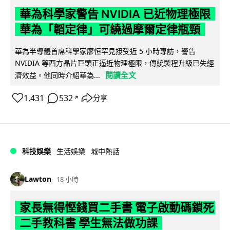
華為科學家警告 NVIDIA 已近物理極限
華為「韜定律」可繞過摩爾定律瓶頸
華為半導體首席科學家廖恒罕見接受近 5 小時專訪，警告
NVIDIA 等西方晶片巨頭正逼近物理極限，傳統製程升級已失經
閱讀全文
濟效益。他同時介紹華為...
1,431
532
分享
↗
科技娛樂
生活娛樂
城中熱話
Lawton
18 小時
家長無得慳錢買二手書 電子啟動碼鎖死
二手教科書 學生無法做功課