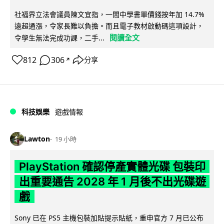
社福界立法會議員陳文宜指，一間中學書單價錢按年加 14.7%
遠超通漲，令家長難以負擔。而且電子教材啟動碼這項設計，
閱讀全文
令學生無法完成功課，二手...
812
306
分享
↗
科技娛樂
遊戲情報
Lawton
19 小時
PlayStation 確認停產實體光碟 包裝印
出重要通告 2028 年 1 月後不出光碟遊
戲
Sony 已在 PS5 主機包裝加貼提示貼紙，重申官方 7 月已公布