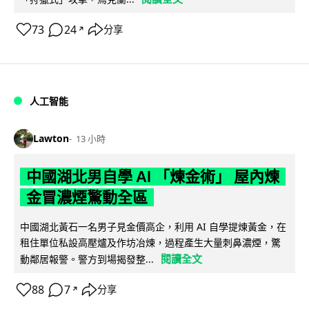
73
24
分享
↗
人工智能
Lawton
13 小時
中國湖北男自學 AI 「煉金術」 屋內煉
金冒濃煙驚動全區
中國湖北黃石一名男子見金價高企，利用 AI 自學提煉黃金，在
租住單位私設高壓爐及作坊冶煉，過程產生大量刺鼻濃煙，驚
閱讀全文
動鄰居報警。警方到場揭發整...
88
7
分享
↗