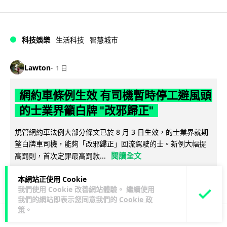
科技娛樂
生活科技
智慧城市
Lawton
1 日
網約車條例生效 有司機暫時停工避風頭
的士業界籲白牌 "改邪歸正"
規管網約車法例大部分條文已於 8 月 3 日生效，的士業界就期
望白牌車司機，能夠「改邪歸正」回流駕駛的士。新例大幅提
閱讀全文
高罰則，首次定罪最高罰款...
207
147
分享
本網站正使用 Cookie
↗
我們使用 Cookie 改善網站體驗。 繼續使用
我們的網站即表示您同意我們的
Cookie 政
策
。