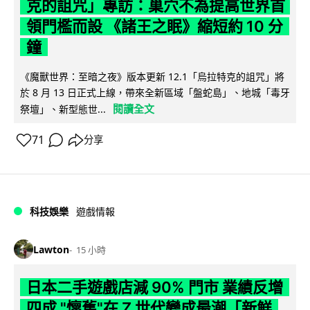
克的詛咒」專訪：巢穴不為提高世界首
領門檻而設 《諸王之眠》縮短約 10 分
鐘
《魔獸世界：至暗之夜》版本更新 12.1「烏拉特克的詛咒」將
於 8 月 13 日正式上線，帶來全新區域「盤蛇島」、地城「毒牙
閱讀全文
祭壇」、新型態世...
71
分享
科技娛樂
遊戲情報
Lawton
15 小時
日本二手遊戲店減 90% 門市 業績反增
四成 "懷舊"在 Z 世代變成最潮「新鮮