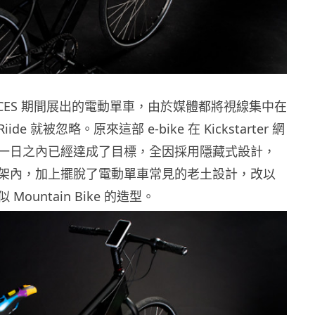
部在 CES 期間展出的電動單車，由於媒體都將視線集中在
de 就被忽略。原來這部 e-bike 在 Kickstarter 網
一日之內已經達成了目標，全因採用隱藏式設計，
架內，加上擺脫了電動單車常見的老土設計，改以
ountain Bike 的造型。