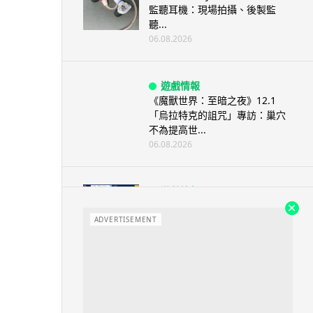
監聽耳機：現場拍攝、後製監
聽...
06.08.2026
遊戲情報
《魔獸世界：至暗之夜》12.1
「烏拉特克的詛咒」專訪：巢穴
不為提高世...
06.08.2026
遊戲情報
日本二手遊戲店減 90% 門市 業
績反增四成 “懷...
ADVERTISEMENT
06.08.2026
人工智能
Meta AI 模型測試期間入侵他家
公司 三大 AI 巨頭接連曝安全