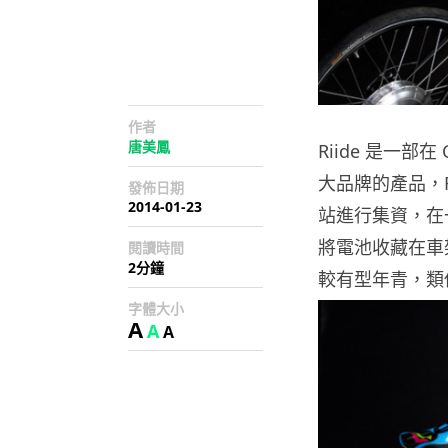
作者
唐美鳳
Riide 是一
大品牌的產品，Rii
發佈日期
2014-01-23
站進行集資，在
將電池收藏在車
閱讀時間
2分鐘
較有型年青，類似 M
字體大小
A
A
A