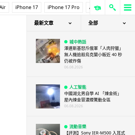
Air
iPhone 17
iPhone 17 Pro
AirPods Pro 3
Ap
最新文章
全部
城中熱話
澤連斯基怒斥俄軍「人肉狩獵」
無人機追殺烏克蘭小販近 40 秒
仍被炸傷
06.08.2026
人工智能
中國湖北男自學 AI 「煉金術」
屋內煉金冒濃煙驚動全區
06.08.2026
流動音樂
【評測】Sony IER-M500 入耳式