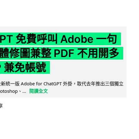
GPT 免費呼叫 Adobe 一句
體修圖兼整 PDF 不用開多
P 兼免帳號
全新統一版 Adobe for ChatGPT 外掛，取代去年推出三個獨立
otoshop、...
閱讀全文
享