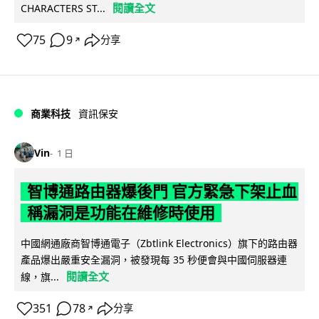
閱讀全文
CHARACTERS ST...
75
9
分享
↗
商業科技
資訊保安
Vin
1 日
智博通路由器爆後門 官方緊急下架止血
稱漏洞是功能在維修時使用
中國網通廠商智博通電子（Zbtlink Electronics）旗下的路由器
產品爆出嚴重安全漏洞，被發現每 35 秒便會與中國伺服器連
閱讀全文
線，旗...
351
78
分享
↗