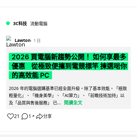
3C科技
流動電腦
Lawton
1 日
2026 買電腦新趨勢公開！ 如何享最多
優惠 從極致便攜到電競標竿 揀選啱你
的高效能 PC
2026 年的電腦選購基準已經全面升級。除了基本效能，「極致
輕量化」、「機身美學」、「AI算力」、「前瞻技術加持」以
閱讀全文
及「品質與售後服務」 已...
21
1
分享
↗