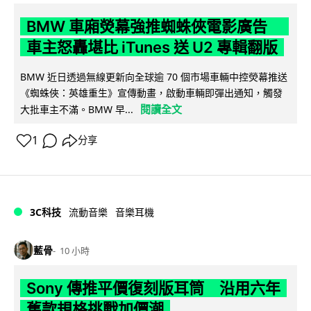
BMW 車廂熒幕強推蜘蛛俠電影廣告
車主怒轟堪比 iTunes 送 U2 專輯翻版
BMW 近日透過無線更新向全球逾 70 個市場車輛中控熒幕推送
《蜘蛛俠：英雄重生》宣傳動畫，啟動車輛即彈出通知，觸發
閱讀全文
大批車主不滿。BMW 早...
1
分享
3C科技
流動音樂
音樂耳機
藍骨
10 小時
Sony 傳推平價復刻版耳筒 沿用六年
舊款規格挑戰加價潮