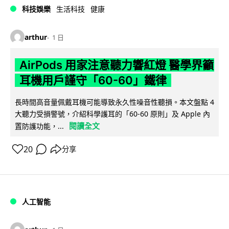
科技娛樂
生活科技
健康
arthur
1 日
AirPods 用家注意聽力響紅燈 醫學界籲
耳機用戶謹守「60-60」鐵律
長時間高音量佩戴耳機可能導致永久性噪音性聽損。本文盤點 4
大聽力受損警號，介紹科學護耳的「60-60 原則」及 Apple 內
閱讀全文
置防護功能，...
20
分享
人工智能