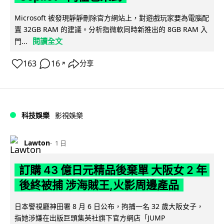
Microsoft 被發現靜靜刪除官方網站上，對遊戲玩家要為電腦配
置 32GB RAM 的建議。分析指微軟同時新推出的 8GB RAM 入
閱讀全文
門...
163
16
分享
↗
科技娛樂
影視娛樂
Lawton
1 日
訂購 43 億日元精品後棄單 大阪女 2 年
後終被捕 涉海賊王,火影周邊產品
日本警視廳神田署 8 月 6 日公布，拘捕一名 32 歲大阪女子，
指她涉嫌在出版巨頭集英社旗下官方網店「JUMP