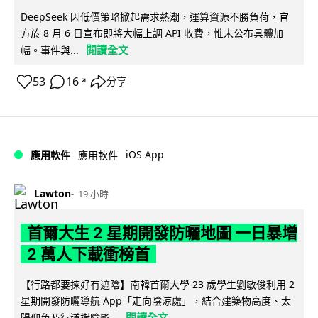
DeepSeek 因低價策略掀起需求熱潮，運算資源不勝負荷，官
方於 8 月 6 日宣布即將大幅上調 API 收費，惟未公布具體加
閱讀全文
幅。事件與...
53
16
分享
↗
iOS App
應用軟件
應用軟件
Lawton
19 小時
首爾大生 2 星期開發防曬地圖 一日暴增
2 萬人下載衝榜首
【行路都要揀好有遮陰】南韓首爾大學 23 歲學生劉敏俊利用 2
星期開發防曬導航 App「走向陰涼處」，結合建築物高度、太
閱讀全文
陽仰角及行道樹陰影...