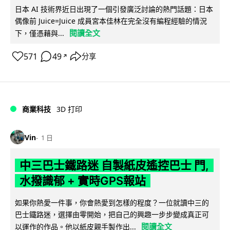
日本 AI 技術界近日出現了一個引發廣泛討論的熱門話題：日本
偶像前 Juice=Juice 成員宮本佳林在完全沒有編程經驗的情況
閱讀全文
下，僅憑藉與...
571
49
分享
↗
商業科技
3D 打印
Vin
1 日
中三巴士鐵路迷 自製紙皮遙控巴士 門,
水撥識郁 + 實時GPS報站
如果你熱愛一件事，你會熱愛到怎樣的程度？一位就讀中三的
巴士鐵路迷，選擇由零開始，把自己的興趣一步步變成真正可
閱讀全文
以運作的作品。他以紙皮親手製作出...