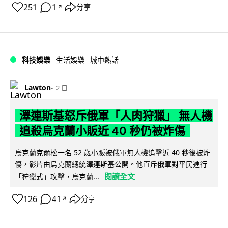
251
1
分享
↗
科技娛樂
生活娛樂
城中熱話
Lawton
2 日
澤連斯基怒斥俄軍「人肉狩獵」 無人機
追殺烏克蘭小販近 40 秒仍被炸傷
烏克蘭克爾松一名 52 歲小販被俄軍無人機追擊近 40 秒後被炸
傷，影片由烏克蘭總統澤連斯基公開。他直斥俄軍對平民進行
閱讀全文
「狩獵式」攻擊，烏克蘭...
126
41
分享
↗