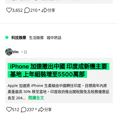
3,652
210
分享
↗
科技娛樂
生活娛樂
城中熱話
Vin
1 日
iPhone 加速撤出中國 印度成新機主要
基地 上年組裝增至5500萬部
Apple 加速將 iPhone 生產線由中國轉往印度，目標兩年內將
產量最高 50% 移至當地。印度政府推出關稅豁免及稅務優惠延
閱讀全文
長至 204...
512
237
分享
↗