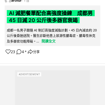
arthur
1 日
AI 減肥餐單配合高強度操練 成都男
45 日減 20 公斤後多器官衰竭
成都一名男子跟隨 AI 制訂高強度減脂計劃，45 日內減去約 20
公斤後昏迷送院。醫生診斷他患上尿源性膿毒症、膿毒性休克
閱讀全文
及多器官功能障礙。...
23
4
分享
↗
ADVERTISEMENT