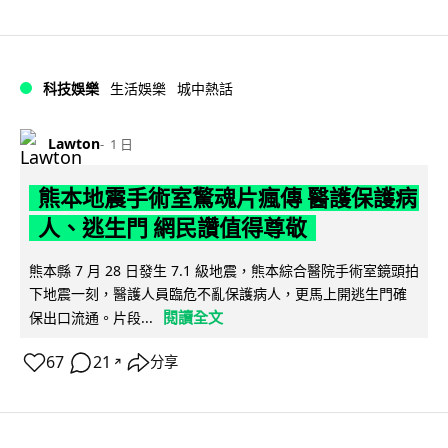
科技娛樂
生活娛樂
城中熱話
Lawton
1 日
熊本地震手術室驚魂片瘋傳 醫護保護病
人、逃生門 網民讚值得尊敬
熊本縣 7 月 28 日發生 7.1 級地震，熊本綜合醫院手術室鏡頭拍
下地震一刻，醫護人員臨危不亂保護病人，更馬上開逃生門確
閱讀全文
保出口流通。片段...
67
21
分享
↗