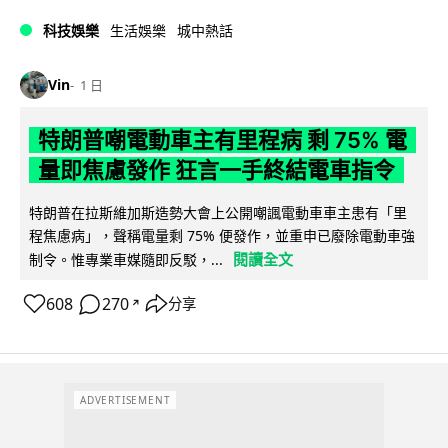
科技娛樂
生活娛樂
城中熱話
Vin
1 日
特朗普嘲電動車主有里程病 剩 75% 電
量即焦慮發作 狂言一手終結電車指令
特朗普在拉斯維加斯造勢大會上公開嘲諷電動車車主患有「里
程焦慮病」，聲稱電量剩 75% 便發作，並重申已廢除電動車強
閱讀全文
制令。惟專業車媒隨即反駁，...
608
270
分享
↗
ADVERTISEMENT