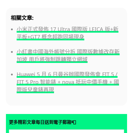
相關文章:
小米正式發佈 17 Ultra 國際版 LEICA 版+新
平板+GT7 概念超跑同場現身
小紅書中國海外帳號分拆 國際版數據改存新
加坡 用戶將強制跳轉獨立網域
Huawei 5 月 6 日曼谷辦國際發佈會 FIT 5 /
FIT 5 Pro 智能錶 + nova 抵玩中價手機 + 國
際版兒童錶再現
📮
更多精彩文章每日送到電子郵箱