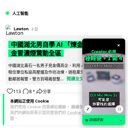
人工智能
Lawton
2 日
中國湖北男自學 AI 「煉金術」 屋內煉
×
金冒濃煙驚動全區
中國湖北黃石一名男子見金價高企，利用 AI 自學提煉黃金，在
租住單位私設高壓爐及作坊冶煉，過程產生大量刺鼻濃煙，驚
閱讀全文
動鄰居報警。警方到場揭發整...
113
8
分享
↗
本網站正使用 Cookie
我們使用 Cookie 改善網站體驗。 繼續使用
🎵
⛶
我們的網站即表示您同意我們的
Cookie 政
策
。
📖 詳細評測
3C科技
流動音樂
→