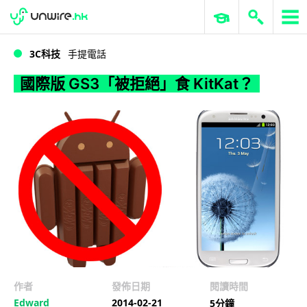
WWDC 2026
GenAI 與雲端科技專區
ERP 與商業 AI
國際版 GS3「被拒絕」食 KitKat？
3C科技
手提電話
國際版 GS3「被拒絕」食 KitKat？
作者
發佈日期
閱讀時間
Edward
2014-02-21
5分鐘