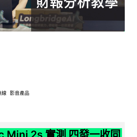
無線
影音產品
ic Mini 2s 實測 四發一收同