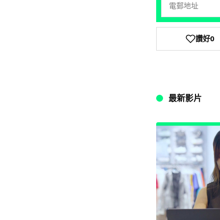
讚好
0
最新影片