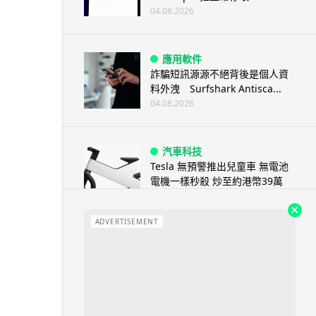
04.08.2026
應用軟件
詐騙短訊源源不絕背後是個人資
料外洩 Surfshark Antisca...
04.08.2026
汽車科技
Tesla 無預警推出兒童車 無電池
電機一樣秒殺 炒至約港幣39萬
04.08.2026
ADVERTISEMENT
iPhone app
歐盟再發功 Apple 終答應
iPhone 跨機剪貼簿將可貼 ...
04.08.2026