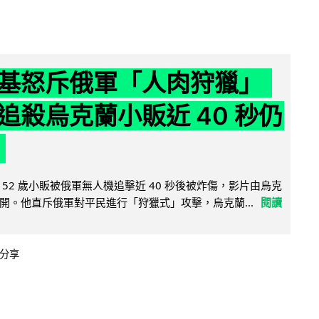
基怒斥俄軍「人肉狩獵」
追殺烏克蘭小販近 40 秒仍
52 歲小販被俄軍無人機追擊近 40 秒後被炸傷，影片由烏克
開。他直斥俄軍對平民進行「狩獵式」攻擊，烏克蘭...
閱讀
分享