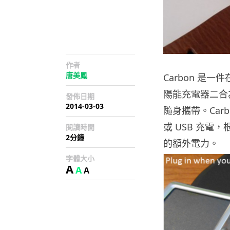
作者
唐美鳳
Carbon 是一
陽能充電器二合
發佈日期
2014-03-03
隨身攜帶。Car
或 USB 充電
閱讀時間
2分鐘
的額外電力。
字體大小
A
A
A