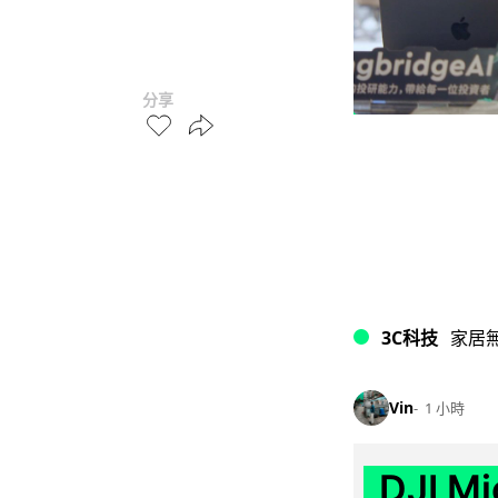
分享
3C科技
家居
Vin
1 小時
DJI M