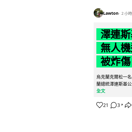
Lawton
2 小時
澤連斯
無人機
被炸傷
烏克蘭克爾松一名 
蘭總統澤連斯基公
全文
21
3
↗