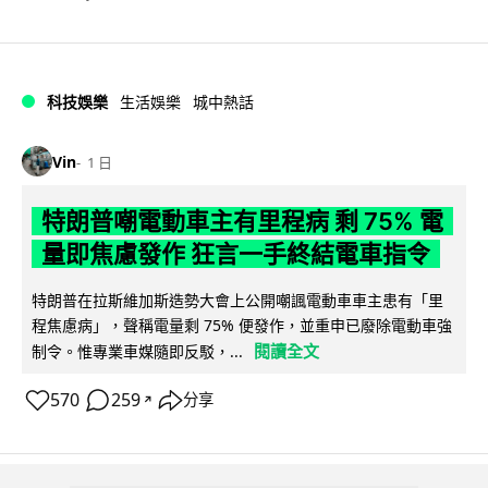
科技娛樂
生活娛樂
城中熱話
Vin
1 日
特朗普嘲電動車主有里程病 剩 75% 電
量即焦慮發作 狂言一手終結電車指令
特朗普在拉斯維加斯造勢大會上公開嘲諷電動車車主患有「里
程焦慮病」，聲稱電量剩 75% 便發作，並重申已廢除電動車強
閱讀全文
制令。惟專業車媒隨即反駁，...
570
259
分享
↗