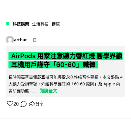
科技娛樂
生活科技
健康
arthur
1 日
AirPods 用家注意聽力響紅燈 醫學界籲
耳機用戶謹守「60-60」鐵律
長時間高音量佩戴耳機可能導致永久性噪音性聽損。本文盤點 4
大聽力受損警號，介紹科學護耳的「60-60 原則」及 Apple 內
閱讀全文
置防護功能，...
20
分享