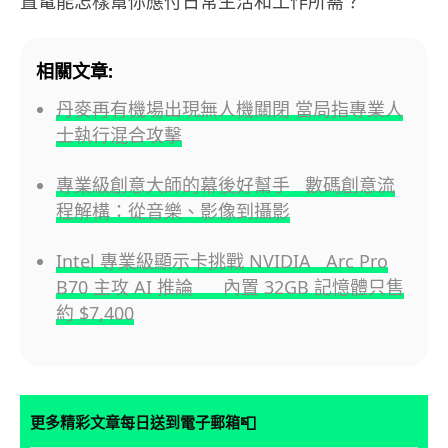
置電能怎樣幫你應付日常生活和工作所需？
相關文章:
丹麥再有機場出現無人機關閉 當局指專業人
士執行混合攻擊
專業級創意大師的幕後好幫手 數碼創意流
程解構：從音樂、影像到攝影
Intel 專業級顯示卡挑戰 NVIDIA Arc Pro
B70 主攻 AI 推論 內置 32GB 記憶體只售
約 $7,400
📮
更多精彩文章每日送到電子郵箱