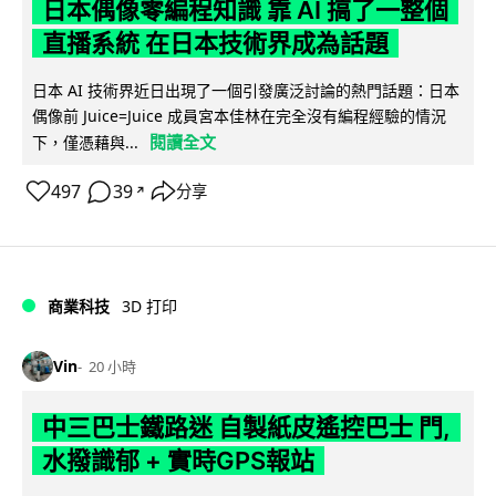
日本偶像零編程知識 靠 AI 搞了一整個
直播系統 在日本技術界成為話題
日本 AI 技術界近日出現了一個引發廣泛討論的熱門話題：日本
偶像前 Juice=Juice 成員宮本佳林在完全沒有編程經驗的情況
閱讀全文
下，僅憑藉與...
497
39
分享
↗
商業科技
3D 打印
Vin
20 小時
中三巴士鐵路迷 自製紙皮遙控巴士 門,
水撥識郁 + 實時GPS報站