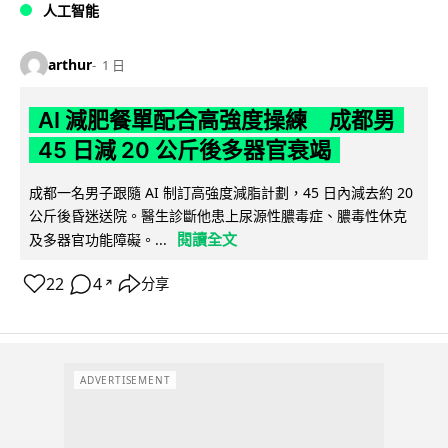
人工智能
arthur
1 日
AI 減肥餐單配合高強度操練 成都男
45 日減 20 公斤後多器官衰竭
成都一名男子跟隨 AI 制訂高強度減脂計劃，45 日內減去約 20
公斤後昏迷送院。醫生診斷他患上尿源性膿毒症、膿毒性休克
閱讀全文
及多器官功能障礙。...
22
4
分享
↗
ADVERTISEMENT