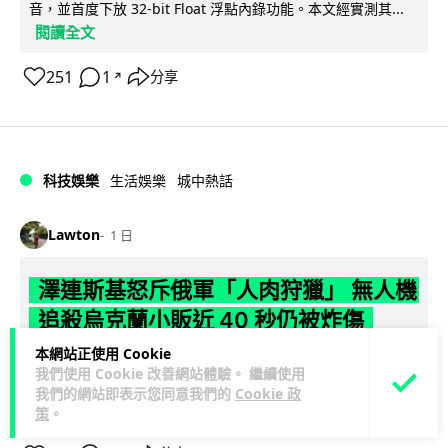
音，並首度下放 32-bit Float 浮點內錄功能。本文經實測其...
閱讀全文
251
1
分享
↗
科技娛樂
生活娛樂
城中熱話
Lawton
1 日
澤連斯基怒斥俄軍「人肉狩獵」 無人機
追殺烏克蘭小販近 40 秒仍被炸傷
本網站正使用 Cookie
烏克蘭克爾松一名 52 歲小販被俄軍無人機追擊近 40 秒後被炸
我們使用 Cookie 改善網站體驗。 繼續使用
傷，影片由烏克蘭總統澤連斯基公開。他直斥俄軍對平民進行
我們的網站即表示您同意我們的
Cookie 政
閱讀全文
「狩獵式」攻擊，烏克蘭...
策
。