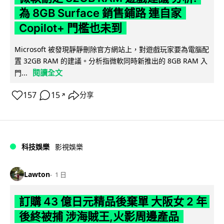
為 8GB Surface 銷售鋪路 連自家
Copilot+ 門檻也未到
Microsoft 被發現靜靜刪除官方網站上，對遊戲玩家要為電腦配
置 32GB RAM 的建議。分析指微軟同時新推出的 8GB RAM 入
閱讀全文
門...
157
15
分享
↗
科技娛樂
影視娛樂
Lawton
1 日
訂購 43 億日元精品後棄單 大阪女 2 年
後終被捕 涉海賊王,火影周邊產品