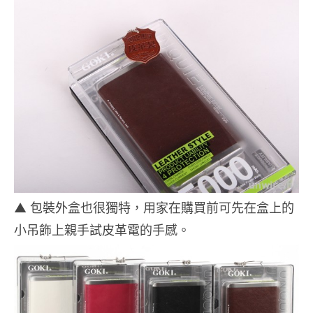
▲ 包裝外盒也很獨特，用家在購買前可先在盒上的
小吊飾上親手試皮革電的手感。