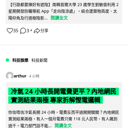
【行路都要揀好有遮陰】南韓首爾大學 23 歲學生劉敏俊利用 2
星期開發防曬導航 App「走向陰涼處」，結合建築物高度、太
閱讀全文
陽仰角及行道樹陰影...
35
3
分享
↗
科技娛樂
科技新聞
arthur
4 小時
冷氣 24 小時長開電費更平？內地網民
實測結果兩極 專家拆解慳電邏輯
你信唔信冷氣長開 24 小時，電費反而平過開開關關？內地網民
實測結果兩極，有人一個月電費只需 118 元人民幣，有人飆到
閱讀全文
過千。電力部門話不能...