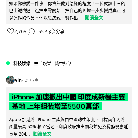
如果你熱愛一件事，你會熱愛到怎樣的程度？一位就讀中三的
巴士鐵路迷，選擇由零開始，把自己的興趣一步步變成真正可
閱讀全文
以運作的作品。他以紙皮親手製作出...
2,769
155
分享
↗
科技娛樂
生活娛樂
城中熱話
Vin
21 小時
iPhone 加速撤出中國 印度成新機主要
基地 上年組裝增至5500萬部
Apple 加速將 iPhone 生產線由中國轉往印度，目標兩年內將
產量最高 50% 移至當地。印度政府推出關稅豁免及稅務優惠延
閱讀全文
長至 204...