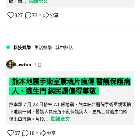
閱讀全文
線，旗...
327
73
分享
↗
科技娛樂
生活娛樂
城中熱話
Lawton
1 日
熊本地震手術室驚魂片瘋傳 醫護保護病
人、逃生門 網民讚值得尊敬
熊本縣 7 月 28 日發生 7.1 級地震，熊本綜合醫院手術室鏡頭拍
下地震一刻，醫護人員臨危不亂保護病人，更馬上開逃生門確
閱讀全文
保出口流通。片段...
67
18
分享
↗