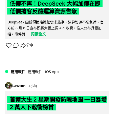
低價不再！DeepSeek 大幅加價在即
低價搶客反釀運算資源告急
DeepSeek 因低價策略掀起需求熱潮，運算資源不勝負荷，官
方於 8 月 6 日宣布即將大幅上調 API 收費，惟未公布具體加
閱讀全文
幅。事件與...
分享
iOS App
應用軟件
應用軟件
Lawton
3 小時
首爾大生 2 星期開發防曬地圖 一日暴增
2 萬人下載衝榜首