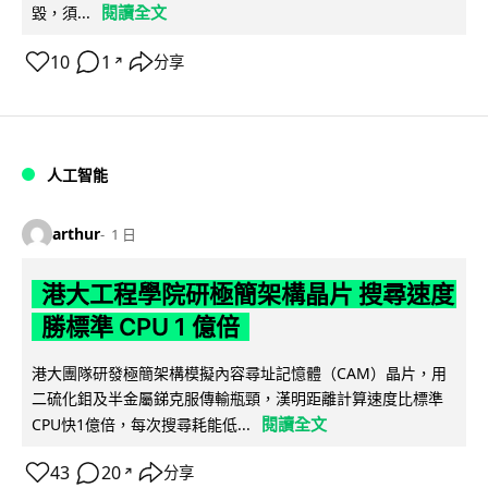
閱讀全文
毀，須...
10
1
分享
↗
人工智能
arthur
1 日
港大工程學院研極簡架構晶片 搜尋速度
勝標準 CPU 1 億倍
港大團隊研發極簡架構模擬內容尋址記憶體（CAM）晶片，用
二硫化鉬及半金屬銻克服傳輸瓶頸，漢明距離計算速度比標準
閱讀全文
CPU快1億倍，每次搜尋耗能低...
43
20
分享
↗