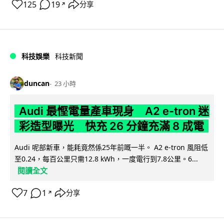
125
19
分享
↗
科技娛樂
科技新聞
duncan
23 小時
Audi 最慳電量產車現身 A2 e-tron 迷
彩造型曝光 快充 26 分鐘充滿 8 成電
Audi 呢部新車，能耗竟然係25年前嘅一半。 A2 e-tron 風阻低
至0.24，每百公里只需12.8 kWh，一度電行到7.8公里。6...
閱讀全文
7
1
分享
↗