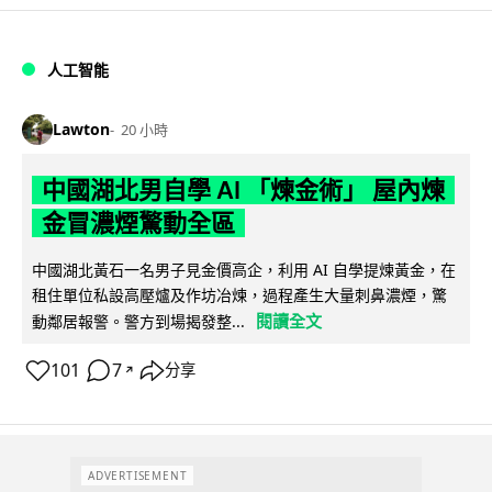
人工智能
Lawton
20 小時
中國湖北男自學 AI 「煉金術」 屋內煉
金冒濃煙驚動全區
中國湖北黃石一名男子見金價高企，利用 AI 自學提煉黃金，在
租住單位私設高壓爐及作坊冶煉，過程產生大量刺鼻濃煙，驚
閱讀全文
動鄰居報警。警方到場揭發整...
101
7
分享
↗
ADVERTISEMENT