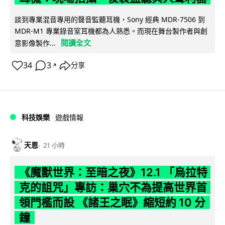
談到專業混音專用的聲音監聽耳機，Sony 經典 MDR-7506 到
MDR-M1 專業錄音室耳機都為人熟悉。而現在舞台製作者與創
閱讀全文
意影像製作...
34
3
分享
↗
科技娛樂
遊戲情報
天恩
21 小時
《魔獸世界：至暗之夜》12.1 「烏拉特
克的詛咒」專訪：巢穴不為提高世界首
領門檻而設 《諸王之眠》縮短約 10 分
鐘