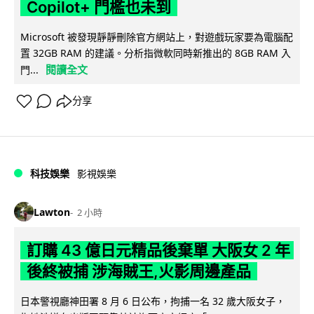
Copilot+ 門檻也未到
Microsoft 被發現靜靜刪除官方網站上，對遊戲玩家要為電腦配
置 32GB RAM 的建議。分析指微軟同時新推出的 8GB RAM 入
閱讀全文
門...
分享
科技娛樂
影視娛樂
Lawton
2 小時
訂購 43 億日元精品後棄單 大阪女 2 年
後終被捕 涉海賊王,火影周邊產品
日本警視廳神田署 8 月 6 日公布，拘捕一名 32 歲大阪女子，