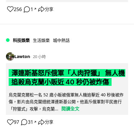
256
1
分享
↗
科技娛樂
生活娛樂
城中熱話
Lawton
20 小時
澤連斯基怒斥俄軍「人肉狩獵」 無人機
追殺烏克蘭小販近 40 秒仍被炸傷
烏克蘭克爾松一名 52 歲小販被俄軍無人機追擊近 40 秒後被炸
傷，影片由烏克蘭總統澤連斯基公開。他直斥俄軍對平民進行
閱讀全文
「狩獵式」攻擊，烏克蘭...
97
31
分享
↗