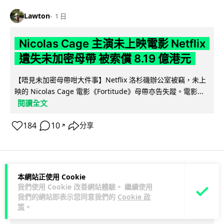
Lawton
1 日
Nicolas Cage 主演未上映電影 Netflix
遺失未加密母帶 被索償 8.19 億港元
【唔見未加密母帶咁大件事】Netflix 洛杉磯辦公室被竊，未上
映的 Nicolas Cage 電影《Fortitude》母帶亦告失蹤。電影...
閱讀全文
184
10
分享
↗
本網站正使用 Cookie
人工智能
我們使用 Cookie 改善網站體驗。 繼續使用
我們的網站即表示您同意我們的
Cookie 政
Vin
1 日
策
。