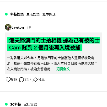
科技娛樂
生活娛樂
城中熱話
Lawton
1 日
港夫婦澳門的士拾相機 據為己有被的士
Cam 睇到 2 個月後再入境被捕
一對香港夫婦今年 5 月遊澳門乘的士拾獲他人遺留相機及電
池，拾遺不報並帶返香港自用。兩人本月 2 日經港珠澳大橋再
閱讀全文
次入境澳門時，被治安警察局...
515
74
分享
↗
3C科技
家居無線