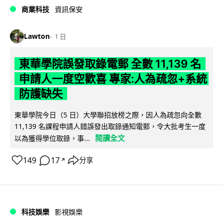
商業科技
資訊保安
Lawton
1 日
東華學院誤發取錄電郵 全數 11,139 名
申請人一度空歡喜 專家:人為疏忽+系統
防護缺失
東華學院今日（5 日）大學聯招放榜之際，因人為疏忽向全數
11,139 名課程申請人錯誤發出取錄通知電郵，令大批考生一度
閱讀全文
以為獲得學位取錄，事...
149
17
分享
↗
科技娛樂
影視娛樂