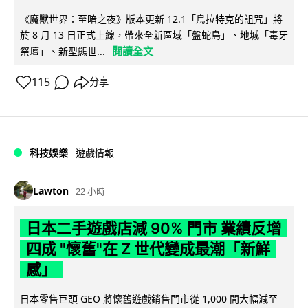
《魔獸世界：至暗之夜》版本更新 12.1「烏拉特克的詛咒」將
於 8 月 13 日正式上線，帶來全新區域「盤蛇島」、地城「毒牙
閱讀全文
祭壇」、新型態世...
115
分享
科技娛樂
遊戲情報
Lawton
22 小時
日本二手遊戲店減 90% 門市 業績反增
四成 "懷舊"在 Z 世代變成最潮「新鮮
感」
日本零售巨頭 GEO 將懷舊遊戲銷售門市從 1,000 間大幅減至