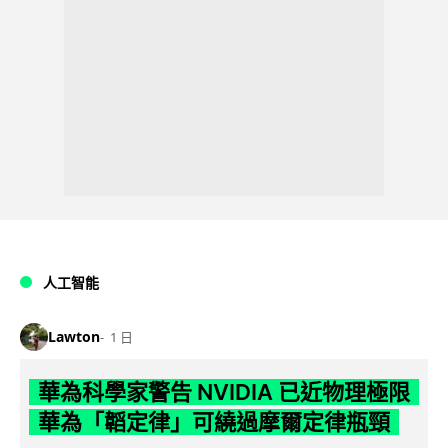
人工智能
Lawton
1 日
華為科學家警告 NVIDIA 已近物理極限
華為「韜定律」可繞過摩爾定律瓶頸