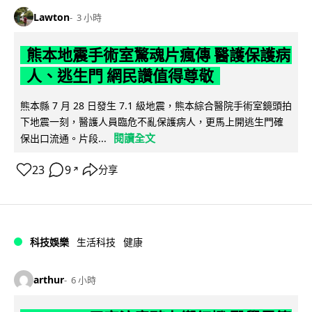
Lawton
3 小時
熊本地震手術室驚魂片瘋傳 醫護保護病
人、逃生門 網民讚值得尊敬
熊本縣 7 月 28 日發生 7.1 級地震，熊本綜合醫院手術室鏡頭拍
下地震一刻，醫護人員臨危不亂保護病人，更馬上開逃生門確
閱讀全文
保出口流通。片段...
23
9
分享
↗
科技娛樂
生活科技
健康
arthur
6 小時