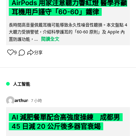
AirPods 用家注意聽力響紅燈 醫學界籲
耳機用戶謹守「60-60」鐵律
長時間高音量佩戴耳機可能導致永久性噪音性聽損。本文盤點 4
大聽力受損警號，介紹科學護耳的「60-60 原則」及 Apple 內
閱讀全文
置防護功能，...
9
分享
人工智能
arthur
7 小時
AI 減肥餐單配合高強度操練 成都男
45 日減 20 公斤後多器官衰竭