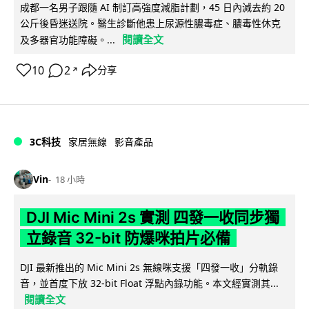
成都一名男子跟隨 AI 制訂高強度減脂計劃，45 日內減去約 20
公斤後昏迷送院。醫生診斷他患上尿源性膿毒症、膿毒性休克
閱讀全文
及多器官功能障礙。...
10
2
分享
↗
3C科技
家居無線
影音產品
Vin
18 小時
DJI Mic Mini 2s 實測 四發一收同步獨
立錄音 32-bit 防爆咪拍片必備
DJI 最新推出的 Mic Mini 2s 無線咪支援「四發一收」分軌錄
音，並首度下放 32-bit Float 浮點內錄功能。本文經實測其...
閱讀全文