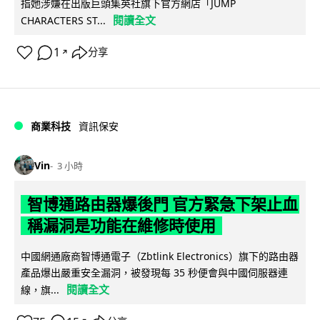
指她涉嫌在出版巨頭集英社旗下官方網店「JUMP
閱讀全文
CHARACTERS ST...
1
分享
↗
商業科技
資訊保安
Vin
3 小時
智博通路由器爆後門 官方緊急下架止血
稱漏洞是功能在維修時使用
中國網通廠商智博通電子（Zbtlink Electronics）旗下的路由器
產品爆出嚴重安全漏洞，被發現每 35 秒便會與中國伺服器連
閱讀全文
線，旗...