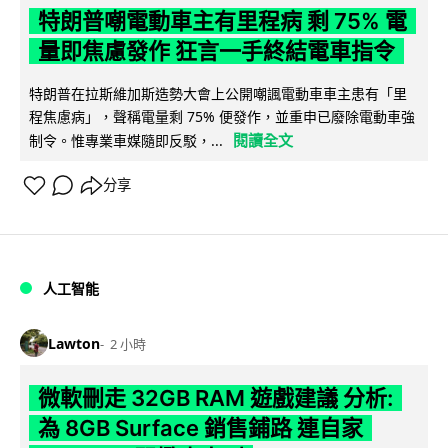
特朗普嘲電動車主有里程病 剩 75% 電
量即焦慮發作 狂言一手終結電車指令
特朗普在拉斯維加斯造勢大會上公開嘲諷電動車車主患有「里
程焦慮病」，聲稱電量剩 75% 便發作，並重申已廢除電動車強
閱讀全文
制令。惟專業車媒隨即反駁，...
分享
人工智能
Lawton
2 小時
微軟刪走 32GB RAM 遊戲建議 分析:
為 8GB Surface 銷售鋪路 連自家