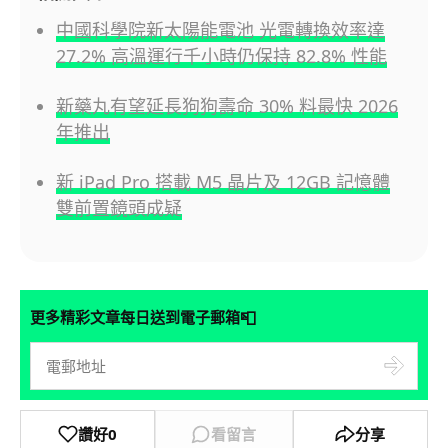
中國科學院新太陽能電池 光電轉換效率達
27.2% 高溫運行千小時仍保持 82.8% 性能
新藥丸有望延長狗狗壽命 30% 料最快 2026
年推出
新 iPad Pro 搭載 M5 晶片及 12GB 記憶體
雙前置鏡頭成疑
📮
更多精彩文章每日送到電子郵箱
讚好
0
看留言
分享