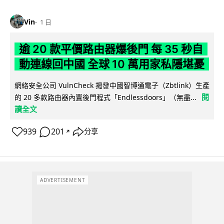
Vin
1 日
逾 20 款平價路由器爆後門 每 35 秒自
動連線回中國 全球 10 萬用家私隱堪憂
網絡安全公司 VulnCheck 揭發中國智博通電子（Zbtlink）生產
閱
的 20 多款路由器內置後門程式「Endlessdoors」（無盡...
讀全文
939
201
分享
↗
ADVERTISEMENT