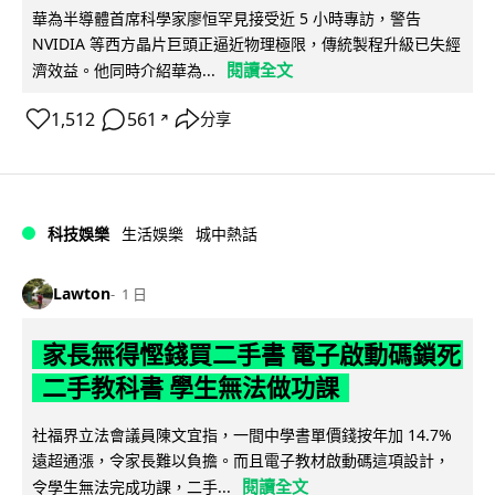
華為半導體首席科學家廖恒罕見接受近 5 小時專訪，警告
NVIDIA 等西方晶片巨頭正逼近物理極限，傳統製程升級已失經
閱讀全文
濟效益。他同時介紹華為...
1,512
561
分享
↗
科技娛樂
生活娛樂
城中熱話
Lawton
1 日
家長無得慳錢買二手書 電子啟動碼鎖死
二手教科書 學生無法做功課
社福界立法會議員陳文宜指，一間中學書單價錢按年加 14.7%
遠超通漲，令家長難以負擔。而且電子教材啟動碼這項設計，
閱讀全文
令學生無法完成功課，二手...