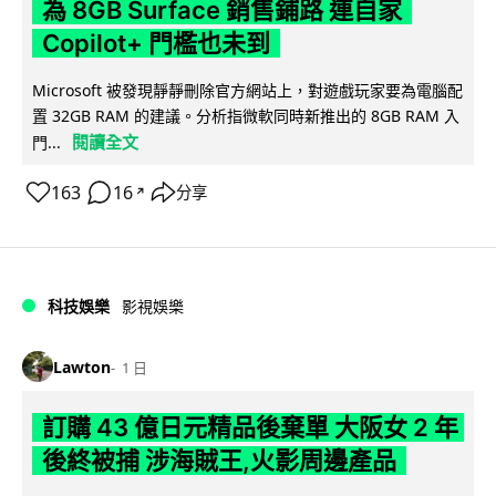
為 8GB Surface 銷售鋪路 連自家
Copilot+ 門檻也未到
Microsoft 被發現靜靜刪除官方網站上，對遊戲玩家要為電腦配
置 32GB RAM 的建議。分析指微軟同時新推出的 8GB RAM 入
閱讀全文
門...
163
16
分享
↗
科技娛樂
影視娛樂
Lawton
1 日
訂購 43 億日元精品後棄單 大阪女 2 年
後終被捕 涉海賊王,火影周邊產品