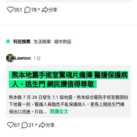
351
78
分享
↗
科技娛樂
生活娛樂
城中熱話
Lawton
1 日
熊本地震手術室驚魂片瘋傳 醫護保護病
人、逃生門 網民讚值得尊敬
熊本縣 7 月 28 日發生 7.1 級地震，熊本綜合醫院手術室鏡頭拍
下地震一刻，醫護人員臨危不亂保護病人，更馬上開逃生門確
閱讀全文
保出口流通。片段...
67
21
分享
↗