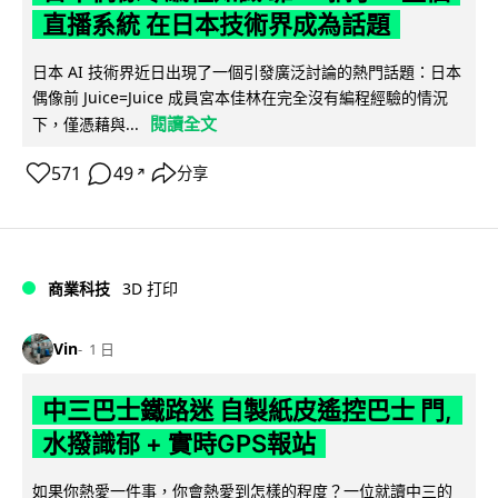
直播系統 在日本技術界成為話題
日本 AI 技術界近日出現了一個引發廣泛討論的熱門話題：日本
偶像前 Juice=Juice 成員宮本佳林在完全沒有編程經驗的情況
閱讀全文
下，僅憑藉與...
571
49
分享
↗
商業科技
3D 打印
Vin
1 日
中三巴士鐵路迷 自製紙皮遙控巴士 門,
水撥識郁 + 實時GPS報站
如果你熱愛一件事，你會熱愛到怎樣的程度？一位就讀中三的