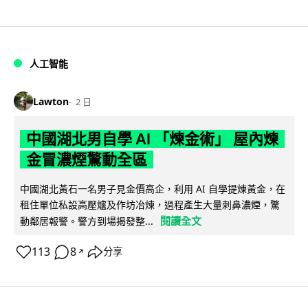
人工智能
Lawton
2 日
中國湖北男自學 AI 「煉金術」 屋內煉
金冒濃煙驚動全區
中國湖北黃石一名男子見金價高企，利用 AI 自學提煉黃金，在
租住單位私設高壓爐及作坊冶煉，過程產生大量刺鼻濃煙，驚
閱讀全文
動鄰居報警。警方到場揭發整...
113
8
分享
↗