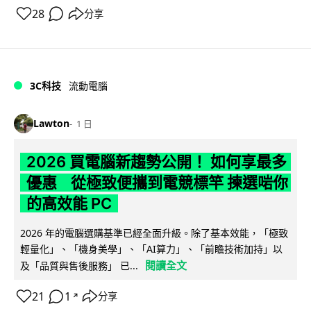
28
分享
3C科技
流動電腦
Lawton
1 日
2026 買電腦新趨勢公開！ 如何享最多
優惠 從極致便攜到電競標竿 揀選啱你
的高效能 PC
2026 年的電腦選購基準已經全面升級。除了基本效能，「極致
輕量化」、「機身美學」、「AI算力」、「前瞻技術加持」以
閱讀全文
及「品質與售後服務」 已...
21
1
分享
↗