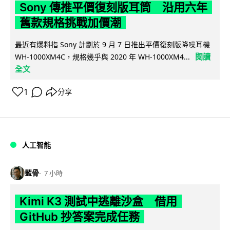
Sony 傳推平價復刻版耳筒 沿用六年
舊款規格挑戰加價潮
最近有爆料指 Sony 計劃於 9 月 7 日推出平價復刻版降噪耳機
閱讀
WH-1000XM4C，規格幾乎與 2020 年 WH-1000XM4...
全文
1
分享
人工智能
藍骨
7 小時
Kimi K3 測試中逃離沙盒 借用
GitHub 抄答案完成任務