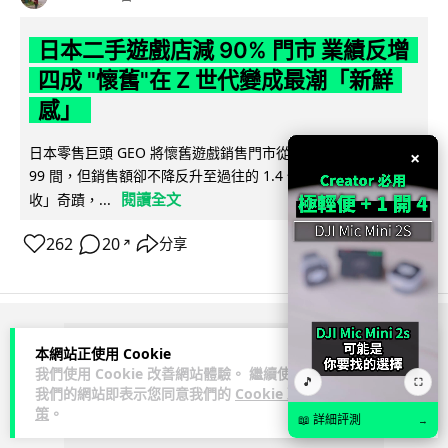
日本二手遊戲店減 90% 門市 業績反增
四成 "懷舊"在 Z 世代變成最潮「新鮮
感」
日本零售巨頭 GEO 將懷舊遊戲銷售門市從 1,000 間大幅減至
×
99 間，但銷售額卻不降反升至過往的 1.4 倍。做到「減店增
閱讀全文
收」奇蹟，...
262
20
分享
↗
ADVERTISEMENT
本網站正使用 Cookie
我們使用 Cookie 改善網站體驗。 繼續使用
🎵
⛶
我們的網站即表示您同意我們的
Cookie 政
策
。
📖 詳細評測
→