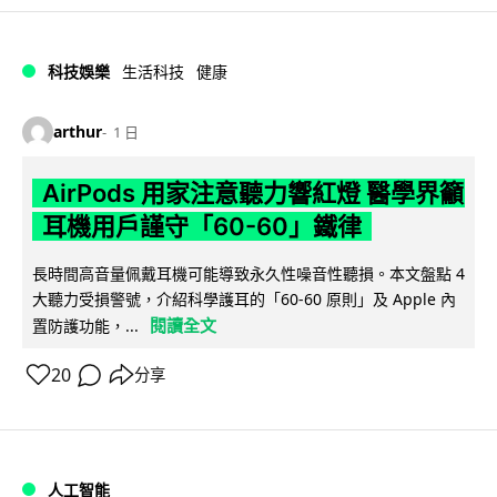
科技娛樂
生活科技
健康
arthur
1 日
AirPods 用家注意聽力響紅燈 醫學界籲
耳機用戶謹守「60-60」鐵律
長時間高音量佩戴耳機可能導致永久性噪音性聽損。本文盤點 4
大聽力受損警號，介紹科學護耳的「60-60 原則」及 Apple 內
閱讀全文
置防護功能，...
20
分享
人工智能