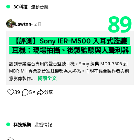
3C科技
流動音樂
89
Lawton
2 日
【評測】Sony IER-M500 入耳式監聽
耳機：現場拍攝、後製監聽與人聲利器
談到專業混音專用的聲音監聽耳機，Sony 經典 MDR-7506 到
MDR-M1 專業錄音室耳機都為人熟悉。而現在舞台製作者與創
閱讀全文
意影像製作...
39
5
分享
↗
科技娛樂
遊戲情報