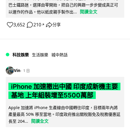
巴士鐵路迷，選擇由零開始，把自己的興趣一步步變成真正可
閱讀全文
以運作的作品。他以紙皮親手製作出...
3,652
210
分享
↗
科技娛樂
生活娛樂
城中熱話
Vin
1 日
iPhone 加速撤出中國 印度成新機主要
基地 上年組裝增至5500萬部
Apple 加速將 iPhone 生產線由中國轉往印度，目標兩年內將
產量最高 50% 移至當地。印度政府推出關稅豁免及稅務優惠延
閱讀全文
長至 204...