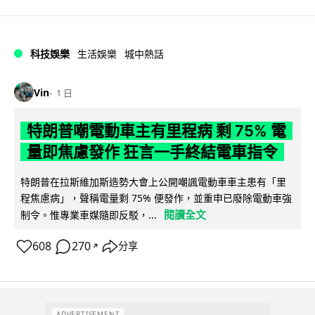
科技娛樂
生活娛樂
城中熱話
Vin
1 日
特朗普嘲電動車主有里程病 剩 75% 電
量即焦慮發作 狂言一手終結電車指令
特朗普在拉斯維加斯造勢大會上公開嘲諷電動車車主患有「里
程焦慮病」，聲稱電量剩 75% 便發作，並重申已廢除電動車強
閱讀全文
制令。惟專業車媒隨即反駁，...
608
270
分享
↗
ADVERTISEMENT