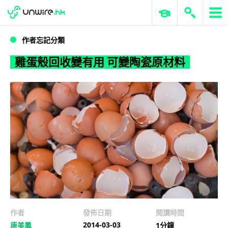
WWDC 2026
GenAI 與雲端科技專區
ERP 與商業 AI
雞蛋殼回收變有用 可變陶瓷原材料
作者忘記分類
雞蛋殼回收變有用 可變陶瓷原材料
作者
發佈日期
閱讀時間
2014-03-03
唐美鳳
1分鐘