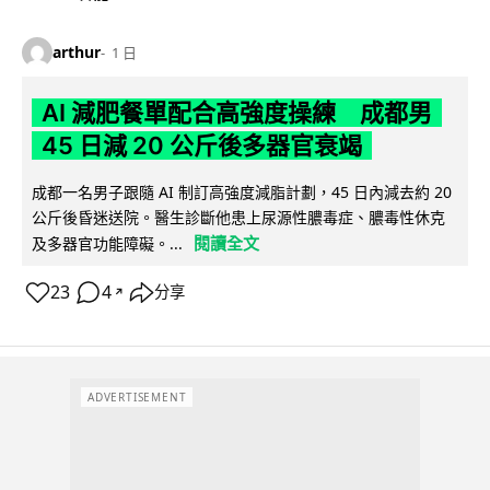
arthur
1 日
AI 減肥餐單配合高強度操練 成都男
45 日減 20 公斤後多器官衰竭
成都一名男子跟隨 AI 制訂高強度減脂計劃，45 日內減去約 20
公斤後昏迷送院。醫生診斷他患上尿源性膿毒症、膿毒性休克
閱讀全文
及多器官功能障礙。...
23
4
分享
↗
ADVERTISEMENT