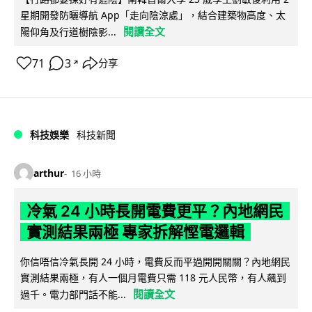
星期開發防曬導航 App「走向陰涼處」，結合建築物高度、太
閱讀全文
陽仰角及行道樹陰影...
71
3
分享
↗
科技娛樂
科技新聞
arthur
16 小時
冷氣 24 小時長開電費更平？內地網民
實測結果兩極 專家拆解慳電邏輯
你信唔信冷氣長開 24 小時，電費反而平過開開關關？內地網民
實測結果兩極，有人一個月電費只需 118 元人民幣，有人飆到
閱讀全文
過千。電力部門話不能...