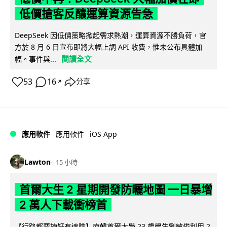
低價搶客反釀運算資源告急
DeepSeek 因低價策略掀起需求熱潮，運算資源不勝負荷，官
方於 8 月 6 日宣布即將大幅上調 API 收費，惟未公布具體加
閱讀全文
幅。事件與...
53
16
分享
↗
iOS App
應用軟件
應用軟件
Lawton
15 小時
首爾大生 2 星期開發防曬地圖 一日暴增
2 萬人下載衝榜首
【行路都要揀好有遮陰】南韓首爾大學 23 歲學生劉敏俊利用 2