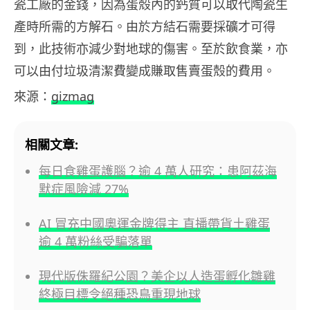
瓷工廠的金錢，因為蛋殼內的鈣質可以取代陶瓷生
產時所需的方解石。由於方結石需要採礦才可得
到，此技術亦減少對地球的傷害。至於飲食業，亦
可以由付垃圾清潔費變成賺取售賣蛋殼的費用。
來源：
gizmag
相關文章:
每日食雞蛋護腦？逾 4 萬人研究：患阿茲海
默症風險減 27%
AI 冒充中國奧運金牌得主 直播帶貨土雞蛋
逾 4 萬粉絲受騙落單
現代版侏羅紀公園？美企以人造蛋孵化雛雞
終極目標令絕種恐鳥重現地球