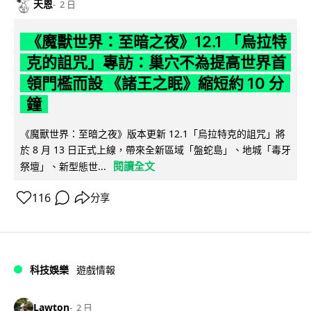
天恩
2 日
《魔獸世界：至暗之夜》12.1 「烏拉特
克的詛咒」專訪：巢穴不為提高世界首
領門檻而設 《諸王之眠》縮短約 10 分
鐘
《魔獸世界：至暗之夜》版本更新 12.1「烏拉特克的詛咒」將
於 8 月 13 日正式上線，帶來全新區域「盤蛇島」、地城「毒牙
閱讀全文
祭壇」、新型態世...
116
分享
科技娛樂
遊戲情報
Lawton
2 日