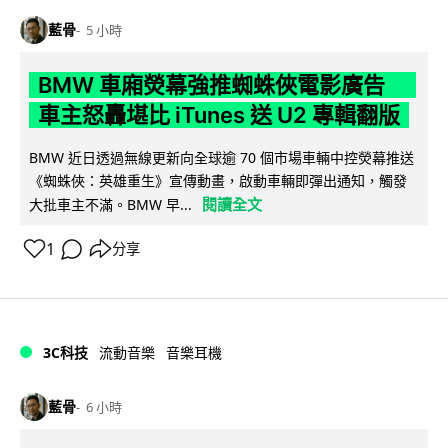
藍骨
5 小時
BMW 車廂熒幕強推蜘蛛俠電影廣告
車主怒轟堪比 iTunes 送 U2 專輯翻版
BMW 近日透過無線更新向全球逾 70 個市場車輛中控熒幕推送
《蜘蛛俠：英雄重生》宣傳動畫，啟動車輛即彈出通知，觸發
閱讀全文
大批車主不滿。BMW 早...
1
分享
3C科技
流動音樂
音樂耳機
藍骨
6 小時