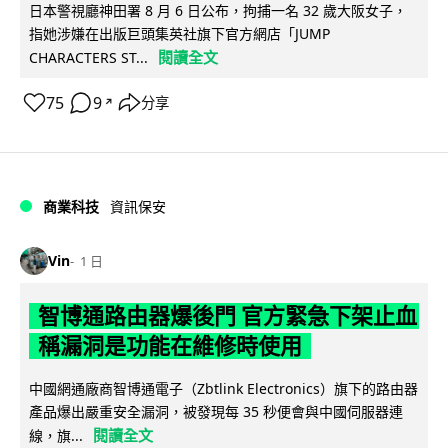
日本警視廳神田署 8 月 6 日公布，拘捕一名 32 歲大阪女子，
指她涉嫌在出版巨頭集英社旗下官方網店「JUMP
閱讀全文
CHARACTERS ST...
75
9
分享
↗
商業科技
資訊保安
Vin
1 日
智博通路由器爆後門 官方緊急下架止血
稱漏洞是功能在維修時使用
中國網通廠商智博通電子（Zbtlink Electronics）旗下的路由器
產品爆出嚴重安全漏洞，被發現每 35 秒便會與中國伺服器連
閱讀全文
線，旗...