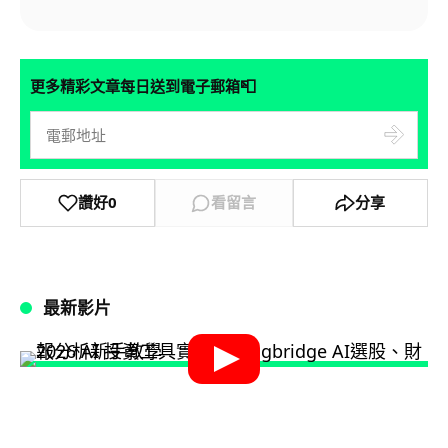
📮
更多精彩文章每日送到電子郵箱
讚好
0
看留言
分享
最新影片