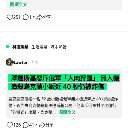
閱讀全文
251
1
分享
↗
科技娛樂
生活娛樂
城中熱話
Lawton
2 日
澤連斯基怒斥俄軍「人肉狩獵」 無人機
追殺烏克蘭小販近 40 秒仍被炸傷
烏克蘭克爾松一名 52 歲小販被俄軍無人機追擊近 40 秒後被炸
傷，影片由烏克蘭總統澤連斯基公開。他直斥俄軍對平民進行
閱讀全文
「狩獵式」攻擊，烏克蘭...
126
41
分享
↗