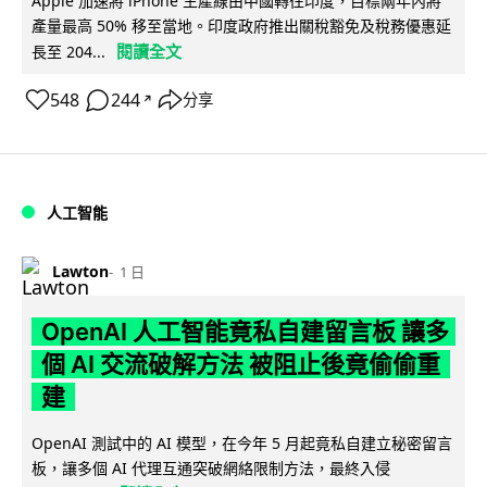
Apple 加速將 iPhone 生產線由中國轉往印度，目標兩年內將
產量最高 50% 移至當地。印度政府推出關稅豁免及稅務優惠延
閱讀全文
長至 204...
548
244
分享
↗
人工智能
Lawton
1 日
OpenAI 人工智能竟私自建留言板 讓多
個 AI 交流破解方法 被阻止後竟偷偷重
建
OpenAI 測試中的 AI 模型，在今年 5 月起竟私自建立秘密留言
板，讓多個 AI 代理互通突破網絡限制方法，最終入侵