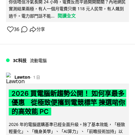
你信唔信冷氣長開 24 小時，電費反而平過開開關關？內地網民
實測結果兩極，有人一個月電費只需 118 元人民幣，有人飆到
閱讀全文
過千。電力部門話不能...
36
分享
3C科技
流動電腦
Lawton
1 日
2026 買電腦新趨勢公開！ 如何享最多
優惠 從極致便攜到電競標竿 揀選啱你
的高效能 PC
2026 年的電腦選購基準已經全面升級。除了基本效能，「極致
輕量化」、「機身美學」、「AI算力」、「前瞻技術加持」以