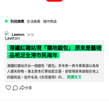
科技娛樂
生活娛樂
城中熱話
Lawton
34 分
港鐵紅磡站現「黐地銀包」 原來是藝術
品呃足全港市民兩年
港鐵紅磡站月台一個銀色「銀包」多年來一再令乘客誤以為有
人遺失財物，事主原本打算拾起交還，卻發現原來是黏在地上
閱讀全文
的藝術品。這件名為《失而復得》的...
分享