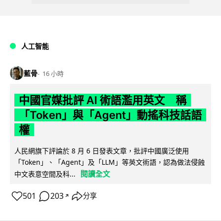
人工智能
藍骨
16 小時
中國官媒批評 AI 術語濫用英文 稱
「Token」與「Agent」動搖科技話語
權
人民網旗下評論於 8 月 6 日發表文章，批評中國廣泛使用
「Token」、「Agent」及「LLM」等英文術語，認為做法侵蝕
閱讀全文
中文表意空間及科...
501
203
分享
↗