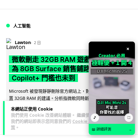
人工智能
Lawton
2 日
×
微軟刪走 32GB RAM 遊戲建議 分析:
為 8GB Surface 銷售鋪路 連自家
Copilot+ 門檻也未到
Microsoft 被發現靜靜刪除官方網站上，對遊戲玩家要為電腦配
置 32GB RAM 的建議。分析指微軟同時新推出的 8GB RAM 入
閱讀全文
門...
本網站正使用 Cookie
我們使用 Cookie 改善網站體驗。 繼續使用
🎵
⛶
169
16
分享
↗
我們的網站即表示您同意我們的
Cookie 政
策
。
📖 詳細評測
→