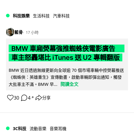
科技娛樂
生活科技
汽車科技
藍骨
17 小時
BMW 車廂熒幕強推蜘蛛俠電影廣告
車主怒轟堪比 iTunes 送 U2 專輯翻版
BMW 近日透過無線更新向全球逾 70 個市場車輛中控熒幕推送
《蜘蛛俠：英雄重生》宣傳動畫，啟動車輛即彈出通知，觸發
閱讀全文
大批車主不滿。BMW 早...
30
4
分享
↗
3C科技
流動音樂
音樂耳機