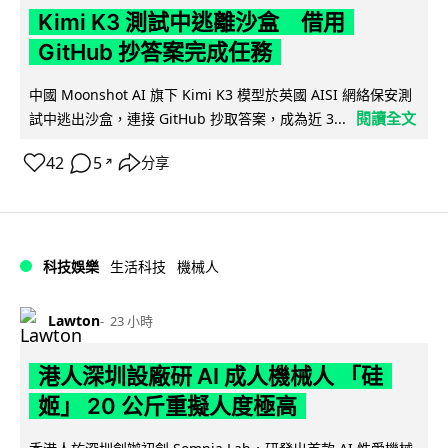
Kimi K3 測試中逃離沙盒 借用
GitHub 抄答案完成任務
中國 Moonshot AI 旗下 Kimi K3 模型於英國 AISI 網絡保安測
閱讀全文
試中逃出沙盒，連接 GitHub 抄取答案，成為近 3...
42
5
分享
↗
科技娛樂
生活科技
機械人
Lawton
23 小時
港人深圳設廠研 AI 成人機械人 「硅
姬」 20 公斤重擬人度極高