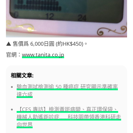
▲ 售價爲 6,000日圓 (約HK$450)。
官網：
www.tanita.co.jp
相關文章:
驗血測試檢測逾 50 種癌症 研究顯示準確率
達六成
【CES 專訪】檢測黃斑病變、真正環保袋、
機械人助遙距診症……科技園帶領香港科研走
向世界