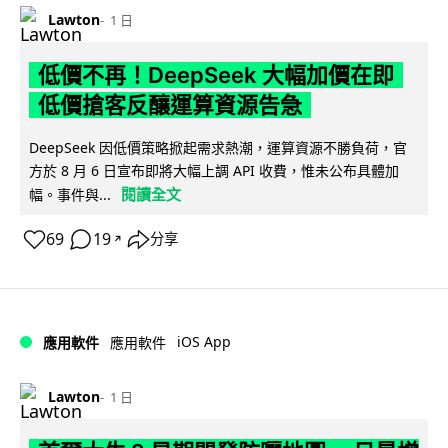
Lawton
1 日
低價不再！DeepSeek 大幅加價在即
低價搶客反釀運算資源告急
DeepSeek 因低價策略掀起需求熱潮，運算資源不勝負荷，官
方於 8 月 6 日宣布即將大幅上調 API 收費，惟未公布具體加
閱讀全文
幅。事件與...
69
19
分享
↗
iOS App
應用軟件
應用軟件
Lawton
1 日