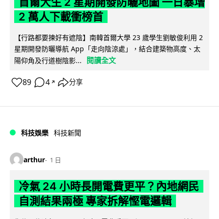
首爾大生 2 星期開發防曬地圖 一日暴增
2 萬人下載衝榜首
【行路都要揀好有遮陰】南韓首爾大學 23 歲學生劉敏俊利用 2
星期開發防曬導航 App「走向陰涼處」，結合建築物高度、太
閱讀全文
陽仰角及行道樹陰影...
89
4
分享
↗
科技娛樂
科技新聞
arthur
1 日
冷氣 24 小時長開電費更平？內地網民
自測結果兩極 專家拆解慳電邏輯