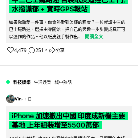
水撥識郁 + 實時GPS報站
如果你熱愛一件事，你會熱愛到怎樣的程度？一位就讀中三的
巴士鐵路迷，選擇由零開始，把自己的興趣一步步變成真正可
閱讀全文
以運作的作品。他以紙皮親手製作出...
4,479
251
分享
↗
科技娛樂
生活娛樂
城中熱話
Vin
1 日
iPhone 加速撤出中國 印度成新機主要
基地 上年組裝增至5500萬部