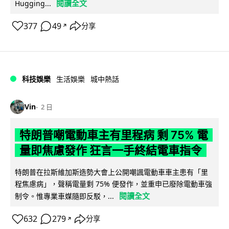
閱讀全文
Hugging...
377
49
分享
↗
科技娛樂
生活娛樂
城中熱話
Vin
2 日
特朗普嘲電動車主有里程病 剩 75% 電
量即焦慮發作 狂言一手終結電車指令
特朗普在拉斯維加斯造勢大會上公開嘲諷電動車車主患有「里
程焦慮病」，聲稱電量剩 75% 便發作，並重申已廢除電動車強
閱讀全文
制令。惟專業車媒隨即反駁，...
632
279
分享
↗