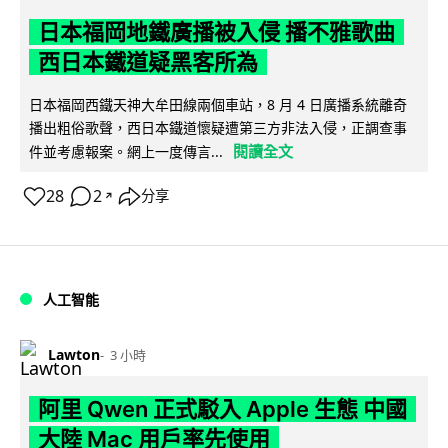
日本福岡地鐵廣播被入侵 播不雅歌曲
西日本鐵道疑黑客所為
日本福岡西鐵天神大牟田線兩個車站，8 月 4 日廣播系統離奇
播出粗俗歌聲，西日本鐵道懷疑遭第三方非法入侵，正調查事
閱讀全文
件並考慮報案。網上一度傳言...
28
2
分享
↗
人工智能
Lawton
3 小時
阿里 Qwen 正式駁入 Apple 生態 中國
大陸 Mac 用戶率先使用