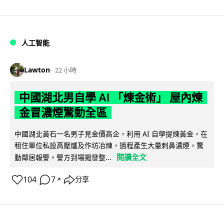
人工智能
Lawton
22 小時
中國湖北男自學 AI 「煉金術」 屋內煉
金冒濃煙驚動全區
中國湖北黃石一名男子見金價高企，利用 AI 自學提煉黃金，在
租住單位私設高壓爐及作坊冶煉，過程產生大量刺鼻濃煙，驚
閱讀全文
動鄰居報警。警方到場揭發整...
104
7
分享
↗