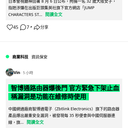
日本警視廳神田署 8 月 6 日公布，拘捕一名 32 歲大阪女子，
指她涉嫌在出版巨頭集英社旗下官方網店「JUMP
閱讀全文
CHARACTERS ST...
45
7
分享
↗
商業科技
資訊保安
Vin
5 小時
智博通路由器爆後門 官方緊急下架止血
稱漏洞是功能在維修時使用
中國網通廠商智博通電子（Zbtlink Electronics）旗下的路由器
產品爆出嚴重安全漏洞，被發現每 35 秒便會與中國伺服器連
閱讀全文
線，旗...