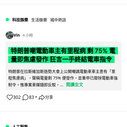
科技娛樂
生活娛樂
城中熱話
Vin
4 小時
特朗普嘲電動車主有里程病 剩 75% 電
量即焦慮發作 狂言一手終結電車指令
特朗普在拉斯維加斯造勢大會上公開嘲諷電動車車主患有「里
程焦慮病」，聲稱電量剩 75% 便發作，並重申已廢除電動車強
閱讀全文
制令。惟專業車媒隨即反駁，...
302
83
分享
↗
人工智能