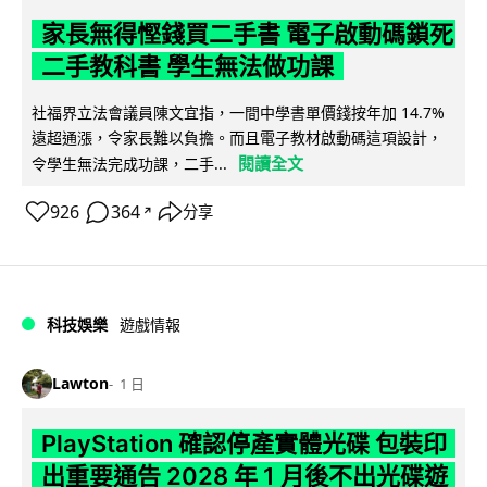
家長無得慳錢買二手書 電子啟動碼鎖死
二手教科書 學生無法做功課
社福界立法會議員陳文宜指，一間中學書單價錢按年加 14.7%
遠超通漲，令家長難以負擔。而且電子教材啟動碼這項設計，
閱讀全文
令學生無法完成功課，二手...
926
364
分享
↗
科技娛樂
遊戲情報
Lawton
1 日
PlayStation 確認停產實體光碟 包裝印
出重要通告 2028 年 1 月後不出光碟遊