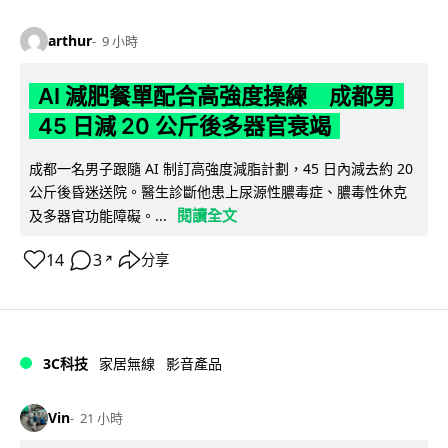
arthur
9 小時
AI 減肥餐單配合高強度操練 成都男
45 日減 20 公斤後多器官衰竭
成都一名男子跟隨 AI 制訂高強度減脂計劃，45 日內減去約 20
公斤後昏迷送院。醫生診斷他患上尿源性膿毒症、膿毒性休克
閱讀全文
及多器官功能障礙。...
14
3
分享
↗
3C科技
家居無線
影音產品
Vin
21 小時