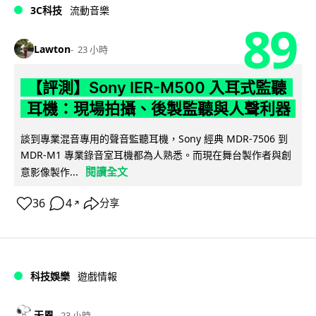
3C科技
流動音樂
89
Lawton
23 小時
【評測】Sony IER-M500 入耳式監聽
耳機：現場拍攝、後製監聽與人聲利器
談到專業混音專用的聲音監聽耳機，Sony 經典 MDR-7506 到
MDR-M1 專業錄音室耳機都為人熟悉。而現在舞台製作者與創
閱讀全文
意影像製作...
36
4
分享
↗
科技娛樂
遊戲情報
天恩
23 小時