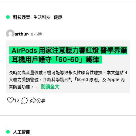
科技娛樂
生活科技
健康
arthur
8 小時
AirPods 用家注意聽力響紅燈 醫學界籲
耳機用戶謹守「60-60」鐵律
長時間高音量佩戴耳機可能導致永久性噪音性聽損。本文盤點 4
大聽力受損警號，介紹科學護耳的「60-60 原則」及 Apple 內
閱讀全文
置防護功能，...
12
分享
人工智能