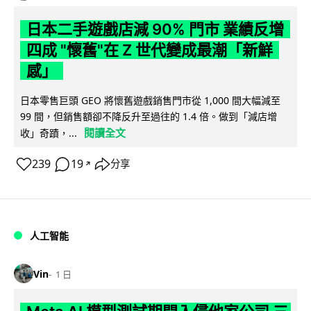
日本二手遊戲店減 90% 門市 業績反增
四成 "懷舊"在 Z 世代變成最潮「新鮮
感」
日本零售巨頭 GEO 將懷舊遊戲銷售門市從 1,000 間大幅減至
99 間，但銷售額卻不降反升至過往的 1.4 倍。做到「減店增
閱讀全文
收」奇蹟，...
239
19
分享
↗
人工智能
Vin
1 日