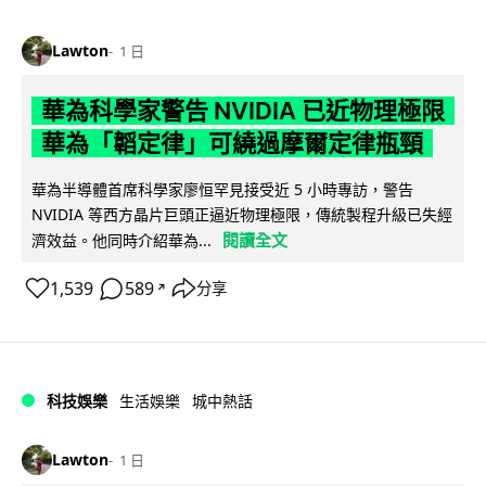
Lawton
1 日
華為科學家警告 NVIDIA 已近物理極限
華為「韜定律」可繞過摩爾定律瓶頸
華為半導體首席科學家廖恒罕見接受近 5 小時專訪，警告
NVIDIA 等西方晶片巨頭正逼近物理極限，傳統製程升級已失經
閱讀全文
濟效益。他同時介紹華為...
1,539
589
分享
↗
科技娛樂
生活娛樂
城中熱話
Lawton
1 日