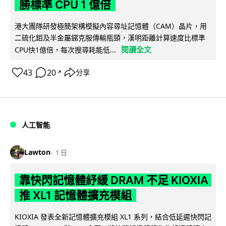
勝標準 CPU 1 億倍
港大團隊研發極簡架構模擬內容尋址記憶體（CAM）晶片，用
二硫化鉬及半金屬銻克服傳輸瓶頸，漢明距離計算速度比標準
閱讀全文
CPU快1億倍，每次搜尋耗能低...
43
20
分享
↗
人工智能
Lawton
1 日
靠快閃記憶體紓緩 DRAM 不足 KIOXIA
推 XL1 記憶體擴充模組
KIOXIA 發表全新記憶體擴充模組 XL1 系列，結合低延遲快閃記