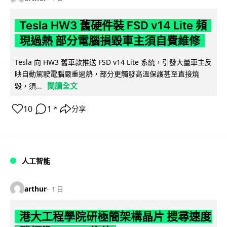
Tesla HW3 舊硬件裝 FSD v14 Lite 頻
現過熱 部分電腦損毀車主須自費維修
Tesla 向 HW3 舊車款推送 FSD v14 Lite 系統，引發大量車主反
映自動駕駛電腦嚴重過熱，部分更觸發高溫保護甚至直接燒
閱讀全文
毀，須...
10
1
分享
↗
人工智能
arthur
1 日
港大工程學院研極簡架構晶片 搜尋速度