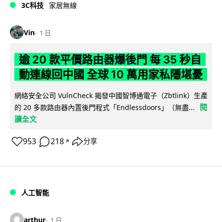
3C科技
家居無線
Vin
1 日
逾 20 款平價路由器爆後門 每 35 秒自
動連線回中國 全球 10 萬用家私隱堪憂
網絡安全公司 VulnCheck 揭發中國智博通電子（Zbtlink）生產
閱
的 20 多款路由器內置後門程式「Endlessdoors」（無盡...
讀全文
953
218
分享
↗
人工智能
arthur
1 日