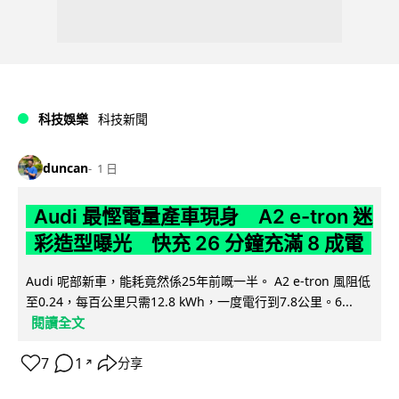
科技娛樂
科技新聞
duncan
1 日
Audi 最慳電量產車現身 A2 e-tron 迷
彩造型曝光 快充 26 分鐘充滿 8 成電
Audi 呢部新車，能耗竟然係25年前嘅一半。 A2 e-tron 風阻低
至0.24，每百公里只需12.8 kWh，一度電行到7.8公里。6...
閱讀全文
7
1
分享
↗