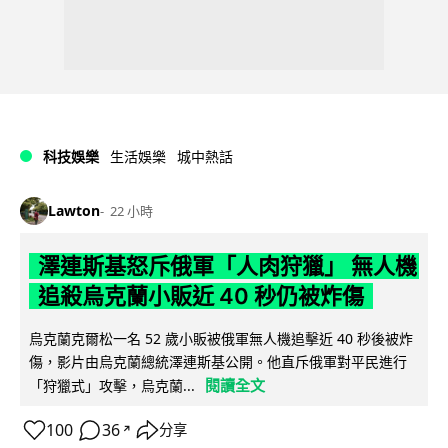
科技娛樂
生活娛樂
城中熱話
Lawton
22 小時
澤連斯基怒斥俄軍「人肉狩獵」 無人機
追殺烏克蘭小販近 40 秒仍被炸傷
烏克蘭克爾松一名 52 歲小販被俄軍無人機追擊近 40 秒後被炸
傷，影片由烏克蘭總統澤連斯基公開。他直斥俄軍對平民進行
閱讀全文
「狩獵式」攻擊，烏克蘭...
100
36
分享
↗