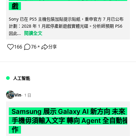
戲
Sony 已在 PS5 主機包裝加貼提示貼紙，重申官方 7 月已公布
計劃：2028 年 1 月起停產新遊戲實體光碟。分析師預期 PS6
閱讀全文
因此...
166
76
分享
↗
人工智能
Vin
1 日
Samsung 展示 Galaxy AI 新方向 未來
手機毋須輸入文字 轉向 Agent 全自動操
作