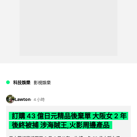
科技娛樂
影視娛樂
Lawton
4 小時
訂購 43 億日元精品後棄單 大阪女 2 年
後終被捕 涉海賊王,火影周邊產品