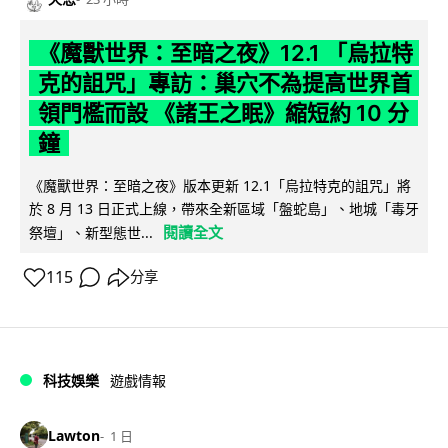
《魔獸世界：至暗之夜》12.1 「烏拉特
克的詛咒」專訪：巢穴不為提高世界首
領門檻而設 《諸王之眠》縮短約 10 分
鐘
《魔獸世界：至暗之夜》版本更新 12.1「烏拉特克的詛咒」將
於 8 月 13 日正式上線，帶來全新區域「盤蛇島」、地城「毒牙
閱讀全文
祭壇」、新型態世...
115
分享
科技娛樂
遊戲情報
Lawton
1 日