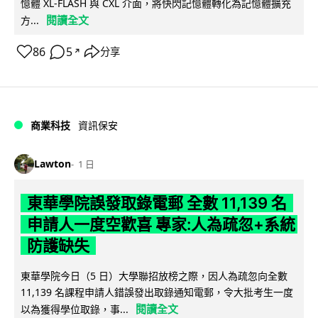
憶體 XL-FLASH 與 CXL 介面，將快閃記憶體轉化為記憶體擴充
閱讀全文
方...
86
5
分享
↗
商業科技
資訊保安
Lawton
1 日
東華學院誤發取錄電郵 全數 11,139 名
申請人一度空歡喜 專家:人為疏忽+系統
防護缺失
東華學院今日（5 日）大學聯招放榜之際，因人為疏忽向全數
11,139 名課程申請人錯誤發出取錄通知電郵，令大批考生一度
閱讀全文
以為獲得學位取錄，事...