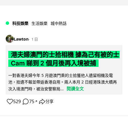
科技娛樂
生活娛樂
城中熱話
Lawton
1 日
港夫婦澳門的士拾相機 據為己有被的士
Cam 睇到 2 個月後再入境被捕
一對香港夫婦今年 5 月遊澳門乘的士拾獲他人遺留相機及電
池，拾遺不報並帶返香港自用。兩人本月 2 日經港珠澳大橋再
閱讀全文
次入境澳門時，被治安警察局...
529
75
分享
↗