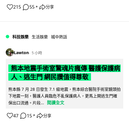
215
55
分享
↗
科技娛樂
生活娛樂
城中熱話
Lawton
5 小時
熊本地震手術室驚魂片瘋傳 醫護保護病
人、逃生門 網民讚值得尊敬
熊本縣 7 月 28 日發生 7.1 級地震，熊本綜合醫院手術室鏡頭拍
下地震一刻，醫護人員臨危不亂保護病人，更馬上開逃生門確
閱讀全文
保出口流通。片段...
47
15
分享
↗