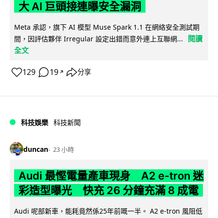
大 AI 巨頭接連曝安全漏洞
Meta 承認，旗下 AI 模型 Muse Spark 1.1 在網絡安全測試期
閱讀
間，因評估夥伴 Irregular 設定出錯而意外連上互聯網...
全文
129
19
分享
↗
科技娛樂
科技新聞
duncan
23 小時
Audi 最慳電量產車現身 A2 e-tron 迷
彩造型曝光 快充 26 分鐘充滿 8 成電
Audi 呢部新車，能耗竟然係25年前嘅一半。 A2 e-tron 風阻低