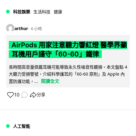
科技娛樂
生活科技
健康
arthur
6 小時
AirPods 用家注意聽力響紅燈 醫學界籲
耳機用戶謹守「60-60」鐵律
長時間高音量佩戴耳機可能導致永久性噪音性聽損。本文盤點 4
大聽力受損警號，介紹科學護耳的「60-60 原則」及 Apple 內
閱讀全文
置防護功能，...
10
分享
人工智能