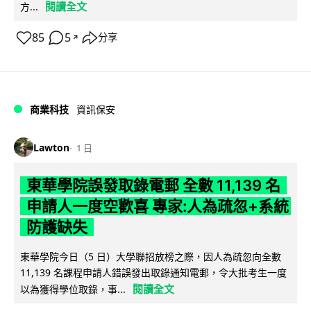
閱讀全文
方...
85
5
分享
↗
商業科技
資訊保安
Lawton
1 日
東華學院誤發取錄電郵 全數 11,139 名
申請人一度空歡喜 專家:人為疏忽+系統
防護缺失
東華學院今日（5 日）大學聯招放榜之際，因人為疏忽向全數
11,139 名課程申請人錯誤發出取錄通知電郵，令大批考生一度
閱讀全文
以為獲得學位取錄，事...