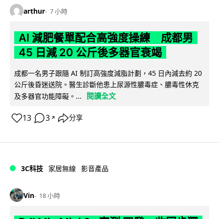
arthur
7 小時
AI 減肥餐單配合高強度操練 成都男
45 日減 20 公斤後多器官衰竭
成都一名男子跟隨 AI 制訂高強度減脂計劃，45 日內減去約 20
公斤後昏迷送院。醫生診斷他患上尿源性膿毒症、膿毒性休克
閱讀全文
及多器官功能障礙。...
13
3
分享
↗
3C科技
家居無線
影音產品
Vin
18 小時