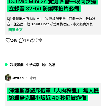
DJI Mic Mini 2s 實測 四發一收同步獨
立錄音 32-bit 防爆咪拍片必備
DJI 最新推出的 Mic Mini 2s 無線咪支援「四發一收」分軌錄
音，並首度下放 32-bit Float 浮點內錄功能。本文經實測其...
閱讀全文
248
1
分享
↗
科技娛樂
生活娛樂
城中熱話
Lawton
19 小時
澤連斯基怒斥俄軍「人肉狩獵」 無人機
追殺烏克蘭小販近 40 秒仍被炸傷