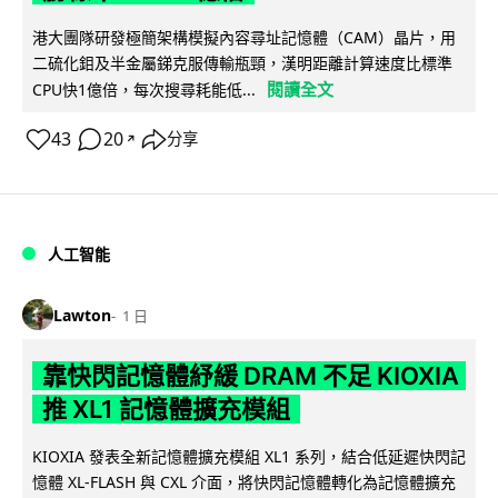
港大團隊研發極簡架構模擬內容尋址記憶體（CAM）晶片，用
二硫化鉬及半金屬銻克服傳輸瓶頸，漢明距離計算速度比標準
閱讀全文
CPU快1億倍，每次搜尋耗能低...
43
20
分享
↗
人工智能
Lawton
1 日
靠快閃記憶體紓緩 DRAM 不足 KIOXIA
推 XL1 記憶體擴充模組
KIOXIA 發表全新記憶體擴充模組 XL1 系列，結合低延遲快閃記
憶體 XL-FLASH 與 CXL 介面，將快閃記憶體轉化為記憶體擴充