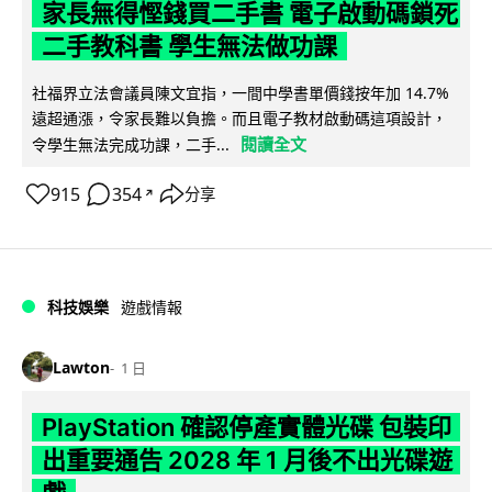
家長無得慳錢買二手書 電子啟動碼鎖死
二手教科書 學生無法做功課
社福界立法會議員陳文宜指，一間中學書單價錢按年加 14.7%
遠超通漲，令家長難以負擔。而且電子教材啟動碼這項設計，
閱讀全文
令學生無法完成功課，二手...
915
354
分享
↗
科技娛樂
遊戲情報
Lawton
1 日
PlayStation 確認停產實體光碟 包裝印
出重要通告 2028 年 1 月後不出光碟遊