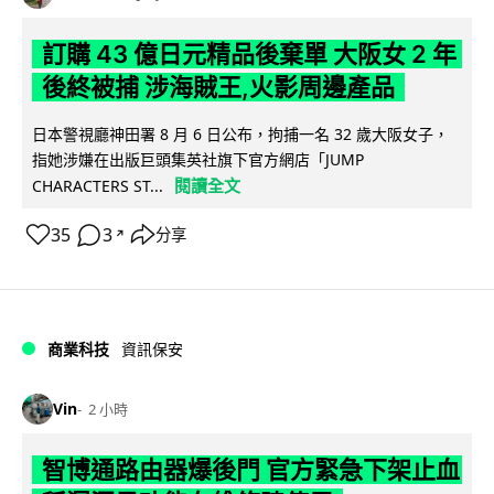
訂購 43 億日元精品後棄單 大阪女 2 年
後終被捕 涉海賊王,火影周邊產品
日本警視廳神田署 8 月 6 日公布，拘捕一名 32 歲大阪女子，
指她涉嫌在出版巨頭集英社旗下官方網店「JUMP
閱讀全文
CHARACTERS ST...
35
3
分享
↗
商業科技
資訊保安
Vin
2 小時
智博通路由器爆後門 官方緊急下架止血