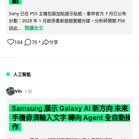
戲
Sony 已在 PS5 主機包裝加貼提示貼紙，重申官方 7 月已公布
計劃：2028 年 1 月起停產新遊戲實體光碟。分析師預期 PS6
閱讀全文
因此...
164
76
分享
↗
人工智能
Vin
1 日
Samsung 展示 Galaxy AI 新方向 未來
手機毋須輸入文字 轉向 Agent 全自動操
作