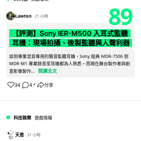
89
Lawton
21 小時
【評測】Sony IER-M500 入耳式監聽
耳機：現場拍攝、後製監聽與人聲利器
談到專業混音專用的聲音監聽耳機，Sony 經典 MDR-7506 到
MDR-M1 專業錄音室耳機都為人熟悉。而現在舞台製作者與創
閱讀全文
意影像製作...
34
4
分享
↗
科技娛樂
遊戲情報
天恩
21 小時