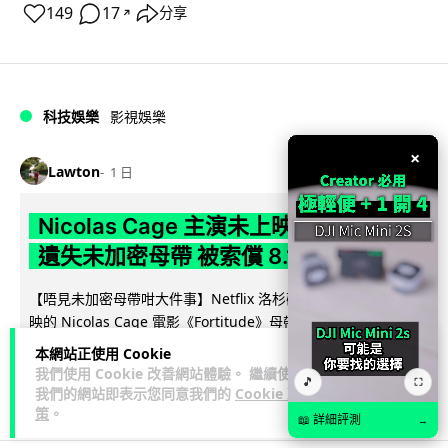
149
17
分享
↗
科技娛樂
影視娛樂
×
Lawton
1 日
Nicolas Cage 主演未上映電影 Netflix
遺失未加密母帶 被索償 8.19 億港元
【唔見未加密母帶咁大件事】Netflix 洛杉磯辦公室被竊，未上
映的 Nicolas Cage 電影《Fortitude》母帶亦告失蹤。電影...
閱讀全文
本網站正使用 Cookie
我們使用 Cookie 改善網站體驗。 繼續使用
🎵
⛶
184
10
分享
↗
我們的網站即表示您同意我們的
Cookie 政
策
。
📖 詳細評測
→