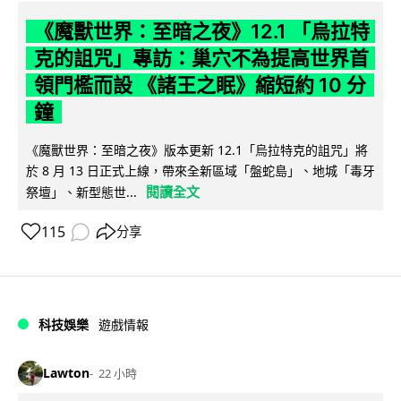
《魔獸世界：至暗之夜》12.1 「烏拉特
克的詛咒」專訪：巢穴不為提高世界首
領門檻而設 《諸王之眠》縮短約 10 分
鐘
《魔獸世界：至暗之夜》版本更新 12.1「烏拉特克的詛咒」將
於 8 月 13 日正式上線，帶來全新區域「盤蛇島」、地城「毒牙
閱讀全文
祭壇」、新型態世...
115
分享
科技娛樂
遊戲情報
Lawton
22 小時