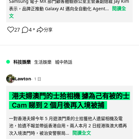
Samsung 電子 MX 部門顧客體驗辦公室主管兼副總裁 Jay Kim
閱讀全
表示，品牌正推動 Galaxy AI 邁向全自動化 Agent...
文
27
4
分享
↗
科技娛樂
生活娛樂
城中熱話
Lawton
1 日
港夫婦澳門的士拾相機 據為己有被的士
Cam 睇到 2 個月後再入境被捕
一對香港夫婦今年 5 月遊澳門乘的士拾獲他人遺留相機及電
池，拾遺不報並帶返香港自用。兩人本月 2 日經港珠澳大橋再
閱讀全文
次入境澳門時，被治安警察局...