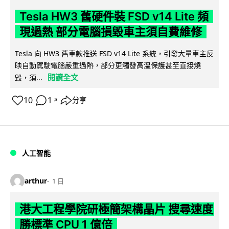
Tesla HW3 舊硬件裝 FSD v14 Lite 頻
現過熱 部分電腦損毀車主須自費維修
Tesla 向 HW3 舊車款推送 FSD v14 Lite 系統，引發大量車主反
映自動駕駛電腦嚴重過熱，部分更觸發高溫保護甚至直接燒
閱讀全文
毀，須...
10
1
分享
↗
人工智能
arthur
1 日
港大工程學院研極簡架構晶片 搜尋速度
勝標準 CPU 1 億倍