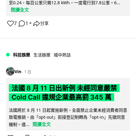
至0.24，每百公里只需12.8 kWh，一度電行到7.8公里。6...
閱讀全文
7
1
分享
↗
科技娛樂
生活娛樂
城中熱話
Vin
1 日
法國 8 月 11 日出新例 未經同意嚴禁
Cold Call 違規企業最高罰 345 萬
法國將於 8 月 11 日起實施新例，全面禁止企業未經消費者同意
致電推銷，由「opt-out」拒接登記制轉為「opt-in」先徵同意
閱讀全文
機制。違...