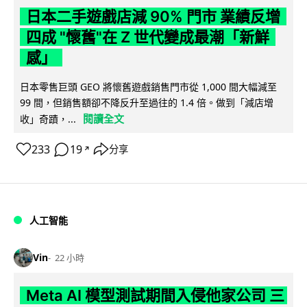
日本二手遊戲店減 90% 門市 業績反增
四成 "懷舊"在 Z 世代變成最潮「新鮮
感」
日本零售巨頭 GEO 將懷舊遊戲銷售門市從 1,000 間大幅減至
99 間，但銷售額卻不降反升至過往的 1.4 倍。做到「減店增
閱讀全文
收」奇蹟，...
233
19
分享
↗
人工智能
Vin
22 小時
Meta AI 模型測試期間入侵他家公司 三