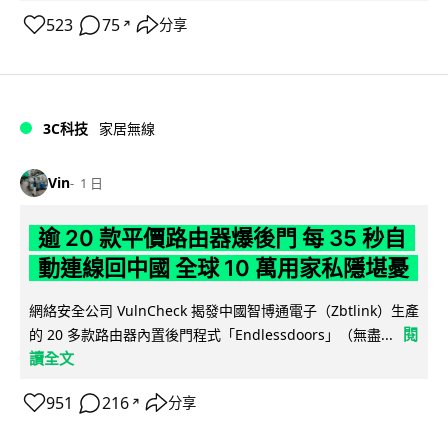
523
75
分享
↗
3C科技
家居無線
Vin
1 日
逾 20 款平價路由器爆後門 每 35 秒自
動連線回中國 全球 10 萬用家私隱堪憂
網絡安全公司 VulnCheck 揭發中國智博通電子（Zbtlink）生產
閱
的 20 多款路由器內置後門程式「Endlessdoors」（無盡...
讀全文
951
216
分享
↗