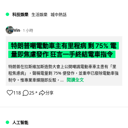
科技娛樂
生活娛樂
城中熱話
Vin
1 小時
特朗普嘲電動車主有里程病 剩 75% 電
量即焦慮發作 狂言一手終結電車指令
特朗普在拉斯維加斯造勢大會上公開嘲諷電動車車主患有「里
程焦慮病」，聲稱電量剩 75% 便發作，並重申已廢除電動車強
閱讀全文
制令。惟專業車媒隨即反駁，...
118
25
分享
↗
人工智能