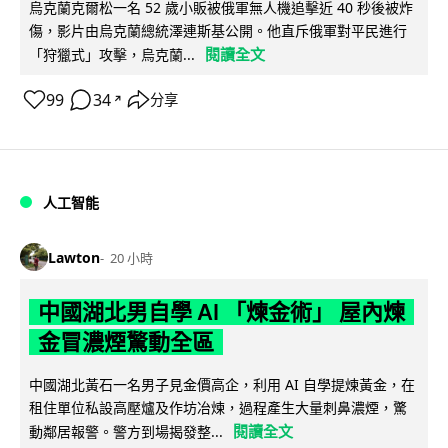
烏克蘭克爾松一名 52 歲小販被俄軍無人機追擊近 40 秒後被炸
傷，影片由烏克蘭總統澤連斯基公開。他直斥俄軍對平民進行
閱讀全文
「狩獵式」攻擊，烏克蘭...
99
34
分享
↗
人工智能
Lawton
20 小時
中國湖北男自學 AI 「煉金術」 屋內煉
金冒濃煙驚動全區
中國湖北黃石一名男子見金價高企，利用 AI 自學提煉黃金，在
租住單位私設高壓爐及作坊冶煉，過程產生大量刺鼻濃煙，驚
閱讀全文
動鄰居報警。警方到場揭發整...