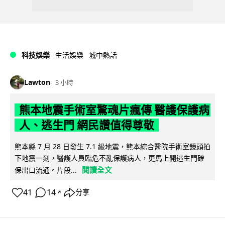
科技娛樂
生活娛樂
城中熱話
Lawton
3 小時
熊本地震手術室驚魂片瘋傳 醫護保護病
人、逃生門 網民讚值得尊敬
熊本縣 7 月 28 日發生 7.1 級地震，熊本綜合醫院手術室鏡頭拍
下地震一刻，醫護人員臨危不亂保護病人，更馬上開逃生門確
閱讀全文
保出口流通。片段...
41
14
分享
↗