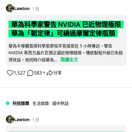
Lawton
1 日
華為科學家警告 NVIDIA 已近物理極限
華為「韜定律」可繞過摩爾定律瓶頸
華為半導體首席科學家廖恒罕見接受近 5 小時專訪，警告
NVIDIA 等西方晶片巨頭正逼近物理極限，傳統製程升級已失經
閱讀全文
濟效益。他同時介紹華為...
1,527
583
分享
↗
科技娛樂
生活娛樂
城中熱話
Lawton
1 日