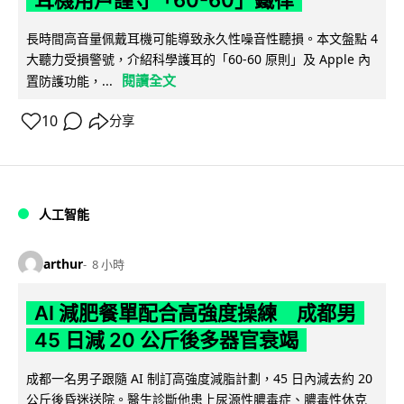
耳機用戶謹守「60-60」鐵律
長時間高音量佩戴耳機可能導致永久性噪音性聽損。本文盤點 4
大聽力受損警號，介紹科學護耳的「60-60 原則」及 Apple 內
閱讀全文
置防護功能，...
10
分享
人工智能
arthur
8 小時
AI 減肥餐單配合高強度操練 成都男
45 日減 20 公斤後多器官衰竭
成都一名男子跟隨 AI 制訂高強度減脂計劃，45 日內減去約 20
公斤後昏迷送院。醫生診斷他患上尿源性膿毒症、膿毒性休克