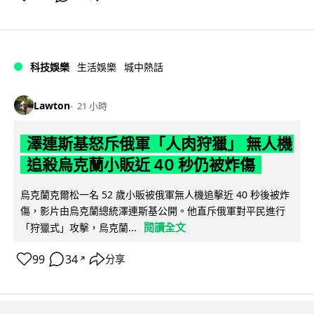
科技娛樂
生活娛樂
城中熱話
Lawton
21 小時
澤連斯基怒斥俄軍「人肉狩獵」 無人機
追殺烏克蘭小販近 40 秒仍被炸傷
烏克蘭克爾松一名 52 歲小販被俄軍無人機追擊近 40 秒後被炸
傷，影片由烏克蘭總統澤連斯基公開。他直斥俄軍對平民進行
閱讀全文
「狩獵式」攻擊，烏克蘭...
99
34
分享
↗