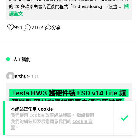
閱
的 20 多款路由器內置後門程式「Endlessdoors」（無盡...
讀全文
951
216
分享
↗
人工智能
arthur
1 日
Tesla HW3 舊硬件裝 FSD v14 Lite 頻
現過熱 部分電腦損毀車主須自費維修
本網站正使用 Cookie
我們使用 Cookie 改善網站體驗。 繼續使用
Tesla 向 HW3 舊車款推送 FSD v14 Lite 系統，引發大量車主反
我們的網站即表示您同意我們的
Cookie 政
映自動駕駛電腦嚴重過熱，部分更觸發高溫保護甚至直接燒
策
。
閱讀全文
毀，須...