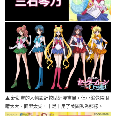
▲ 新動畫的人物設計較貼近漫畫風，但小編覺得眼
睛太大、面型太尖，十足十用了美圖秀秀那樣。