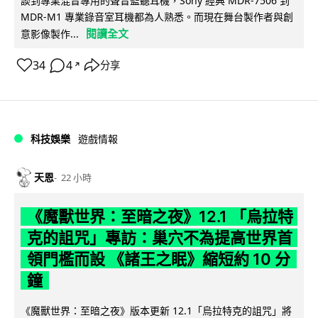
談到專業混音專用的聲音監聽耳機，Sony 經典 MDR-7506 到
MDR-M1 專業錄音室耳機都為人熟悉。而現在舞台製作者與創
閱讀全文
意影像製作...
34
4
分享
↗
科技娛樂
遊戲情報
天恩
22 小時
《魔獸世界：至暗之夜》12.1 「烏拉特
克的詛咒」專訪：巢穴不為提高世界首
領門檻而設 《諸王之眠》縮短約 10 分
鐘
《魔獸世界：至暗之夜》版本更新 12.1「烏拉特克的詛咒」將