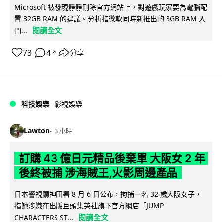
Microsoft 被發現靜靜刪除官方網站上，對遊戲玩家要為電腦配
置 32GB RAM 的建議。分析指微軟同時新推出的 8GB RAM 入
閱讀全文
門...
73
4
分享
↗
科技娛樂
影視娛樂
Lawton
3 小時
訂購 43 億日元精品後棄單 大阪女 2 年
後終被捕 涉海賊王,火影周邊產品
日本警視廳神田署 8 月 6 日公布，拘捕一名 32 歲大阪女子，
指她涉嫌在出版巨頭集英社旗下官方網店「JUMP
閱讀全文
CHARACTERS ST...