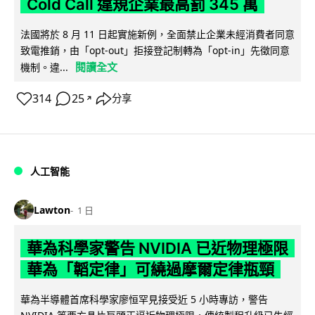
Cold Call 違規企業最高罰 345 萬
法國將於 8 月 11 日起實施新例，全面禁止企業未經消費者同意
致電推銷，由「opt-out」拒接登記制轉為「opt-in」先徵同意
閱讀全文
機制。違...
314
25
分享
↗
人工智能
Lawton
1 日
華為科學家警告 NVIDIA 已近物理極限
華為「韜定律」可繞過摩爾定律瓶頸
華為半導體首席科學家廖恒罕見接受近 5 小時專訪，警告