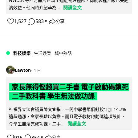
NVIDIA 等西方晶片巨頭正逼近物理極限，傳統製程升級已失經
閱讀全文
濟效益。他同時介紹華為...
1,527
583
分享
↗
科技娛樂
生活娛樂
城中熱話
Lawton
1 日
家長無得慳錢買二手書 電子啟動碼鎖死
二手教科書 學生無法做功課
社福界立法會議員陳文宜指，一間中學書單價錢按年加 14.7%
遠超通漲，令家長難以負擔。而且電子教材啟動碼這項設計，
閱讀全文
令學生無法完成功課，二手...
915
354
分享
↗