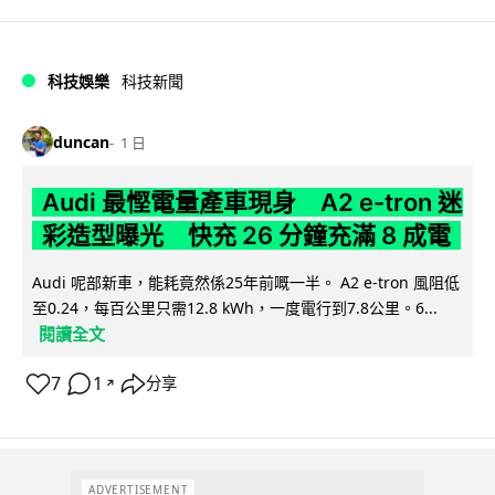
科技娛樂
科技新聞
duncan
1 日
Audi 最慳電量產車現身 A2 e-tron 迷
彩造型曝光 快充 26 分鐘充滿 8 成電
Audi 呢部新車，能耗竟然係25年前嘅一半。 A2 e-tron 風阻低
至0.24，每百公里只需12.8 kWh，一度電行到7.8公里。6...
閱讀全文
7
1
分享
↗
ADVERTISEMENT