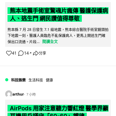
熊本地震手術室驚魂片瘋傳 醫護保護病
人、逃生門 網民讚值得尊敬
熊本縣 7 月 28 日發生 7.1 級地震，熊本綜合醫院手術室鏡頭拍
下地震一刻，醫護人員臨危不亂保護病人，更馬上開逃生門確
閱讀全文
保出口流通。片段...
41
14
分享
↗
科技娛樂
生活科技
健康
arthur
7 小時
AirPods 用家注意聽力響紅燈 醫學界籲