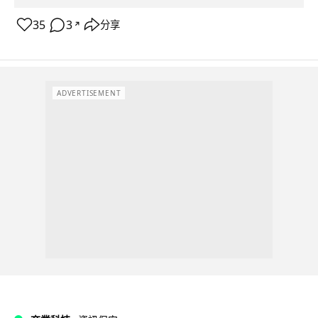
35
3
分享
↗
ADVERTISEMENT