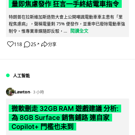
量即焦慮發作 狂言一手終結電車指令
特朗普在拉斯維加斯造勢大會上公開嘲諷電動車車主患有「里
程焦慮病」，聲稱電量剩 75% 便發作，並重申已廢除電動車強
閱讀全文
制令。惟專業車媒隨即反駁，...
118
25
分享
↗
人工智能
Lawton
3 小時
微軟刪走 32GB RAM 遊戲建議 分析:
為 8GB Surface 銷售鋪路 連自家
Copilot+ 門檻也未到