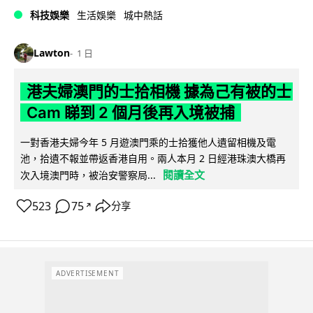
科技娛樂
生活娛樂
城中熱話
Lawton
1 日
港夫婦澳門的士拾相機 據為己有被的士
Cam 睇到 2 個月後再入境被捕
一對香港夫婦今年 5 月遊澳門乘的士拾獲他人遺留相機及電
池，拾遺不報並帶返香港自用。兩人本月 2 日經港珠澳大橋再
閱讀全文
次入境澳門時，被治安警察局...
523
75
分享
↗
ADVERTISEMENT