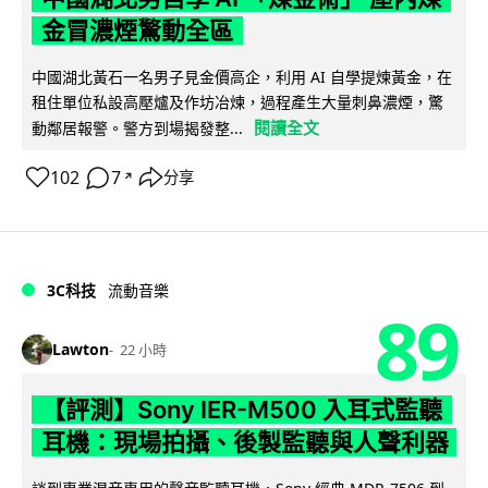
金冒濃煙驚動全區
中國湖北黃石一名男子見金價高企，利用 AI 自學提煉黃金，在
租住單位私設高壓爐及作坊冶煉，過程產生大量刺鼻濃煙，驚
閱讀全文
動鄰居報警。警方到場揭發整...
102
7
分享
↗
3C科技
流動音樂
89
Lawton
22 小時
【評測】Sony IER-M500 入耳式監聽
耳機：現場拍攝、後製監聽與人聲利器