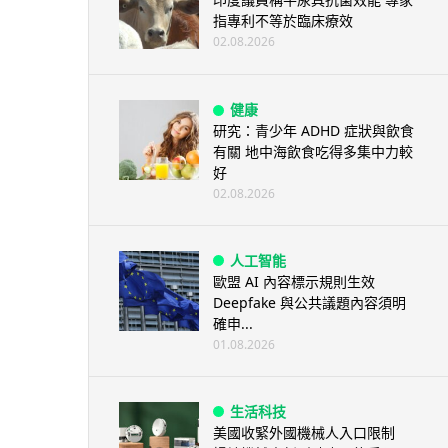
指專利不等於臨床療效
02.08.2026
健康
研究：青少年 ADHD 症狀與飲食
有關 地中海飲食吃得多集中力較
好
02.08.2026
人工智能
歐盟 AI 內容標示規則生效
Deepfake 與公共議題內容須明
確申...
01.08.2026
生活科技
美國收緊外國機械人入口限制