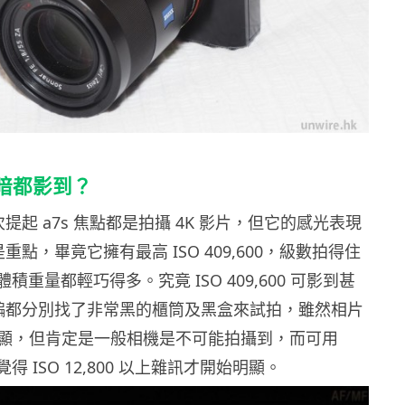
暗都影到？
提起 a7s 焦點都是拍攝 4K 影片，但它的感光表現
重點，畢竟它擁有最高 ISO 409,600，級數拍得住
，但體積重量都輕巧得多。究竟 ISO 409,600 可影到甚
及小編都分別找了非常黑的櫃筒及黑盒來試拍，雖然相片
顯，但肯定是一般相機是不可能拍攝到，而可用
覺得 ISO 12,800 以上雜訊才開始明顯。