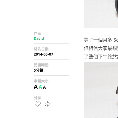
作者
David
等了一個月多 S
但相信大家最想知
發佈日期
2014-05-07
了整個下午終於
閱讀時間
5分鐘
字體大小
A
A
A
分享