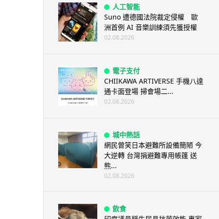
人工智能
Suno 遭德國法院裁定侵權 歐
洲首例 AI 音樂訓練須先獲授權
02.08.2026
電子支付
CHIIKAWA ARTIVERSE 手機八達
通卡面登場 掃會場二...
02.08.2026
城中熱話
網民曾笑日本避難所設備簡陋 今
大逆轉 台灣捐避難專用帳篷 送
熊...
02.08.2026
飲食
印度議員稱牛尿具抗菌效能 專家