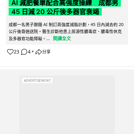
AI 減肥餐單配合高強度操練 成都男
45 日減 20 公斤後多器官衰竭
成都一名男子跟隨 AI 制訂高強度減脂計劃，45 日內減去約 20
公斤後昏迷送院。醫生診斷他患上尿源性膿毒症、膿毒性休克
閱讀全文
及多器官功能障礙。...
23
4
分享
↗
ADVERTISEMENT