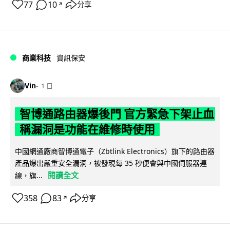
77
10
分享
↗
商業科技
資訊保安
Vin
1 日
智博通路由器爆後門 官方緊急下架止血
稱漏洞是功能在維修時使用
中國網通廠商智博通電子（Zbtlink Electronics）旗下的路由器
產品爆出嚴重安全漏洞，被發現每 35 秒便會與中國伺服器連
閱讀全文
線，旗...
358
83
分享
↗