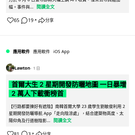
閱讀全文
幅。事件與...
65
19
分享
↗
iOS App
應用軟件
應用軟件
Lawton
1 日
首爾大生 2 星期開發防曬地圖 一日暴增
2 萬人下載衝榜首
【行路都要揀好有遮陰】南韓首爾大學 23 歲學生劉敏俊利用 2
星期開發防曬導航 App「走向陰涼處」，結合建築物高度、太
閱讀全文
陽仰角及行道樹陰影...
81
3
分享
↗