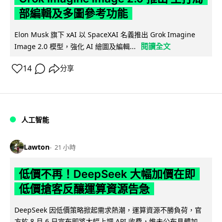
部編輯及多圖參考功能
Elon Musk 旗下 xAI 以 SpaceXAI 名義推出 Grok Imagine
閱讀全文
Image 2.0 模型，強化 AI 繪圖及編輯...
14
分享
人工智能
Lawton
21 小時
低價不再！DeepSeek 大幅加價在即
低價搶客反釀運算資源告急
DeepSeek 因低價策略掀起需求熱潮，運算資源不勝負荷，官
方於 8 月 6 日宣布即將大幅上調 API 收費，惟未公布具體加