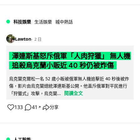
科技娛樂
生活娛樂
城中熱話
Lawton
2 日
澤連斯基怒斥俄軍「人肉狩獵」 無人機
追殺烏克蘭小販近 40 秒仍被炸傷
烏克蘭克爾松一名 52 歲小販被俄軍無人機追擊近 40 秒後被炸
傷，影片由烏克蘭總統澤連斯基公開。他直斥俄軍對平民進行
閱讀全文
「狩獵式」攻擊，烏克蘭...
133
41
分享
↗
人工智能