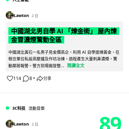
Lawton
2 日
中國湖北男自學 AI 「煉金術」 屋內煉
金冒濃煙驚動全區
中國湖北黃石一名男子見金價高企，利用 AI 自學提煉黃金，在
租住單位私設高壓爐及作坊冶煉，過程產生大量刺鼻濃煙，驚
閱讀全文
動鄰居報警。警方到場揭發整...
114
8
分享
↗
3C科技
流動音樂
89
Lawton
2 日