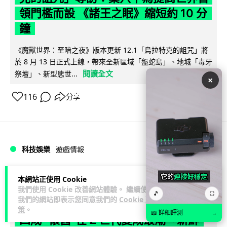
領門檻而設 《諸王之眠》縮短約 10 分
鐘
《魔獸世界：至暗之夜》版本更新 12.1「烏拉特克的詛咒」將
於 8 月 13 日正式上線，帶來全新區域「盤蛇島」、地城「毒牙
閱讀全文
祭壇」、新型態世...
×
116
分享
科技娛樂
遊戲情報
Lawton
2 日
本網站正使用 Cookie
我們使用 Cookie 改善網站體驗。 繼續使用
🎵
⛶
我們的網站即表示您同意我們的
Cookie 政
日本二手遊戲店減 90% 門市 業績反增
策
。
📖 詳細評測
→
四成 "懷舊"在 Z 世代變成最潮「新鮮