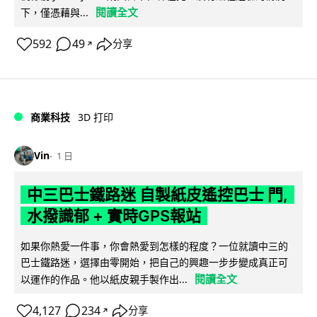
閱讀全文
下，僅憑藉與...
592
49
分享
↗
商業科技
3D 打印
Vin
1 日
中三巴士鐵路迷 自製紙皮遙控巴士 門,
水撥識郁 + 實時GPS報站
如果你熱愛一件事，你會熱愛到怎樣的程度？一位就讀中三的
巴士鐵路迷，選擇由零開始，把自己的興趣一步步變成真正可
閱讀全文
以運作的作品。他以紙皮親手製作出...
4,127
234
分享
↗