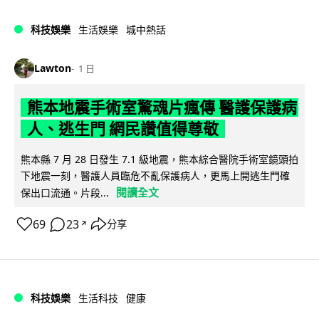
科技娛樂
生活娛樂
城中熱話
Lawton
1 日
熊本地震手術室驚魂片瘋傳 醫護保護病
人、逃生門 網民讚值得尊敬
熊本縣 7 月 28 日發生 7.1 級地震，熊本綜合醫院手術室鏡頭拍
下地震一刻，醫護人員臨危不亂保護病人，更馬上開逃生門確
閱讀全文
保出口流通。片段...
69
23
分享
↗
科技娛樂
生活科技
健康