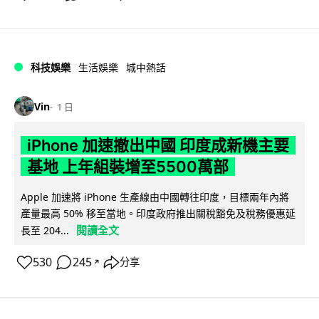
科技娛樂
生活娛樂
城中熱話
Vin
1 日
iPhone 加速撤出中國 印度成新機主要
基地 上年組裝增至5500萬部
Apple 加速將 iPhone 生產線由中國轉往印度，目標兩年內將
產量最高 50% 移至當地。印度政府推出關稅豁免及稅務優惠延
閱讀全文
長至 204...
530
245
分享
↗