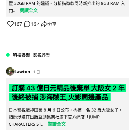
置 32GB RAM 的建議。分析指微軟同時新推出的 8GB RAM 入
閱讀全文
門...
167
16
分享
↗
科技娛樂
影視娛樂
Lawton
1 日
訂購 43 億日元精品後棄單 大阪女 2 年
後終被捕 涉海賊王,火影周邊產品
日本警視廳神田署 8 月 6 日公布，拘捕一名 32 歲大阪女子，
指她涉嫌在出版巨頭集英社旗下官方網店「JUMP
閱讀全文
CHARACTERS ST...