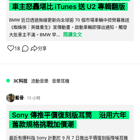
車主怒轟堪比 iTunes 送 U2 專輯翻版
BMW 近日透過無線更新向全球逾 70 個市場車輛中控熒幕推送
《蜘蛛俠：英雄重生》宣傳動畫，啟動車輛即彈出通知，觸發
閱讀全文
大批車主不滿。BMW 早...
18
分享
3C科技
流動音樂
音樂耳機
藍骨
15 小時
Sony 傳推平價復刻版耳筒 沿用六年
舊款規格挑戰加價潮
最近有爆料指 Sony 計劃於 9 月 7 日推出平價復刻版降噪耳機