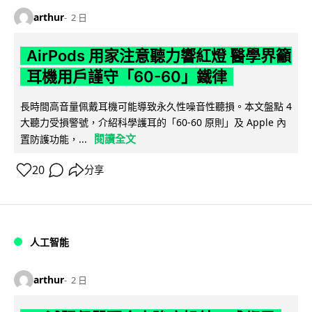
arthur
2 日
AirPods 用家注意聽力響紅燈 醫學界籲
耳機用戶謹守「60-60」鐵律
長時間高音量佩戴耳機可能導致永久性噪音性聽損。本文盤點 4
大聽力受損警號，介紹科學護耳的「60-60 原則」及 Apple 內
閱讀全文
置防護功能，...
20
分享
人工智能
arthur
2 日