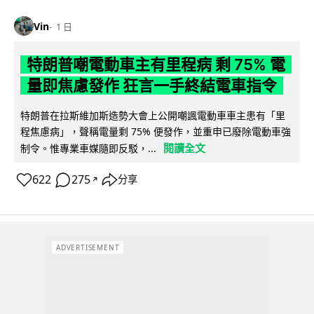
Vin
1 日
特朗普嘲電動車主有里程病 剩 75% 電
量即焦慮發作 狂言一手終結電車指令
特朗普在拉斯維加斯造勢大會上公開嘲諷電動車車主患有「里
程焦慮病」，聲稱電量剩 75% 便發作，並重申已廢除電動車強
閱讀全文
制令。惟專業車媒隨即反駁，...
622
275
分享
↗
ADVERTISEMENT