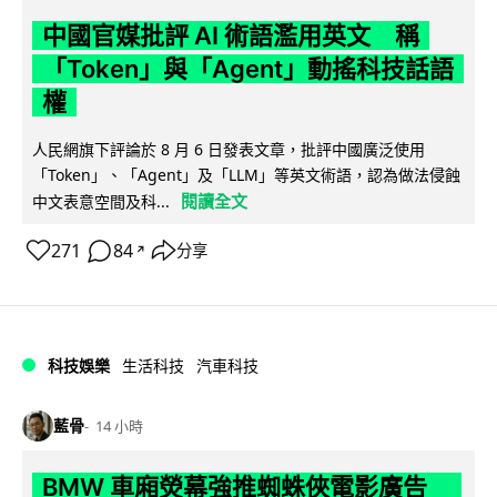
中國官媒批評 AI 術語濫用英文 稱
「Token」與「Agent」動搖科技話語
權
人民網旗下評論於 8 月 6 日發表文章，批評中國廣泛使用
「Token」、「Agent」及「LLM」等英文術語，認為做法侵蝕
閱讀全文
中文表意空間及科...
271
84
分享
↗
科技娛樂
生活科技
汽車科技
藍骨
14 小時
BMW 車廂熒幕強推蜘蛛俠電影廣告