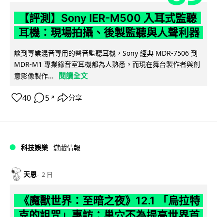
【評測】Sony IER-M500 入耳式監聽
耳機：現場拍攝、後製監聽與人聲利器
談到專業混音專用的聲音監聽耳機，Sony 經典 MDR-7506 到
MDR-M1 專業錄音室耳機都為人熟悉。而現在舞台製作者與創
閱讀全文
意影像製作...
40
5
分享
↗
科技娛樂
遊戲情報
天恩
2 日
《魔獸世界：至暗之夜》12.1 「烏拉特
克的詛咒」專訪：巢穴不為提高世界首