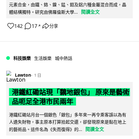
元素合金，由鐵、鉻、鎳、錳、鉬及鋁六種金屬混合而成，晶
閱讀全文
體結構獨特。研究由佛羅倫斯大學...
142
17
分享
↗
科技娛樂
生活娛樂
城中熱話
Lawton
1 日
港鐵紅磡站現「黐地銀包」 原來是藝術
品呃足全港市民兩年
港鐵紅磡站月台一個銀色「銀包」多年來一再令乘客誤以為有
人遺失財物，事主原本打算拾起交還，卻發現原來是黏在地上
閱讀全文
的藝術品。這件名為《失而復得》的...