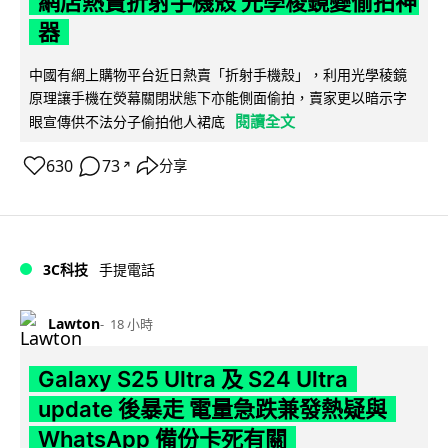
網店熱賣折射手機殼 光學稜鏡變偷拍神
器
中國有網上購物平台近日熱賣「折射手機殼」，利用光學稜鏡
原理讓手機在熒幕關閉狀態下亦能側面偷拍，賣家更以暗示字
閱讀全文
眼宣傳供不法分子偷拍他人裙底
630
73
分享
↗
3C科技
手提電話
Lawton
18 小時
Galaxy S25 Ultra 及 S24 Ultra
update 後暴走 電量急跌兼發熱疑與
WhatsApp 備份卡死有關