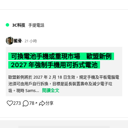
3C科技
手提電話
藍骨
21 小時
可換電池手機或重現市場 歐盟新例
2027 年強制手機用可拆式電池
歐盟新例將於 2027 年 2 月 18 日生效，規定手機及平板電腦電
池須可由用戶自行拆換，目標是延長裝置壽命及減少電子垃
閱讀全文
圾。現時 Sams...
273
78
分享
↗