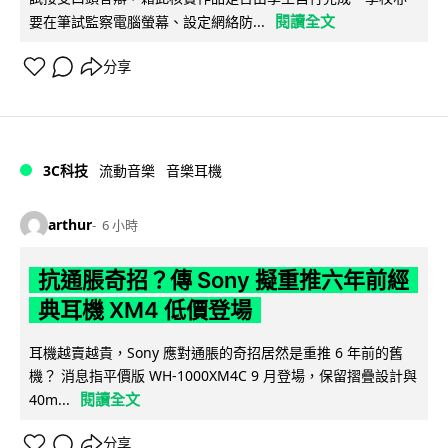
閱讀全文
要在筆試監察電腦螢幕、設定網絡防...
分享
3C科技
流動音樂
音樂耳機
arthur
6 小時
抗通脹奇招？傳 Sony 擬重推六年前經
典耳機 XM4 低價登場
耳機越賣越貴，Sony 應對通脹的奇招居然是重推 6 年前的舊
機？ 消息指平價版 WH-1000XM4C 9 月登場，保留摺疊設計與
閱讀全文
40m...
分享