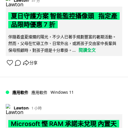
Lawton
57 分
夏日守護方案 智能監控攝像頭 指定產
品限時優惠 7 折
伴隨着盛夏燦爛的陽光，不少人已著手規劃豐富的暑期活動。
然而，父母在忙碌工作、日常外出，或將孩子交由家中長輩與
閱讀全文
保母照顧時，對孩子總是十分牽掛。...
分享
Windows 11
應用軟件
應用軟件
Lawton
1 小時
Microsoft 慳 RAM 承諾未兌現 內置天