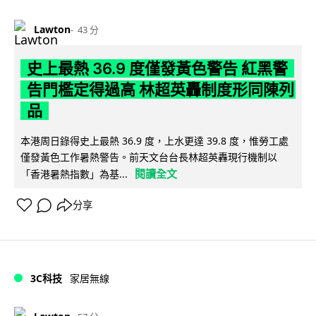
Lawton
43 分
史上最熱 36.9 度僅發黃色警告 紅黑警
告門檻定得過高 林超英轟制度形同陳列
品
本港周日錄得史上最熱 36.9 度，上水更達 39.8 度，惟勞工處
僅發黃色工作暑熱警告。前天文台台長林超英轟現行機制以
閱讀全文
「香港暑熱指數」為基...
分享
3C科技
家居無線