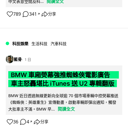
閱讀全文
中文表意空間及科...
789
341
分享
↗
科技娛樂
生活科技
汽車科技
藍骨
1 日
BMW 車廂熒幕強推蜘蛛俠電影廣告
車主怒轟堪比 iTunes 送 U2 專輯翻版
BMW 近日透過無線更新向全球逾 70 個市場車輛中控熒幕推送
《蜘蛛俠：英雄重生》宣傳動畫，啟動車輛即彈出通知，觸發
閱讀全文
大批車主不滿。BMW 早...
36
4
分享
↗