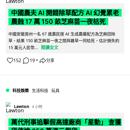
中國農夫 AI 開錯除草配方 AI 幻覺累老
農蝕 17 萬 150 畝芝麻苗一夜枯死
中國安徽滁州一名 67 歲農民按 AI 生成農藥配方為芝麻田除
草，結果 150 畝芝麻苗一夜之間與雜草一同枯死，估計損失約
閱讀全文
15 萬元人民幣...
152
19
分享
↗
科技娛樂
生活科技
玩具
Lawton
4 小時
萬代刑事追擊假高達廠商「星動」 查獲