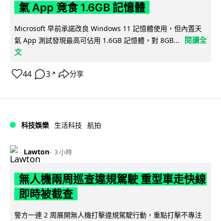
氣 App 竟食 1.6GB 記憶體
Microsoft 早前承諾改良 Windows 11 記憶體使用，但內置天
閱讀全
氣 App 測試發現最高可佔用 1.6GB 記憶體，對 8GB...
文
44
3
分享
↗
科技娛樂
生活科技
航拍
Lawton
3 小時
無人機兩周巡查違規駕駛 重型車走快線
即時被截查
警方一連 2 周展開無人機打擊違規駕駛行動，重點打擊不專注