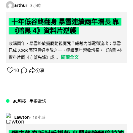
arthur
8 小時
十年低谷終翻身 暴雪連續兩年增長 靠
《暗黑 4》資料片逆襲
收購兩年，暴雪終於擺脫動視魔咒？總裁內部電郵流出：暴雪
已成 Xbox 表現最好團隊之一，連續兩年營收增長。《暗黑 4》
閱讀全文
資料片同《守望先鋒》成...
10
分享
3C科技
手提電話
Lawton
18 小時