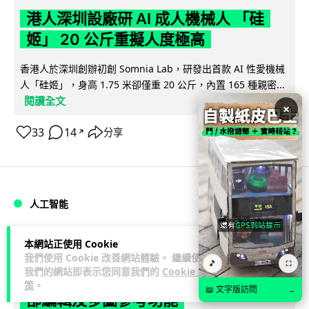
港人深圳設廠研 AI 成人機械人 「硅
姬」 20 公斤重擬人度極高
香港人於深圳創辦初創 Somnia Lab，研發出首款 AI 性愛機械
人「硅姬」，身高 1.75 米卻僅重 20 公斤，內置 165 種親密...
閱讀全文
×
33
14
分享
↗
人工智能
Lawton
2 日
本網站正使用 Cookie
我們使用 Cookie 改善網站體驗。 繼續使用
🎵
⛶
我們的網站即表示您同意我們的
Cookie 政
Grok Imagine Image 2.0 推出 主打局
策
。
📖 文字版訪問
→
部編輯及多圖參考功能