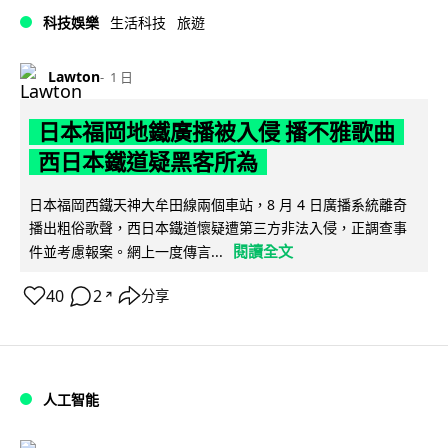
科技娛樂
生活科技
旅遊
Lawton
1 日
日本福岡地鐵廣播被入侵 播不雅歌曲
西日本鐵道疑黑客所為
日本福岡西鐵天神大牟田線兩個車站，8 月 4 日廣播系統離奇
播出粗俗歌聲，西日本鐵道懷疑遭第三方非法入侵，正調查事
閱讀全文
件並考慮報案。網上一度傳言...
40
2
分享
↗
人工智能