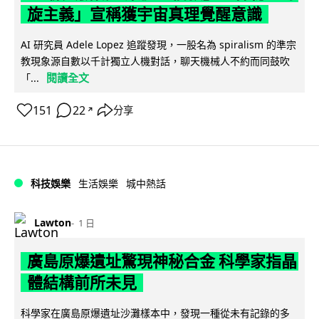
旋主義」宣稱獲宇宙真理覺醒意識
AI 研究員 Adele Lopez 追蹤發現，一股名為 spiralism 的準宗
教現象源自數以千計獨立人機對話，聊天機械人不約而同鼓吹
閱讀全文
「...
151
22
分享
↗
科技娛樂
生活娛樂
城中熱話
Lawton
1 日
廣島原爆遺址驚現神秘合金 科學家指晶
體結構前所未見
科學家在廣島原爆遺址沙灘樣本中，發現一種從未有記錄的多