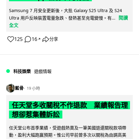
Samsung 7 月安全更新後，大批 Galaxy S25 Ultra 及 S24
閱讀
Ultra 用戶反映裝置電量急跌、發熱甚至充電變慢。有...
全文
125
16
分享
↗
科技娛樂
遊戲情報
藍骨
19 小時
任天堂多收關稅不作退款 業績報告理
想卻惹集體訴訟
任天堂公布首季業績，受遊戲熱賣及一筆美國退還關稅款項帶
動，盈利大幅跑贏預期。惟公司早前曾多次以關稅為由調高美