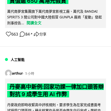
貨值逾 650 萬港元假貨
萬代南夢宮集團旗下萬代南夢宮影視工廠、萬代及 BANDAI
SPIRITS 3 間公司對中國大陸假冒 GUNPLA 廠商「星動」發起
閱讀全文
刑事控告...
663
84
分享
↗
人工智能
arthur
5 小時
丹麥高中新例:回家功課一律加口頭答辯
對抗 9 成學生用 AI 作弊
丹麥政府即時收緊高中評核規則，要求學生為在家完成書面考
試接受口頭答辯，藉此核實作品是否由學生自行完成。學校亦