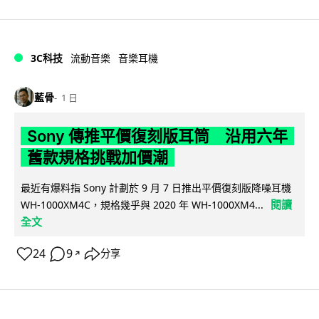
3C科技
流動音樂
音樂耳機
藍骨
1 日
Sony 傳推平價復刻版耳筒 沿用六年
舊款規格挑戰加價潮
最近有爆料指 Sony 計劃於 9 月 7 日推出平價復刻版降噪耳機
閱讀
WH-1000XM4C，規格幾乎與 2020 年 WH-1000XM4...
全文
24
9
分享
↗