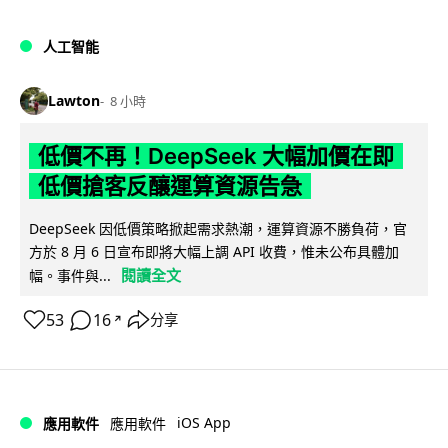
人工智能
Lawton
8 小時
低價不再！DeepSeek 大幅加價在即
低價搶客反釀運算資源告急
DeepSeek 因低價策略掀起需求熱潮，運算資源不勝負荷，官
方於 8 月 6 日宣布即將大幅上調 API 收費，惟未公布具體加
閱讀全文
幅。事件與...
53
16
分享
↗
iOS App
應用軟件
應用軟件