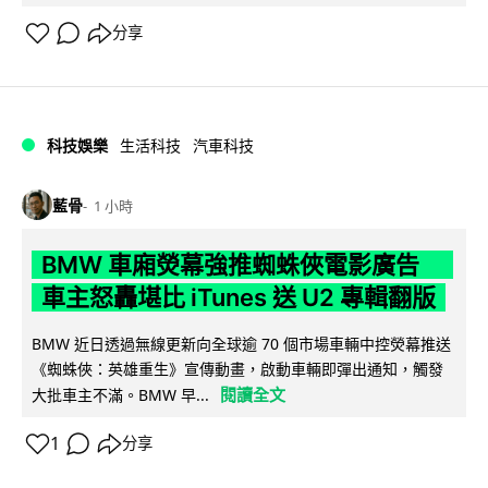
分享
科技娛樂
生活科技
汽車科技
藍骨
1 小時
BMW 車廂熒幕強推蜘蛛俠電影廣告
車主怒轟堪比 iTunes 送 U2 專輯翻版
BMW 近日透過無線更新向全球逾 70 個市場車輛中控熒幕推送
《蜘蛛俠：英雄重生》宣傳動畫，啟動車輛即彈出通知，觸發
閱讀全文
大批車主不滿。BMW 早...
1
分享