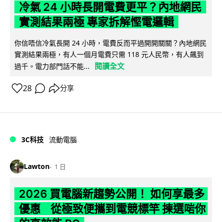
冷氣 24 小時長開電費更平？內地網民
實測結果兩極 專家拆解慳電邏輯
你信唔信冷氣長開 24 小時，電費反而平過開開關關？內地網民
實測結果兩極，有人一個月電費只需 118 元人民幣，有人飆到
閱讀全文
過千。電力部門話不能...
28
分享
3C科技
流動電腦
Lawton
1 日
2026 買電腦新趨勢公開！ 如何享最多
優惠 從極致便攜到電競標竿 揀選啱你