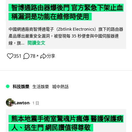
智博通路由器爆後門 官方緊急下架止血
稱漏洞是功能在維修時使用
中國網通廠商智博通電子（Zbtlink Electronics）旗下的路由器
產品爆出嚴重安全漏洞，被發現每 35 秒便會與中國伺服器連
閱讀全文
線，旗...
351
78
分享
↗
科技娛樂
生活娛樂
城中熱話
Lawton
1 日
熊本地震手術室驚魂片瘋傳 醫護保護病
人、逃生門 網民讚值得尊敬