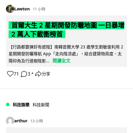
Lawton
11 小時
首爾大生 2 星期開發防曬地圖 一日暴增
2 萬人下載衝榜首
【行路都要揀好有遮陰】南韓首爾大學 23 歲學生劉敏俊利用 2
星期開發防曬導航 App「走向陰涼處」，結合建築物高度、太
閱讀全文
陽仰角及行道樹陰影...
71
3
分享
↗
科技娛樂
科技新聞
arthur
13 小時