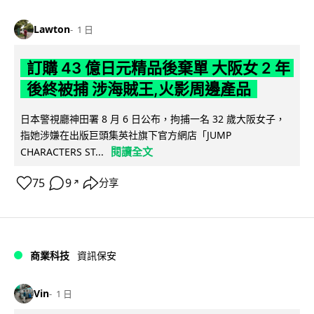
Lawton
1 日
訂購 43 億日元精品後棄單 大阪女 2 年
後終被捕 涉海賊王,火影周邊產品
日本警視廳神田署 8 月 6 日公布，拘捕一名 32 歲大阪女子，
指她涉嫌在出版巨頭集英社旗下官方網店「JUMP
閱讀全文
CHARACTERS ST...
75
9
分享
↗
商業科技
資訊保安
Vin
1 日