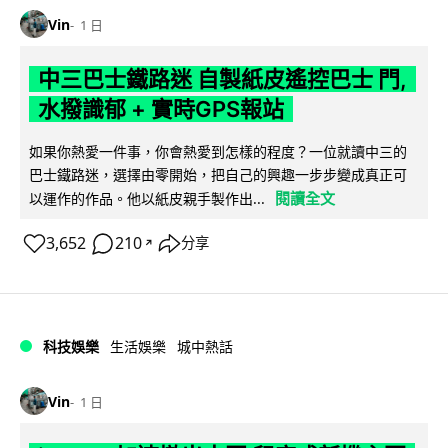
Vin
1 日
中三巴士鐵路迷 自製紙皮遙控巴士 門,
水撥識郁 + 實時GPS報站
如果你熱愛一件事，你會熱愛到怎樣的程度？一位就讀中三的
巴士鐵路迷，選擇由零開始，把自己的興趣一步步變成真正可
閱讀全文
以運作的作品。他以紙皮親手製作出...
3,652
210
分享
↗
科技娛樂
生活娛樂
城中熱話
Vin
1 日