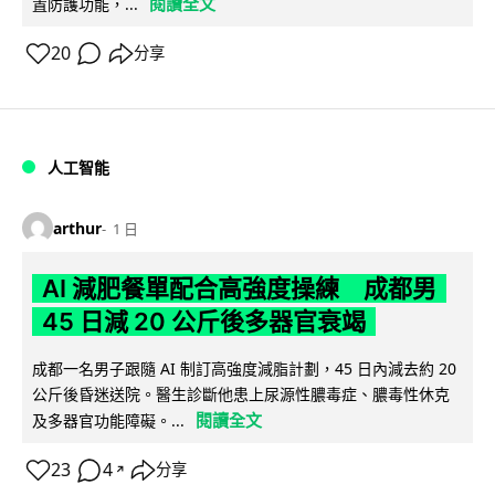
閱讀全文
置防護功能，...
20
分享
人工智能
arthur
1 日
AI 減肥餐單配合高強度操練 成都男
45 日減 20 公斤後多器官衰竭
成都一名男子跟隨 AI 制訂高強度減脂計劃，45 日內減去約 20
公斤後昏迷送院。醫生診斷他患上尿源性膿毒症、膿毒性休克
閱讀全文
及多器官功能障礙。...
23
4
分享
↗