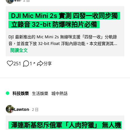
DJI Mic Mini 2s 實測 四發一收同步獨
立錄音 32-bit 防爆咪拍片必備
DJI 最新推出的 Mic Mini 2s 無線咪支援「四發一收」分軌錄
音，並首度下放 32-bit Float 浮點內錄功能。本文經實測其...
閱讀全文
251
1
分享
↗
科技娛樂
生活娛樂
城中熱話
Lawton
2 日
澤連斯基怒斥俄軍「人肉狩獵」 無人機