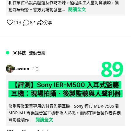
租住單位私設高壓爐及作坊冶煉，過程產生大量刺鼻濃煙，驚
閱讀全文
動鄰居報警。警方到場揭發整...
113
8
分享
↗
3C科技
流動音樂
89
Lawton
2 日
【評測】Sony IER-M500 入耳式監聽
耳機：現場拍攝、後製監聽與人聲利器
談到專業混音專用的聲音監聽耳機，Sony 經典 MDR-7506 到
MDR-M1 專業錄音室耳機都為人熟悉。而現在舞台製作者與創
閱讀全文
意影像製作...