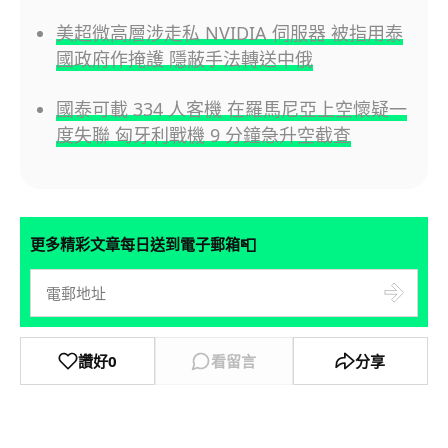
美超微高層涉走私 NVIDIA 伺服器 被指用泰
國政府作掩護 隱蔽手法轉送中俄
國泰可載 334 人客機 在羅馬尼亞上空懷疑一
度失聯 匈牙利戰機 9 分鐘急升空截查
📮
更多精彩文章每日送到電子郵箱
讚好
0
看留言
分享