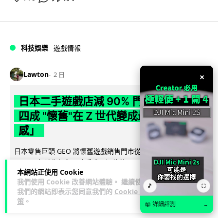
科技娛樂
遊戲情報
Lawton
2 日
×
日本二手遊戲店減 90% 門市 業績反增
四成 "懷舊"在 Z 世代變成最潮「新鮮
感」
日本零售巨頭 GEO 將懷舊遊戲銷售門市從 1,000 間大幅減至
99 間，但銷售額卻不降反升至過往的 1.4 倍。做到「減店增
本網站正使用 Cookie
閱讀全文
收」奇蹟，...
我們使用 Cookie 改善網站體驗。 繼續使用
🎵
⛶
我們的網站即表示您同意我們的
Cookie 政
262
20
分享
↗
策
。
📖 詳細評測
→