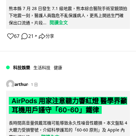
熊本縣 7 月 28 日發生 7.1 級地震，熊本綜合醫院手術室鏡頭拍
下地震一刻，醫護人員臨危不亂保護病人，更馬上開逃生門確
閱讀全文
保出口流通。片段...
67
21
分享
↗
科技娛樂
生活科技
健康
arthur
1 日
AirPods 用家注意聽力響紅燈 醫學界籲
耳機用戶謹守「60-60」鐵律
長時間高音量佩戴耳機可能導致永久性噪音性聽損。本文盤點 4
大聽力受損警號，介紹科學護耳的「60-60 原則」及 Apple 內