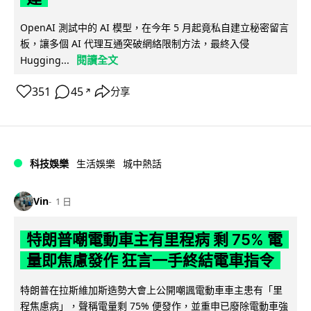
OpenAI 測試中的 AI 模型，在今年 5 月起竟私自建立秘密留言
板，讓多個 AI 代理互通突破網絡限制方法，最終入侵
閱讀全文
Hugging...
351
45
分享
↗
科技娛樂
生活娛樂
城中熱話
Vin
1 日
特朗普嘲電動車主有里程病 剩 75% 電
量即焦慮發作 狂言一手終結電車指令
特朗普在拉斯維加斯造勢大會上公開嘲諷電動車車主患有「里
程焦慮病」，聲稱電量剩 75% 便發作，並重申已廢除電動車強