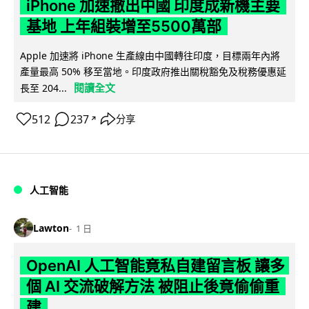
iPhone 加速撤出中國 印度成新機主要
基地 上年組裝增至5500萬部
Apple 加速將 iPhone 生產線由中國轉往印度，目標兩年內將
產量最高 50% 移至當地。印度政府推出關稅豁免及稅務優惠延
閱讀全文
長至 204...
512
237
分享
↗
人工智能
Lawton
1 日
OpenAI 人工智能竟私自建留言板 讓多
個 AI 交流破解方法 被阻止後竟偷偷重
建