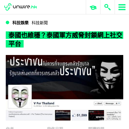
WWDC 2026
GenAI 與雲端科技專區
ERP 與商業 AI
泰國也維穩？泰國軍方威脅封鎖網上社交平台
科技娛樂
科技新聞
泰國也維穩？泰國軍方威脅封鎖網上社交
平台
作者
發佈日期
閱讀時間