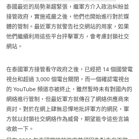
泰國最近的局勢漸趨緊張，繼軍方介入政治糾紛並
接管政府，實施戒嚴之後，他們也開始進行對於媒
體的管制。最近軍方就警告社交網站的用家，如果
他們繼續利用這些平台抨擊軍方，會考慮封鎖社交
網站。
在泰國軍方接管看守政府之後，已經把 14 個國營電
視台和超過 3,000 個電台關閉，而一個確認電視台
的 YouTube 頻道亦被終止，雖然暫時未有對國內的
網絡進行管制，但最近軍方就傳召了網絡供應商來
商討。對於在網上肆無忌憚地批評軍方的網民，軍
方就以封鎖社交網絡作為威脅，期望能令這些言論
收斂一下。