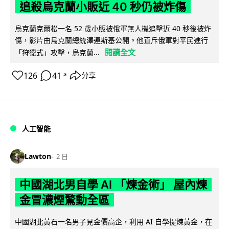
追殺烏克蘭小販近 40 秒仍被炸傷
烏克蘭克爾松一名 52 歲小販被俄軍無人機追擊近 40 秒後被炸
傷，影片由烏克蘭總統澤連斯基公開。他直斥俄軍對平民進行
閱讀全文
「狩獵式」攻擊，烏克蘭...
126
41
分享
↗
人工智能
Lawton
2 日
中國湖北男自學 AI 「煉金術」 屋內煉
金冒濃煙驚動全區
中國湖北黃石一名男子見金價高企，利用 AI 自學提煉黃金，在