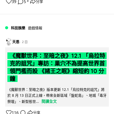
39
5
分享
↗
科技娛樂
遊戲情報
天恩
2 日
《魔獸世界：至暗之夜》12.1 「烏拉特
克的詛咒」專訪：巢穴不為提高世界首
領門檻而設 《諸王之眠》縮短約 10 分
鐘
《魔獸世界：至暗之夜》版本更新 12.1「烏拉特克的詛咒」將
於 8 月 13 日正式上線，帶來全新區域「盤蛇島」、地城「毒牙
閱讀全文
祭壇」、新型態世...
116
分享