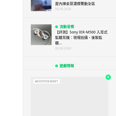
屋內煉金冒濃煙驚動全區
06.08.2026
流動音樂
【評測】Sony IER-M500 入耳式
監聽耳機：現場拍攝、後製監
聽...
06.08.2026
遊戲情報
《魔獸世界：至暗之夜》12.1
「烏拉特克的詛咒」專訪：巢穴
不為提高世...
ADVERTISEMENT
06.08.2026
遊戲情報
日本二手遊戲店減 90% 門市 業
績反增四成 “懷...