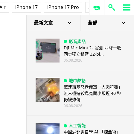
Air
iPhone 17
iPhone 17 Pro
AirPods Pro 3
Ap
最新文章
全部
影音產品
DJI Mic Mini 2s 實測 四發一收
同步獨立錄音 32-bi...
06.08.2026
城中熱話
澤連斯基怒斥俄軍「人肉狩獵」
無人機追殺烏克蘭小販近 40 秒
仍被炸傷
06.08.2026
人工智能
中國湖北男自學 AI 「煉金術」