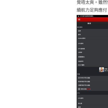
覺唔太爽。雖然性
續航力足夠應付 