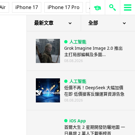
Air
iPhone 17
iPhone 17 Pro
AirPods Pro 3
Ap
最新文章
全部
人工智能
Grok Imagine Image 2.0 推出
主打局部編輯及多圖...
08.08.2026
人工智能
低價不再！DeepSeek 大幅加價
在即 低價搶客反釀運算資源告急
08.08.2026
iOS App
首爾大生 2 星期開發防曬地圖 一
日暴增 2 萬人下載衝榜首