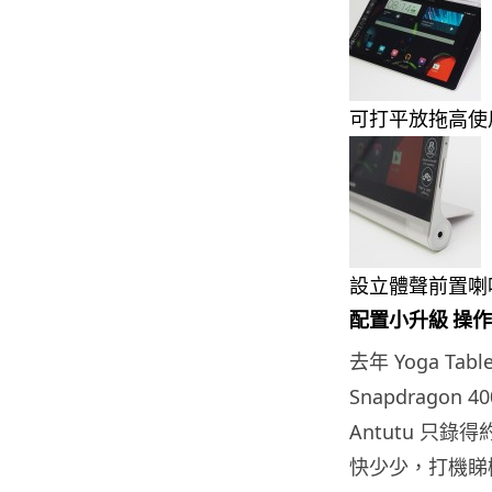
可打平放拖高使
設立體聲前置喇
配置小升級 操
去年 Yoga T
Snapdrago
Antutu 只錄得
快少少，打機睇機都