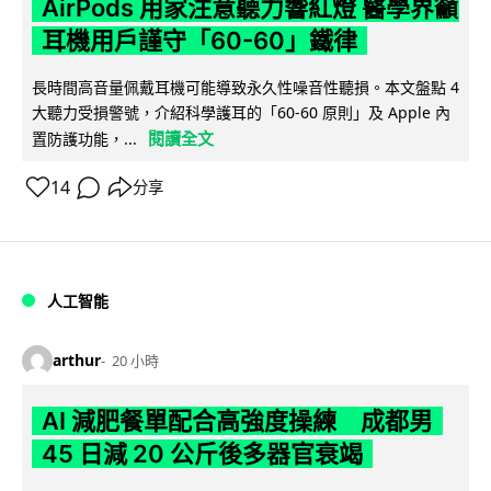
AirPods 用家注意聽力響紅燈 醫學界籲
耳機用戶謹守「60-60」鐵律
長時間高音量佩戴耳機可能導致永久性噪音性聽損。本文盤點 4
大聽力受損警號，介紹科學護耳的「60-60 原則」及 Apple 內
閱讀全文
置防護功能，...
14
分享
人工智能
arthur
20 小時
AI 減肥餐單配合高強度操練 成都男
45 日減 20 公斤後多器官衰竭