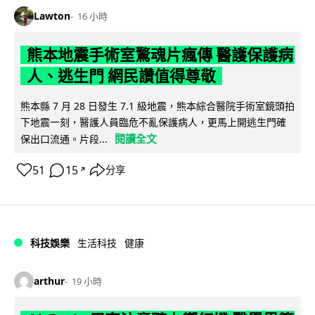
Lawton
16 小時
熊本地震手術室驚魂片瘋傳 醫護保護病
人、逃生門 網民讚值得尊敬
熊本縣 7 月 28 日發生 7.1 級地震，熊本綜合醫院手術室鏡頭拍
下地震一刻，醫護人員臨危不亂保護病人，更馬上開逃生門確
閱讀全文
保出口流通。片段...
51
15
分享
↗
科技娛樂
生活科技
健康
arthur
19 小時