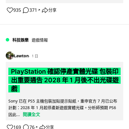
935
371
分享
↗
科技娛樂
遊戲情報
Lawton
1 日
PlayStation 確認停產實體光碟 包裝印
出重要通告 2028 年 1 月後不出光碟遊
戲
Sony 已在 PS5 主機包裝加貼提示貼紙，重申官方 7 月已公布
計劃：2028 年 1 月起停產新遊戲實體光碟。分析師預期 PS6
閱讀全文
因此...
169
76
分享
↗