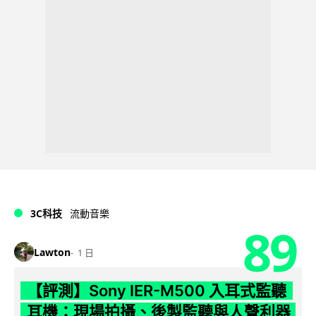
3C科技
流動音樂
89
Lawton
1 日
【評測】Sony IER-M500 入耳式監聽
耳機：現場拍攝、後製監聽與人聲利器