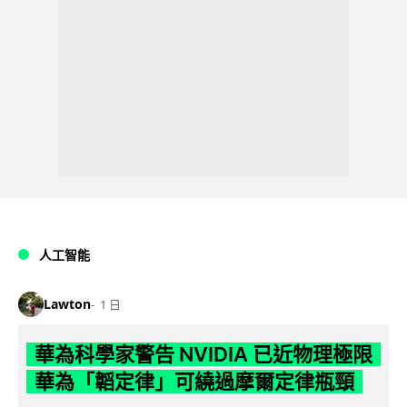
人工智能
Lawton
1 日
華為科學家警告 NVIDIA 已近物理極限
華為「韜定律」可繞過摩爾定律瓶頸