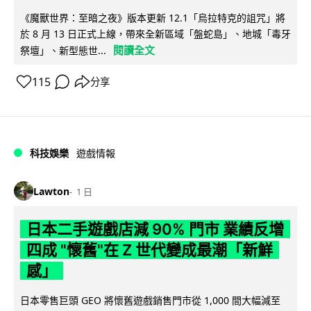
《魔獸世界：至暗之夜》版本更新 12.1「烏拉特克的詛咒」將
於 8 月 13 日正式上線，帶來全新區域「盤蛇島」、地城「毒牙
閱讀全文
祭壇」、新型態世...
115
分享
科技娛樂
遊戲情報
Lawton
1 日
日本二手遊戲店減 90% 門市 業績反增
四成 "懷舊"在 Z 世代變成最潮「新鮮
感」
日本零售巨頭 GEO 將懷舊遊戲銷售門市從 1,000 間大幅減至