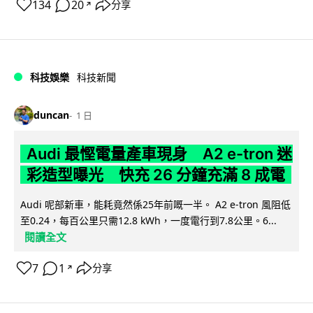
134
20
分享
↗
科技娛樂
科技新聞
duncan
1 日
Audi 最慳電量產車現身 A2 e-tron 迷
彩造型曝光 快充 26 分鐘充滿 8 成電
Audi 呢部新車，能耗竟然係25年前嘅一半。 A2 e-tron 風阻低
至0.24，每百公里只需12.8 kWh，一度電行到7.8公里。6...
閱讀全文
7
1
分享
↗