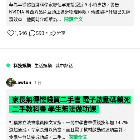
華為半導體首席科學家廖恒罕見接受近 5 小時專訪，警告
NVIDIA 等西方晶片巨頭正逼近物理極限，傳統製程升級已失經
閱讀全文
濟效益。他同時介紹華為...
1,546
593
分享
↗
科技娛樂
生活娛樂
城中熱話
Lawton
1 日
家長無得慳錢買二手書 電子啟動碼鎖死
二手教科書 學生無法做功課
社福界立法會議員陳文宜指，一間中學書單價錢按年加 14.7%
遠超通漲，令家長難以負擔。而且電子教材啟動碼這項設計，
閱讀全文
令學生無法完成功課，二手...