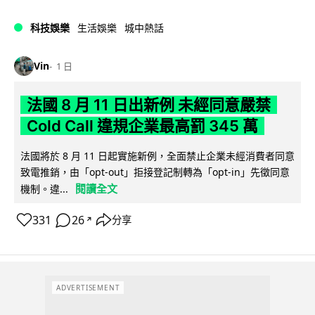
科技娛樂
生活娛樂
城中熱話
Vin
1 日
法國 8 月 11 日出新例 未經同意嚴禁
Cold Call 違規企業最高罰 345 萬
法國將於 8 月 11 日起實施新例，全面禁止企業未經消費者同意
致電推銷，由「opt-out」拒接登記制轉為「opt-in」先徵同意
閱讀全文
機制。違...
331
26
分享
↗
ADVERTISEMENT