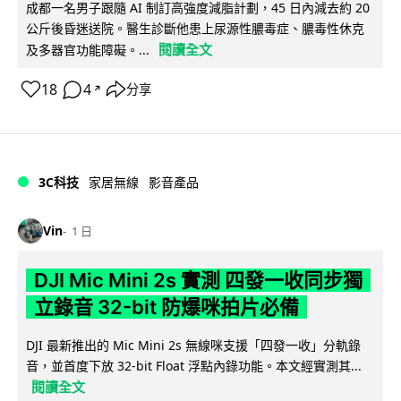
成都一名男子跟隨 AI 制訂高強度減脂計劃，45 日內減去約 20
公斤後昏迷送院。醫生診斷他患上尿源性膿毒症、膿毒性休克
閱讀全文
及多器官功能障礙。...
18
4
分享
↗
3C科技
家居無線
影音產品
Vin
1 日
DJI Mic Mini 2s 實測 四發一收同步獨
立錄音 32-bit 防爆咪拍片必備
DJI 最新推出的 Mic Mini 2s 無線咪支援「四發一收」分軌錄
音，並首度下放 32-bit Float 浮點內錄功能。本文經實測其...
閱讀全文