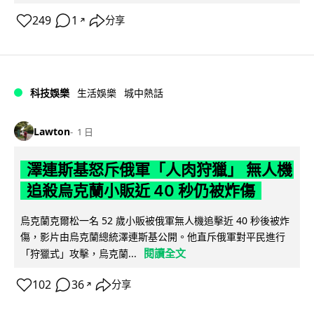
249
1
分享
↗
科技娛樂
生活娛樂
城中熱話
Lawton
1 日
澤連斯基怒斥俄軍「人肉狩獵」 無人機
追殺烏克蘭小販近 40 秒仍被炸傷
烏克蘭克爾松一名 52 歲小販被俄軍無人機追擊近 40 秒後被炸
傷，影片由烏克蘭總統澤連斯基公開。他直斥俄軍對平民進行
閱讀全文
「狩獵式」攻擊，烏克蘭...
102
36
分享
↗