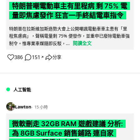
特朗普嘲電動車主有里程病 剩 75% 電
量即焦慮發作 狂言一手終結電車指令
特朗普在拉斯維加斯造勢大會上公開嘲諷電動車車主患有「里
程焦慮病」，聲稱電量剩 75% 便發作，並重申已廢除電動車強
閱讀全文
制令。惟專業車媒隨即反駁，...
386
151
分享
↗
人工智能
Lawton
15 小時
微軟刪走 32GB RAM 遊戲建議 分析:
為 8GB Surface 銷售鋪路 連自家