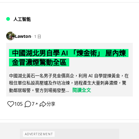
人工智能
Lawton
1 日
中國湖北男自學 AI 「煉金術」 屋內煉
金冒濃煙驚動全區
中國湖北黃石一名男子見金價高企，利用 AI 自學提煉黃金，在
租住單位私設高壓爐及作坊冶煉，過程產生大量刺鼻濃煙，驚
閱讀全文
動鄰居報警。警方到場揭發整...
105
7
分享
↗
ADVERTISEMENT