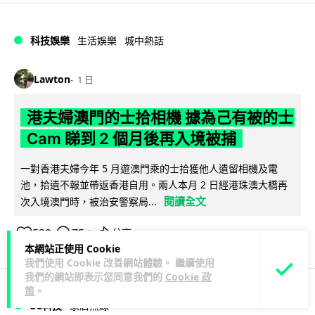
科技娛樂
生活娛樂
城中熱話
Lawton
1 日
港夫婦澳門的士拾相機 據為己有被的士
Cam 睇到 2 個月後再入境被捕
一對香港夫婦今年 5 月遊澳門乘的士拾獲他人遺留相機及電
池，拾遺不報並帶返香港自用。兩人本月 2 日經港珠澳大橋再
閱讀全文
次入境澳門時，被治安警察局...
532
75
分享
↗
本網站正使用 Cookie
我們使用 Cookie 改善網站體驗。 繼續使用
我們的網站即表示您同意我們的
Cookie 政
策
。
3C科技
家居無線