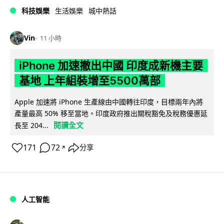
科技娛樂
生活娛樂
城中熱話
Vin
11 小時
iPhone 加速撤出中國 印度成新機主要
基地 上年組裝增至5500萬部
Apple 加速將 iPhone 生產線由中國轉往印度，目標兩年內將
產量最高 50% 移至當地。印度政府推出關稅豁免及稅務優惠延
閱讀全文
長至 204...
171
72
分享
↗
人工智能