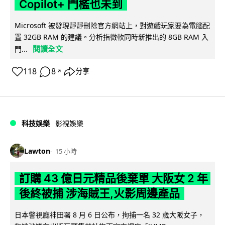
Copilot+ 門檻也未到
Microsoft 被發現靜靜刪除官方網站上，對遊戲玩家要為電腦配
置 32GB RAM 的建議。分析指微軟同時新推出的 8GB RAM 入
閱讀全文
門...
118
8
分享
↗
科技娛樂
影視娛樂
Lawton
15 小時
訂購 43 億日元精品後棄單 大阪女 2 年
後終被捕 涉海賊王,火影周邊產品
日本警視廳神田署 8 月 6 日公布，拘捕一名 32 歲大阪女子，