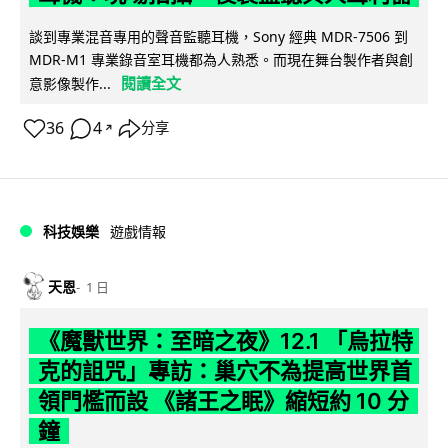
談到專業混音專用的聲音監聽耳機，Sony 經典 MDR-7506 到
MDR-M1 專業錄音室耳機都為人熟悉。而現在舞台製作者與創
閱讀全文
意影像製作...
36
4
分享
↗
科技娛樂
遊戲情報
天恩
1 日
《魔獸世界：至暗之夜》12.1 「烏拉特
克的詛咒」專訪：巢穴不為提高世界首
領門檻而設 《諸王之眠》縮短約 10 分
鐘