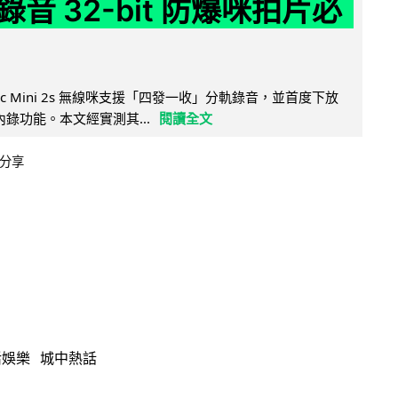
音 32-bit 防爆咪拍片必
Mic Mini 2s 無線咪支援「四發一收」分軌錄音，並首度下放
 浮點內錄功能。本文經實測其...
閱讀全文
分享
活娛樂
城中熱話