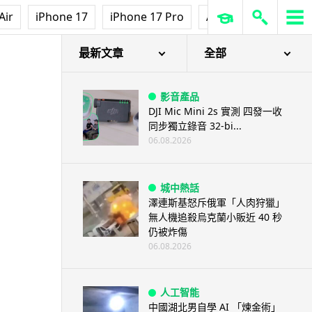
Air
iPhone 17
iPhone 17 Pro
AirPods Pro 3
Ap
最新文章
全部
影音產品
DJI Mic Mini 2s 實測 四發一收
同步獨立錄音 32-bi...
06.08.2026
城中熱話
澤連斯基怒斥俄軍「人肉狩獵」
無人機追殺烏克蘭小販近 40 秒
仍被炸傷
06.08.2026
人工智能
中國湖北男自學 AI 「煉金術」