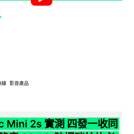
無線
影音產品
ic Mini 2s 實測 四發一收同