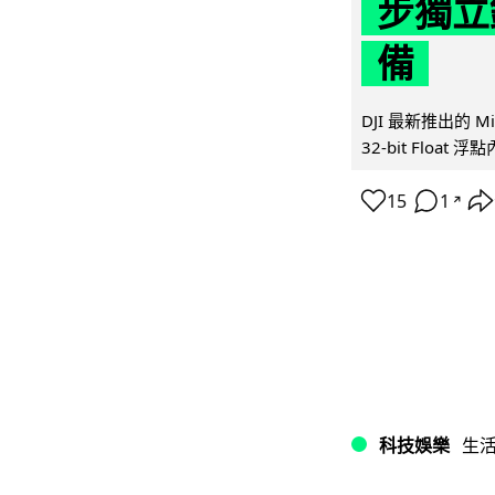
步獨立錄
備
DJI 最新推出的 
32-bit Float
15
1
↗
科技娛樂
生