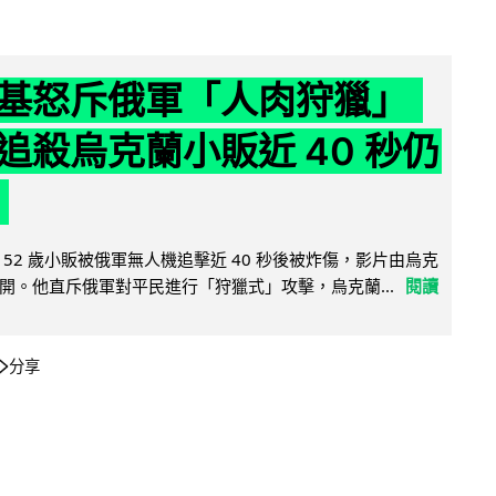
基怒斥俄軍「人肉狩獵」
追殺烏克蘭小販近 40 秒仍
52 歲小販被俄軍無人機追擊近 40 秒後被炸傷，影片由烏克
開。他直斥俄軍對平民進行「狩獵式」攻擊，烏克蘭...
閱讀
分享