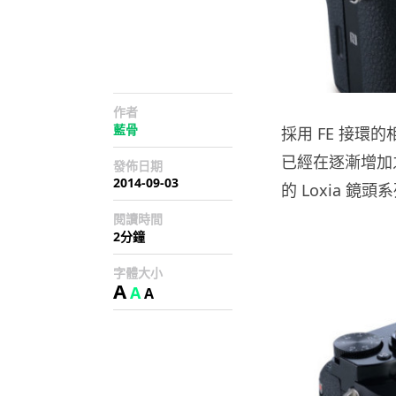
作者
藍骨
採用 FE 接環
已經在逐漸增加之
發佈日期
2014-09-03
的 Loxia 鏡頭
閱讀時間
2分鐘
字體大小
A
A
A