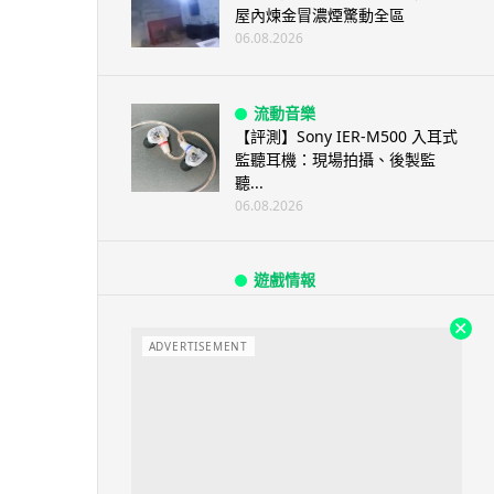
屋內煉金冒濃煙驚動全區
06.08.2026
流動音樂
【評測】Sony IER-M500 入耳式
監聽耳機：現場拍攝、後製監
聽...
06.08.2026
遊戲情報
《魔獸世界：至暗之夜》12.1
「烏拉特克的詛咒」專訪：巢穴
不為提高世...
ADVERTISEMENT
06.08.2026
遊戲情報
日本二手遊戲店減 90% 門市 業
績反增四成 “懷...