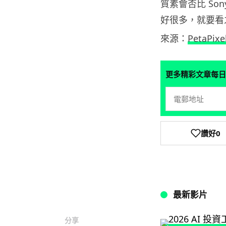
質素會否比 Sony 的 C
好很多，就要看
來源：
PetaPixe
更多精彩文章每日
讚好
0
最新影片
分享