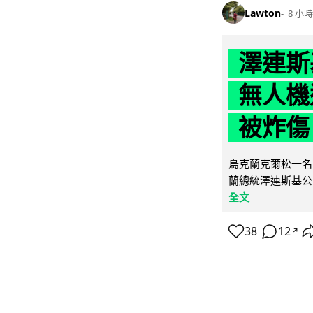
Lawton
8 小時
澤連斯
無人機
被炸傷
烏克蘭克爾松一名 
蘭總統澤連斯基公
全文
38
12
↗