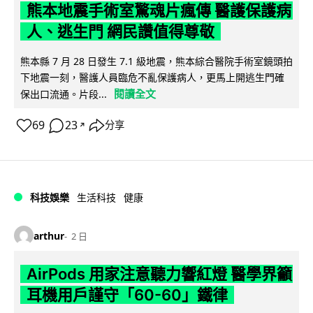
熊本地震手術室驚魂片瘋傳 醫護保護病
人、逃生門 網民讚值得尊敬
熊本縣 7 月 28 日發生 7.1 級地震，熊本綜合醫院手術室鏡頭拍
下地震一刻，醫護人員臨危不亂保護病人，更馬上開逃生門確
閱讀全文
保出口流通。片段...
69
23
分享
↗
科技娛樂
生活科技
健康
arthur
2 日
AirPods 用家注意聽力響紅燈 醫學界籲
耳機用戶謹守「60-60」鐵律