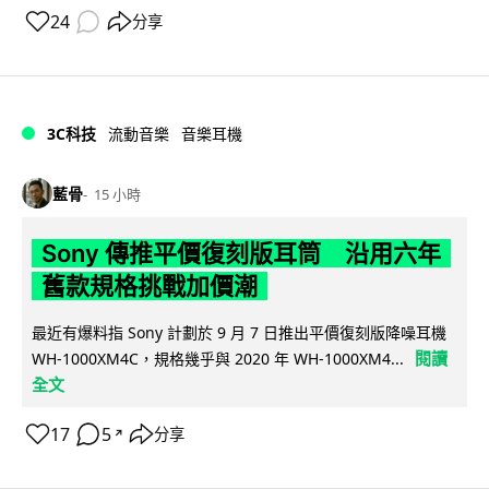
24
分享
3C科技
流動音樂
音樂耳機
藍骨
15 小時
Sony 傳推平價復刻版耳筒 沿用六年
舊款規格挑戰加價潮
最近有爆料指 Sony 計劃於 9 月 7 日推出平價復刻版降噪耳機
閱讀
WH-1000XM4C，規格幾乎與 2020 年 WH-1000XM4...
全文
17
5
分享
↗