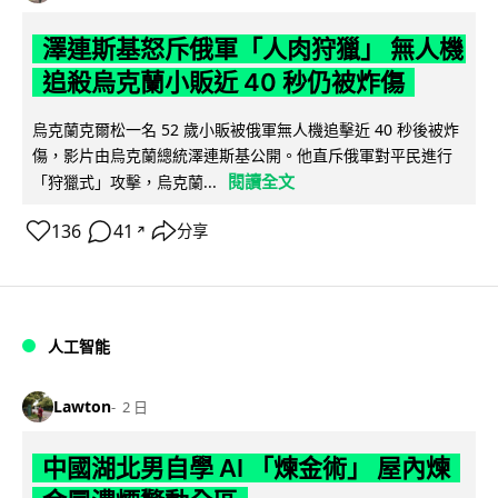
澤連斯基怒斥俄軍「人肉狩獵」 無人機
追殺烏克蘭小販近 40 秒仍被炸傷
烏克蘭克爾松一名 52 歲小販被俄軍無人機追擊近 40 秒後被炸
傷，影片由烏克蘭總統澤連斯基公開。他直斥俄軍對平民進行
閱讀全文
「狩獵式」攻擊，烏克蘭...
136
41
分享
↗
人工智能
Lawton
2 日
中國湖北男自學 AI 「煉金術」 屋內煉