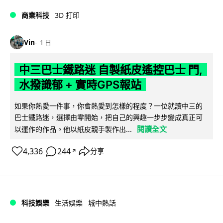
商業科技
3D 打印
Vin
1 日
中三巴士鐵路迷 自製紙皮遙控巴士 門,
水撥識郁 + 實時GPS報站
如果你熱愛一件事，你會熱愛到怎樣的程度？一位就讀中三的
巴士鐵路迷，選擇由零開始，把自己的興趣一步步變成真正可
閱讀全文
以運作的作品。他以紙皮親手製作出...
4,336
244
分享
↗
科技娛樂
生活娛樂
城中熱話