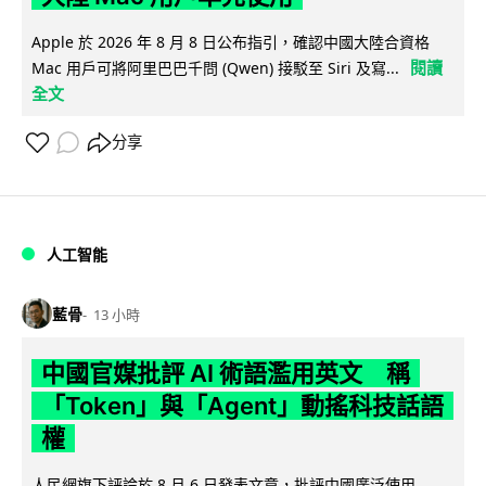
Apple 於 2026 年 8 月 8 日公布指引，確認中國大陸合資格
閱讀
Mac 用戶可將阿里巴巴千問 (Qwen) 接駁至 Siri 及寫...
全文
分享
人工智能
藍骨
13 小時
中國官媒批評 AI 術語濫用英文 稱
「Token」與「Agent」動搖科技話語
權
人民網旗下評論於 8 月 6 日發表文章，批評中國廣泛使用