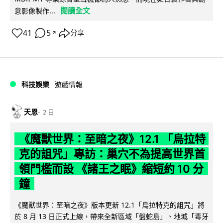
閱讀全文
意影像製作...
41
5
分享
↗
科技娛樂
遊戲情報
天恩
2 日
《魔獸世界：至暗之夜》12.1 「烏拉特
克的詛咒」專訪：巢穴不為提高世界首
領門檻而設 《諸王之眠》縮短約 10 分
鐘
《魔獸世界：至暗之夜》版本更新 12.1「烏拉特克的詛咒」將
於 8 月 13 日正式上線，帶來全新區域「盤蛇島」、地城「毒牙