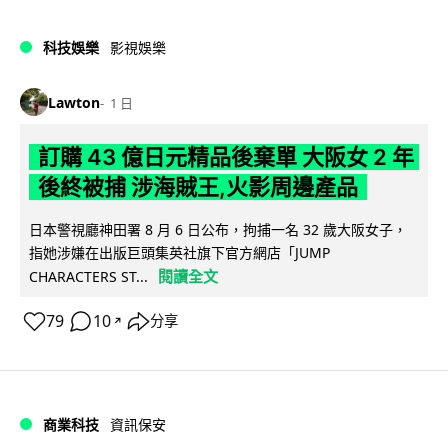
科技娛樂
影視娛樂
Lawton
1 日
訂購 43 億日元精品後棄單 大阪女 2 年
後終被捕 涉海賊王,火影周邊產品
日本警視廳神田署 8 月 6 日公布，拘捕一名 32 歲大阪女子，
指她涉嫌在出版巨頭集英社旗下官方網店「JUMP
閱讀全文
CHARACTERS ST...
79
10
分享
↗
商業科技
資訊保安