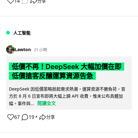
14
分享
人工智能
Lawton
21 小時
低價不再！DeepSeek 大幅加價在即
低價搶客反釀運算資源告急
DeepSeek 因低價策略掀起需求熱潮，運算資源不勝負荷，官
方於 8 月 6 日宣布即將大幅上調 API 收費，惟未公布具體加
閱讀全文
幅。事件與...
67
19
分享
↗