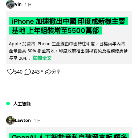
Vin
1 日
iPhone 加速撤出中國 印度成新機主要
基地 上年組裝增至5500萬部
Apple 加速將 iPhone 生產線由中國轉往印度，目標兩年內將
產量最高 50% 移至當地。印度政府推出關稅豁免及稅務優惠延
閱讀全文
長至 204...
540
243
分享
↗
人工智能
Lawton
1 日
OpenAI 人工智能竟私自建留言板 讓多