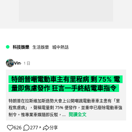
科技娛樂
生活娛樂
城中熱話
Vin
1 日
特朗普嘲電動車主有里程病 剩 75% 電
量即焦慮發作 狂言一手終結電車指令
特朗普在拉斯維加斯造勢大會上公開嘲諷電動車車主患有「里
程焦慮病」，聲稱電量剩 75% 便發作，並重申已廢除電動車強
閱讀全文
制令。惟專業車媒隨即反駁，...
626
277
分享
↗