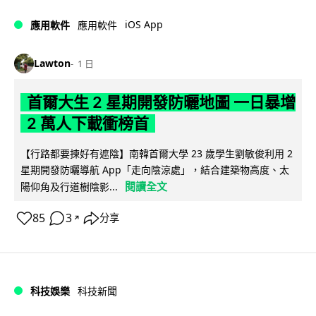
iOS App
應用軟件
應用軟件
Lawton
1 日
首爾大生 2 星期開發防曬地圖 一日暴增
2 萬人下載衝榜首
【行路都要揀好有遮陰】南韓首爾大學 23 歲學生劉敏俊利用 2
星期開發防曬導航 App「走向陰涼處」，結合建築物高度、太
閱讀全文
陽仰角及行道樹陰影...
85
3
分享
↗
科技娛樂
科技新聞