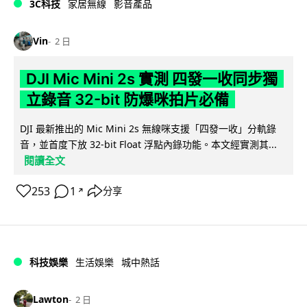
3C科技
家居無線
影音產品
Vin
2 日
DJI Mic Mini 2s 實測 四發一收同步獨
立錄音 32-bit 防爆咪拍片必備
DJI 最新推出的 Mic Mini 2s 無線咪支援「四發一收」分軌錄
音，並首度下放 32-bit Float 浮點內錄功能。本文經實測其...
閱讀全文
253
1
分享
↗
科技娛樂
生活娛樂
城中熱話
Lawton
2 日