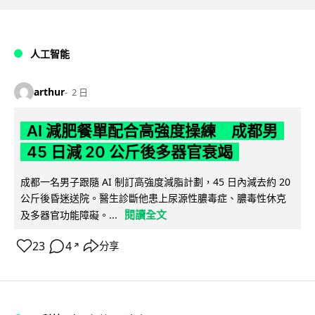
人工智能
arthur
2 日
AI 減肥餐單配合高強度操練 成都男
45 日減 20 公斤後多器官衰竭
成都一名男子跟隨 AI 制訂高強度減脂計劃，45 日內減去約 20
公斤後昏迷送院。醫生診斷他患上尿源性膿毒症、膿毒性休克
閱讀全文
及多器官功能障礙。...
23
4
分享
↗