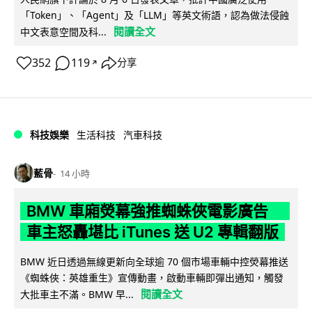
「Token」、「Agent」及「LLM」等英文術語，認為做法侵蝕
閱讀全文
中文表意空間及科...
352
119
分享
↗
科技娛樂
生活科技
汽車科技
藍骨
14 小時
BMW 車廂熒幕強推蜘蛛俠電影廣告
車主怒轟堪比 iTunes 送 U2 專輯翻版
BMW 近日透過無線更新向全球逾 70 個市場車輛中控熒幕推送
《蜘蛛俠：英雄重生》宣傳動畫，啟動車輛即彈出通知，觸發
閱讀全文
大批車主不滿。BMW 早...