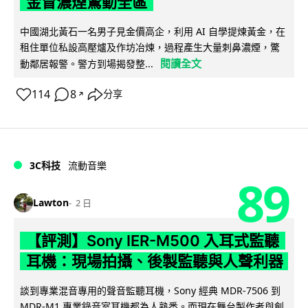
金冒濃煙驚動全區
中國湖北黃石一名男子見金價高企，利用 AI 自學提煉黃金，在
租住單位私設高壓爐及作坊冶煉，過程產生大量刺鼻濃煙，驚
閱讀全文
動鄰居報警。警方到場揭發整...
114
8
分享
↗
3C科技
流動音樂
89
Lawton
2 日
【評測】Sony IER-M500 入耳式監聽
耳機：現場拍攝、後製監聽與人聲利器
談到專業混音專用的聲音監聽耳機，Sony 經典 MDR-7506 到
MDR-M1 專業錄音室耳機都為人熟悉。而現在舞台製作者與創