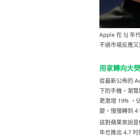
Apple 在 S
不過巿場反應又
用家轉向大
從最新公佈的 Ado
下的手機，瀏覽比
更激增 19% 
變，慢慢轉到 4
這對蘋果來說是
年也推出 4.7 吋的 