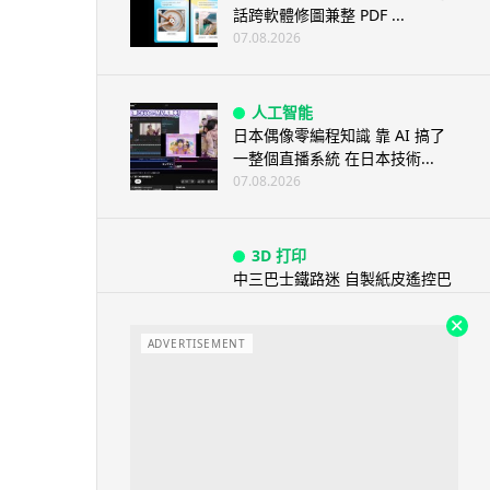
話跨軟體修圖兼整 PDF ...
07.08.2026
人工智能
日本偶像零編程知識 靠 AI 搞了
一整個直播系統 在日本技術...
07.08.2026
3D 打印
中三巴士鐵路迷 自製紙皮遙控巴
士 門,水撥識郁 + 實時GPS報站
07.08.2026
ADVERTISEMENT
城中熱話
iPhone 加速撤出中國 印度成新
機主要基地 上年組裝增至550...
07.08.2026