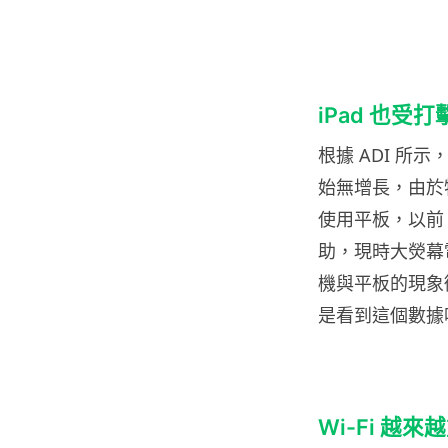
iPad 也受打
根據 ADI 所
始無增長，由於特大
使用平板，以前 
助，現時大熒幕
機與平板的現象徵！因
是看到這個數據
Wi-Fi 越來