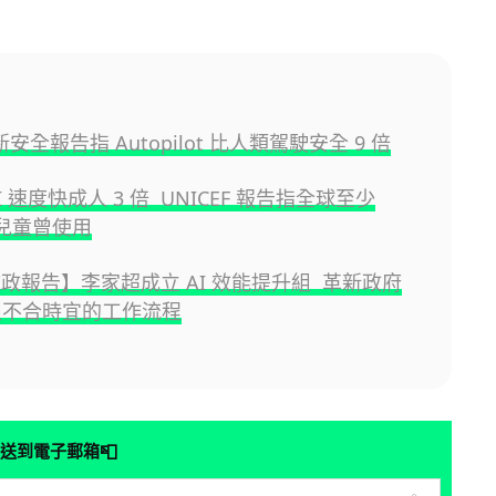
最新安全報告指 Autopilot 比人類駕駛安全 9 倍
I 速度快成人 3 倍 UNICEF 報告指全球至少
 萬兒童曾使用
5施政報告】李家超成立 AI 效能提升組 革新政府
組不合時宜的工作流程
📮
送到電子郵箱