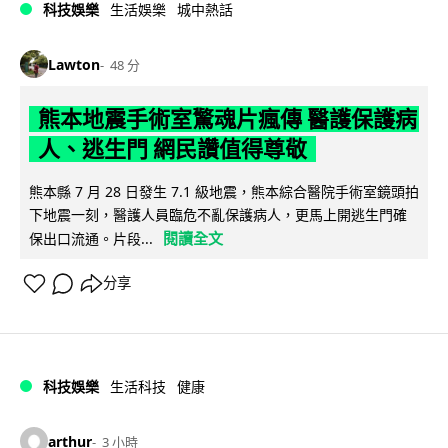
科技娛樂
生活娛樂
城中熱話
Lawton
48 分
熊本地震手術室驚魂片瘋傳 醫護保護病
人、逃生門 網民讚值得尊敬
熊本縣 7 月 28 日發生 7.1 級地震，熊本綜合醫院手術室鏡頭拍
下地震一刻，醫護人員臨危不亂保護病人，更馬上開逃生門確
閱讀全文
保出口流通。片段...
分享
科技娛樂
生活科技
健康
arthur
3 小時