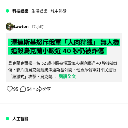
科技娛樂
生活娛樂
城中熱話
Lawton
17 小時
澤連斯基怒斥俄軍「人肉狩獵」 無人機
追殺烏克蘭小販近 40 秒仍被炸傷
烏克蘭克爾松一名 52 歲小販被俄軍無人機追擊近 40 秒後被炸
傷，影片由烏克蘭總統澤連斯基公開。他直斥俄軍對平民進行
閱讀全文
「狩獵式」攻擊，烏克蘭...
95
54
分享
↗
人工智能