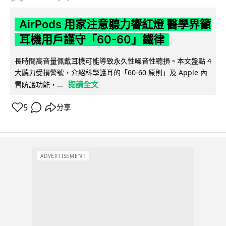
AirPods 用家注意聽力響紅燈 醫學界籲
耳機用戶謹守「60-60」鐵律
長時間高音量佩戴耳機可能導致永久性噪音性聽損。本文盤點 4
大聽力受損警號，介紹科學護耳的「60-60 原則」及 Apple 內
閱讀全文
置防護功能，...
5
分享
ADVERTISEMENT