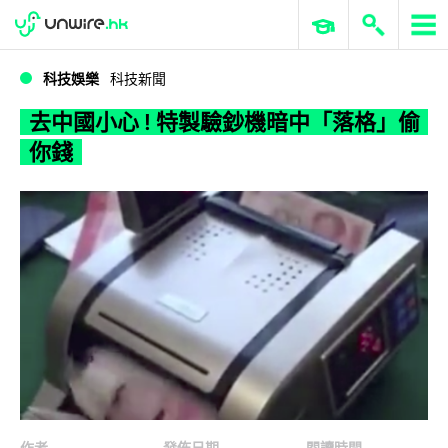
WWDC 2026
GenAI 與雲端科技專區
ERP 與商業 AI
去中國小心 ! 特製驗鈔機暗中「落格」偷你錢
科技娛樂
科技新聞
去中國小心 ! 特製驗鈔機暗中「落格」偷
你錢
作者
發佈日期
閱讀時間