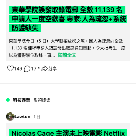
東華學院誤發取錄電郵 全數 11,139 名
申請人一度空歡喜 專家:人為疏忽+系統
防護缺失
東華學院今日（5 日）大學聯招放榜之際，因人為疏忽向全數
11,139 名課程申請人錯誤發出取錄通知電郵，令大批考生一度
閱讀全文
以為獲得學位取錄，事...
149
17
分享
↗
科技娛樂
影視娛樂
Lawton
1 日
Nicolas Cage 主演未上映電影 Netflix