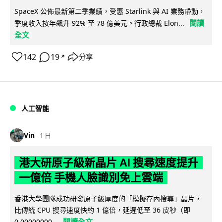
SpaceX 公佈最新第二季業績，受惠 Starlink 與 AI 業務帶動，
閱讀
季度收入按年飆升 92% 至 78 億美元。行政總裁 Elon...
全文
142
19
分享
↗
人工智能
Vin
1 日
港大研原子級新晶片 AI 搜尋速度提升
一億倍 手機人臉識別免上雲端
香港大學團隊成功研發原子級厚度的「模擬存內搜尋」晶片，
比傳統 CPU 搜尋速度快約 1 億倍，延遲低至 36 皮秒（即
閱讀全文
0.00000000...