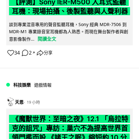
【評測】Sony IER-M500 入耳式監聽
耳機：現場拍攝、後製監聽與人聲利器
談到專業混音專用的聲音監聽耳機，Sony 經典 MDR-7506 到
MDR-M1 專業錄音室耳機都為人熟悉。而現在舞台製作者與創
閱讀全文
意影像製作...
34
2
分享
↗
科技娛樂
遊戲情報
天恩
19 小時
《魔獸世界：至暗之夜》12.1 「烏拉特
克的詛咒」專訪：巢穴不為提高世界首
領門檻而設 《諸王之眠》縮短約 10 分