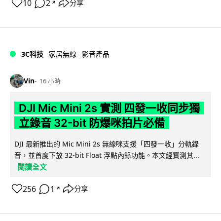
10
2
分享
↗
3C科技
家居無線
影音產品
Vin
16 小時
DJI Mic Mini 2s 實測 四發一收同步獨
立錄音 32-bit 防爆咪拍片必備
DJI 最新推出的 Mic Mini 2s 無線咪支援「四發一收」分軌錄
音，並首度下放 32-bit Float 浮點內錄功能。本文經實測其...
閱讀全文
256
1
分享
↗