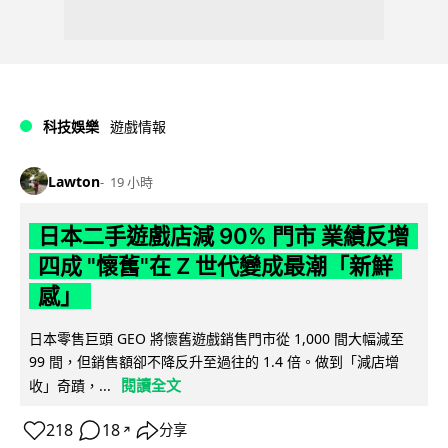
科技娛樂
遊戲情報
Lawton
19 小時
日本二手遊戲店減 90% 門市 業績反增
四成 "懷舊"在 Z 世代變成最潮「新鮮
感」
日本零售巨頭 GEO 將懷舊遊戲銷售門市從 1,000 間大幅減至
99 間，但銷售額卻不降反升至過往的 1.4 倍。做到「減店增
閱讀全文
收」奇蹟，...
218
18
分享
↗