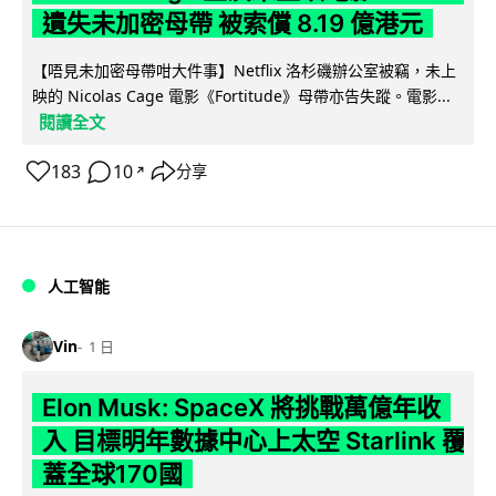
遺失未加密母帶 被索償 8.19 億港元
【唔見未加密母帶咁大件事】Netflix 洛杉磯辦公室被竊，未上
映的 Nicolas Cage 電影《Fortitude》母帶亦告失蹤。電影...
閱讀全文
183
10
分享
↗
人工智能
Vin
1 日
Elon Musk: SpaceX 將挑戰萬億年收
入 目標明年數據中心上太空 Starlink 覆
蓋全球170國