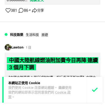
381
86
分享
↗
科技娛樂
生活科技
旅遊
Lawton
1 日
中國大陸航線燃油附加費今日再降 連續
3 個月下調
【中國大陸連續 3 個月減附加費，相反香港不斷加價】中國大
陸多家航空公司自 8 月 5 日起再度下調內陸航線燃油附加費，
本網站正使用 Cookie
我們使用 Cookie 改善網站體驗。 繼續使用
閱讀全文
為年內連續第 3 個...
我們的網站即表示您同意我們的
Cookie 政
策
。
33
6
分享
↗