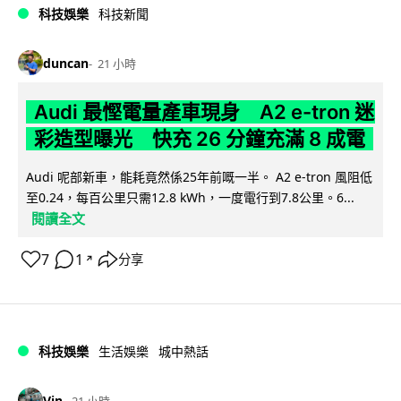
科技娛樂
科技新聞
duncan
21 小時
Audi 最慳電量產車現身 A2 e-tron 迷
彩造型曝光 快充 26 分鐘充滿 8 成電
Audi 呢部新車，能耗竟然係25年前嘅一半。 A2 e-tron 風阻低
至0.24，每百公里只需12.8 kWh，一度電行到7.8公里。6...
閱讀全文
7
1
分享
↗
科技娛樂
生活娛樂
城中熱話
Vin
21 小時