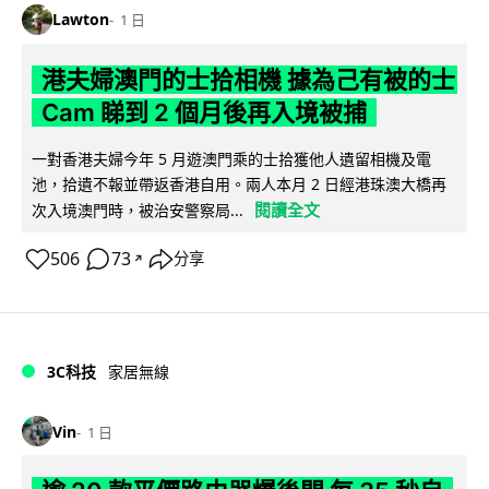
Lawton
1 日
港夫婦澳門的士拾相機 據為己有被的士
Cam 睇到 2 個月後再入境被捕
一對香港夫婦今年 5 月遊澳門乘的士拾獲他人遺留相機及電
池，拾遺不報並帶返香港自用。兩人本月 2 日經港珠澳大橋再
閱讀全文
次入境澳門時，被治安警察局...
506
73
分享
↗
3C科技
家居無線
Vin
1 日