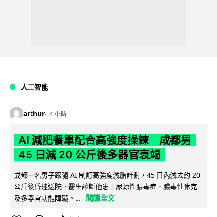
人工智能
arthur
4 小時
AI 減肥餐單配合高強度操練 成都男
45 日減 20 公斤後多器官衰竭
成都一名男子跟隨 AI 制訂高強度減脂計劃，45 日內減去約 20
公斤後昏迷送院。醫生診斷他患上尿源性膿毒症、膿毒性休克
閱讀全文
及多器官功能障礙。...