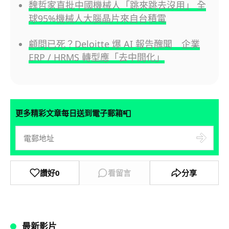
魏哲家直批中國機械人「跳來跳去沒用」 全
球95%機械人大腦晶片來自台積電
顧問已死？Deloitte 爆 AI 報告醜聞 企業
ERP / HRMS 轉型應「去中間化」
📮
更多精彩文章每日送到電子郵箱
讚好
0
看留言
分享
最新影片