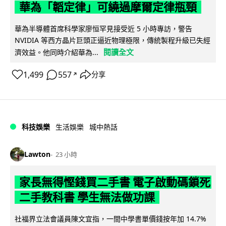
華為「韜定律」可繞過摩爾定律瓶頸
華為半導體首席科學家廖恒罕見接受近 5 小時專訪，警告
NVIDIA 等西方晶片巨頭正逼近物理極限，傳統製程升級已失經
閱讀全文
濟效益。他同時介紹華為...
1,499
557
分享
↗
科技娛樂
生活娛樂
城中熱話
Lawton
23 小時
家長無得慳錢買二手書 電子啟動碼鎖死
二手教科書 學生無法做功課
社福界立法會議員陳文宜指，一間中學書單價錢按年加 14.7%