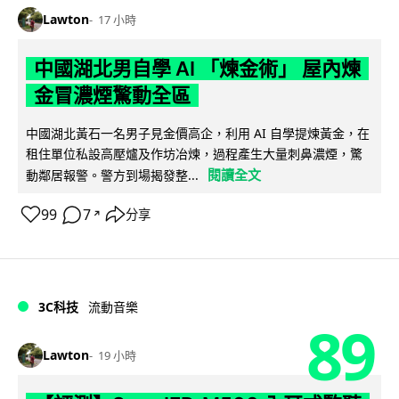
Lawton
17 小時
中國湖北男自學 AI 「煉金術」 屋內煉
金冒濃煙驚動全區
中國湖北黃石一名男子見金價高企，利用 AI 自學提煉黃金，在
租住單位私設高壓爐及作坊冶煉，過程產生大量刺鼻濃煙，驚
閱讀全文
動鄰居報警。警方到場揭發整...
99
7
分享
↗
3C科技
流動音樂
89
Lawton
19 小時