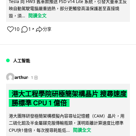
Tesla 向 HW3 舊車款推送 FSD v14 Lite 系統，引發大量車主反
映自動駕駛電腦嚴重過熱，部分更觸發高溫保護甚至直接燒
閱讀全文
毀，須...
10
1
分享
↗
人工智能
arthur
1 日
港大工程學院研極簡架構晶片 搜尋速度
勝標準 CPU 1 億倍
港大團隊研發極簡架構模擬內容尋址記憶體（CAM）晶片，用
二硫化鉬及半金屬銻克服傳輸瓶頸，漢明距離計算速度比標準
閱讀全文
CPU快1億倍，每次搜尋耗能低...