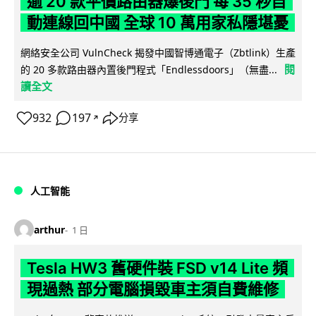
逾 20 款平價路由器爆後門 每 35 秒自
動連線回中國 全球 10 萬用家私隱堪憂
網絡安全公司 VulnCheck 揭發中國智博通電子（Zbtlink）生產
閱
的 20 多款路由器內置後門程式「Endlessdoors」（無盡...
讀全文
932
197
分享
↗
人工智能
arthur
1 日
Tesla HW3 舊硬件裝 FSD v14 Lite 頻
現過熱 部分電腦損毀車主須自費維修