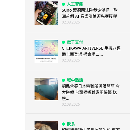
人工智能
Suno 遭德國法院裁定侵權 歐
洲首例 AI 音樂訓練須先獲授權
02.08.2026
電子支付
CHIIKAWA ARTIVERSE 手機八達
通卡面登場 掃會場二...
02.08.2026
城中熱話
網民曾笑日本避難所設備簡陋 今
大逆轉 台灣捐避難專用帳篷 送
熊...
02.08.2026
飲食
印度議員稱牛尿具抗菌效能 專家