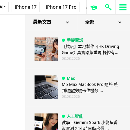
Air
iPhone 17
iPhone 17 Pro
AirPods Pro 3
Ap
最新文章
全部
手提電話
【試玩】本地製作《HK Driving
Game》真實路線重現 操控有...
03.08.2026
Mac
M5 Max MacBook Pro 過熱 熱
到鍵盤按鍵卡住機殼 ...
03.08.2026
人工智能
教學：Gemini Spark 小龍蝦香
港實測 24小時自動格價 ...