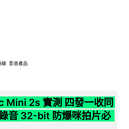
無線
影音產品
ic Mini 2s 實測 四發一收同
音 32-bit 防爆咪拍片必