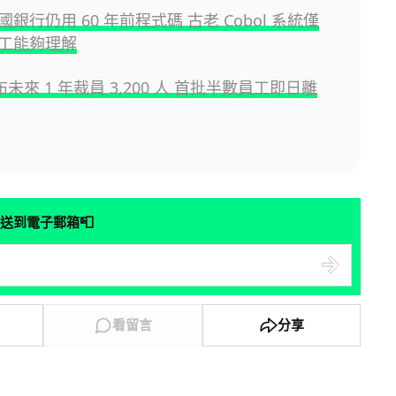
銀行仍用 60 年前程式碼 古老 Cobol 系統僅
工能夠理解
宣布未來 1 年裁員 3,200 人 首批半數員工即日離
📮
送到電子郵箱
看留言
分享