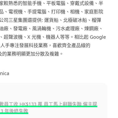
家較熟悉的智能手機、平板電腦、穿戴式設備、半
品、電視機、手提電腦、打印機、相機、家庭影院
公司三星集團還提供: 運貨船、北極破冰船、榴彈
油廠、發電廠、風渦輪機、污水處理廠、煉鋼廠、
超聲波機、X 光機、機器人等等。相比起 Google
等集中人手專注發展科技業務，喜歡齊全產品線的
所涉及的業務明顯更加分散及複雜。
hnica
員工收 HK$133 萬 員工馬上辭職失聯 僱主提
 3 年後終失敗