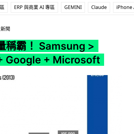
專區
ERP 與商業 AI 專區
GEMINI
Claude
iPhone 
ng > Apple + Google + Microsoft
技新聞
稱霸！ Samsung >
+ Google + Microsoft