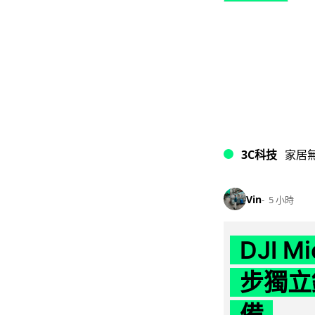
3C科技
家居
Vin
5 小時
DJI M
步獨立錄
備