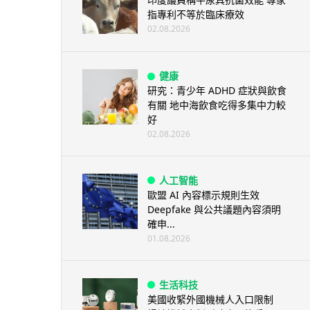
指專利不等於臨床療效
02.08.2026
健康
研究：青少年 ADHD 症狀與飲食
有關 地中海飲食吃得多集中力較
好
02.08.2026
人工智能
歐盟 AI 內容標示規則生效
Deepfake 與公共議題內容須明
確申...
01.08.2026
生活科技
美國收緊外國機械人入口限制