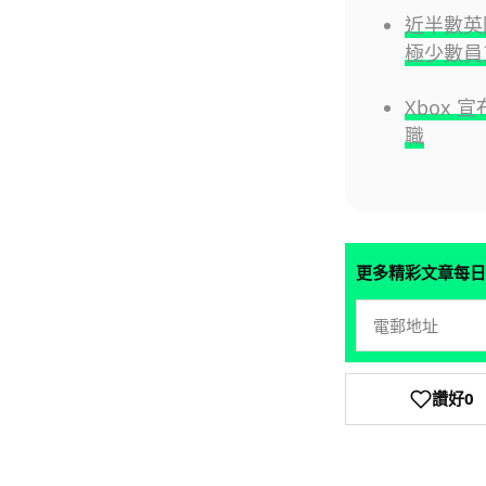
近半數英國
極少數員
Xbox 
職
更多精彩文章每日
讚好
0