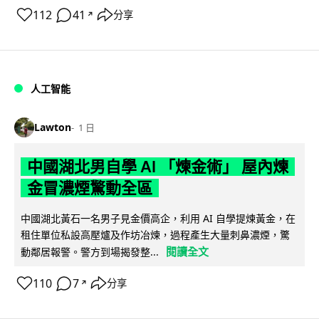
112
41
分享
↗
人工智能
Lawton
1 日
中國湖北男自學 AI 「煉金術」 屋內煉
金冒濃煙驚動全區
中國湖北黃石一名男子見金價高企，利用 AI 自學提煉黃金，在
租住單位私設高壓爐及作坊冶煉，過程產生大量刺鼻濃煙，驚
閱讀全文
動鄰居報警。警方到場揭發整...
110
7
分享
↗