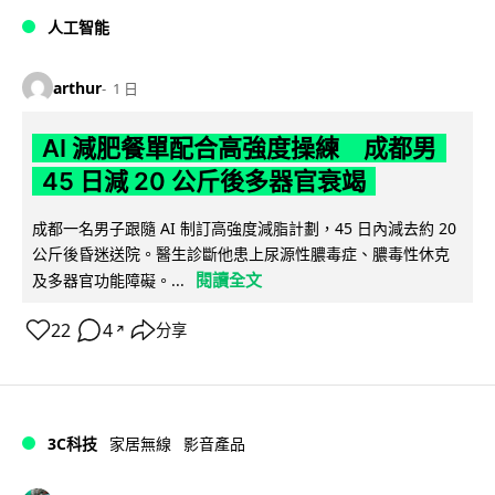
人工智能
arthur
1 日
AI 減肥餐單配合高強度操練 成都男
45 日減 20 公斤後多器官衰竭
成都一名男子跟隨 AI 制訂高強度減脂計劃，45 日內減去約 20
公斤後昏迷送院。醫生診斷他患上尿源性膿毒症、膿毒性休克
閱讀全文
及多器官功能障礙。...
22
4
分享
↗
3C科技
家居無線
影音產品