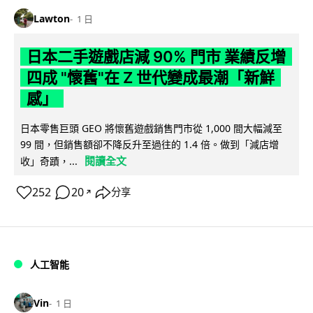
Lawton
1 日
日本二手遊戲店減 90% 門市 業績反增
四成 "懷舊"在 Z 世代變成最潮「新鮮
感」
日本零售巨頭 GEO 將懷舊遊戲銷售門市從 1,000 間大幅減至
99 間，但銷售額卻不降反升至過往的 1.4 倍。做到「減店增
閱讀全文
收」奇蹟，...
252
20
分享
↗
人工智能
Vin
1 日