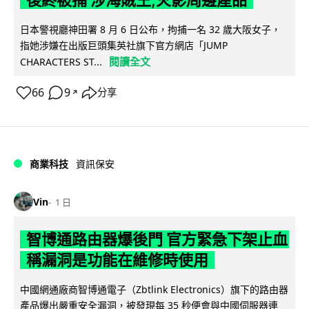
日本警視廳神田署 8 月 6 日公布，拘捕一名 32 歲大阪女子，
指她涉嫌在出版巨頭集英社旗下官方網店「JUMP
閱讀全文
CHARACTERS ST...
66
9
分享
↗
商業科技
資訊保安
Vin
1 日
智博通路由器爆後門 官方緊急下架止血
稱漏洞是功能在維修時使用
中國網通廠商智博通電子（Zbtlink Electronics）旗下的路由器
產品爆出嚴重安全漏洞，被發現每 35 秒便會與中國伺服器連