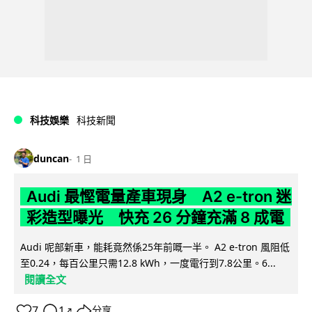
科技娛樂
科技新聞
duncan
1 日
Audi 最慳電量產車現身 A2 e-tron 迷
彩造型曝光 快充 26 分鐘充滿 8 成電
Audi 呢部新車，能耗竟然係25年前嘅一半。 A2 e-tron 風阻低
至0.24，每百公里只需12.8 kWh，一度電行到7.8公里。6...
閱讀全文
7
1
分享
↗