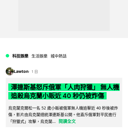
科技娛樂
生活娛樂
城中熱話
Lawton
1 日
澤連斯基怒斥俄軍「人肉狩獵」 無人機
追殺烏克蘭小販近 40 秒仍被炸傷
烏克蘭克爾松一名 52 歲小販被俄軍無人機追擊近 40 秒後被炸
傷，影片由烏克蘭總統澤連斯基公開。他直斥俄軍對平民進行
閱讀全文
「狩獵式」攻擊，烏克蘭...