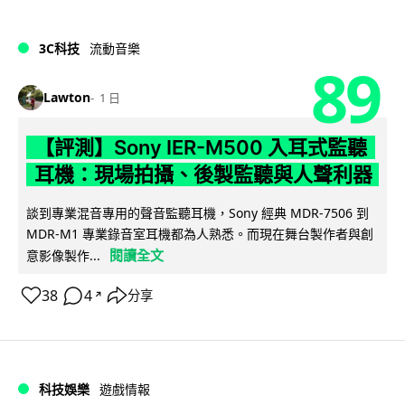
3C科技
流動音樂
89
Lawton
1 日
【評測】Sony IER-M500 入耳式監聽
耳機：現場拍攝、後製監聽與人聲利器
談到專業混音專用的聲音監聽耳機，Sony 經典 MDR-7506 到
MDR-M1 專業錄音室耳機都為人熟悉。而現在舞台製作者與創
閱讀全文
意影像製作...
38
4
分享
↗
科技娛樂
遊戲情報