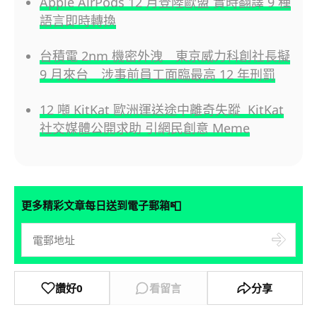
Apple AirPods 12 月登陸歐盟 實時翻譯 9 種
語言即時轉換
台積電 2nm 機密外洩 東京威力科創社長擬
9 月來台 涉事前員工面臨最高 12 年刑罰
12 噸 KitKat 歐洲運送途中離奇失蹤 KitKat
社交媒體公開求助 引網民創意 Meme
📮
更多精彩文章每日送到電子郵箱
讚好
0
看留言
分享