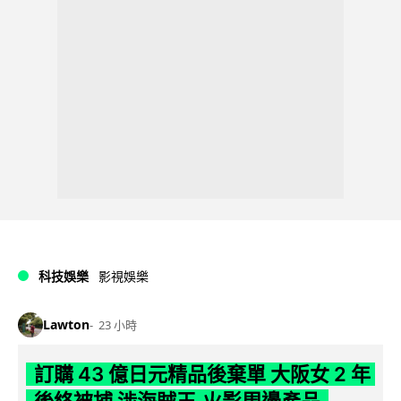
科技娛樂
影視娛樂
Lawton
23 小時
訂購 43 億日元精品後棄單 大阪女 2 年
後終被捕 涉海賊王,火影周邊產品