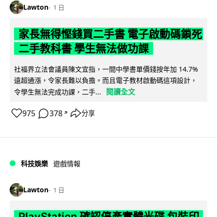
Lawton
1 日
家長無得慳錢買二手書 電子啟動碼鎖死
二手教科書 學生無法做功課
社福界立法會議員陳文宜指，一間中學書單價錢按年加 14.7%
遠超通漲，令家長難以負擔。而且電子教材啟動碼這項設計，
閱讀全文
令學生無法完成功課，二手...
975
378
分享
↗
科技娛樂
遊戲情報
Lawton
1 日
PlayStation 確認停產實體光碟 包裝印