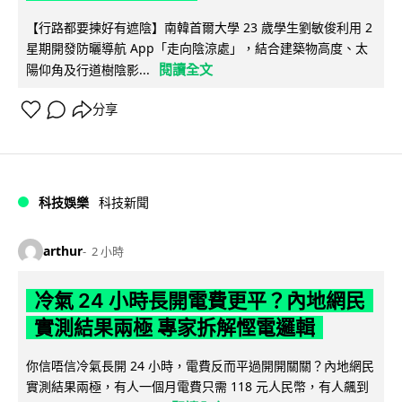
【行路都要揀好有遮陰】南韓首爾大學 23 歲學生劉敏俊利用 2
星期開發防曬導航 App「走向陰涼處」，結合建築物高度、太
閱讀全文
陽仰角及行道樹陰影...
分享
科技娛樂
科技新聞
arthur
2 小時
冷氣 24 小時長開電費更平？內地網民
實測結果兩極 專家拆解慳電邏輯
你信唔信冷氣長開 24 小時，電費反而平過開開關關？內地網民
實測結果兩極，有人一個月電費只需 118 元人民幣，有人飆到