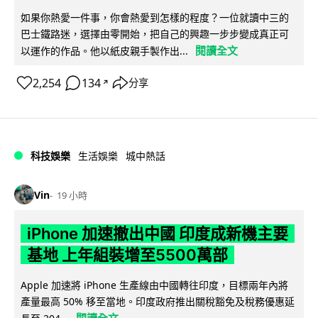
如果你熱愛一件事，你會熱愛到怎樣的程度？一位就讀中三的
巴士鐵路迷，選擇由零開始，把自己的興趣一步步變成真正可
閱讀全文
以運作的作品。他以紙皮親手製作出...
2,254
134
分享
↗
科技娛樂
生活娛樂
城中熱話
Vin
19 小時
iPhone 加速撤出中國 印度成新機主要
基地 上年組裝增至5500萬部
Apple 加速將 iPhone 生產線由中國轉往印度，目標兩年內將
產量最高 50% 移至當地。印度政府推出關稅豁免及稅務優惠延