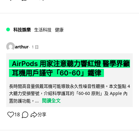
科技娛樂
生活科技
健康
arthur
1 日
AirPods 用家注意聽力響紅燈 醫學界籲
耳機用戶謹守「60-60」鐵律
長時間高音量佩戴耳機可能導致永久性噪音性聽損。本文盤點 4
大聽力受損警號，介紹科學護耳的「60-60 原則」及 Apple 內
閱讀全文
置防護功能，...
18
分享