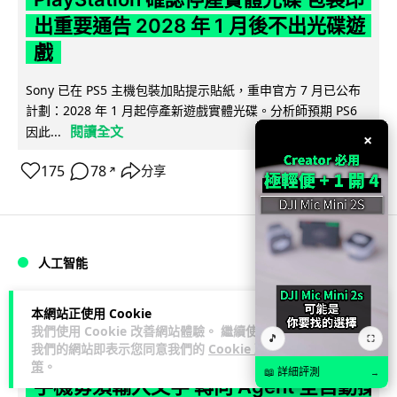
出重要通告 2028 年 1 月後不出光碟遊
戲
Sony 已在 PS5 主機包裝加貼提示貼紙，重申官方 7 月已公布
計劃：2028 年 1 月起停產新遊戲實體光碟。分析師預期 PS6
閱讀全文
因此...
×
175
78
分享
↗
人工智能
Vin
1 日
本網站正使用 Cookie
我們使用 Cookie 改善網站體驗。 繼續使用
🎵
⛶
我們的網站即表示您同意我們的
Cookie 政
Samsung 展示 Galaxy AI 新方向 未來
策
。
📖 詳細評測
→
手機毋須輸入文字 轉向 Agent 全自動操