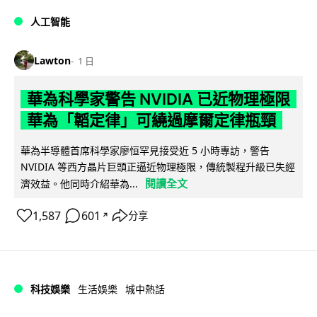
人工智能
Lawton
1 日
華為科學家警告 NVIDIA 已近物理極限
華為「韜定律」可繞過摩爾定律瓶頸
華為半導體首席科學家廖恒罕見接受近 5 小時專訪，警告
NVIDIA 等西方晶片巨頭正逼近物理極限，傳統製程升級已失經
閱讀全文
濟效益。他同時介紹華為...
1,587
601
分享
↗
科技娛樂
生活娛樂
城中熱話