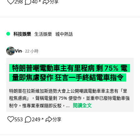
298
40
分享
↗
科技娛樂
生活娛樂
城中熱話
Vin
22 小時
特朗普嘲電動車主有里程病 剩 75% 電
量即焦慮發作 狂言一手終結電車指令
特朗普在拉斯維加斯造勢大會上公開嘲諷電動車車主患有「里
程焦慮病」，聲稱電量剩 75% 便發作，並重申已廢除電動車強
閱讀全文
制令。惟專業車媒隨即反駁，...
553
249
分享
↗