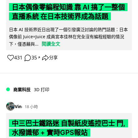
日本偶像零編程知識 靠 AI 搞了一整個
直播系統 在日本技術界成為話題
日本 AI 技術界近日出現了一個引發廣泛討論的熱門話題：日本
偶像前 Juice=Juice 成員宮本佳林在完全沒有編程經驗的情況
閱讀全文
下，僅憑藉與...
431
35
分享
↗
商業科技
3D 打印
Vin
18 小時
中三巴士鐵路迷 自製紙皮遙控巴士 門,
水撥識郁 + 實時GPS報站