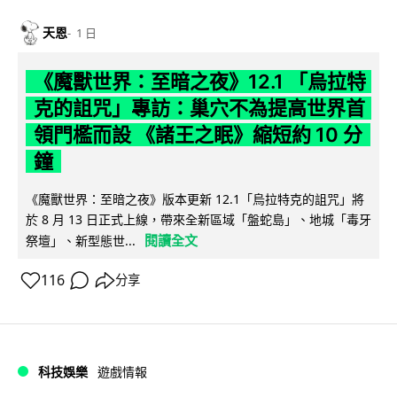
天恩
1 日
《魔獸世界：至暗之夜》12.1 「烏拉特
克的詛咒」專訪：巢穴不為提高世界首
領門檻而設 《諸王之眠》縮短約 10 分
鐘
《魔獸世界：至暗之夜》版本更新 12.1「烏拉特克的詛咒」將
於 8 月 13 日正式上線，帶來全新區域「盤蛇島」、地城「毒牙
閱讀全文
祭壇」、新型態世...
116
分享
科技娛樂
遊戲情報