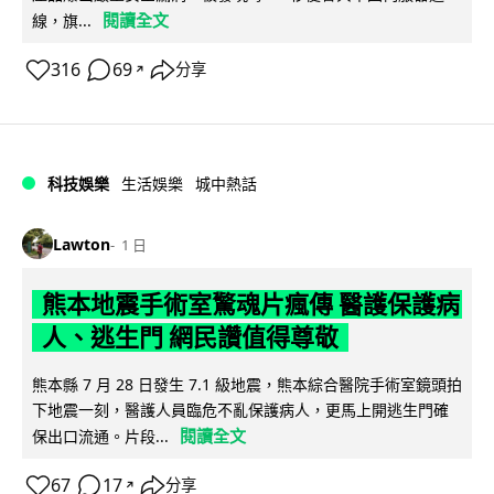
閱讀全文
線，旗...
316
69
分享
↗
科技娛樂
生活娛樂
城中熱話
Lawton
1 日
熊本地震手術室驚魂片瘋傳 醫護保護病
人、逃生門 網民讚值得尊敬
熊本縣 7 月 28 日發生 7.1 級地震，熊本綜合醫院手術室鏡頭拍
下地震一刻，醫護人員臨危不亂保護病人，更馬上開逃生門確
閱讀全文
保出口流通。片段...
67
17
分享
↗