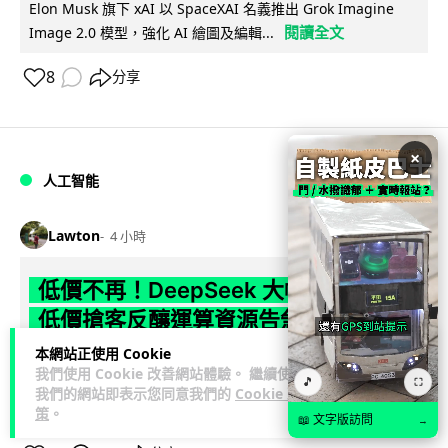
Elon Musk 旗下 xAI 以 SpaceXAI 名義推出 Grok Imagine
閱讀全文
Image 2.0 模型，強化 AI 繪圖及編輯...
8
分享
×
人工智能
Lawton
4 小時
低價不再！DeepSeek 大幅加價在即
低價搶客反釀運算資源告急
本網站正使用 Cookie
DeepSeek 因低價策略掀起需求熱潮，運算資源不勝負荷，官
我們使用 Cookie 改善網站體驗。 繼續使用
🎵
⛶
方於 8 月 6 日宣布即將大幅上調 API 收費，惟未公布具體加
我們的網站即表示您同意我們的
Cookie 政
閱讀全文
幅。事件與...
策
。
📖 文字版訪問
→