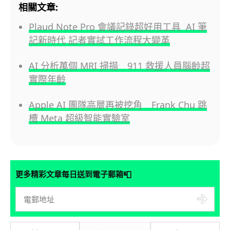
相關文章:
Plaud Note Pro 會議記錄超好用工具 AI 筆
記新時代 記者實試工作流程大變革
AI 分析萬個 MRI 掃描 911 救援人員腦齡超
實際年齡
Apple AI 團隊高層再被挖角 Frank Chu 跳
槽 Meta 超級智能實驗室
📮
更多精彩文章每日送到電子郵箱