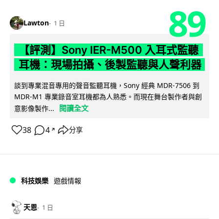
89
Lawton
1 日
【評測】Sony IER-M500 入耳式監聽
耳機：現場拍攝、後製監聽與人聲利器
談到專業混音專用的聲音監聽耳機，Sony 經典 MDR-7506 到
MDR-M1 專業錄音室耳機都為人熟悉。而現在舞台製作者與創
閱讀全文
意影像製作...
38
4
分享
↗
科技娛樂
遊戲情報
天恩
1 日