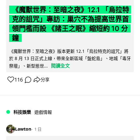
《魔獸世界：至暗之夜》12.1 「烏拉特
克的詛咒」專訪：巢穴不為提高世界首
領門檻而設 《諸王之眠》縮短約 10 分
鐘
《魔獸世界：至暗之夜》版本更新 12.1「烏拉特克的詛咒」將
於 8 月 13 日正式上線，帶來全新區域「盤蛇島」、地城「毒牙
閱讀全文
祭壇」、新型態世...
116
分享
科技娛樂
遊戲情報
Lawton
1 日