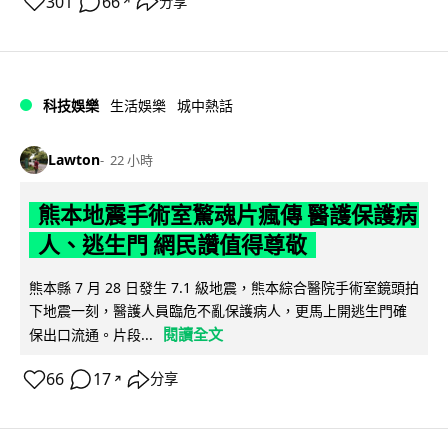
301
66
分享
↗
科技娛樂
生活娛樂
城中熱話
Lawton
22 小時
熊本地震手術室驚魂片瘋傳 醫護保護病
人、逃生門 網民讚值得尊敬
熊本縣 7 月 28 日發生 7.1 級地震，熊本綜合醫院手術室鏡頭拍
下地震一刻，醫護人員臨危不亂保護病人，更馬上開逃生門確
閱讀全文
保出口流通。片段...
66
17
分享
↗