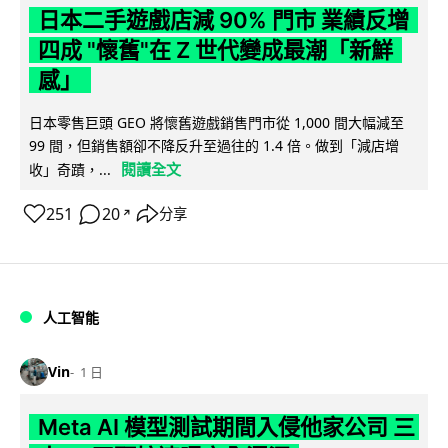
日本二手遊戲店減 90% 門市 業績反增
四成 "懷舊"在 Z 世代變成最潮「新鮮
感」
日本零售巨頭 GEO 將懷舊遊戲銷售門市從 1,000 間大幅減至
99 間，但銷售額卻不降反升至過往的 1.4 倍。做到「減店增
閱讀全文
收」奇蹟，...
251
20
分享
↗
人工智能
Vin
1 日
Meta AI 模型測試期間入侵他家公司 三