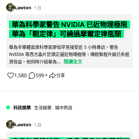
Lawton
1 日
華為科學家警告 NVIDIA 已近物理極限
華為「韜定律」可繞過摩爾定律瓶頸
華為半導體首席科學家廖恒罕見接受近 5 小時專訪，警告
NVIDIA 等西方晶片巨頭正逼近物理極限，傳統製程升級已失經
閱讀全文
濟效益。他同時介紹華為...
1,580
599
分享
↗
科技娛樂
生活娛樂
城中熱話
Lawton
1 日