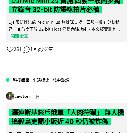
DJI Mic Mini 2s 實測 四發一收同步獨
立錄音 32-bit 防爆咪拍片必備
DJI 最新推出的 Mic Mini 2s 無線咪支援「四發一收」分軌錄
音，並首度下放 32-bit Float 浮點內錄功能。本文經實測其...
閱讀全文
251
1
分享
↗
科技娛樂
生活娛樂
城中熱話
Lawton
1 日
澤連斯基怒斥俄軍「人肉狩獵」 無人機
追殺烏克蘭小販近 40 秒仍被炸傷