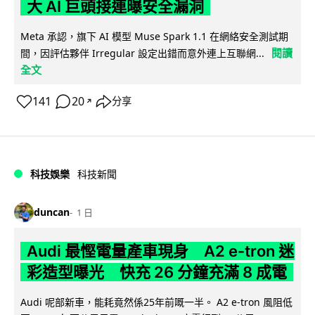
大 AI 巨頭接連曝安全漏洞
Meta 承認，旗下 AI 模型 Muse Spark 1.1 在網絡安全測試期
閱讀
間，因評估夥伴 Irregular 設定出錯而意外連上互聯網...
全文
141
20
分享
↗
科技娛樂
科技新聞
duncan
1 日
Audi 最慳電量產車現身 A2 e-tron 迷
彩造型曝光 快充 26 分鐘充滿 8 成電
Audi 呢部新車，能耗竟然係25年前嘅一半。 A2 e-tron 風阻低