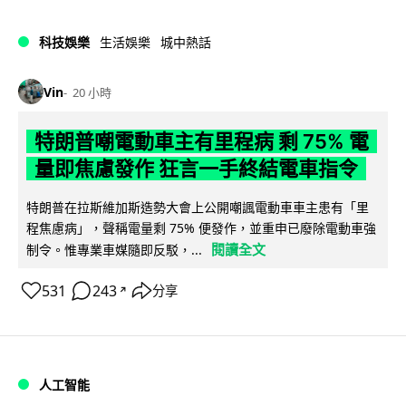
科技娛樂
生活娛樂
城中熱話
Vin
20 小時
特朗普嘲電動車主有里程病 剩 75% 電
量即焦慮發作 狂言一手終結電車指令
特朗普在拉斯維加斯造勢大會上公開嘲諷電動車車主患有「里
程焦慮病」，聲稱電量剩 75% 便發作，並重申已廢除電動車強
閱讀全文
制令。惟專業車媒隨即反駁，...
531
243
分享
↗
人工智能