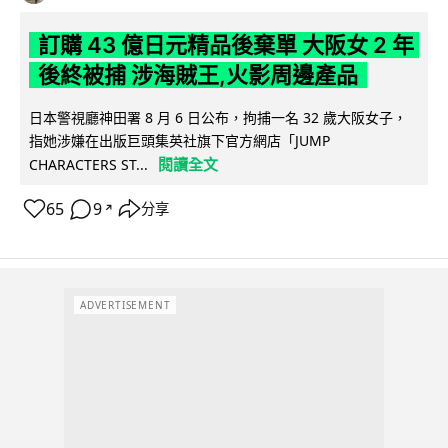
訂購 43 億日元精品後棄單 大阪女 2 年
後終被捕 涉海賊王,火影周邊產品
日本警視廳神田署 8 月 6 日公布，拘捕一名 32 歲大阪女子，
指她涉嫌在出版巨頭集英社旗下官方網店「JUMP
閱讀全文
CHARACTERS ST...
65
9
分享
↗
ADVERTISEMENT