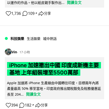
閱讀全文
以運作的作品。他以紙皮親手製作出...
1,736
109
分享
↗
科技娛樂
生活娛樂
城中熱話
Vin
17 小時
iPhone 加速撤出中國 印度成新機主要
基地 上年組裝增至5500萬部
Apple 加速將 iPhone 生產線由中國轉往印度，目標兩年內將
產量最高 50% 移至當地。印度政府推出關稅豁免及稅務優惠延
閱讀全文
長至 204...
394
182
分享
↗