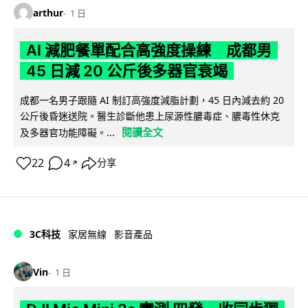
arthur
1 日
AI 減肥餐單配合高強度操練 成都男
45 日減 20 公斤後多器官衰竭
成都一名男子跟隨 AI 制訂高強度減脂計劃，45 日內減去約 20
公斤後昏迷送院。醫生診斷他患上尿源性膿毒症、膿毒性休克
閱讀全文
及多器官功能障礙。...
22
4
分享
↗
3C科技
家居無線
影音產品
Vin
1 日