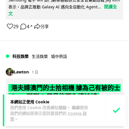
閱讀全
表示，品牌正推動 Galaxy AI 邁向全自動化 Agent...
文
29
4
分享
↗
科技娛樂
生活娛樂
城中熱話
Lawton
1 日
港夫婦澳門的士拾相機 據為己有被的士
Cam 睇到 2 個月後再入境被捕
本網站正使用 Cookie
我們使用 Cookie 改善網站體驗。 繼續使用
一對香港夫婦今年 5 月遊澳門乘的士拾獲他人遺留相機及電
我們的網站即表示您同意我們的
Cookie 政
池，拾遺不報並帶返香港自用。兩人本月 2 日經港珠澳大橋再
策
。
閱讀全文
次入境澳門時，被治安警察局...