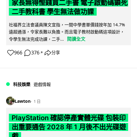
家長無得慳錢買二手書 電子啟動碼鎖死
二手教科書 學生無法做功課
社福界立法會議員陳文宜指，一間中學書單價錢按年加 14.7%
遠超通漲，令家長難以負擔。而且電子教材啟動碼這項設計，
閱讀全文
令學生無法完成功課，二手...
966
376
分享
↗
科技娛樂
遊戲情報
Lawton
1 日
PlayStation 確認停產實體光碟 包裝印
出重要通告 2028 年 1 月後不出光碟遊
戲