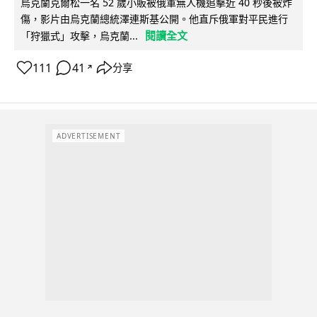
烏克蘭克爾松一名 52 歲小販被俄軍無人機追擊近 40 秒後被炸
傷，影片由烏克蘭總統澤連斯基公開。他直斥俄軍對平民進行
閱讀全文
「狩獵式」攻擊，烏克蘭...
111
41
分享
↗
ADVERTISEMENT