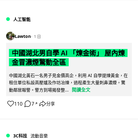
人工智能
Lawton
1 日
中國湖北男自學 AI 「煉金術」 屋內煉
金冒濃煙驚動全區
中國湖北黃石一名男子見金價高企，利用 AI 自學提煉黃金，在
租住單位私設高壓爐及作坊冶煉，過程產生大量刺鼻濃煙，驚
閱讀全文
動鄰居報警。警方到場揭發整...
110
7
分享
↗
3C科技
流動音樂