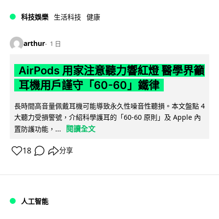
科技娛樂
生活科技
健康
arthur
1 日
AirPods 用家注意聽力響紅燈 醫學界籲
耳機用戶謹守「60-60」鐵律
長時間高音量佩戴耳機可能導致永久性噪音性聽損。本文盤點 4
大聽力受損警號，介紹科學護耳的「60-60 原則」及 Apple 內
閱讀全文
置防護功能，...
18
分享
人工智能