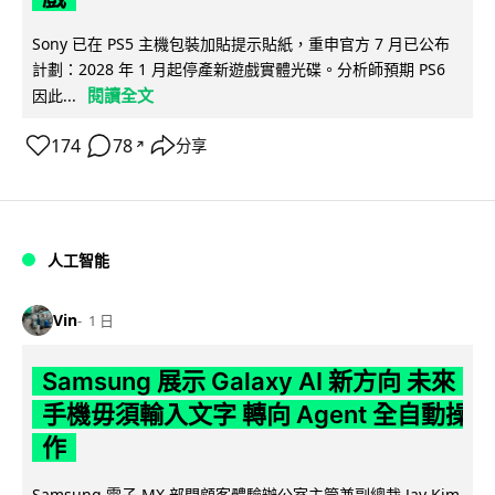
Sony 已在 PS5 主機包裝加貼提示貼紙，重申官方 7 月已公布
計劃：2028 年 1 月起停產新遊戲實體光碟。分析師預期 PS6
閱讀全文
因此...
174
78
分享
↗
人工智能
Vin
1 日
Samsung 展示 Galaxy AI 新方向 未來
手機毋須輸入文字 轉向 Agent 全自動操
作
Samsung 電子 MX 部門顧客體驗辦公室主管兼副總裁 Jay Kim